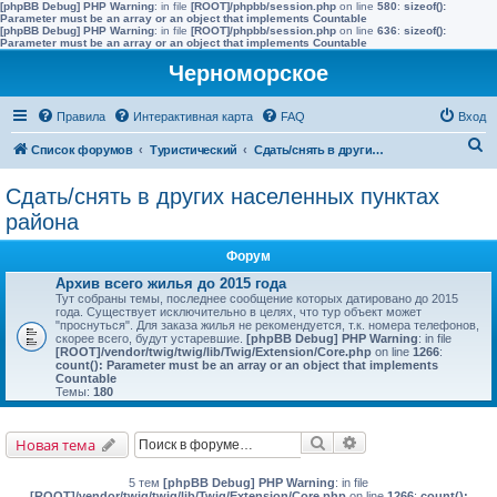
[phpBB Debug] PHP Warning
: in file
[ROOT]/phpbb/session.php
on line
580
:
sizeof():
Parameter must be an array or an object that implements Countable
[phpBB Debug] PHP Warning
: in file
[ROOT]/phpbb/session.php
on line
636
:
sizeof():
Parameter must be an array or an object that implements Countable
Черноморское
Правила
Интерактивная карта
FAQ
Вход
П
Список форумов
Туристический
Сдать/снять в других населенных пунктах района
о
Сдать/снять в других населенных пунктах
и
района
с
Форум
к
Архив всего жилья до 2015 года
Тут собраны темы, последнее сообщение которых датировано до 2015
года. Существует исключительно в целях, что тур объект может
"проснуться". Для заказа жилья не рекомендуется, т.к. номера телефонов,
скорее всего, будут устаревшие.
[phpBB Debug] PHP Warning
: in file
[ROOT]/vendor/twig/twig/lib/Twig/Extension/Core.php
on line
1266
:
count(): Parameter must be an array or an object that implements
Countable
Темы:
180
Поиск
Расширенный поис
Новая тема
5 тем
[phpBB Debug] PHP Warning
: in file
[ROOT]/vendor/twig/twig/lib/Twig/Extension/Core.php
on line
1266
:
count():