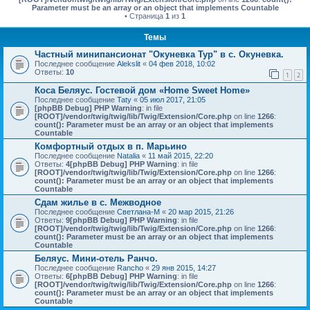
Parameter must be an array or an object that implements Countable
• Страница
1
из
1
Темы
Частный минипансионат "Окуневка Тур" в с. Окуневка.
Последнее сообщение
Alekslit
«
04 фев 2018, 10:02
Ответы:
10
1
2
Коса Беляус. Гостевой дом «Home Sweet Home»
Последнее сообщение
Taty
«
05 июл 2017, 21:05
[phpBB Debug] PHP Warning
: in file
[ROOT]/vendor/twig/twig/lib/Twig/Extension/Core.php
on line
1266
:
count(): Parameter must be an array or an object that implements
Countable
Комфортный отдых в п. Марьино
Последнее сообщение
Natalia
«
11 май 2015, 22:20
Ответы:
4
[phpBB Debug] PHP Warning
: in file
[ROOT]/vendor/twig/twig/lib/Twig/Extension/Core.php
on line
1266
:
count(): Parameter must be an array or an object that implements
Countable
Сдам жилье в с. Межводное
Последнее сообщение
Светлана-М
«
20 мар 2015, 21:26
Ответы:
9
[phpBB Debug] PHP Warning
: in file
[ROOT]/vendor/twig/twig/lib/Twig/Extension/Core.php
on line
1266
:
count(): Parameter must be an array or an object that implements
Countable
Беляус. Мини-отель Ранчо.
Последнее сообщение
Rancho
«
29 янв 2015, 14:27
Ответы:
6
[phpBB Debug] PHP Warning
: in file
[ROOT]/vendor/twig/twig/lib/Twig/Extension/Core.php
on line
1266
:
count(): Parameter must be an array or an object that implements
Countable