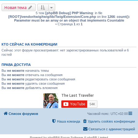
Новая тема
5 тем
[phpBB Debug] PHP Warning
: in file
[ROOT]/vendor/twig/twig/lib/Twig/Extension/Core.php
on line
1266
:
count():
Parameter must be an array or an object that implements Countable
• Страница
1
из
1
КТО СЕЙЧАС НА КОНФЕРЕНЦИИ
Сейчас этот форум просматривают: нет зарегистрированных пользователей и 6
гостей
ПРАВА ДОСТУПА
Вы
не можете
начинать темы
Вы
не можете
отвечать на сообщения
Вы
не можете
редактировать свои сообщения
Вы
не можете
удалять свои сообщения
Вы
не можете
добавлять вложения
Список форумов
Часовой пояс:
UTC+02:00
Наша команда
Удалить cookies конференции
Связаться с администрацией
Powered by phpBB® Forum Software © phpBB Limited