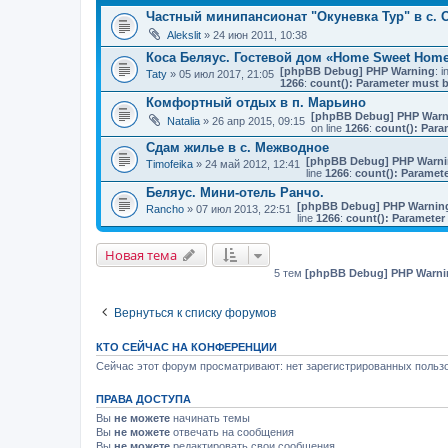
Частный минипансионат "Окуневка Тур" в с. 
Alekslit
» 24 июн 2011, 10:38
Коса Беляус. Гостевой дом «Home Sweet Hom
[phpBB Debug] PHP Warning
: i
Taty
» 05 июл 2017, 21:05
1266
:
count(): Parameter must b
Комфортный отдых в п. Марьино
[phpBB Debug] PHP Warn
Natalia
» 26 апр 2015, 09:15
on line
1266
:
count(): Para
Сдам жилье в с. Межводное
[phpBB Debug] PHP Warn
Timofeika
» 24 май 2012, 12:41
line
1266
:
count(): Paramete
Беляус. Мини-отель Ранчо.
[phpBB Debug] PHP Warnin
Rancho
» 07 июл 2013, 22:51
line
1266
:
count(): Parameter
Новая тема
5 тем
[phpBB Debug] PHP Warni
Вернуться к списку форумов
КТО СЕЙЧАС НА КОНФЕРЕНЦИИ
Сейчас этот форум просматривают: нет зарегистрированных пользо
ПРАВА ДОСТУПА
Вы
не можете
начинать темы
Вы
не можете
отвечать на сообщения
Вы
не можете
редактировать свои сообщения