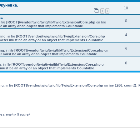
Окуневка.
10
1
2
e»
0
n file
[ROOT]/vendor/twig/twig/lib/Twig/Extension/Core.php
on line
e an array or an object that implements Countable
4
ing
: in file
[ROOT]/vendor/twig/twig/lib/Twig/Extension/Core.php
meter must be an array or an object that implements Countable
9
ing
: in file
[ROOT]/vendor/twig/twig/lib/Twig/Extension/Core.php
on
r must be an array or an object that implements Countable
6
g
: in file
[ROOT]/vendor/twig/twig/lib/Twig/Extension/Core.php
on
 must be an array or an object that implements Countable
ng
: in file
[ROOT]/vendor/twig/twig/lib/Twig/Extension/Core.php
on line
1266
:
count(): 
вателей и 9 гостей