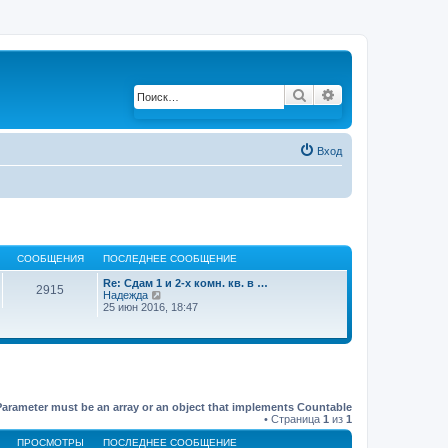
Поиск
Расширенный по
Вход
СООБЩЕНИЯ
ПОСЛЕДНЕЕ СООБЩЕНИЕ
Re: Сдам 1 и 2-х комн. кв. в …
2915
Надежда
П
25 июн 2016, 18:47
е
р
е
й
т
и
к
п
о
Parameter must be an array or an object that implements Countable
с
• Страница
1
из
1
л
е
ПРОСМОТРЫ
ПОСЛЕДНЕЕ СООБЩЕНИЕ