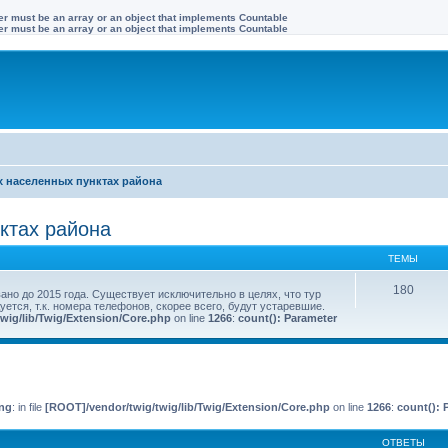
ter must be an array or an object that implements Countable
ter must be an array or an object that implements Countable
х населенных пунктах района
нктах района
ТЕМЫ
180
но до 2015 года. Существует исключительно в целях, что тур
уется, т.к. номера телефонов, скорее всего, будут устаревшие.
wig/lib/Twig/Extension/Core.php
on line
1266
:
count(): Parameter
иренный поиск
ng
: in file
[ROOT]/vendor/twig/twig/lib/Twig/Extension/Core.php
on line
1266
:
count(): 
ОТВЕТЫ