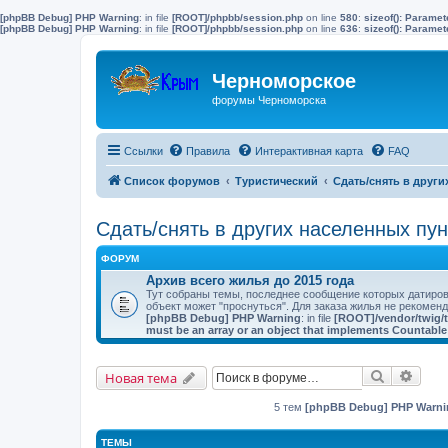
[phpBB Debug] PHP Warning
: in file
[ROOT]/phpbb/session.php
on line
580
:
sizeof(): Parame
[phpBB Debug] PHP Warning
: in file
[ROOT]/phpbb/session.php
on line
636
:
sizeof(): Parame
Черноморское
форумы Черноморска
Ссылки
Правила
Интерактивная карта
FAQ
Список форумов
Туристический
Сдать/снять в други
Сдать/снять в других населенных пу
ФОРУМ
Архив всего жилья до 2015 года
Тут собраны темы, последнее сообщение которых датирова
объект может "проснуться". Для заказа жилья не рекоменд
[phpBB Debug] PHP Warning
: in file
[ROOT]/vendor/twig/t
must be an array or an object that implements Countable
Поиск
Расш
Новая тема
5 тем
[phpBB Debug] PHP Warni
ТЕМЫ