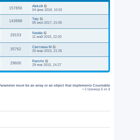
д
н
Alekslit
157856
е
04 фев 2018, 10:02
м
у
Taty
с
143898
05 июл 2017, 21:05
о
о
б
Natalia
29153
щ
11 май 2015, 22:20
е
н
и
Светлана-М
35762
ю
20 мар 2015, 21:26
Rancho
29600
29 янв 2015, 14:27
Parameter must be an array or an object that implements Countable
• Страница
1
из
1