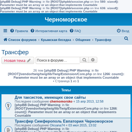
[phpBB Debug] PHP Warning
: in file
[ROOT]/phpbb/session.php
on line
580
:
sizeof():
Parameter must be an array or an object that implements Countable
[phpBB Debug] PHP Warning
: in file
[ROOT]/phpbb/session.php
on line
636
:
sizeof():
Parameter must be an array or an object that implements Countable
Черноморское
Правила
Интерактивная карта
FAQ
Вход
П
Список форумов
Крымская беседка
Общение
Трансфер
о
Трансфер
и
Поиск
Расширенный поис
Новая тема
с
к
26 тем
[phpBB Debug] PHP Warning
: in file
[ROOT]/vendor/twig/twig/lib/Twig/Extension/Core.php
on line
1266
:
count():
Parameter must be an array or an object that implements Countable
• Страница
1
из
1
Темы
Для таксистов, имеющих свои сайты
Последнее сообщение
chernomorsko
«
15 апр 2013, 12:58
[phpBB Debug] PHP Warning
: in file
[ROOT]/vendor/twig/twig/lib/Twig/Extension/Core.php
on line
1266
:
count(): Parameter must be an array or an object that implements
Countable
Трансфер Симферополь Евпатория Черноморское
Последнее сообщение
Oksana74
«
03 июл 2015, 13:02
[phpBB Debug] PHP Warning
: in file