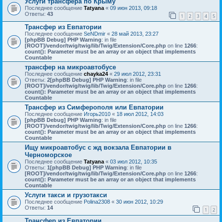
Услуги трансфера по Крыму
Последнее сообщение
Tatyana
«
09 июн 2013, 09:18
Ответы:
43
1
2
3
4
5
Трансфер из Евпатории
Последнее сообщение
SeNDmir
«
28 май 2013, 23:27
[phpBB Debug] PHP Warning
: in file
[ROOT]/vendor/twig/twig/lib/Twig/Extension/Core.php
on line
1266
:
count(): Parameter must be an array or an object that implements
Countable
трансфер на микроавтобусе
Последнее сообщение
chayka24
«
29 июл 2012, 23:31
Ответы:
2
[phpBB Debug] PHP Warning
: in file
[ROOT]/vendor/twig/twig/lib/Twig/Extension/Core.php
on line
1266
:
count(): Parameter must be an array or an object that implements
Countable
Трансфер из Симферополя или Евпатории
Последнее сообщение
Игорь2010
«
18 июл 2012, 14:03
[phpBB Debug] PHP Warning
: in file
[ROOT]/vendor/twig/twig/lib/Twig/Extension/Core.php
on line
1266
:
count(): Parameter must be an array or an object that implements
Countable
Ищу микроавтобус с жд вокзала Евпатории в
Черноморское
Последнее сообщение
Tatyana
«
03 июл 2012, 10:35
Ответы:
1
[phpBB Debug] PHP Warning
: in file
[ROOT]/vendor/twig/twig/lib/Twig/Extension/Core.php
on line
1266
:
count(): Parameter must be an array or an object that implements
Countable
Услуги такси и грузотакси
Последнее сообщение
Polina2308
«
30 июн 2012, 10:29
Ответы:
14
1
2
Трансфер из Евпатории