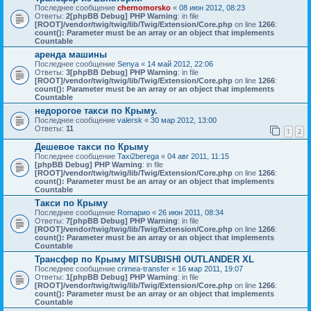
Последнее сообщение
chernomorsko
«
08 июн 2012, 08:23
Ответы:
2
[phpBB Debug] PHP Warning
: in file
[ROOT]/vendor/twig/twig/lib/Twig/Extension/Core.php
on line
1266
:
count(): Parameter must be an array or an object that implements
Countable
аренда машины
Последнее сообщение
Senya
«
14 май 2012, 22:06
Ответы:
3
[phpBB Debug] PHP Warning
: in file
[ROOT]/vendor/twig/twig/lib/Twig/Extension/Core.php
on line
1266
:
count(): Parameter must be an array or an object that implements
Countable
недорогое такси по Крыму.
Последнее сообщение
valersk
«
30 мар 2012, 13:00
Ответы:
11
1
2
Дешевое такси по Крыму
Последнее сообщение
Taxi2berega
«
04 авг 2011, 11:15
[phpBB Debug] PHP Warning
: in file
[ROOT]/vendor/twig/twig/lib/Twig/Extension/Core.php
on line
1266
:
count(): Parameter must be an array or an object that implements
Countable
Такси по Крыму
Последнее сообщение
Romaрио
«
26 июн 2011, 08:34
Ответы:
7
[phpBB Debug] PHP Warning
: in file
[ROOT]/vendor/twig/twig/lib/Twig/Extension/Core.php
on line
1266
:
count(): Parameter must be an array or an object that implements
Countable
Трансфер по Крыму MITSUBISHI OUTLANDER XL
Последнее сообщение
crimea-transfer
«
16 мар 2011, 19:07
Ответы:
1
[phpBB Debug] PHP Warning
: in file
[ROOT]/vendor/twig/twig/lib/Twig/Extension/Core.php
on line
1266
:
count(): Parameter must be an array or an object that implements
Countable