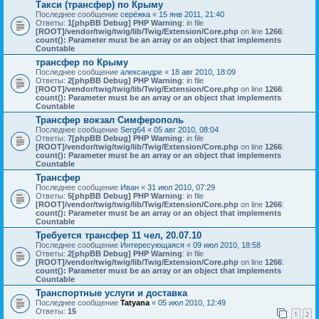
Такси (трансфер) по Крыму
Последнее сообщение
серёжка
«
15 янв 2011, 21:40
Ответы:
1
[phpBB Debug] PHP Warning
: in file
[ROOT]/vendor/twig/twig/lib/Twig/Extension/Core.php
on line
1266
:
count(): Parameter must be an array or an object that implements
Countable
трансфер по Крыму
Последнее сообщение
александре
«
18 авг 2010, 18:09
Ответы:
2
[phpBB Debug] PHP Warning
: in file
[ROOT]/vendor/twig/twig/lib/Twig/Extension/Core.php
on line
1266
:
count(): Parameter must be an array or an object that implements
Countable
Трансфер вокзал Симферополь
Последнее сообщение
Serg64
«
05 авг 2010, 08:04
Ответы:
7
[phpBB Debug] PHP Warning
: in file
[ROOT]/vendor/twig/twig/lib/Twig/Extension/Core.php
on line
1266
:
count(): Parameter must be an array or an object that implements
Countable
Трансфер
Последнее сообщение
Иван
«
31 июл 2010, 07:29
Ответы:
5
[phpBB Debug] PHP Warning
: in file
[ROOT]/vendor/twig/twig/lib/Twig/Extension/Core.php
on line
1266
:
count(): Parameter must be an array or an object that implements
Countable
Требуется трансфер 11 чел, 20.07.10
Последнее сообщение
Интересующаяся
«
09 июл 2010, 18:58
Ответы:
2
[phpBB Debug] PHP Warning
: in file
[ROOT]/vendor/twig/twig/lib/Twig/Extension/Core.php
on line
1266
:
count(): Parameter must be an array or an object that implements
Countable
Транспортные услуги и доставка
Последнее сообщение
Tatyana
«
05 июл 2010, 12:49
Ответы:
15
1
2