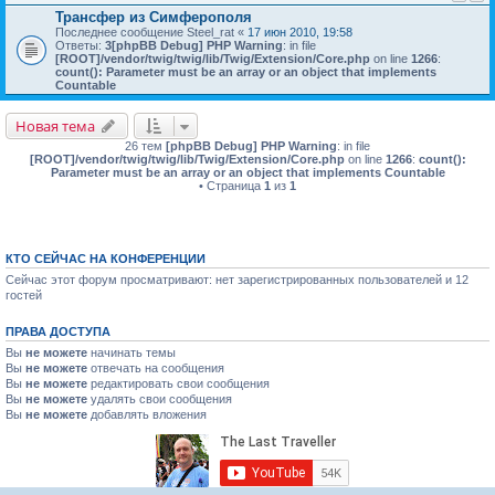
Трансфер из Симферополя
Последнее сообщение
Steel_rat
«
17 июн 2010, 19:58
Ответы:
3
[phpBB Debug] PHP Warning
: in file
[ROOT]/vendor/twig/twig/lib/Twig/Extension/Core.php
on line
1266
:
count(): Parameter must be an array or an object that implements
Countable
Новая тема
26 тем
[phpBB Debug] PHP Warning
: in file
[ROOT]/vendor/twig/twig/lib/Twig/Extension/Core.php
on line
1266
:
count():
Parameter must be an array or an object that implements Countable
• Страница
1
из
1
КТО СЕЙЧАС НА КОНФЕРЕНЦИИ
Сейчас этот форум просматривают: нет зарегистрированных пользователей и 12
гостей
ПРАВА ДОСТУПА
Вы
не можете
начинать темы
Вы
не можете
отвечать на сообщения
Вы
не можете
редактировать свои сообщения
Вы
не можете
удалять свои сообщения
Вы
не можете
добавлять вложения