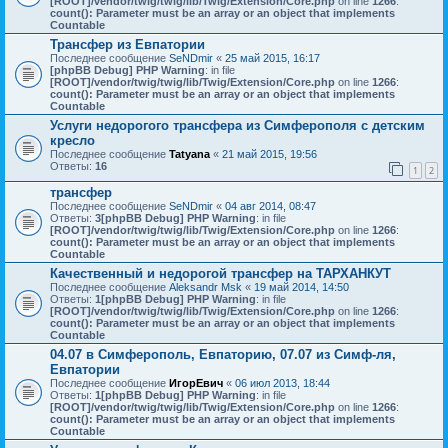
[ROOT]/vendor/twig/twig/lib/Twig/Extension/Core.php
on line
1266
:
count(): Parameter must be an array or an object that implements
Countable
Трансфер из Евпатории
Последнее сообщение
SeNDmir
«
25 май 2015, 16:17
[phpBB Debug] PHP Warning
: in file
[ROOT]/vendor/twig/twig/lib/Twig/Extension/Core.php
on line
1266
:
count(): Parameter must be an array or an object that implements
Countable
Услуги недорогого трансфера из Симферополя с детским
кресло
Последнее сообщение
Tatyana
«
21 май 2015, 19:56
Ответы:
16
1
2
трансфер
Последнее сообщение
SeNDmir
«
04 авг 2014, 08:47
Ответы:
3
[phpBB Debug] PHP Warning
: in file
[ROOT]/vendor/twig/twig/lib/Twig/Extension/Core.php
on line
1266
:
count(): Parameter must be an array or an object that implements
Countable
Качественный и недорогой трансфер на ТАРХАНКУТ
Последнее сообщение
Aleksandr Msk
«
19 май 2014, 14:50
Ответы:
1
[phpBB Debug] PHP Warning
: in file
[ROOT]/vendor/twig/twig/lib/Twig/Extension/Core.php
on line
1266
:
count(): Parameter must be an array or an object that implements
Countable
04.07 в Симферополь, Евпаторию, 07.07 из Симф-ля,
Евпатории
Последнее сообщение
ИгорЕвич
«
06 июл 2013, 18:44
Ответы:
1
[phpBB Debug] PHP Warning
: in file
[ROOT]/vendor/twig/twig/lib/Twig/Extension/Core.php
on line
1266
:
count(): Parameter must be an array or an object that implements
Countable