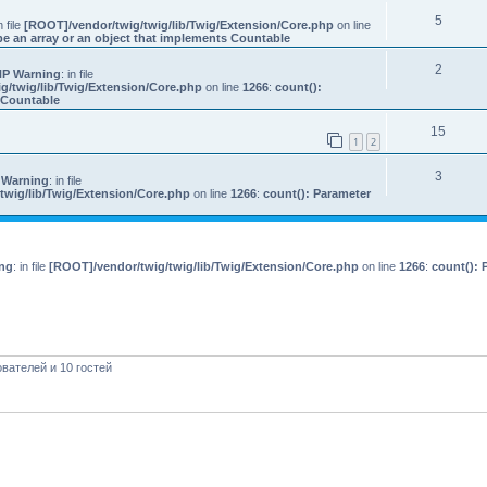
5
n file
[ROOT]/vendor/twig/twig/lib/Twig/Extension/Core.php
on line
e an array or an object that implements Countable
2
P Warning
: in file
g/twig/lib/Twig/Extension/Core.php
on line
1266
:
count():
s Countable
15
1
2
3
 Warning
: in file
twig/lib/Twig/Extension/Core.php
on line
1266
:
count(): Parameter
ng
: in file
[ROOT]/vendor/twig/twig/lib/Twig/Extension/Core.php
on line
1266
:
count(): 
вателей и 10 гостей