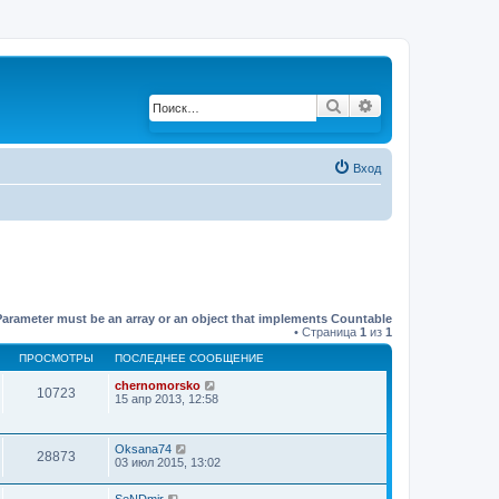
Поиск
Расширенный по
Вход
Parameter must be an array or an object that implements Countable
• Страница
1
из
1
ПРОСМОТРЫ
ПОСЛЕДНЕЕ СООБЩЕНИЕ
chernomorsko
10723
15 апр 2013, 12:58
Oksana74
28873
03 июл 2015, 13:02
SeNDmir