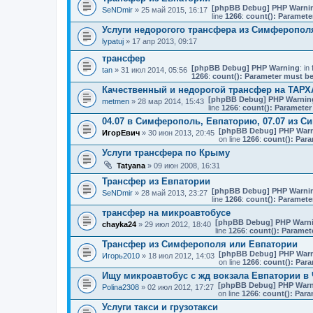
[phpBB Debug] PHP Warni
SeNDmir
» 25 май 2015, 16:17
line
1266
:
count(): Paramete
Услуги недорогого трансфера из Симферополя
lypatuj
» 17 апр 2013, 09:17
трансфер
[phpBB Debug] PHP Warning
: in 
tan
» 31 июл 2014, 05:56
1266
:
count(): Parameter must be
Качественный и недорогой трансфер на ТАР
[phpBB Debug] PHP Warnin
metmen
» 28 мар 2014, 15:43
line
1266
:
count(): Parameter
04.07 в Симферополь, Евпаторию, 07.07 из С
[phpBB Debug] PHP War
ИгорЕвич
» 30 июн 2013, 20:45
on line
1266
:
count(): Para
Услуги трансфера по Крыму
Tatyana
» 09 июн 2008, 16:31
Трансфер из Евпатории
[phpBB Debug] PHP Warni
SeNDmir
» 28 май 2013, 23:27
line
1266
:
count(): Paramete
трансфер на микроавтобусе
[phpBB Debug] PHP Warn
chayka24
» 29 июл 2012, 18:40
line
1266
:
count(): Paramet
Трансфер из Симферополя или Евпатории
[phpBB Debug] PHP War
Игорь2010
» 18 июл 2012, 14:03
on line
1266
:
count(): Para
Ищу микроавтобус с жд вокзала Евпатории в
[phpBB Debug] PHP Warn
Polina2308
» 02 июл 2012, 17:27
on line
1266
:
count(): Para
Услуги такси и грузотакси