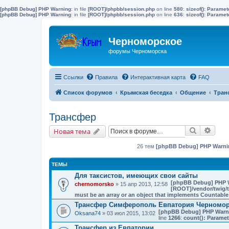
[phpBB Debug] PHP Warning
: in file
[ROOT]/phpbb/session.php
on line
580
:
sizeof(): Parame
[phpBB Debug] PHP Warning
: in file
[ROOT]/phpbb/session.php
on line
636
:
sizeof(): Parame
Черноморское
форумы Черноморска
Ссылки
Правила
Интерактивная карта
FAQ
Список форумов
Крымская беседка
Общение
Тран
Трансфер
Поиск
Расш
Новая тема
26 тем
[phpBB Debug] PHP Warni
ТЕМЫ
Для таксистов, имеющих свои сайты
[phpBB Debug] PHP 
chernomorsko
» 15 апр 2013, 12:58
[ROOT]/vendor/twig/t
must be an array or an object that implements Countable
Трансфер Симферополь Евпатория Черномо
[phpBB Debug] PHP Warn
Oksana74
» 03 июл 2015, 13:02
line
1266
:
count(): Paramet
Трансфер из Евпатории