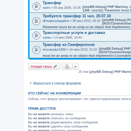
Трансфер
[phpBB Debug] PHP Warning
: i
xpert
» 09 апр 2009, 19:35
1266
:
count(): Parameter must b
Требуется трансфер 11 чел, 20.07.10
[phpBB Debug] PH
Интересующаяся
» 09 июл 2010, 09:30
[ROOT]/vendor/twi
Parameter must be an array or an object that implement
Транспортные услуги и доставка
santa
» 13 июл 2009, 10:44
Трансфер из Симферополя
[phpBB Debug] PHP
ecscavator1930
» 16 июн 2010, 21:02
[ROOT]/vendor/twig/
must be an array or an object that implements Countable
Новая тема
26 тем
[phpBB Debug] PHP Warni
Вернуться к списку форумов
КТО СЕЙЧАС НА КОНФЕРЕНЦИИ
Сейчас этот форум просматривают: нет зарегистрированных пользо
ПРАВА ДОСТУПА
Вы
не можете
начинать темы
Вы
не можете
отвечать на сообщения
Вы
не можете
редактировать свои сообщения
Вы
не можете
удалять свои сообщения
Вы
не можете
добавлять вложения