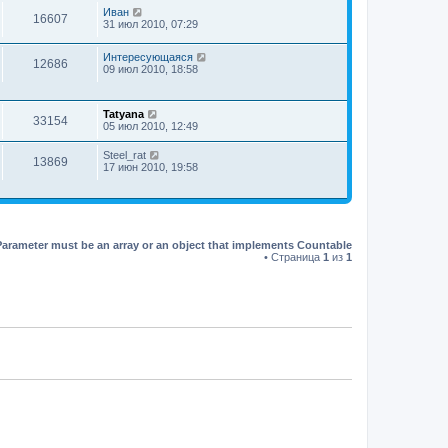
Иван
16607
31 июл 2010, 07:29
Интересующаяся
12686
09 июл 2010, 18:58
Tatyana
33154
05 июл 2010, 12:49
Steel_rat
13869
17 июн 2010, 19:58
Parameter must be an array or an object that implements Countable
• Страница
1
из
1