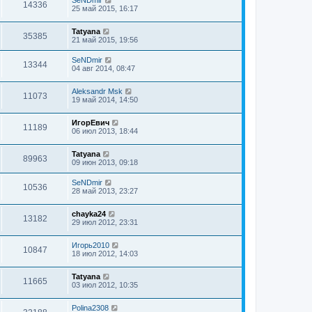
14336
25 май 2015, 16:17
Tatyana
35385
21 май 2015, 19:56
SeNDmir
13344
04 авг 2014, 08:47
Aleksandr Msk
11073
19 май 2014, 14:50
ИгорЕвич
11189
06 июл 2013, 18:44
Tatyana
89963
09 июн 2013, 09:18
SeNDmir
10536
28 май 2013, 23:27
chayka24
13182
29 июл 2012, 23:31
Игорь2010
10847
18 июл 2012, 14:03
Tatyana
11665
03 июл 2012, 10:35
Polina2308