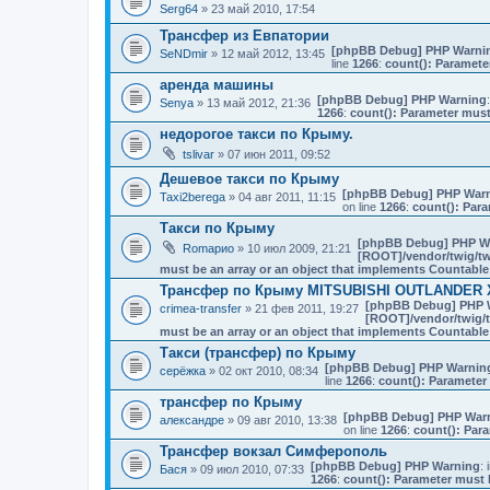
Serg64
» 23 май 2010, 17:54
Трансфер из Евпатории
[phpBB Debug] PHP Warni
SeNDmir
» 12 май 2012, 13:45
line
1266
:
count(): Paramete
аренда машины
[phpBB Debug] PHP Warning
Senya
» 13 май 2012, 21:36
1266
:
count(): Parameter must
недорогое такси по Крыму.
tslivar
» 07 июн 2011, 09:52
Дешевое такси по Крыму
[phpBB Debug] PHP War
Taxi2berega
» 04 авг 2011, 11:15
on line
1266
:
count(): Para
Такси по Крыму
[phpBB Debug] PHP W
Romaрио
» 10 июл 2009, 21:21
[ROOT]/vendor/twig/tw
must be an array or an object that implements Countable
Трансфер по Крыму MITSUBISHI OUTLANDER 
[phpBB Debug] PHP 
crimea-transfer
» 21 фев 2011, 19:27
[ROOT]/vendor/twig/t
must be an array or an object that implements Countable
Такси (трансфер) по Крыму
[phpBB Debug] PHP Warnin
серёжка
» 02 окт 2010, 08:34
line
1266
:
count(): Parameter
трансфер по Крыму
[phpBB Debug] PHP War
александре
» 09 авг 2010, 13:38
on line
1266
:
count(): Par
Трансфер вокзал Симферополь
[phpBB Debug] PHP Warning
: 
Бася
» 09 июл 2010, 07:33
1266
:
count(): Parameter must 