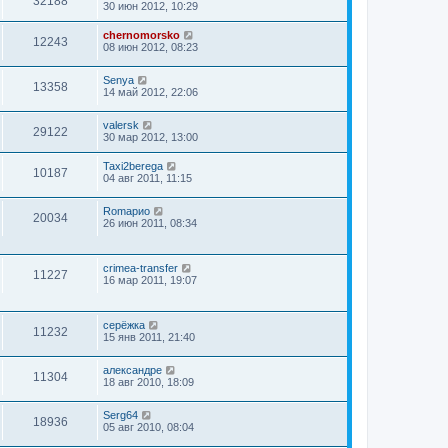
32188
30 июн 2012, 10:29
chernomorsko
12243
08 июн 2012, 08:23
Senya
13358
14 май 2012, 22:06
valersk
29122
30 мар 2012, 13:00
Taxi2berega
10187
04 авг 2011, 11:15
Romaрио
20034
26 июн 2011, 08:34
crimea-transfer
11227
16 мар 2011, 19:07
серёжка
11232
15 янв 2011, 21:40
александре
11304
18 авг 2010, 18:09
Serg64
18936
05 авг 2010, 08:04