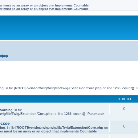
ter must be an array or an object that implements Countable
ter must be an array or an object that implements Countable
сфер
иренный поиск
ng
: in file
[ROOT]/vendor/twig/twig/lib/Twig/Extension/Core.php
on line
1266
:
count(): 
ОТВЕТЫ
0
Warning
: in file
wig/lib/Twig/Extension/Core.php
on line
1266
:
count(): Parameter
рское
0
ing
: in file
[ROOT]/vendor/twig/twig/lib/Twig/Extension/Core.php
on
er must be an array or an object that implements Countable