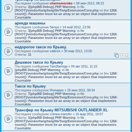
Последнее сообщение
chernomorsko
«
08 июн 2012, 08:23
Ответы:
2
[phpBB Debug] PHP Warning
: in file
[ROOT]/vendor/twig/twig/lib/Twig/Extension/Core.php
on line
1266
:
count(): Parameter must be an array or an object that implements
Countable
аренда машины
Последнее сообщение
Senya
«
14 май 2012, 22:06
Ответы:
3
[phpBB Debug] PHP Warning
: in file
[ROOT]/vendor/twig/twig/lib/Twig/Extension/Core.php
on line
1266
:
count(): Parameter must be an array or an object that implements
Countable
недорогое такси по Крыму.
Последнее сообщение
valersk
«
30 мар 2012, 13:00
Ответы:
11
1
2
Дешевое такси по Крыму
Последнее сообщение
Taxi2berega
«
04 авг 2011, 11:15
[phpBB Debug] PHP Warning
: in file
[ROOT]/vendor/twig/twig/lib/Twig/Extension/Core.php
on line
1266
:
count(): Parameter must be an array or an object that implements
Countable
Такси по Крыму
Последнее сообщение
Romaрио
«
26 июн 2011, 08:34
Ответы:
7
[phpBB Debug] PHP Warning
: in file
[ROOT]/vendor/twig/twig/lib/Twig/Extension/Core.php
on line
1266
:
count(): Parameter must be an array or an object that implements
Countable
Трансфер по Крыму MITSUBISHI OUTLANDER XL
Последнее сообщение
crimea-transfer
«
16 мар 2011, 19:07
Ответы:
1
[phpBB Debug] PHP Warning
: in file
[ROOT]/vendor/twig/twig/lib/Twig/Extension/Core.php
on line
1266
:
count(): Parameter must be an array or an object that implements
Countable