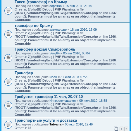
Такси (трансфер) по Крыму
Последнее сообщение
серёжка
«
15 янв 2011, 21:40
Ответы:
1
[phpBB Debug] PHP Warning
: in file
[ROOT]/vendor/twig/twig/lib/Twig/Extension/Core.php
on line
1266
:
count(): Parameter must be an array or an object that implements
Countable
трансфер по Крыму
Последнее сообщение
александре
«
18 авг 2010, 18:09
Ответы:
2
[phpBB Debug] PHP Warning
: in file
[ROOT]/vendor/twig/twig/lib/Twig/Extension/Core.php
on line
1266
:
count(): Parameter must be an array or an object that implements
Countable
Трансфер вокзал Симферополь
Последнее сообщение
Serg64
«
05 авг 2010, 08:04
Ответы:
7
[phpBB Debug] PHP Warning
: in file
[ROOT]/vendor/twig/twig/lib/Twig/Extension/Core.php
on line
1266
:
count(): Parameter must be an array or an object that implements
Countable
Трансфер
Последнее сообщение
Иван
«
31 июл 2010, 07:29
Ответы:
5
[phpBB Debug] PHP Warning
: in file
[ROOT]/vendor/twig/twig/lib/Twig/Extension/Core.php
on line
1266
:
count(): Parameter must be an array or an object that implements
Countable
Требуется трансфер 11 чел, 20.07.10
Последнее сообщение
Интересующаяся
«
09 июл 2010, 18:58
Ответы:
2
[phpBB Debug] PHP Warning
: in file
[ROOT]/vendor/twig/twig/lib/Twig/Extension/Core.php
on line
1266
:
count(): Parameter must be an array or an object that implements
Countable
Транспортные услуги и доставка
Последнее сообщение
Tatyana
«
05 июл 2010, 12:49
Ответы:
15
1
2