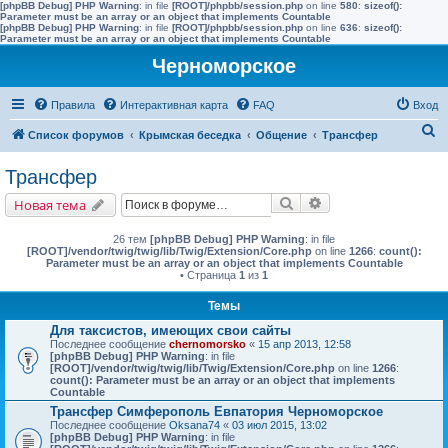
[phpBB Debug] PHP Warning
: in file
[ROOT]/phpbb/session.php
on line
580
:
sizeof():
Parameter must be an array or an object that implements Countable
[phpBB Debug] PHP Warning
: in file
[ROOT]/phpbb/session.php
on line
636
:
sizeof():
Parameter must be an array or an object that implements Countable
Черноморское
Правила
Интерактивная карта
FAQ
Вход
П
Список форумов
Крымская беседка
Общение
Трансфер
о
Трансфер
и
Поиск
Расширенный поис
Новая тема
с
к
26 тем
[phpBB Debug] PHP Warning
: in file
[ROOT]/vendor/twig/twig/lib/Twig/Extension/Core.php
on line
1266
:
count():
Parameter must be an array or an object that implements Countable
• Страница
1
из
1
Темы
Для таксистов, имеющих свои сайты
Последнее сообщение
chernomorsko
«
15 апр 2013, 12:58
[phpBB Debug] PHP Warning
: in file
[ROOT]/vendor/twig/twig/lib/Twig/Extension/Core.php
on line
1266
:
count(): Parameter must be an array or an object that implements
Countable
Трансфер Симферополь Евпатория Черноморское
Последнее сообщение
Oksana74
«
03 июл 2015, 13:02
[phpBB Debug] PHP Warning
: in file