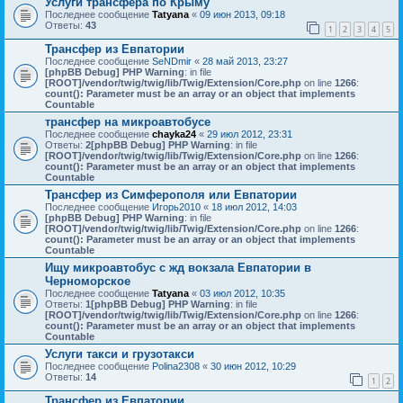
Услуги трансфера по Крыму
Последнее сообщение
Tatyana
«
09 июн 2013, 09:18
Ответы:
43
1
2
3
4
5
Трансфер из Евпатории
Последнее сообщение
SeNDmir
«
28 май 2013, 23:27
[phpBB Debug] PHP Warning
: in file
[ROOT]/vendor/twig/twig/lib/Twig/Extension/Core.php
on line
1266
:
count(): Parameter must be an array or an object that implements
Countable
трансфер на микроавтобусе
Последнее сообщение
chayka24
«
29 июл 2012, 23:31
Ответы:
2
[phpBB Debug] PHP Warning
: in file
[ROOT]/vendor/twig/twig/lib/Twig/Extension/Core.php
on line
1266
:
count(): Parameter must be an array or an object that implements
Countable
Трансфер из Симферополя или Евпатории
Последнее сообщение
Игорь2010
«
18 июл 2012, 14:03
[phpBB Debug] PHP Warning
: in file
[ROOT]/vendor/twig/twig/lib/Twig/Extension/Core.php
on line
1266
:
count(): Parameter must be an array or an object that implements
Countable
Ищу микроавтобус с жд вокзала Евпатории в
Черноморское
Последнее сообщение
Tatyana
«
03 июл 2012, 10:35
Ответы:
1
[phpBB Debug] PHP Warning
: in file
[ROOT]/vendor/twig/twig/lib/Twig/Extension/Core.php
on line
1266
:
count(): Parameter must be an array or an object that implements
Countable
Услуги такси и грузотакси
Последнее сообщение
Polina2308
«
30 июн 2012, 10:29
Ответы:
14
1
2
Трансфер из Евпатории