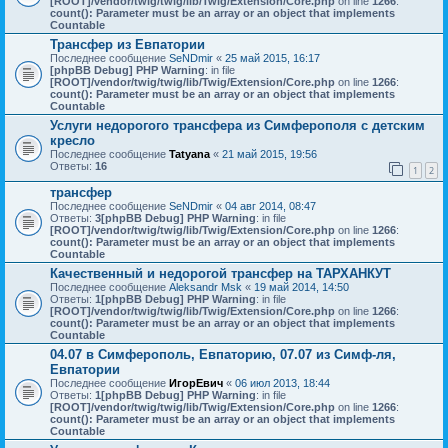
[ROOT]/vendor/twig/twig/lib/Twig/Extension/Core.php
on line
1266
:
count(): Parameter must be an array or an object that implements
Countable
Трансфер из Евпатории
Последнее сообщение
SeNDmir
«
25 май 2015, 16:17
[phpBB Debug] PHP Warning
: in file
[ROOT]/vendor/twig/twig/lib/Twig/Extension/Core.php
on line
1266
:
count(): Parameter must be an array or an object that implements
Countable
Услуги недорогого трансфера из Симферополя с детским
кресло
Последнее сообщение
Tatyana
«
21 май 2015, 19:56
Ответы:
16
1
2
трансфер
Последнее сообщение
SeNDmir
«
04 авг 2014, 08:47
Ответы:
3
[phpBB Debug] PHP Warning
: in file
[ROOT]/vendor/twig/twig/lib/Twig/Extension/Core.php
on line
1266
:
count(): Parameter must be an array or an object that implements
Countable
Качественный и недорогой трансфер на ТАРХАНКУТ
Последнее сообщение
Aleksandr Msk
«
19 май 2014, 14:50
Ответы:
1
[phpBB Debug] PHP Warning
: in file
[ROOT]/vendor/twig/twig/lib/Twig/Extension/Core.php
on line
1266
:
count(): Parameter must be an array or an object that implements
Countable
04.07 в Симферополь, Евпаторию, 07.07 из Симф-ля,
Евпатории
Последнее сообщение
ИгорЕвич
«
06 июл 2013, 18:44
Ответы:
1
[phpBB Debug] PHP Warning
: in file
[ROOT]/vendor/twig/twig/lib/Twig/Extension/Core.php
on line
1266
:
count(): Parameter must be an array or an object that implements
Countable