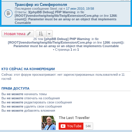
Трансфер из Симферополя
Последнее сообщение
Steel_rat
«
17 июн 2010, 19:58
Ответы:
3
[phpBB Debug] PHP Warning
: in file
[ROOT]/vendor/twig/twig/lib/Twig/Extension/Core.php
on line
1266
:
count(): Parameter must be an array or an object that implements
Countable
Новая тема
26 тем
[phpBB Debug] PHP Warning
: in file
[ROOT]/vendor/twig/twig/lib/Twig/Extension/Core.php
on line
1266
:
count():
Parameter must be an array or an object that implements Countable
• Страница
1
из
1
КТО СЕЙЧАС НА КОНФЕРЕНЦИИ
Сейчас этот форум просматривают: нет зарегистрированных пользователей и 11
гостей
ПРАВА ДОСТУПА
Вы
не можете
начинать темы
Вы
не можете
отвечать на сообщения
Вы
не можете
редактировать свои сообщения
Вы
не можете
удалять свои сообщения
Вы
не можете
добавлять вложения