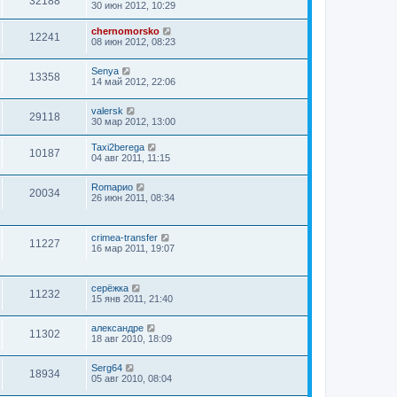
32188
30 июн 2012, 10:29
chernomorsko
12241
08 июн 2012, 08:23
Senya
13358
14 май 2012, 22:06
valersk
29118
30 мар 2012, 13:00
Taxi2berega
10187
04 авг 2011, 11:15
Romaрио
20034
26 июн 2011, 08:34
crimea-transfer
11227
16 мар 2011, 19:07
серёжка
11232
15 янв 2011, 21:40
александре
11302
18 авг 2010, 18:09
Serg64
18934
05 авг 2010, 08:04