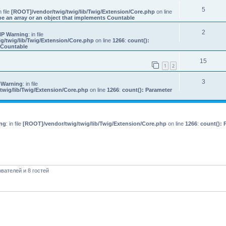
5
n file
[ROOT]/vendor/twig/twig/lib/Twig/Extension/Core.php
on line
e an array or an object that implements Countable
2
P Warning
: in file
g/twig/lib/Twig/Extension/Core.php
on line
1266
:
count():
s Countable
15
1
2
3
 Warning
: in file
twig/lib/Twig/Extension/Core.php
on line
1266
:
count(): Parameter
ng
: in file
[ROOT]/vendor/twig/twig/lib/Twig/Extension/Core.php
on line
1266
:
count(): 
вателей и 8 гостей