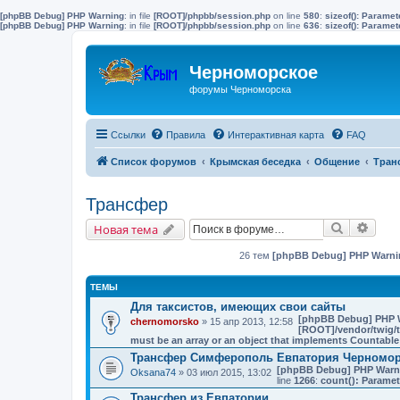
[phpBB Debug] PHP Warning
: in file
[ROOT]/phpbb/session.php
on line
580
:
sizeof(): Parame
[phpBB Debug] PHP Warning
: in file
[ROOT]/phpbb/session.php
on line
636
:
sizeof(): Parame
Черноморское
форумы Черноморска
Ссылки
Правила
Интерактивная карта
FAQ
Список форумов
Крымская беседка
Общение
Тран
Трансфер
Поиск
Расш
Новая тема
26 тем
[phpBB Debug] PHP Warni
ТЕМЫ
Для таксистов, имеющих свои сайты
[phpBB Debug] PHP 
chernomorsko
» 15 апр 2013, 12:58
[ROOT]/vendor/twig/t
must be an array or an object that implements Countable
Трансфер Симферополь Евпатория Черномо
[phpBB Debug] PHP Warn
Oksana74
» 03 июл 2015, 13:02
line
1266
:
count(): Paramet
Трансфер из Евпатории