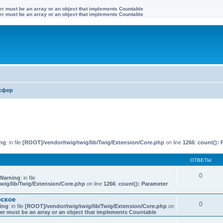
ter must be an array or an object that implements Countable
ter must be an array or an object that implements Countable
сфер
иренный поиск
ng
: in file
[ROOT]/vendor/twig/twig/lib/Twig/Extension/Core.php
on line
1266
:
count(): 
ОТВЕТЫ
0
Warning
: in file
wig/lib/Twig/Extension/Core.php
on line
1266
:
count(): Parameter
рское
0
ing
: in file
[ROOT]/vendor/twig/twig/lib/Twig/Extension/Core.php
on
er must be an array or an object that implements Countable