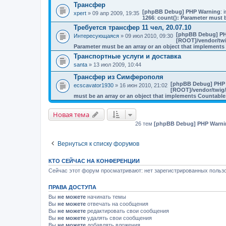
Трансфер
[phpBB Debug] PHP Warning
: i
xpert
» 09 апр 2009, 19:35
1266
:
count(): Parameter must b
Требуется трансфер 11 чел, 20.07.10
[phpBB Debug] PH
Интересующаяся
» 09 июл 2010, 09:30
[ROOT]/vendor/twi
Parameter must be an array or an object that implement
Транспортные услуги и доставка
santa
» 13 июл 2009, 10:44
Трансфер из Симферополя
[phpBB Debug] PHP
ecscavator1930
» 16 июн 2010, 21:02
[ROOT]/vendor/twig/
must be an array or an object that implements Countable
Новая тема
26 тем
[phpBB Debug] PHP Warni
Вернуться к списку форумов
КТО СЕЙЧАС НА КОНФЕРЕНЦИИ
Сейчас этот форум просматривают: нет зарегистрированных пользо
ПРАВА ДОСТУПА
Вы
не можете
начинать темы
Вы
не можете
отвечать на сообщения
Вы
не можете
редактировать свои сообщения
Вы
не можете
удалять свои сообщения
Вы
не можете
добавлять вложения