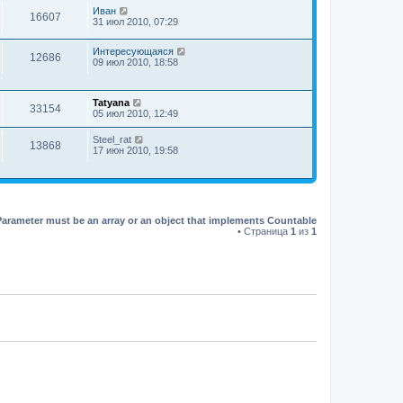
Иван
16607
31 июл 2010, 07:29
Интересующаяся
12686
09 июл 2010, 18:58
Tatyana
33154
05 июл 2010, 12:49
Steel_rat
13868
17 июн 2010, 19:58
Parameter must be an array or an object that implements Countable
• Страница
1
из
1