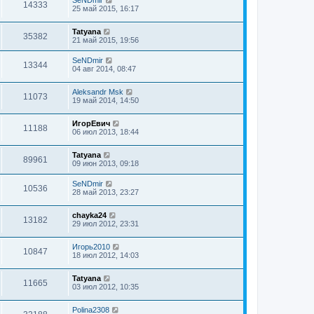
14333
25 май 2015, 16:17
Tatyana
35382
21 май 2015, 19:56
SeNDmir
13344
04 авг 2014, 08:47
Aleksandr Msk
11073
19 май 2014, 14:50
ИгорЕвич
11188
06 июл 2013, 18:44
Tatyana
89961
09 июн 2013, 09:18
SeNDmir
10536
28 май 2013, 23:27
chayka24
13182
29 июл 2012, 23:31
Игорь2010
10847
18 июл 2012, 14:03
Tatyana
11665
03 июл 2012, 10:35
Polina2308