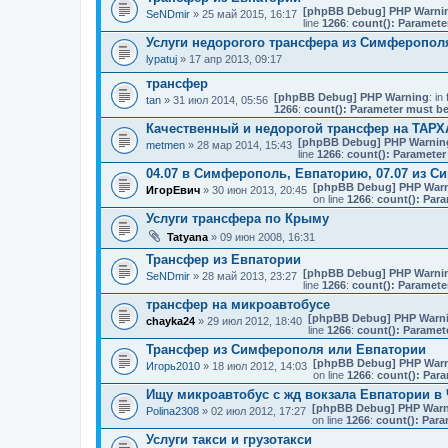
[phpBB Debug] PHP Warni
SeNDmir
» 25 май 2015, 16:17
line
1266
:
count(): Paramete
Услуги недорогого трансфера из Симферополя
lypatuj
» 17 апр 2013, 09:17
трансфер
[phpBB Debug] PHP Warning
: in 
tan
» 31 июл 2014, 05:56
1266
:
count(): Parameter must be
Качественный и недорогой трансфер на ТАР
[phpBB Debug] PHP Warnin
metmen
» 28 мар 2014, 15:43
line
1266
:
count(): Parameter
04.07 в Симферополь, Евпаторию, 07.07 из С
[phpBB Debug] PHP War
ИгорЕвич
» 30 июн 2013, 20:45
on line
1266
:
count(): Para
Услуги трансфера по Крыму
Tatyana
» 09 июн 2008, 16:31
Трансфер из Евпатории
[phpBB Debug] PHP Warni
SeNDmir
» 28 май 2013, 23:27
line
1266
:
count(): Paramete
трансфер на микроавтобусе
[phpBB Debug] PHP Warn
chayka24
» 29 июл 2012, 18:40
line
1266
:
count(): Paramet
Трансфер из Симферополя или Евпатории
[phpBB Debug] PHP War
Игорь2010
» 18 июл 2012, 14:03
on line
1266
:
count(): Para
Ищу микроавтобус с жд вокзала Евпатории в
[phpBB Debug] PHP Warn
Polina2308
» 02 июл 2012, 17:27
on line
1266
:
count(): Para
Услуги такси и грузотакси