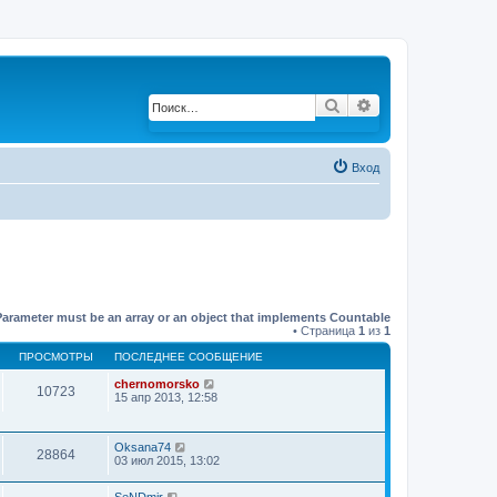
Поиск
Расширенный по
Вход
Parameter must be an array or an object that implements Countable
• Страница
1
из
1
ПРОСМОТРЫ
ПОСЛЕДНЕЕ СООБЩЕНИЕ
chernomorsko
10723
15 апр 2013, 12:58
Oksana74
28864
03 июл 2015, 13:02
SeNDmir