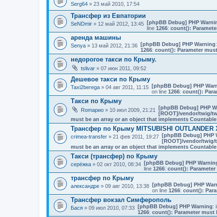
Serg64
» 23 май 2010, 17:54
Трансфер из Евпатории
[phpBB Debug] PHP Warni
SeNDmir
» 12 май 2012, 13:45
line
1266
:
count(): Paramete
аренда машины
[phpBB Debug] PHP Warning
Senya
» 13 май 2012, 21:36
1266
:
count(): Parameter must
недорогое такси по Крыму.
tslivar
» 07 июн 2011, 09:52
Дешевое такси по Крыму
[phpBB Debug] PHP War
Taxi2berega
» 04 авг 2011, 11:15
on line
1266
:
count(): Para
Такси по Крыму
[phpBB Debug] PHP W
Romaрио
» 10 июл 2009, 21:21
[ROOT]/vendor/twig/tw
must be an array or an object that implements Countable
Трансфер по Крыму MITSUBISHI OUTLANDER 
[phpBB Debug] PHP 
crimea-transfer
» 21 фев 2011, 19:27
[ROOT]/vendor/twig/t
must be an array or an object that implements Countable
Такси (трансфер) по Крыму
[phpBB Debug] PHP Warnin
серёжка
» 02 окт 2010, 08:34
line
1266
:
count(): Parameter
трансфер по Крыму
[phpBB Debug] PHP War
александре
» 09 авг 2010, 13:38
on line
1266
:
count(): Par
Трансфер вокзал Симферополь
[phpBB Debug] PHP Warning
: 
Бася
» 09 июл 2010, 07:33
1266
:
count(): Parameter must 