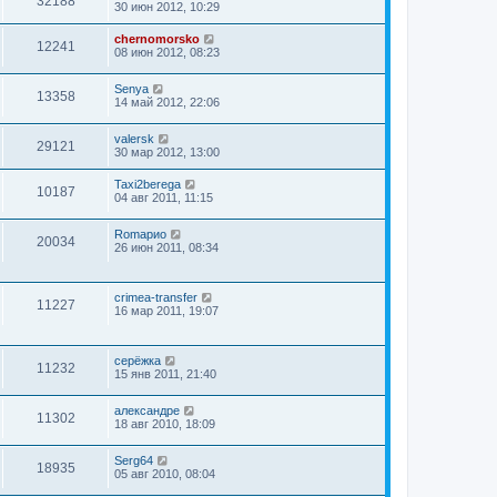
32188
30 июн 2012, 10:29
chernomorsko
12241
08 июн 2012, 08:23
Senya
13358
14 май 2012, 22:06
valersk
29121
30 мар 2012, 13:00
Taxi2berega
10187
04 авг 2011, 11:15
Romaрио
20034
26 июн 2011, 08:34
crimea-transfer
11227
16 мар 2011, 19:07
серёжка
11232
15 янв 2011, 21:40
александре
11302
18 авг 2010, 18:09
Serg64
18935
05 авг 2010, 08:04