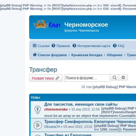
[phpBB Debug] PHP Warning
: in file
[ROOT]/phpbb/session.php
on line
580
:
sizeof(): Parame
[phpBB Debug] PHP Warning
: in file
[ROOT]/phpbb/session.php
on line
636
:
sizeof(): Parame
Черноморское
форумы Черноморска
Ссылки
Правила
Интерактивная карта
FAQ
Список форумов
Крымская беседка
Общение
Тран
Трансфер
Поиск
Расш
Новая тема
26 тем
[phpBB Debug] PHP Warni
ТЕМЫ
Для таксистов, имеющих свои сайты
[phpBB Debug] PHP 
chernomorsko
» 15 апр 2013, 12:58
[ROOT]/vendor/twig/t
must be an array or an object that implements Countable
Трансфер Симферополь Евпатория Черномо
[phpBB Debug] PHP Warn
Oksana74
» 03 июл 2015, 13:02
line
1266
:
count(): Paramet
Трансфер из Евпатории