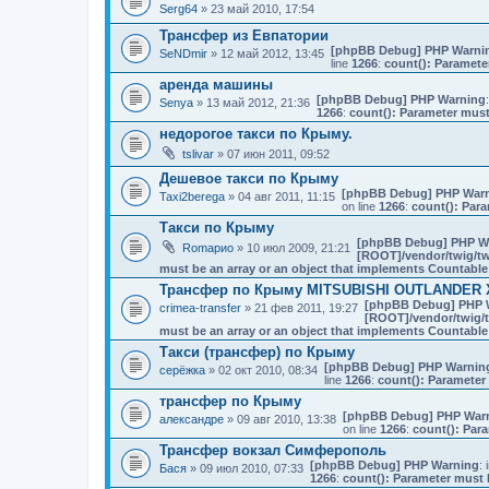
Serg64
» 23 май 2010, 17:54
Трансфер из Евпатории
[phpBB Debug] PHP Warni
SeNDmir
» 12 май 2012, 13:45
line
1266
:
count(): Paramete
аренда машины
[phpBB Debug] PHP Warning
Senya
» 13 май 2012, 21:36
1266
:
count(): Parameter must
недорогое такси по Крыму.
tslivar
» 07 июн 2011, 09:52
Дешевое такси по Крыму
[phpBB Debug] PHP War
Taxi2berega
» 04 авг 2011, 11:15
on line
1266
:
count(): Para
Такси по Крыму
[phpBB Debug] PHP W
Romaрио
» 10 июл 2009, 21:21
[ROOT]/vendor/twig/tw
must be an array or an object that implements Countable
Трансфер по Крыму MITSUBISHI OUTLANDER 
[phpBB Debug] PHP 
crimea-transfer
» 21 фев 2011, 19:27
[ROOT]/vendor/twig/t
must be an array or an object that implements Countable
Такси (трансфер) по Крыму
[phpBB Debug] PHP Warnin
серёжка
» 02 окт 2010, 08:34
line
1266
:
count(): Parameter
трансфер по Крыму
[phpBB Debug] PHP War
александре
» 09 авг 2010, 13:38
on line
1266
:
count(): Par
Трансфер вокзал Симферополь
[phpBB Debug] PHP Warning
: 
Бася
» 09 июл 2010, 07:33
1266
:
count(): Parameter must 