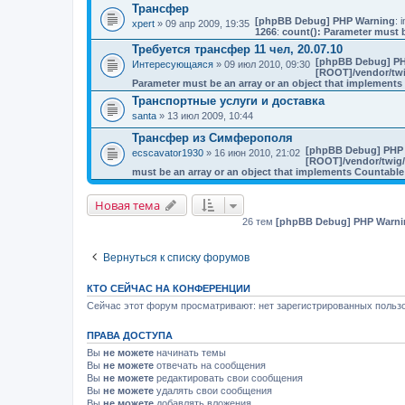
Трансфер
[phpBB Debug] PHP Warning
: i
xpert
» 09 апр 2009, 19:35
1266
:
count(): Parameter must b
Требуется трансфер 11 чел, 20.07.10
[phpBB Debug] PH
Интересующаяся
» 09 июл 2010, 09:30
[ROOT]/vendor/twi
Parameter must be an array or an object that implement
Транспортные услуги и доставка
santa
» 13 июл 2009, 10:44
Трансфер из Симферополя
[phpBB Debug] PHP
ecscavator1930
» 16 июн 2010, 21:02
[ROOT]/vendor/twig/
must be an array or an object that implements Countable
Новая тема
26 тем
[phpBB Debug] PHP Warni
Вернуться к списку форумов
КТО СЕЙЧАС НА КОНФЕРЕНЦИИ
Сейчас этот форум просматривают: нет зарегистрированных пользо
ПРАВА ДОСТУПА
Вы
не можете
начинать темы
Вы
не можете
отвечать на сообщения
Вы
не можете
редактировать свои сообщения
Вы
не можете
удалять свои сообщения
Вы
не можете
добавлять вложения