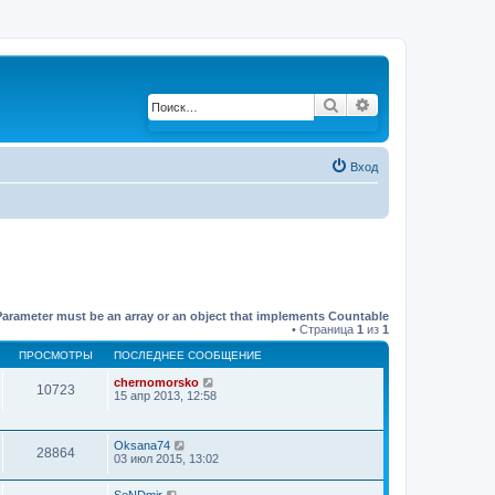
Поиск
Расширенный по
Вход
Parameter must be an array or an object that implements Countable
• Страница
1
из
1
ПРОСМОТРЫ
ПОСЛЕДНЕЕ СООБЩЕНИЕ
chernomorsko
10723
15 апр 2013, 12:58
Oksana74
28864
03 июл 2015, 13:02
SeNDmir