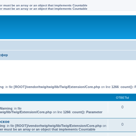
ter must be an array or an object that implements Countable
ter must be an array or an object that implements Countable
сфер
иренный поиск
ng
: in file
[ROOT]/vendor/twig/twig/lib/Twig/Extension/Core.php
on line
1266
:
count(): 
ОТВЕТЫ
0
Warning
: in file
wig/lib/Twig/Extension/Core.php
on line
1266
:
count(): Parameter
рское
0
ing
: in file
[ROOT]/vendor/twig/twig/lib/Twig/Extension/Core.php
on
er must be an array or an object that implements Countable