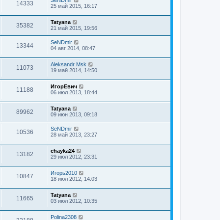
14333
25 май 2015, 16:17
Tatyana
35382
21 май 2015, 19:56
SeNDmir
13344
04 авг 2014, 08:47
Aleksandr Msk
11073
19 май 2014, 14:50
ИгорЕвич
11188
06 июл 2013, 18:44
Tatyana
89962
09 июн 2013, 09:18
SeNDmir
10536
28 май 2013, 23:27
chayka24
13182
29 июл 2012, 23:31
Игорь2010
10847
18 июл 2012, 14:03
Tatyana
11665
03 июл 2012, 10:35
Polina2308