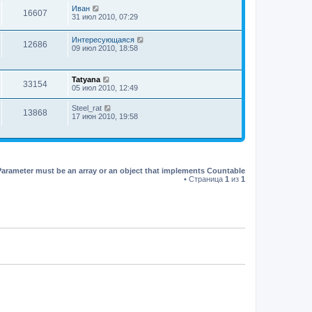
Иван
16607
31 июл 2010, 07:29
Интересующаяся
12686
09 июл 2010, 18:58
Tatyana
33154
05 июл 2010, 12:49
Steel_rat
13868
17 июн 2010, 19:58
Parameter must be an array or an object that implements Countable
• Страница
1
из
1