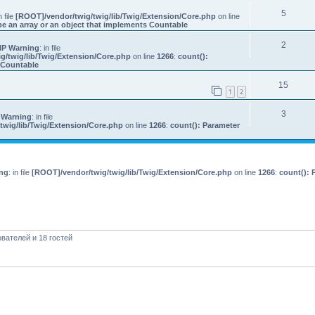
5
n file
[ROOT]/vendor/twig/twig/lib/Twig/Extension/Core.php
on line
e an array or an object that implements Countable
2
P Warning
: in file
g/twig/lib/Twig/Extension/Core.php
on line
1266
:
count():
s Countable
15
1
2
3
 Warning
: in file
twig/lib/Twig/Extension/Core.php
on line
1266
:
count(): Parameter
ng
: in file
[ROOT]/vendor/twig/twig/lib/Twig/Extension/Core.php
on line
1266
:
count(): 
вателей и 18 гостей