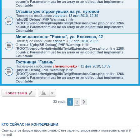
count(): Parameter must be an array or an object that implements
Countable
Отзывы уже отдохнувших на ул. луговой
Последнее сообщение
varvara
«
13 июл 2010, 12:39
[phpBB Debug] PHP Warning
: in file
[ROOT]/vendor/twig/twig/lib/Twig/Extension/Core.php
on line
1266
:
count(): Parameter must be an array or an object that implements
Countable
Мини-пансионат "Ракета", ул. Елисеева, 42
Последнее сообщение
слава т.
«
17 апр 2010, 20:52
Ответы:
6
[phpBB Debug] PHP Warning
: in file
[ROOT]/vendor/twig/twig/lib/Twig/Extension/Core.php
on line
1266
:
count(): Parameter must be an array or an object that implements
Countable
Гостиница "Гавань"
Последнее сообщение
chernomorsko
«
11 фев 2010, 13:39
[phpBB Debug] PHP Warning
: in file
[ROOT]/vendor/twig/twig/lib/Twig/Extension/Core.php
on line
1266
:
count(): Parameter must be an array or an object that implements
Countable
Новая тема
1
2
33 темы
След.
КТО СЕЙЧАС НА КОНФЕРЕНЦИИ
Сейчас этот форум просматривают: нет зарегистрированных пользователей и 9
гостей