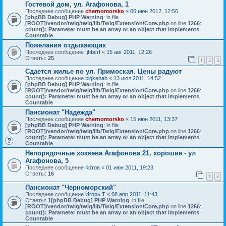
Гостевой дом, ул. Агафонова, 1
Последнее сообщение
chernomorsko
«
06 июн 2012, 12:56
[phpBB Debug] PHP Warning
: in file
[ROOT]/vendor/twig/twig/lib/Twig/Extension/Core.php
on line
1266
:
count(): Parameter must be an array or an object that implements
Countable
Пожелания отдыхающих
Последнее сообщение
,jhbcrf
«
15 авг 2011, 12:26
Ответы:
25
1
2
3
Сдается жилье по ул. Примоская. Цены радуют
Последнее сообщение
bigkebab
«
13 июл 2011, 14:52
[phpBB Debug] PHP Warning
: in file
[ROOT]/vendor/twig/twig/lib/Twig/Extension/Core.php
on line
1266
:
count(): Parameter must be an array or an object that implements
Countable
Пансионат "Надежда"
Последнее сообщение
chernomorsko
«
15 июн 2011, 13:37
[phpBB Debug] PHP Warning
: in file
[ROOT]/vendor/twig/twig/lib/Twig/Extension/Core.php
on line
1266
:
count(): Parameter must be an array or an object that implements
Countable
Непорядочные хозяева Агафонова 21, хорошие - ул
Агафонова, 5
Последнее сообщение
Ко́тов
«
01 июн 2011, 19:23
Ответы:
16
1
2
Пансионат "Черноморский"
Последнее сообщение
Игорь.Т
«
08 апр 2011, 11:43
Ответы:
1
[phpBB Debug] PHP Warning
: in file
[ROOT]/vendor/twig/twig/lib/Twig/Extension/Core.php
on line
1266
:
count(): Parameter must be an array or an object that implements
Countable