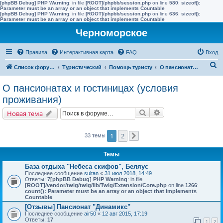
[phpBB Debug] PHP Warning
: in file
[ROOT]/phpbb/session.php
on line
580
:
sizeof():
Parameter must be an array or an object that implements Countable
[phpBB Debug] PHP Warning
: in file
[ROOT]/phpbb/session.php
on line
636
:
sizeof():
Parameter must be an array or an object that implements Countable
Черноморское
Правила
Интерактивная карта
FAQ
Вход
П
Список форумов
Туристический
Помощь туристу
О пансионатах и гостиницах (условия проживания)
о
О пансионатах и гостиницах (условия
и
проживания)
с
Поиск
Расширенный поис
Новая тема
к
1
2
33 темы
След.
Темы
База отдыха "Небеса скифов", Беляус
Последнее сообщение
sultan
«
31 июл 2018, 14:49
Ответы:
7
[phpBB Debug] PHP Warning
: in file
[ROOT]/vendor/twig/twig/lib/Twig/Extension/Core.php
on line
1266
:
count(): Parameter must be an array or an object that implements
Countable
[Отзывы] Пансионат "Динамикс"
Последнее сообщение
air50
«
12 авг 2015, 17:19
Ответы:
17
1
2