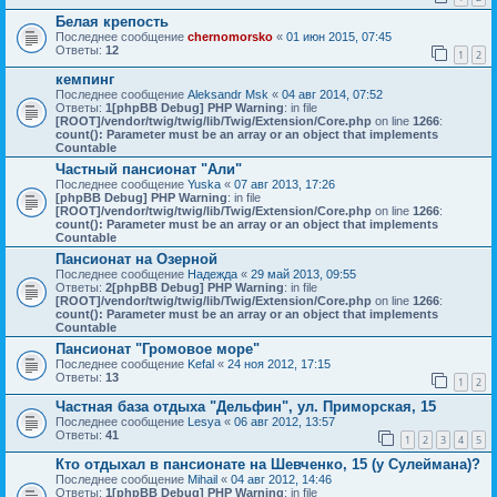
Белая крепость
Последнее сообщение
chernomorsko
«
01 июн 2015, 07:45
Ответы:
12
1
2
кемпинг
Последнее сообщение
Aleksandr Msk
«
04 авг 2014, 07:52
Ответы:
1
[phpBB Debug] PHP Warning
: in file
[ROOT]/vendor/twig/twig/lib/Twig/Extension/Core.php
on line
1266
:
count(): Parameter must be an array or an object that implements
Countable
Частный пансионат "Али"
Последнее сообщение
Yuska
«
07 авг 2013, 17:26
[phpBB Debug] PHP Warning
: in file
[ROOT]/vendor/twig/twig/lib/Twig/Extension/Core.php
on line
1266
:
count(): Parameter must be an array or an object that implements
Countable
Пансионат на Озерной
Последнее сообщение
Надежда
«
29 май 2013, 09:55
Ответы:
2
[phpBB Debug] PHP Warning
: in file
[ROOT]/vendor/twig/twig/lib/Twig/Extension/Core.php
on line
1266
:
count(): Parameter must be an array or an object that implements
Countable
Пансионат "Громовое море"
Последнее сообщение
Kefal
«
24 ноя 2012, 17:15
Ответы:
13
1
2
Частная база отдыха "Дельфин", ул. Приморская, 15
Последнее сообщение
Lesya
«
06 авг 2012, 13:57
Ответы:
41
1
2
3
4
5
Кто отдыхал в пансионате на Шевченко, 15 (у Сулеймана)?
Последнее сообщение
Mihail
«
04 авг 2012, 14:46
Ответы:
1
[phpBB Debug] PHP Warning
: in file