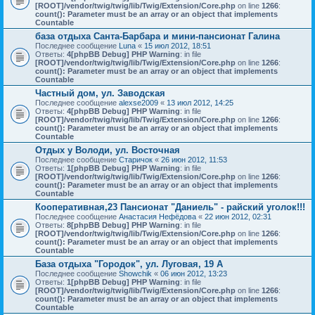
[ROOT]/vendor/twig/twig/lib/Twig/Extension/Core.php
on line
1266
:
count(): Parameter must be an array or an object that implements
Countable
база отдыха Санта-Барбара и мини-пансионат Галина
Последнее сообщение
Luna
«
15 июл 2012, 18:51
Ответы:
4
[phpBB Debug] PHP Warning
: in file
[ROOT]/vendor/twig/twig/lib/Twig/Extension/Core.php
on line
1266
:
count(): Parameter must be an array or an object that implements
Countable
Частный дом, ул. Заводская
Последнее сообщение
alexse2009
«
13 июл 2012, 14:25
Ответы:
4
[phpBB Debug] PHP Warning
: in file
[ROOT]/vendor/twig/twig/lib/Twig/Extension/Core.php
on line
1266
:
count(): Parameter must be an array or an object that implements
Countable
Отдых у Володи, ул. Восточная
Последнее сообщение
Старичок
«
26 июн 2012, 11:53
Ответы:
1
[phpBB Debug] PHP Warning
: in file
[ROOT]/vendor/twig/twig/lib/Twig/Extension/Core.php
on line
1266
:
count(): Parameter must be an array or an object that implements
Countable
Кооперативная,23 Пансионат "Даниель" - райский уголок!!!
Последнее сообщение
Анастасия Нефёдова
«
22 июн 2012, 02:31
Ответы:
8
[phpBB Debug] PHP Warning
: in file
[ROOT]/vendor/twig/twig/lib/Twig/Extension/Core.php
on line
1266
:
count(): Parameter must be an array or an object that implements
Countable
База отдыха "Городок", ул. Луговая, 19 А
Последнее сообщение
Showchik
«
06 июн 2012, 13:23
Ответы:
1
[phpBB Debug] PHP Warning
: in file
[ROOT]/vendor/twig/twig/lib/Twig/Extension/Core.php
on line
1266
:
count(): Parameter must be an array or an object that implements
Countable