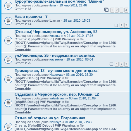
Курортно-развлекательный комплекс "Викинг"
Последнее сообщение
ilena
«
19 мар 2011, 21:46
Ответы:
33
1
2
3
4
Наши правила - ?
Последнее сообщение
Шаман
«
28 авг 2010, 15:03
Ответы:
14
1
2
[Отзывы] Черноморское, ул. Агафонова, 52
Последнее сообщение
Ксюшаня
«
24 авг 2010, 17:16
Ответы:
7
[phpBB Debug] PHP Warning
: in file
[ROOT]/vendor/twig/twig/lib/Twig/Extension/Core.php
on line
1266
:
count(): Parameter must be an array or an object that implements
Countable
ул.Революции, 26 - неадекватная хозяйка.
Последнее сообщение
настенка
«
19 авг 2010, 08:04
Ответы:
20
1
2
3
Приморская, 12 - лучшее место для отдыха!
Последнее сообщение
Надежда
«
03 авг 2010, 16:30
[phpBB Debug] PHP Warning
: in file
[ROOT]/vendor/twig/twig/lib/Twig/Extension/Core.php
on line
1266
:
count(): Parameter must be an array or an object that implements
Countable
Отдыхала в Черноморском, пер. Южный, 12
Последнее сообщение
valentinann
«
03 авг 2010, 13:09
[phpBB Debug] PHP Warning
: in file
[ROOT]/vendor/twig/twig/lib/Twig/Extension/Core.php
on line
1266
:
count(): Parameter must be an array or an object that implements
Countable
Отзыв об отдыхе на ул. Пограничная
Последнее сообщение
Natusya
«
01 авг 2010, 21:43
Ответы:
8
[phpBB Debug] PHP Warning
: in file
[ROOT]/vendor/twig/twig/lib/Twig/Extension/Core.php
on line
1266
: