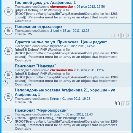
Гостевой дом, ул. Агафонова, 1
Последнее сообщение
chernomorsko
«
06 июн 2012, 12:56
[phpBB Debug] PHP Warning
: in file
[ROOT]/vendor/twig/twig/lib/Twig/Extension/Core.php
on line
1266
:
count(): Parameter must be an array or an object that implements
Countable
Пожелания отдыхающих
Последнее сообщение
,jhbcrf
«
15 авг 2011, 12:26
Ответы:
25
1
2
3
Сдается жилье по ул. Примоская. Цены радуют
Последнее сообщение
bigkebab
«
13 июл 2011, 14:52
[phpBB Debug] PHP Warning
: in file
[ROOT]/vendor/twig/twig/lib/Twig/Extension/Core.php
on line
1266
:
count(): Parameter must be an array or an object that implements
Countable
Пансионат "Надежда"
Последнее сообщение
chernomorsko
«
15 июн 2011, 13:37
[phpBB Debug] PHP Warning
: in file
[ROOT]/vendor/twig/twig/lib/Twig/Extension/Core.php
on line
1266
:
count(): Parameter must be an array or an object that implements
Countable
Непорядочные хозяева Агафонова 21, хорошие - ул
Агафонова, 5
Последнее сообщение
Ко́тов
«
01 июн 2011, 19:23
Ответы:
16
1
2
Пансионат "Черноморский"
Последнее сообщение
Игорь.Т
«
08 апр 2011, 11:43
Ответы:
1
[phpBB Debug] PHP Warning
: in file
[ROOT]/vendor/twig/twig/lib/Twig/Extension/Core.php
on line
1266
:
count(): Parameter must be an array or an object that implements
Countable