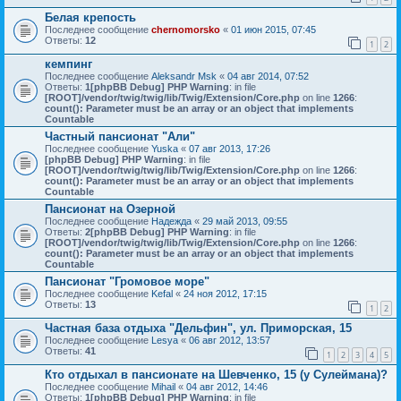
Белая крепость
Последнее сообщение
chernomorsko
«
01 июн 2015, 07:45
Ответы:
12
1
2
кемпинг
Последнее сообщение
Aleksandr Msk
«
04 авг 2014, 07:52
Ответы:
1
[phpBB Debug] PHP Warning
: in file
[ROOT]/vendor/twig/twig/lib/Twig/Extension/Core.php
on line
1266
:
count(): Parameter must be an array or an object that implements
Countable
Частный пансионат "Али"
Последнее сообщение
Yuska
«
07 авг 2013, 17:26
[phpBB Debug] PHP Warning
: in file
[ROOT]/vendor/twig/twig/lib/Twig/Extension/Core.php
on line
1266
:
count(): Parameter must be an array or an object that implements
Countable
Пансионат на Озерной
Последнее сообщение
Надежда
«
29 май 2013, 09:55
Ответы:
2
[phpBB Debug] PHP Warning
: in file
[ROOT]/vendor/twig/twig/lib/Twig/Extension/Core.php
on line
1266
:
count(): Parameter must be an array or an object that implements
Countable
Пансионат "Громовое море"
Последнее сообщение
Kefal
«
24 ноя 2012, 17:15
Ответы:
13
1
2
Частная база отдыха "Дельфин", ул. Приморская, 15
Последнее сообщение
Lesya
«
06 авг 2012, 13:57
Ответы:
41
1
2
3
4
5
Кто отдыхал в пансионате на Шевченко, 15 (у Сулеймана)?
Последнее сообщение
Mihail
«
04 авг 2012, 14:46
Ответы:
1
[phpBB Debug] PHP Warning
: in file