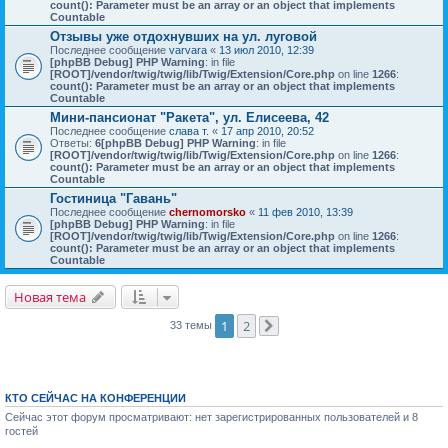
count(): Parameter must be an array or an object that implements
Countable
Отзывы уже отдохнувших на ул. луговой
Последнее сообщение
varvara
«
13 июл 2010, 12:39
[phpBB Debug] PHP Warning
: in file
[ROOT]/vendor/twig/twig/lib/Twig/Extension/Core.php
on line
1266
:
count(): Parameter must be an array or an object that implements
Countable
Мини-пансионат "Ракета", ул. Елисеева, 42
Последнее сообщение
слава т.
«
17 апр 2010, 20:52
Ответы:
6
[phpBB Debug] PHP Warning
: in file
[ROOT]/vendor/twig/twig/lib/Twig/Extension/Core.php
on line
1266
:
count(): Parameter must be an array or an object that implements
Countable
Гостиница "Гавань"
Последнее сообщение
chernomorsko
«
11 фев 2010, 13:39
[phpBB Debug] PHP Warning
: in file
[ROOT]/vendor/twig/twig/lib/Twig/Extension/Core.php
on line
1266
:
count(): Parameter must be an array or an object that implements
Countable
Новая тема
1
2
33 темы
След.
КТО СЕЙЧАС НА КОНФЕРЕНЦИИ
Сейчас этот форум просматривают: нет зарегистрированных пользователей и 8
гостей