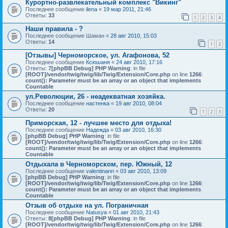
Курортно-развлекательный комплекс "Викинг"
Последнее сообщение
ilena
«
19 мар 2011, 21:46
Ответы:
33
1
2
3
4
Наши правила - ?
Последнее сообщение
Шаман
«
28 авг 2010, 15:03
Ответы:
14
1
2
[Отзывы] Черноморское, ул. Агафонова, 52
Последнее сообщение
Ксюшаня
«
24 авг 2010, 17:16
Ответы:
7
[phpBB Debug] PHP Warning
: in file
[ROOT]/vendor/twig/twig/lib/Twig/Extension/Core.php
on line
1266
:
count(): Parameter must be an array or an object that implements
Countable
ул.Революции, 26 - неадекватная хозяйка.
Последнее сообщение
настенка
«
19 авг 2010, 08:04
Ответы:
20
1
2
3
Приморская, 12 - лучшее место для отдыха!
Последнее сообщение
Надежда
«
03 авг 2010, 16:30
[phpBB Debug] PHP Warning
: in file
[ROOT]/vendor/twig/twig/lib/Twig/Extension/Core.php
on line
1266
:
count(): Parameter must be an array or an object that implements
Countable
Отдыхала в Черноморском, пер. Южный, 12
Последнее сообщение
valentinann
«
03 авг 2010, 13:09
[phpBB Debug] PHP Warning
: in file
[ROOT]/vendor/twig/twig/lib/Twig/Extension/Core.php
on line
1266
:
count(): Parameter must be an array or an object that implements
Countable
Отзыв об отдыхе на ул. Пограничная
Последнее сообщение
Natusya
«
01 авг 2010, 21:43
Ответы:
8
[phpBB Debug] PHP Warning
: in file
[ROOT]/vendor/twig/twig/lib/Twig/Extension/Core.php
on line
1266
: