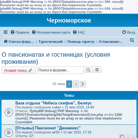
[phpBB Debug] PHP Warning
: in file
[ROOT]/phpbb/session.php
on line
580
:
sizeof():
Parameter must be an array or an object that implements Countable
[phpBB Debug] PHP Warning
: in file
[ROOT]/phpbb/session.php
on line
636
:
sizeof():
Parameter must be an array or an object that implements Countable
Черноморское
Правила
Интерактивная карта
FAQ
Вход
П
Список форумов
Туристический
Помощь туристу
О пансионатах и гостиницах (условия проживания)
о
О пансионатах и гостиницах (условия
и
проживания)
с
Поиск
Расширенный поис
Новая тема
к
1
2
33 темы
След.
Темы
База отдыха "Небеса скифов", Беляус
Последнее сообщение
sultan
«
31 июл 2018, 14:49
Ответы:
7
[phpBB Debug] PHP Warning
: in file
[ROOT]/vendor/twig/twig/lib/Twig/Extension/Core.php
on line
1266
:
count(): Parameter must be an array or an object that implements
Countable
[Отзывы] Пансионат "Динамикс"
Последнее сообщение
air50
«
12 авг 2015, 17:19
Ответы:
17
1
2