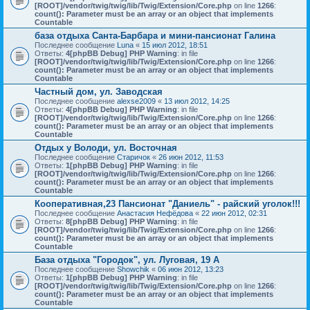
[ROOT]/vendor/twig/twig/lib/Twig/Extension/Core.php
on line
1266
:
count(): Parameter must be an array or an object that implements
Countable
база отдыха Санта-Барбара и мини-пансионат Галина
Последнее сообщение
Luna
«
15 июл 2012, 18:51
Ответы:
4
[phpBB Debug] PHP Warning
: in file
[ROOT]/vendor/twig/twig/lib/Twig/Extension/Core.php
on line
1266
:
count(): Parameter must be an array or an object that implements
Countable
Частный дом, ул. Заводская
Последнее сообщение
alexse2009
«
13 июл 2012, 14:25
Ответы:
4
[phpBB Debug] PHP Warning
: in file
[ROOT]/vendor/twig/twig/lib/Twig/Extension/Core.php
on line
1266
:
count(): Parameter must be an array or an object that implements
Countable
Отдых у Володи, ул. Восточная
Последнее сообщение
Старичок
«
26 июн 2012, 11:53
Ответы:
1
[phpBB Debug] PHP Warning
: in file
[ROOT]/vendor/twig/twig/lib/Twig/Extension/Core.php
on line
1266
:
count(): Parameter must be an array or an object that implements
Countable
Кооперативная,23 Пансионат "Даниель" - райский уголок!!!
Последнее сообщение
Анастасия Нефёдова
«
22 июн 2012, 02:31
Ответы:
8
[phpBB Debug] PHP Warning
: in file
[ROOT]/vendor/twig/twig/lib/Twig/Extension/Core.php
on line
1266
:
count(): Parameter must be an array or an object that implements
Countable
База отдыха "Городок", ул. Луговая, 19 А
Последнее сообщение
Showchik
«
06 июн 2012, 13:23
Ответы:
1
[phpBB Debug] PHP Warning
: in file
[ROOT]/vendor/twig/twig/lib/Twig/Extension/Core.php
on line
1266
:
count(): Parameter must be an array or an object that implements
Countable