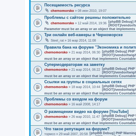
Посещаемость ресурса
chernomorsko
» 08 июн 2010, 19:07
Проблемы с сайтом решены положительно
[phpBB Debug] 
chernomorsko
» 12 май 2014, 19:36
[ROOT]/vendor/tw
Parameter must be an array or an object that implement
Три онлайн веб-камеры в Черноморске
Steel_rat
» 16 мар 2014, 11:08
Правила бана на форуме "Экономика и полит
[phpBB Debug] PHP 
chernomorsko
» 21 мар 2014, 06:30
[ROOT]/vendor/twig/t
must be an array or an object that implements Countable
Супермодераторам на заметку
[phpBB Debug] PHP 
chernomorsko
» 21 мар 2014, 06:22
[ROOT]/vendor/twig/t
must be an array or an object that implements Countable
Ссылки на группы в социальных сетях
[phpBB Debug] PHP 
chernomorsko
» 18 мар 2014, 10:44
[ROOT]/vendor/twig/t
must be an array or an object that implements Countable
Проблемы со входом на форум
chernomorsko
» 16 май 2008, 14:17
О размещении видео на форуме [YouTube]
[phpBB Debug] PHP 
chernomorsko
» 26 мар 2010, 11:47
[ROOT]/vendor/twig/t
must be an array or an object that implements Countable
Что такое репутация на форуме?
[phpBB Debug] PHP Warnin
тормоз
» 29 май 2007, 20:58