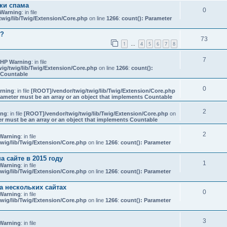
ки спама
0
Warning
: in file
wig/lib/Twig/Extension/Core.php
on line
1266
:
count(): Parameter
е?
73
1
4
5
6
7
8
…
7
HP Warning
: in file
ig/twig/lib/Twig/Extension/Core.php
on line
1266
:
count():
s Countable
0
rning
: in file
[ROOT]/vendor/twig/twig/lib/Twig/Extension/Core.php
rameter must be an array or an object that implements Countable
2
ing
: in file
[ROOT]/vendor/twig/twig/lib/Twig/Extension/Core.php
on
er must be an array or an object that implements Countable
2
Warning
: in file
wig/lib/Twig/Extension/Core.php
on line
1266
:
count(): Parameter
 сайте в 2015 году
1
Warning
: in file
wig/lib/Twig/Extension/Core.php
on line
1266
:
count(): Parameter
а нескольких сайтах
0
Warning
: in file
wig/lib/Twig/Extension/Core.php
on line
1266
:
count(): Parameter
3
Warning
: in file