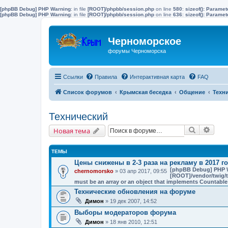
[phpBB Debug] PHP Warning
: in file
[ROOT]/phpbb/session.php
on line
580
:
sizeof(): Parame
[phpBB Debug] PHP Warning
: in file
[ROOT]/phpbb/session.php
on line
636
:
sizeof(): Parame
Черноморское
форумы Черноморска
Ссылки
Правила
Интерактивная карта
FAQ
Список форумов
Крымская беседка
Общение
Техн
Технический
Поиск
Расш
Новая тема
ТЕМЫ
Цены снижены в 2-3 раза на рекламу в 2017 го
[phpBB Debug] PHP 
chernomorsko
» 03 апр 2017, 09:55
[ROOT]/vendor/twig/t
must be an array or an object that implements Countable
Технические обновления на форуме
Димон
» 19 дек 2007, 14:52
Выборы модераторов форума
Димон
» 18 янв 2010, 12:51