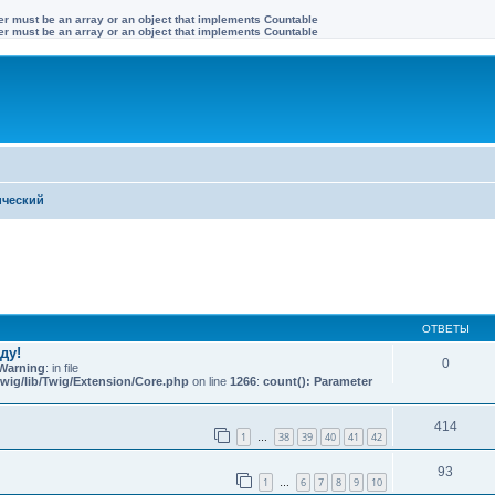
ter must be an array or an object that implements Countable
ter must be an array or an object that implements Countable
ический
иренный поиск
ОТВЕТЫ
ду!
0
Warning
: in file
wig/lib/Twig/Extension/Core.php
on line
1266
:
count(): Parameter
414
1
38
39
40
41
42
…
93
1
6
7
8
9
10
…