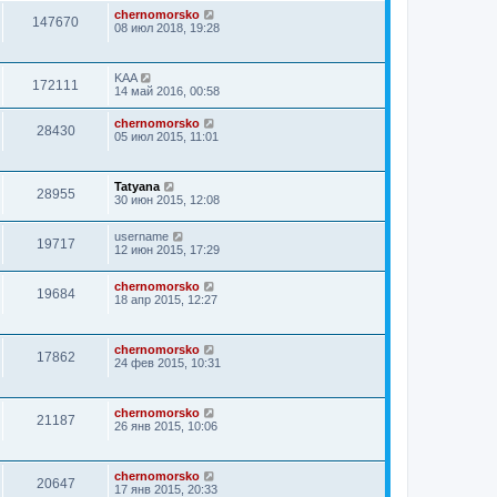
chernomorsko
147670
08 июл 2018, 19:28
KAA
172111
14 май 2016, 00:58
chernomorsko
28430
05 июл 2015, 11:01
Tatyana
28955
30 июн 2015, 12:08
username
19717
12 июн 2015, 17:29
chernomorsko
19684
18 апр 2015, 12:27
chernomorsko
17862
24 фев 2015, 10:31
chernomorsko
21187
26 янв 2015, 10:06
chernomorsko
20647
17 янв 2015, 20:33