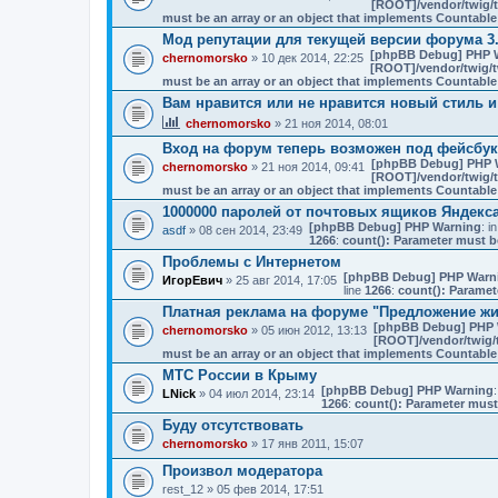
[ROOT]/vendor/twig/t
must be an array or an object that implements Countable
Мод репутации для текущей версии форума 3
[phpBB Debug] PHP 
chernomorsko
» 10 дек 2014, 22:25
[ROOT]/vendor/twig/t
must be an array or an object that implements Countable
Вам нравится или не нравится новый стиль и
chernomorsko
» 21 ноя 2014, 08:01
Вход на форум теперь возможен под фейсбу
[phpBB Debug] PHP 
chernomorsko
» 21 ноя 2014, 09:41
[ROOT]/vendor/twig/t
must be an array or an object that implements Countable
1000000 паролей от почтовых ящиков Яндекса
[phpBB Debug] PHP Warning
: in
asdf
» 08 сен 2014, 23:49
1266
:
count(): Parameter must b
Проблемы с Интернетом
[phpBB Debug] PHP Warn
ИгорЕвич
» 25 авг 2014, 17:05
line
1266
:
count(): Paramet
Платная реклама на форуме "Предложение ж
[phpBB Debug] PHP 
chernomorsko
» 05 июн 2012, 13:13
[ROOT]/vendor/twig/t
must be an array or an object that implements Countable
МТС России в Крыму
[phpBB Debug] PHP Warning
:
LNick
» 04 июл 2014, 23:14
1266
:
count(): Parameter must
Буду отсутствовать
chernomorsko
» 17 янв 2011, 15:07
Произвол модератора
rest_12
» 05 фев 2014, 17:51