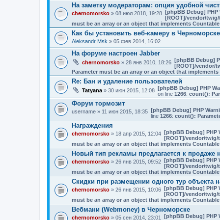
На заметку модераторам: опция удобной чист
[phpBB Debug] PHP 
chernomorsko
» 08 июл 2018, 19:28
[ROOT]/vendor/twig/t
must be an array or an object that implements Countable
Как бы установить веб-камеру в Черноморск
Aleksandr Msk
» 05 фев 2014, 16:02
На форуме настроен Jabber
[phpBB Debug] P
chernomorsko
» 28 янв 2010, 18:26
[ROOT]/vendor/tw
Parameter must be an array or an object that implement
Re: Бан и удаление пользователей
[phpBB Debug] PHP Wa
Tatyana
» 30 июн 2015, 12:08
on line
1266
:
count(): Pa
Форум тормозит
[phpBB Debug] PHP Warn
username
» 11 июн 2015, 18:35
line
1266
:
count(): Paramet
Награждения
[phpBB Debug] PHP 
chernomorsko
» 18 апр 2015, 12:04
[ROOT]/vendor/twig/t
must be an array or an object that implements Countable
Новый тип рекламы предлагается к продаже на
[phpBB Debug] PHP 
chernomorsko
» 26 янв 2015, 09:52
[ROOT]/vendor/twig/t
must be an array or an object that implements Countable
Скидки при размещении одного тур объекта н
[phpBB Debug] PHP 
chernomorsko
» 26 янв 2015, 10:06
[ROOT]/vendor/twig/t
must be an array or an object that implements Countable
Вебмани (Webmoney) в Черноморске
[phpBB Debug] PHP 
chernomorsko
» 05 сен 2014, 23:01