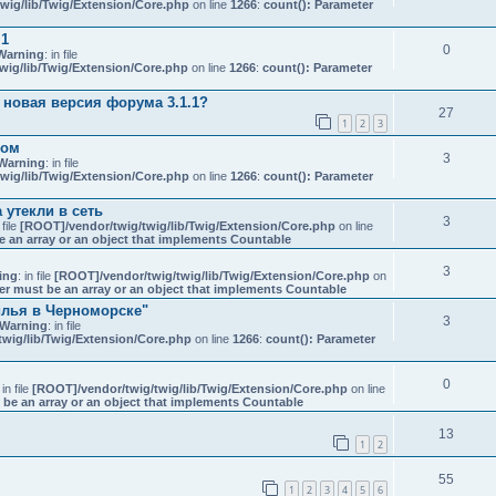
wig/lib/Twig/Extension/Core.php
on line
1266
:
count(): Parameter
.1
0
Warning
: in file
wig/lib/Twig/Extension/Core.php
on line
1266
:
count(): Parameter
 новая версия форума 3.1.1?
27
1
2
3
ком
3
Warning
: in file
wig/lib/Twig/Extension/Core.php
on line
1266
:
count(): Parameter
 утекли в сеть
3
 file
[ROOT]/vendor/twig/twig/lib/Twig/Extension/Core.php
on line
e an array or an object that implements Countable
3
ing
: in file
[ROOT]/vendor/twig/twig/lib/Twig/Extension/Core.php
on
er must be an array or an object that implements Countable
илья в Черноморске"
3
Warning
: in file
wig/lib/Twig/Extension/Core.php
on line
1266
:
count(): Parameter
0
 in file
[ROOT]/vendor/twig/twig/lib/Twig/Extension/Core.php
on line
 be an array or an object that implements Countable
13
1
2
55
1
2
3
4
5
6