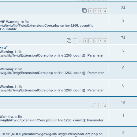
34
1
2
3
4
8
PHP Warning
: in file
ig/twig/lib/Twig/Extension/Core.php
on line
1266
:
count():
s Countable
74
1
4
5
6
7
8
…
ика"
5
Warning
: in file
wig/lib/Twig/Extension/Core.php
on line
1266
:
count(): Parameter
0
Warning
: in file
wig/lib/Twig/Extension/Core.php
on line
1266
:
count(): Parameter
0
Warning
: in file
wig/lib/Twig/Extension/Core.php
on line
1266
:
count(): Parameter
16
1
2
1
Warning
: in file
wig/lib/Twig/Extension/Core.php
on line
1266
:
count(): Parameter
9
g
: in file
[ROOT]/vendor/twig/twig/lib/Twig/Extension/Core.php
on