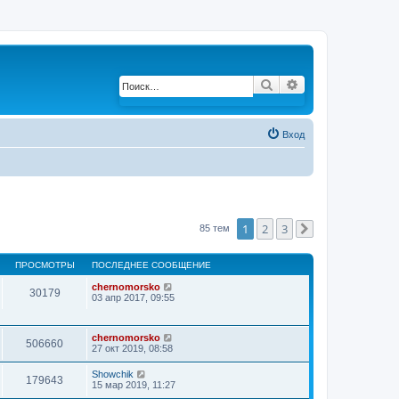
Поиск
Расширенный по
Вход
1
2
3
85 тем
След.
ПРОСМОТРЫ
ПОСЛЕДНЕЕ СООБЩЕНИЕ
chernomorsko
30179
03 апр 2017, 09:55
chernomorsko
506660
27 окт 2019, 08:58
Showchik
179643
15 мар 2019, 11:27