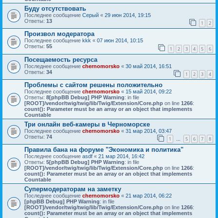
Буду отсутствовать
Последнее сообщение
Серый
«
29 июн 2014, 19:15
Ответы:
13
1
2
Произвол модератора
Последнее сообщение
kkk
«
07 июн 2014, 10:15
Ответы:
55
1
2
3
4
5
6
Посещаемость ресурса
Последнее сообщение
chernomorsko
«
30 май 2014, 16:51
Ответы:
34
1
2
3
4
Проблемы с сайтом решены положительно
Последнее сообщение
chernomorsko
«
15 май 2014, 09:22
Ответы:
8
[phpBB Debug] PHP Warning
: in file
[ROOT]/vendor/twig/twig/lib/Twig/Extension/Core.php
on line
1266
:
count(): Parameter must be an array or an object that implements
Countable
Три онлайн веб-камеры в Черноморске
Последнее сообщение
chernomorsko
«
31 мар 2014, 03:47
Ответы:
74
1
5
6
7
8
…
Правила бана на форуме "Экономика и политика"
Последнее сообщение
asdf
«
21 мар 2014, 16:42
Ответы:
5
[phpBB Debug] PHP Warning
: in file
[ROOT]/vendor/twig/twig/lib/Twig/Extension/Core.php
on line
1266
:
count(): Parameter must be an array or an object that implements
Countable
Супермодераторам на заметку
Последнее сообщение
chernomorsko
«
21 мар 2014, 06:22
[phpBB Debug] PHP Warning
: in file
[ROOT]/vendor/twig/twig/lib/Twig/Extension/Core.php
on line
1266
:
count(): Parameter must be an array or an object that implements