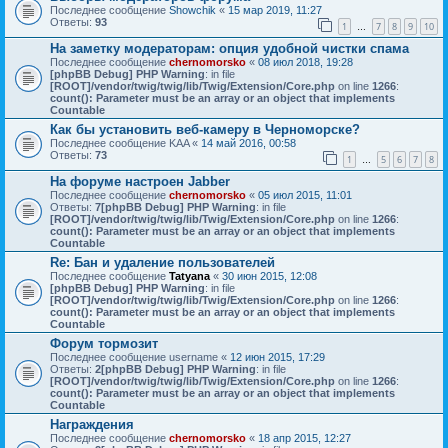
Последнее сообщение
Showchik
«
15 мар 2019, 11:27
Ответы:
93
1
7
8
9
10
…
На заметку модераторам: опция удобной чистки спама
Последнее сообщение
chernomorsko
«
08 июл 2018, 19:28
[phpBB Debug] PHP Warning
: in file
[ROOT]/vendor/twig/twig/lib/Twig/Extension/Core.php
on line
1266
:
count(): Parameter must be an array or an object that implements
Countable
Как бы установить веб-камеру в Черноморске?
Последнее сообщение
KAA
«
14 май 2016, 00:58
Ответы:
73
1
5
6
7
8
…
На форуме настроен Jabber
Последнее сообщение
chernomorsko
«
05 июл 2015, 11:01
Ответы:
7
[phpBB Debug] PHP Warning
: in file
[ROOT]/vendor/twig/twig/lib/Twig/Extension/Core.php
on line
1266
:
count(): Parameter must be an array or an object that implements
Countable
Re: Бан и удаление пользователей
Последнее сообщение
Tatyana
«
30 июн 2015, 12:08
[phpBB Debug] PHP Warning
: in file
[ROOT]/vendor/twig/twig/lib/Twig/Extension/Core.php
on line
1266
:
count(): Parameter must be an array or an object that implements
Countable
Форум тормозит
Последнее сообщение
username
«
12 июн 2015, 17:29
Ответы:
2
[phpBB Debug] PHP Warning
: in file
[ROOT]/vendor/twig/twig/lib/Twig/Extension/Core.php
on line
1266
:
count(): Parameter must be an array or an object that implements
Countable
Награждения
Последнее сообщение
chernomorsko
«
18 апр 2015, 12:27