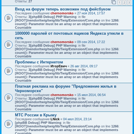
Ответы:
27
1
2
3
Вход на форум теперь возможен под фейсбуком
Последнее сообщение
chernomorsko
«
27 ноя 2014, 17:57
Ответы:
3
[phpBB Debug] PHP Warning
: in file
[ROOT]/vendor/twig/twig/lib/Twig/Extension/Core.php
on line
1266
:
count(): Parameter must be an array or an object that implements
Countable
1000000 паролей от почтовых ящиков Яндекса утекли в
сеть
Последнее сообщение
chernomorsko
«
09 сен 2014, 17:22
Ответы:
3
[phpBB Debug] PHP Warning
: in file
[ROOT]/vendor/twig/twig/lib/Twig/Extension/Core.php
on line
1266
:
count(): Parameter must be an array or an object that implements
Countable
Проблемы с Интернетом
Последнее сообщение
ИгорЕвич
«
26 авг 2014, 09:17
Ответы:
3
[phpBB Debug] PHP Warning
: in file
[ROOT]/vendor/twig/twig/lib/Twig/Extension/Core.php
on line
1266
:
count(): Parameter must be an array or an object that implements
Countable
Платная реклама на форуме "Предложение жилья в
Черноморске"
Последнее сообщение
chernomorsko
«
15 июл 2014, 06:54
Ответы:
3
[phpBB Debug] PHP Warning
: in file
[ROOT]/vendor/twig/twig/lib/Twig/Extension/Core.php
on line
1266
:
count(): Parameter must be an array or an object that implements
Countable
МТС России в Крыму
Последнее сообщение
LNick
«
04 июл 2014, 23:14
[phpBB Debug] PHP Warning
: in file
[ROOT]/vendor/twig/twig/lib/Twig/Extension/Core.php
on line
1266
:
count(): Parameter must be an array or an object that implements
Countable