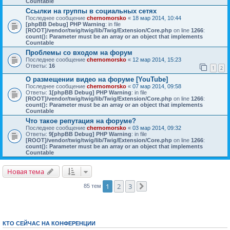
Countable
Ссылки на группы в социальных сетях
Последнее сообщение
chernomorsko
«
18 мар 2014, 10:44
[phpBB Debug] PHP Warning
: in file
[ROOT]/vendor/twig/twig/lib/Twig/Extension/Core.php
on line
1266
:
count(): Parameter must be an array or an object that implements
Countable
Проблемы со входом на форум
Последнее сообщение
chernomorsko
«
12 мар 2014, 15:23
Ответы:
16
1
2
О размещении видео на форуме [YouTube]
Последнее сообщение
chernomorsko
«
07 мар 2014, 09:58
Ответы:
1
[phpBB Debug] PHP Warning
: in file
[ROOT]/vendor/twig/twig/lib/Twig/Extension/Core.php
on line
1266
:
count(): Parameter must be an array or an object that implements
Countable
Что такое репутация на форуме?
Последнее сообщение
chernomorsko
«
03 мар 2014, 09:32
Ответы:
9
[phpBB Debug] PHP Warning
: in file
[ROOT]/vendor/twig/twig/lib/Twig/Extension/Core.php
on line
1266
:
count(): Parameter must be an array or an object that implements
Countable
Новая тема
1
2
3
85 тем
След.
КТО СЕЙЧАС НА КОНФЕРЕНЦИИ