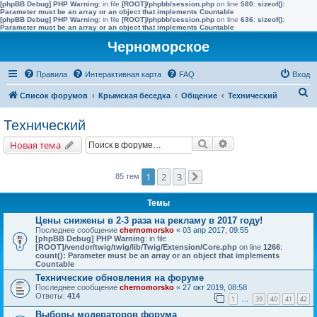
[phpBB Debug] PHP Warning
: in file
[ROOT]/phpbb/session.php
on line
580
:
sizeof():
Parameter must be an array or an object that implements Countable
[phpBB Debug] PHP Warning
: in file
[ROOT]/phpbb/session.php
on line
636
:
sizeof():
Parameter must be an array or an object that implements Countable
Черноморское
Правила
Интерактивная карта
FAQ
Вход
П
Список форумов
Крымская беседка
Общение
Технический
о
Технический
и
Поиск
Расширенный поис
Новая тема
с
к
1
2
3
85 тем
След.
Темы
Цены снижены в 2-3 раза на рекламу в 2017 году!
Последнее сообщение
chernomorsko
«
03 апр 2017, 09:55
[phpBB Debug] PHP Warning
: in file
[ROOT]/vendor/twig/twig/lib/Twig/Extension/Core.php
on line
1266
:
count(): Parameter must be an array or an object that implements
Countable
Технические обновления на форуме
Последнее сообщение
chernomorsko
«
27 окт 2019, 08:58
Ответы:
414
1
39
40
41
42
…
Выборы модераторов форума