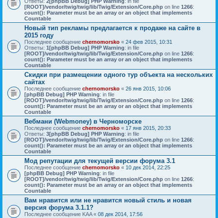
Ответы:
2
[phpBB Debug] PHP Warning
: in file
[ROOT]/vendor/twig/twig/lib/Twig/Extension/Core.php
on line
1266
:
count(): Parameter must be an array or an object that implements
Countable
Новый тип рекламы предлагается к продаже на сайте в
2015 году
Последнее сообщение
chernomorsko
«
24 фев 2015, 10:31
Ответы:
1
[phpBB Debug] PHP Warning
: in file
[ROOT]/vendor/twig/twig/lib/Twig/Extension/Core.php
on line
1266
:
count(): Parameter must be an array or an object that implements
Countable
Скидки при размещении одного тур объекта на нескольких
сайтах
Последнее сообщение
chernomorsko
«
26 янв 2015, 10:06
[phpBB Debug] PHP Warning
: in file
[ROOT]/vendor/twig/twig/lib/Twig/Extension/Core.php
on line
1266
:
count(): Parameter must be an array or an object that implements
Countable
Вебмани (Webmoney) в Черноморске
Последнее сообщение
chernomorsko
«
17 янв 2015, 20:33
Ответы:
3
[phpBB Debug] PHP Warning
: in file
[ROOT]/vendor/twig/twig/lib/Twig/Extension/Core.php
on line
1266
:
count(): Parameter must be an array or an object that implements
Countable
Мод репутации для текущей версии форума 3.1
Последнее сообщение
chernomorsko
«
10 дек 2014, 22:25
[phpBB Debug] PHP Warning
: in file
[ROOT]/vendor/twig/twig/lib/Twig/Extension/Core.php
on line
1266
:
count(): Parameter must be an array or an object that implements
Countable
Вам нравится или не нравится новый стиль и новая
версия форума 3.1.1?
Последнее сообщение
KAA
«
08 дек 2014, 17:56