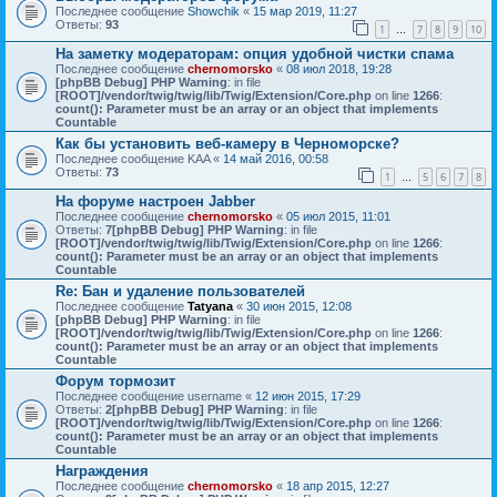
Последнее сообщение
Showchik
«
15 мар 2019, 11:27
Ответы:
93
1
7
8
9
10
…
На заметку модераторам: опция удобной чистки спама
Последнее сообщение
chernomorsko
«
08 июл 2018, 19:28
[phpBB Debug] PHP Warning
: in file
[ROOT]/vendor/twig/twig/lib/Twig/Extension/Core.php
on line
1266
:
count(): Parameter must be an array or an object that implements
Countable
Как бы установить веб-камеру в Черноморске?
Последнее сообщение
KAA
«
14 май 2016, 00:58
Ответы:
73
1
5
6
7
8
…
На форуме настроен Jabber
Последнее сообщение
chernomorsko
«
05 июл 2015, 11:01
Ответы:
7
[phpBB Debug] PHP Warning
: in file
[ROOT]/vendor/twig/twig/lib/Twig/Extension/Core.php
on line
1266
:
count(): Parameter must be an array or an object that implements
Countable
Re: Бан и удаление пользователей
Последнее сообщение
Tatyana
«
30 июн 2015, 12:08
[phpBB Debug] PHP Warning
: in file
[ROOT]/vendor/twig/twig/lib/Twig/Extension/Core.php
on line
1266
:
count(): Parameter must be an array or an object that implements
Countable
Форум тормозит
Последнее сообщение
username
«
12 июн 2015, 17:29
Ответы:
2
[phpBB Debug] PHP Warning
: in file
[ROOT]/vendor/twig/twig/lib/Twig/Extension/Core.php
on line
1266
:
count(): Parameter must be an array or an object that implements
Countable
Награждения
Последнее сообщение
chernomorsko
«
18 апр 2015, 12:27