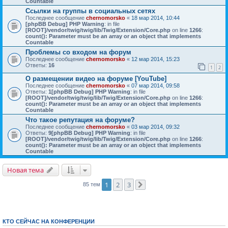
Countable
Ссылки на группы в социальных сетях
Последнее сообщение
chernomorsko
«
18 мар 2014, 10:44
[phpBB Debug] PHP Warning
: in file
[ROOT]/vendor/twig/twig/lib/Twig/Extension/Core.php
on line
1266
:
count(): Parameter must be an array or an object that implements
Countable
Проблемы со входом на форум
Последнее сообщение
chernomorsko
«
12 мар 2014, 15:23
Ответы:
16
1
2
О размещении видео на форуме [YouTube]
Последнее сообщение
chernomorsko
«
07 мар 2014, 09:58
Ответы:
1
[phpBB Debug] PHP Warning
: in file
[ROOT]/vendor/twig/twig/lib/Twig/Extension/Core.php
on line
1266
:
count(): Parameter must be an array or an object that implements
Countable
Что такое репутация на форуме?
Последнее сообщение
chernomorsko
«
03 мар 2014, 09:32
Ответы:
9
[phpBB Debug] PHP Warning
: in file
[ROOT]/vendor/twig/twig/lib/Twig/Extension/Core.php
on line
1266
:
count(): Parameter must be an array or an object that implements
Countable
Новая тема
1
2
3
85 тем
След.
КТО СЕЙЧАС НА КОНФЕРЕНЦИИ