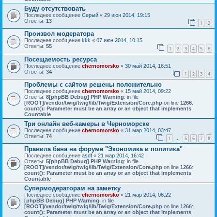
Буду отсутствовать
Последнее сообщение
Серый
«
29 июн 2014, 19:15
Ответы:
13
1
2
Произвол модератора
Последнее сообщение
kkk
«
07 июн 2014, 10:15
Ответы:
55
1
2
3
4
5
6
Посещаемость ресурса
Последнее сообщение
chernomorsko
«
30 май 2014, 16:51
Ответы:
34
1
2
3
4
Проблемы с сайтом решены положительно
Последнее сообщение
chernomorsko
«
15 май 2014, 09:22
Ответы:
8
[phpBB Debug] PHP Warning
: in file
[ROOT]/vendor/twig/twig/lib/Twig/Extension/Core.php
on line
1266
:
count(): Parameter must be an array or an object that implements
Countable
Три онлайн веб-камеры в Черноморске
Последнее сообщение
chernomorsko
«
31 мар 2014, 03:47
Ответы:
74
1
5
6
7
8
…
Правила бана на форуме "Экономика и политика"
Последнее сообщение
asdf
«
21 мар 2014, 16:42
Ответы:
5
[phpBB Debug] PHP Warning
: in file
[ROOT]/vendor/twig/twig/lib/Twig/Extension/Core.php
on line
1266
:
count(): Parameter must be an array or an object that implements
Countable
Супермодераторам на заметку
Последнее сообщение
chernomorsko
«
21 мар 2014, 06:22
[phpBB Debug] PHP Warning
: in file
[ROOT]/vendor/twig/twig/lib/Twig/Extension/Core.php
on line
1266
:
count(): Parameter must be an array or an object that implements