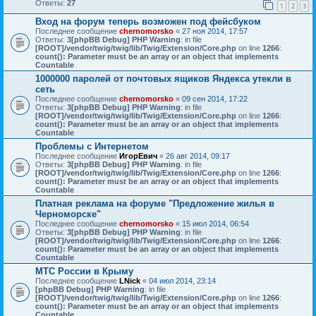
Ответы:
27
1
2
3
Вход на форум теперь возможен под фейсбуком
Последнее сообщение
chernomorsko
«
27 ноя 2014, 17:57
Ответы:
3
[phpBB Debug] PHP Warning
: in file
[ROOT]/vendor/twig/twig/lib/Twig/Extension/Core.php
on line
1266
:
count(): Parameter must be an array or an object that implements
Countable
1000000 паролей от почтовых ящиков Яндекса утекли в
сеть
Последнее сообщение
chernomorsko
«
09 сен 2014, 17:22
Ответы:
3
[phpBB Debug] PHP Warning
: in file
[ROOT]/vendor/twig/twig/lib/Twig/Extension/Core.php
on line
1266
:
count(): Parameter must be an array or an object that implements
Countable
Проблемы с Интернетом
Последнее сообщение
ИгорЕвич
«
26 авг 2014, 09:17
Ответы:
3
[phpBB Debug] PHP Warning
: in file
[ROOT]/vendor/twig/twig/lib/Twig/Extension/Core.php
on line
1266
:
count(): Parameter must be an array or an object that implements
Countable
Платная реклама на форуме "Предложение жилья в
Черноморске"
Последнее сообщение
chernomorsko
«
15 июл 2014, 06:54
Ответы:
3
[phpBB Debug] PHP Warning
: in file
[ROOT]/vendor/twig/twig/lib/Twig/Extension/Core.php
on line
1266
:
count(): Parameter must be an array or an object that implements
Countable
МТС России в Крыму
Последнее сообщение
LNick
«
04 июл 2014, 23:14
[phpBB Debug] PHP Warning
: in file
[ROOT]/vendor/twig/twig/lib/Twig/Extension/Core.php
on line
1266
:
count(): Parameter must be an array or an object that implements
Countable