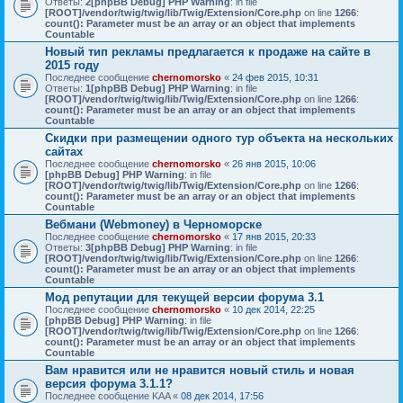
Ответы:
2
[phpBB Debug] PHP Warning
: in file
[ROOT]/vendor/twig/twig/lib/Twig/Extension/Core.php
on line
1266
:
count(): Parameter must be an array or an object that implements
Countable
Новый тип рекламы предлагается к продаже на сайте в
2015 году
Последнее сообщение
chernomorsko
«
24 фев 2015, 10:31
Ответы:
1
[phpBB Debug] PHP Warning
: in file
[ROOT]/vendor/twig/twig/lib/Twig/Extension/Core.php
on line
1266
:
count(): Parameter must be an array or an object that implements
Countable
Скидки при размещении одного тур объекта на нескольких
сайтах
Последнее сообщение
chernomorsko
«
26 янв 2015, 10:06
[phpBB Debug] PHP Warning
: in file
[ROOT]/vendor/twig/twig/lib/Twig/Extension/Core.php
on line
1266
:
count(): Parameter must be an array or an object that implements
Countable
Вебмани (Webmoney) в Черноморске
Последнее сообщение
chernomorsko
«
17 янв 2015, 20:33
Ответы:
3
[phpBB Debug] PHP Warning
: in file
[ROOT]/vendor/twig/twig/lib/Twig/Extension/Core.php
on line
1266
:
count(): Parameter must be an array or an object that implements
Countable
Мод репутации для текущей версии форума 3.1
Последнее сообщение
chernomorsko
«
10 дек 2014, 22:25
[phpBB Debug] PHP Warning
: in file
[ROOT]/vendor/twig/twig/lib/Twig/Extension/Core.php
on line
1266
:
count(): Parameter must be an array or an object that implements
Countable
Вам нравится или не нравится новый стиль и новая
версия форума 3.1.1?
Последнее сообщение
KAA
«
08 дек 2014, 17:56