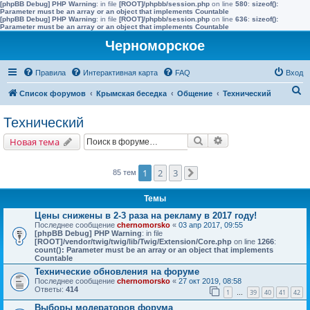
[phpBB Debug] PHP Warning
: in file
[ROOT]/phpbb/session.php
on line
580
:
sizeof():
Parameter must be an array or an object that implements Countable
[phpBB Debug] PHP Warning
: in file
[ROOT]/phpbb/session.php
on line
636
:
sizeof():
Parameter must be an array or an object that implements Countable
Черноморское
Правила
Интерактивная карта
FAQ
Вход
П
Список форумов
Крымская беседка
Общение
Технический
о
Технический
и
Поиск
Расширенный поис
Новая тема
с
к
1
2
3
85 тем
След.
Темы
Цены снижены в 2-3 раза на рекламу в 2017 году!
Последнее сообщение
chernomorsko
«
03 апр 2017, 09:55
[phpBB Debug] PHP Warning
: in file
[ROOT]/vendor/twig/twig/lib/Twig/Extension/Core.php
on line
1266
:
count(): Parameter must be an array or an object that implements
Countable
Технические обновления на форуме
Последнее сообщение
chernomorsko
«
27 окт 2019, 08:58
Ответы:
414
1
39
40
41
42
…
Выборы модераторов форума