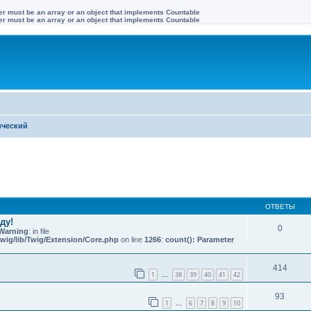
ter must be an array or an object that implements Countable
ter must be an array or an object that implements Countable
ический
иренный поиск
ОТВЕТЫ
ду!
0
Warning
: in file
wig/lib/Twig/Extension/Core.php
on line
1266
:
count(): Parameter
414
1
38
39
40
41
42
…
93
1
6
7
8
9
10
…