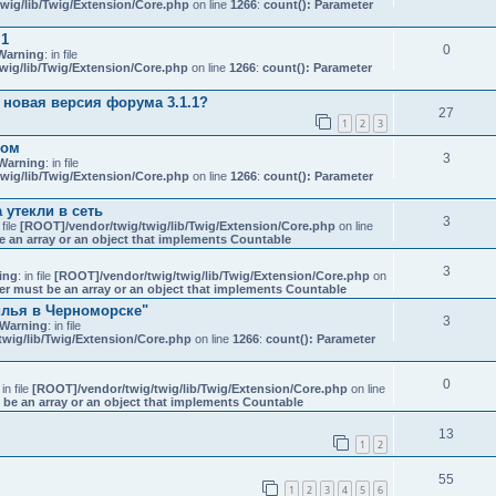
wig/lib/Twig/Extension/Core.php
on line
1266
:
count(): Parameter
.1
0
Warning
: in file
wig/lib/Twig/Extension/Core.php
on line
1266
:
count(): Parameter
 новая версия форума 3.1.1?
27
1
2
3
ком
3
Warning
: in file
wig/lib/Twig/Extension/Core.php
on line
1266
:
count(): Parameter
 утекли в сеть
3
 file
[ROOT]/vendor/twig/twig/lib/Twig/Extension/Core.php
on line
e an array or an object that implements Countable
3
ing
: in file
[ROOT]/vendor/twig/twig/lib/Twig/Extension/Core.php
on
er must be an array or an object that implements Countable
илья в Черноморске"
3
Warning
: in file
wig/lib/Twig/Extension/Core.php
on line
1266
:
count(): Parameter
0
 in file
[ROOT]/vendor/twig/twig/lib/Twig/Extension/Core.php
on line
 be an array or an object that implements Countable
13
1
2
55
1
2
3
4
5
6