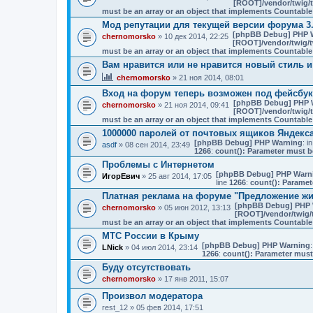
[ROOT]/vendor/twig/t
must be an array or an object that implements Countable
Мод репутации для текущей версии форума 3
[phpBB Debug] PHP 
chernomorsko
» 10 дек 2014, 22:25
[ROOT]/vendor/twig/t
must be an array or an object that implements Countable
Вам нравится или не нравится новый стиль и
chernomorsko
» 21 ноя 2014, 08:01
Вход на форум теперь возможен под фейсбу
[phpBB Debug] PHP 
chernomorsko
» 21 ноя 2014, 09:41
[ROOT]/vendor/twig/t
must be an array or an object that implements Countable
1000000 паролей от почтовых ящиков Яндекса
[phpBB Debug] PHP Warning
: in
asdf
» 08 сен 2014, 23:49
1266
:
count(): Parameter must b
Проблемы с Интернетом
[phpBB Debug] PHP Warn
ИгорЕвич
» 25 авг 2014, 17:05
line
1266
:
count(): Paramet
Платная реклама на форуме "Предложение ж
[phpBB Debug] PHP 
chernomorsko
» 05 июн 2012, 13:13
[ROOT]/vendor/twig/t
must be an array or an object that implements Countable
МТС России в Крыму
[phpBB Debug] PHP Warning
:
LNick
» 04 июл 2014, 23:14
1266
:
count(): Parameter must
Буду отсутствовать
chernomorsko
» 17 янв 2011, 15:07
Произвол модератора
rest_12
» 05 фев 2014, 17:51