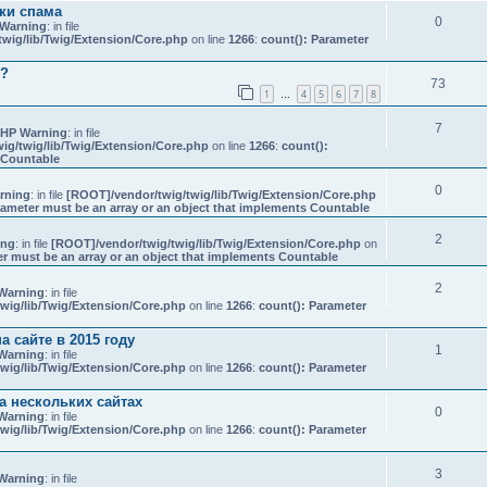
ки спама
0
Warning
: in file
wig/lib/Twig/Extension/Core.php
on line
1266
:
count(): Parameter
е?
73
1
4
5
6
7
8
…
7
HP Warning
: in file
ig/twig/lib/Twig/Extension/Core.php
on line
1266
:
count():
s Countable
0
rning
: in file
[ROOT]/vendor/twig/twig/lib/Twig/Extension/Core.php
rameter must be an array or an object that implements Countable
2
ing
: in file
[ROOT]/vendor/twig/twig/lib/Twig/Extension/Core.php
on
er must be an array or an object that implements Countable
2
Warning
: in file
wig/lib/Twig/Extension/Core.php
on line
1266
:
count(): Parameter
 сайте в 2015 году
1
Warning
: in file
wig/lib/Twig/Extension/Core.php
on line
1266
:
count(): Parameter
а нескольких сайтах
0
Warning
: in file
wig/lib/Twig/Extension/Core.php
on line
1266
:
count(): Parameter
3
Warning
: in file