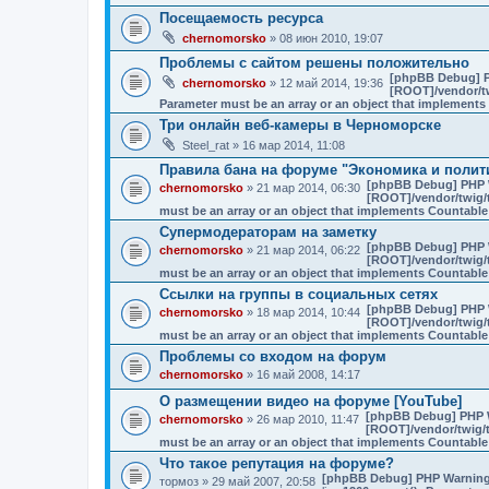
Посещаемость ресурса
chernomorsko
» 08 июн 2010, 19:07
Проблемы с сайтом решены положительно
[phpBB Debug] 
chernomorsko
» 12 май 2014, 19:36
[ROOT]/vendor/tw
Parameter must be an array or an object that implement
Три онлайн веб-камеры в Черноморске
Steel_rat
» 16 мар 2014, 11:08
Правила бана на форуме "Экономика и полит
[phpBB Debug] PHP 
chernomorsko
» 21 мар 2014, 06:30
[ROOT]/vendor/twig/t
must be an array or an object that implements Countable
Супермодераторам на заметку
[phpBB Debug] PHP 
chernomorsko
» 21 мар 2014, 06:22
[ROOT]/vendor/twig/t
must be an array or an object that implements Countable
Ссылки на группы в социальных сетях
[phpBB Debug] PHP 
chernomorsko
» 18 мар 2014, 10:44
[ROOT]/vendor/twig/t
must be an array or an object that implements Countable
Проблемы со входом на форум
chernomorsko
» 16 май 2008, 14:17
О размещении видео на форуме [YouTube]
[phpBB Debug] PHP 
chernomorsko
» 26 мар 2010, 11:47
[ROOT]/vendor/twig/t
must be an array or an object that implements Countable
Что такое репутация на форуме?
[phpBB Debug] PHP Warnin
тормоз
» 29 май 2007, 20:58