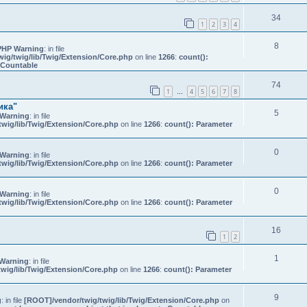
34
1
2
3
4
8
PHP Warning
: in file
ig/twig/lib/Twig/Extension/Core.php
on line
1266
:
count():
s Countable
74
1
4
5
6
7
8
…
ика"
5
Warning
: in file
wig/lib/Twig/Extension/Core.php
on line
1266
:
count(): Parameter
0
Warning
: in file
wig/lib/Twig/Extension/Core.php
on line
1266
:
count(): Parameter
0
Warning
: in file
wig/lib/Twig/Extension/Core.php
on line
1266
:
count(): Parameter
16
1
2
1
Warning
: in file
wig/lib/Twig/Extension/Core.php
on line
1266
:
count(): Parameter
9
g
: in file
[ROOT]/vendor/twig/twig/lib/Twig/Extension/Core.php
on