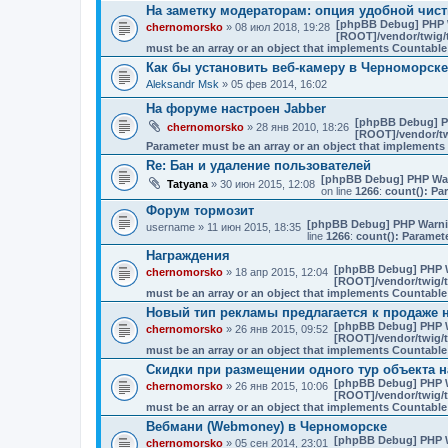
На заметку модераторам: опция удобной чист
[phpBB Debug] PHP 
chernomorsko
» 08 июл 2018, 19:28
[ROOT]/vendor/twig/t
must be an array or an object that implements Countable
Как бы установить веб-камеру в Черноморск
Aleksandr Msk
» 05 фев 2014, 16:02
На форуме настроен Jabber
[phpBB Debug] P
chernomorsko
» 28 янв 2010, 18:26
[ROOT]/vendor/tw
Parameter must be an array or an object that implement
Re: Бан и удаление пользователей
[phpBB Debug] PHP Wa
Tatyana
» 30 июн 2015, 12:08
on line
1266
:
count(): Pa
Форум тормозит
[phpBB Debug] PHP Warn
username
» 11 июн 2015, 18:35
line
1266
:
count(): Paramet
Награждения
[phpBB Debug] PHP 
chernomorsko
» 18 апр 2015, 12:04
[ROOT]/vendor/twig/t
must be an array or an object that implements Countable
Новый тип рекламы предлагается к продаже на
[phpBB Debug] PHP 
chernomorsko
» 26 янв 2015, 09:52
[ROOT]/vendor/twig/t
must be an array or an object that implements Countable
Скидки при размещении одного тур объекта н
[phpBB Debug] PHP 
chernomorsko
» 26 янв 2015, 10:06
[ROOT]/vendor/twig/t
must be an array or an object that implements Countable
Вебмани (Webmoney) в Черноморске
[phpBB Debug] PHP 
chernomorsko
» 05 сен 2014, 23:01