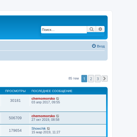
Поиск
Расширенный по
Вход
1
2
3
85 тем
След.
ПРОСМОТРЫ
ПОСЛЕДНЕЕ СООБЩЕНИЕ
chernomorsko
30181
03 апр 2017, 09:55
chernomorsko
506709
27 окт 2019, 08:58
Showchik
179654
15 мар 2019, 11:27