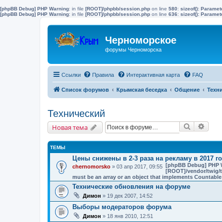
[phpBB Debug] PHP Warning
: in file
[ROOT]/phpbb/session.php
on line
580
:
sizeof(): Parame
[phpBB Debug] PHP Warning
: in file
[ROOT]/phpbb/session.php
on line
636
:
sizeof(): Parame
Черноморское
форумы Черноморска
Ссылки
Правила
Интерактивная карта
FAQ
Список форумов
Крымская беседка
Общение
Техн
Технический
Поиск
Расш
Новая тема
ТЕМЫ
Цены снижены в 2-3 раза на рекламу в 2017 го
[phpBB Debug] PHP 
chernomorsko
» 03 апр 2017, 09:55
[ROOT]/vendor/twig/t
must be an array or an object that implements Countable
Технические обновления на форуме
Димон
» 19 дек 2007, 14:52
Выборы модераторов форума
Димон
» 18 янв 2010, 12:51