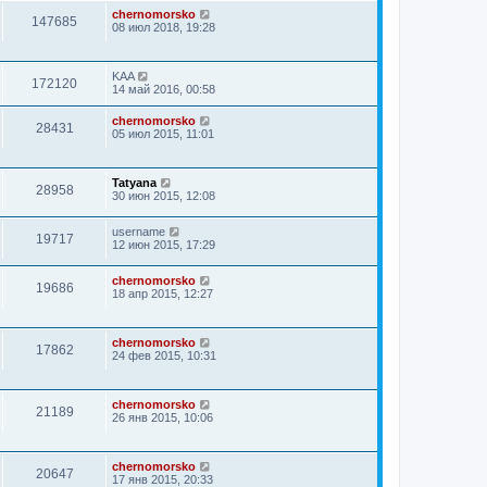
chernomorsko
147685
08 июл 2018, 19:28
KAA
172120
14 май 2016, 00:58
chernomorsko
28431
05 июл 2015, 11:01
Tatyana
28958
30 июн 2015, 12:08
username
19717
12 июн 2015, 17:29
chernomorsko
19686
18 апр 2015, 12:27
chernomorsko
17862
24 фев 2015, 10:31
chernomorsko
21189
26 янв 2015, 10:06
chernomorsko
20647
17 янв 2015, 20:33