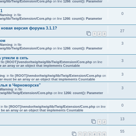
wig/lib/Twig/Extension/Core.php
on line
1266
:
count(): Parameter
.1
0
Warning
: in file
wig/lib/Twig/Extension/Core.php
on line
1266
:
count(): Parameter
 новая версия форума 3.1.1?
27
1
2
3
ком
3
Warning
: in file
wig/lib/Twig/Extension/Core.php
on line
1266
:
count(): Parameter
 утекли в сеть
3
 file
[ROOT]/vendor/twig/twig/lib/Twig/Extension/Core.php
on line
e an array or an object that implements Countable
3
ing
: in file
[ROOT]/vendor/twig/twig/lib/Twig/Extension/Core.php
on
er must be an array or an object that implements Countable
илья в Черноморске"
3
Warning
: in file
wig/lib/Twig/Extension/Core.php
on line
1266
:
count(): Parameter
0
 in file
[ROOT]/vendor/twig/twig/lib/Twig/Extension/Core.php
on line
 be an array or an object that implements Countable
13
1
2
55
1
2
3
4
5
6