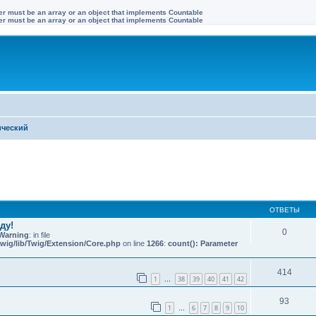
ter must be an array or an object that implements Countable
ter must be an array or an object that implements Countable
ический
иренный поиск
ОТВЕТЫ
ду!
0
Warning
: in file
wig/lib/Twig/Extension/Core.php
on line
1266
:
count(): Parameter
414
1
38
39
40
41
42
…
93
1
6
7
8
9
10
…