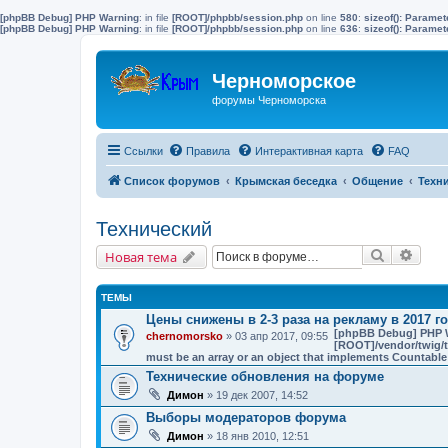
[phpBB Debug] PHP Warning
: in file
[ROOT]/phpbb/session.php
on line
580
:
sizeof(): Parame
[phpBB Debug] PHP Warning
: in file
[ROOT]/phpbb/session.php
on line
636
:
sizeof(): Parame
Черноморское
форумы Черноморска
Ссылки
Правила
Интерактивная карта
FAQ
Список форумов
Крымская беседка
Общение
Техн
Технический
Поиск
Расш
Новая тема
ТЕМЫ
Цены снижены в 2-3 раза на рекламу в 2017 го
[phpBB Debug] PHP 
chernomorsko
» 03 апр 2017, 09:55
[ROOT]/vendor/twig/t
must be an array or an object that implements Countable
Технические обновления на форуме
Димон
» 19 дек 2007, 14:52
Выборы модераторов форума
Димон
» 18 янв 2010, 12:51