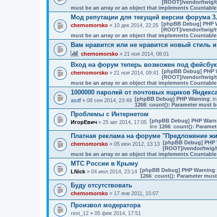
[ROOT]/vendor/twig/t
must be an array or an object that implements Countable
Мод репутации для текущей версии форума 3
[phpBB Debug] PHP 
chernomorsko
» 10 дек 2014, 22:25
[ROOT]/vendor/twig/t
must be an array or an object that implements Countable
Вам нравится или не нравится новый стиль и
chernomorsko
» 21 ноя 2014, 08:01
Вход на форум теперь возможен под фейсбу
[phpBB Debug] PHP 
chernomorsko
» 21 ноя 2014, 09:41
[ROOT]/vendor/twig/t
must be an array or an object that implements Countable
1000000 паролей от почтовых ящиков Яндекса
[phpBB Debug] PHP Warning
: in
asdf
» 08 сен 2014, 23:49
1266
:
count(): Parameter must b
Проблемы с Интернетом
[phpBB Debug] PHP Warn
ИгорЕвич
» 25 авг 2014, 17:05
line
1266
:
count(): Paramet
Платная реклама на форуме "Предложение ж
[phpBB Debug] PHP 
chernomorsko
» 05 июн 2012, 13:13
[ROOT]/vendor/twig/t
must be an array or an object that implements Countable
МТС России в Крыму
[phpBB Debug] PHP Warning
:
LNick
» 04 июл 2014, 23:14
1266
:
count(): Parameter must
Буду отсутствовать
chernomorsko
» 17 янв 2011, 15:07
Произвол модератора
rest_12
» 05 фев 2014, 17:51