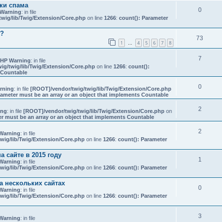
ки спама
0
Warning
: in file
wig/lib/Twig/Extension/Core.php
on line
1266
:
count(): Parameter
е?
73
1
4
5
6
7
8
…
7
HP Warning
: in file
ig/twig/lib/Twig/Extension/Core.php
on line
1266
:
count():
s Countable
0
rning
: in file
[ROOT]/vendor/twig/twig/lib/Twig/Extension/Core.php
rameter must be an array or an object that implements Countable
2
ing
: in file
[ROOT]/vendor/twig/twig/lib/Twig/Extension/Core.php
on
er must be an array or an object that implements Countable
2
Warning
: in file
wig/lib/Twig/Extension/Core.php
on line
1266
:
count(): Parameter
 сайте в 2015 году
1
Warning
: in file
wig/lib/Twig/Extension/Core.php
on line
1266
:
count(): Parameter
а нескольких сайтах
0
Warning
: in file
wig/lib/Twig/Extension/Core.php
on line
1266
:
count(): Parameter
3
Warning
: in file