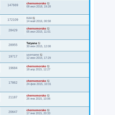
chernomorsko
147669
08 июл 2018, 19:28
KAA
172109
14 май 2016, 00:58
chernomorsko
28429
05 июл 2015, 11:01
Tatyana
28955
30 июн 2015, 12:08
username
19717
12 июн 2015, 17:29
chernomorsko
19684
18 апр 2015, 12:27
chernomorsko
17862
24 фев 2015, 10:31
chernomorsko
21187
26 янв 2015, 10:06
chernomorsko
20647
17 янв 2015, 20:33