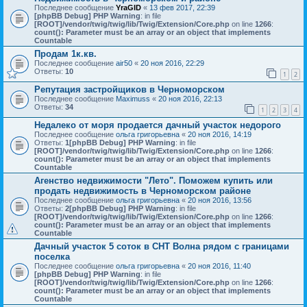
Последнее сообщение
YraGID
«
13 фев 2017, 22:39
[phpBB Debug] PHP Warning
: in file
[ROOT]/vendor/twig/twig/lib/Twig/Extension/Core.php
on line
1266
:
count(): Parameter must be an array or an object that implements
Countable
Продам 1к.кв.
Последнее сообщение
air50
«
20 ноя 2016, 22:29
Ответы:
10
1
2
Репутация застройщиков в Черноморском
Последнее сообщение
Maximuss
«
20 ноя 2016, 22:13
Ответы:
34
1
2
3
4
Недалеко от моря продается дачный участок недорого
Последнее сообщение
ольга григорьевна
«
20 ноя 2016, 14:19
Ответы:
1
[phpBB Debug] PHP Warning
: in file
[ROOT]/vendor/twig/twig/lib/Twig/Extension/Core.php
on line
1266
:
count(): Parameter must be an array or an object that implements
Countable
Агенство недвижимости "Лето". Поможем купить или
продать недвижимость в Черноморском районе
Последнее сообщение
ольга григорьевна
«
20 ноя 2016, 13:56
Ответы:
2
[phpBB Debug] PHP Warning
: in file
[ROOT]/vendor/twig/twig/lib/Twig/Extension/Core.php
on line
1266
:
count(): Parameter must be an array or an object that implements
Countable
Дачный участок 5 соток в СНТ Волна рядом с границами
поселка
Последнее сообщение
ольга григорьевна
«
20 ноя 2016, 11:40
[phpBB Debug] PHP Warning
: in file
[ROOT]/vendor/twig/twig/lib/Twig/Extension/Core.php
on line
1266
:
count(): Parameter must be an array or an object that implements
Countable