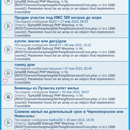
[phpBB Debug] PHP Warning
: in file
[ROOT]/vendor/twig/twig/lib/Twig/Extension/Core.php
on line
1266
:
count(): Parameter must be an array or an object that implements
Countable
Продам участок под ИЖС 500 метров до моря
Последнее сообщение
BuZZ
«
17 мар 2015, 06:53
Ответы:
5
[phpBB Debug] PHP Warning
: in file
[ROOT]/vendor/twig/twig/lib/Twig/Extension/Core.php
on line
1266
:
count(): Parameter must be an array or an object that implements
Countable
куплю землю или дачу\дом
Последнее сообщение
AnnaCH
«
09 янв 2015, 10:21
Ответы:
8
[phpBB Debug] PHP Warning
: in file
[ROOT]/vendor/twig/twig/lib/Twig/Extension/Core.php
on line
1266
:
count(): Parameter must be an array or an object that implements
Countable
сниму дом
Последнее сообщение
kasyuxa
«
07 янв 2015, 20:49
[phpBB Debug] PHP Warning
: in file
[ROOT]/vendor/twig/twig/lib/Twig/Extension/Core.php
on line
1266
:
count(): Parameter must be an array or an object that implements
Countable
Беженцы из Луганска купят жилье
Последнее сообщение
Майяя
«
03 янв 2015, 18:07
Ответы:
7
[phpBB Debug] PHP Warning
: in file
[ROOT]/vendor/twig/twig/lib/Twig/Extension/Core.php
on line
1266
:
count(): Parameter must be an array or an object that implements
Countable
Снимем жильё на длительный срок в Черноморском или
Новосельс
Последнее сообщение
badho332
«
20 июл 2014, 18:30
Ответы:
1
[phpBB Debug] PHP Warning
: in file
[ROOT]/vendor/twig/twig/lib/Twig/Extension/Core.php
on line
1266
: