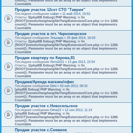
count(): Parameter must be an array or an object that implements
Countable
Продам участок 12сот СТО "Таврия"
Последнее сообщение
sultan
«
11 май 2014, 19:52
Ответы:
5
[phpBB Debug] PHP Warning
: in file
[ROOT]/vendor/twig/twig/lib/Twig/Extension/Core.php
on line
1266
:
count(): Parameter must be an array or an object that implements
Countable
Продам участок в пгт. Черноморское
Последнее сообщение
Эльнара
«
25 фев 2014, 16:03
Ответы:
2
[phpBB Debug] PHP Warning
: in file
[ROOT]/vendor/twig/twig/lib/Twig/Extension/Core.php
on line
1266
:
count(): Parameter must be an array or an object that implements
Countable
Продам квартиру по Кирова,81
Последнее сообщение
Лето2011
«
13 дек 2013, 22:54
Ответы:
1
[phpBB Debug] PHP Warning
: in file
[ROOT]/vendor/twig/twig/lib/Twig/Extension/Core.php
on line
1266
:
count(): Parameter must be an array or an object that implements
Countable
Продажа/Аренда магазин/офис
Последнее сообщение
Dimi
«
03 ноя 2013, 08:32
[phpBB Debug] PHP Warning
: in file
[ROOT]/vendor/twig/twig/lib/Twig/Extension/Core.php
on line
1266
:
count(): Parameter must be an array or an object that implements
Countable
Продам участок с.Новосельское
Последнее сообщение
Dima22
«
12 сен 2013, 11:14
[phpBB Debug] PHP Warning
: in file
[ROOT]/vendor/twig/twig/lib/Twig/Extension/Core.php
on line
1266
:
count(): Parameter must be an array or an object that implements
Countable
Продам участок с.Снежное