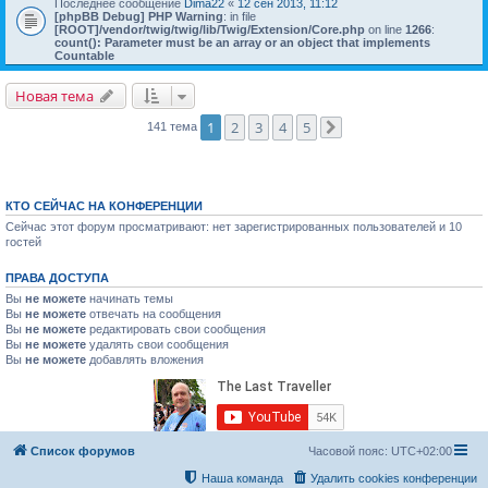
Последнее сообщение
Dima22
«
12 сен 2013, 11:12
[phpBB Debug] PHP Warning
: in file
[ROOT]/vendor/twig/twig/lib/Twig/Extension/Core.php
on line
1266
:
count(): Parameter must be an array or an object that implements
Countable
Новая тема
1
2
3
4
5
141 тема
След.
КТО СЕЙЧАС НА КОНФЕРЕНЦИИ
Сейчас этот форум просматривают: нет зарегистрированных пользователей и 10
гостей
ПРАВА ДОСТУПА
Вы
не можете
начинать темы
Вы
не можете
отвечать на сообщения
Вы
не можете
редактировать свои сообщения
Вы
не можете
удалять свои сообщения
Вы
не можете
добавлять вложения
Список форумов
Часовой пояс:
UTC+02:00
Наша команда
Удалить cookies конференции