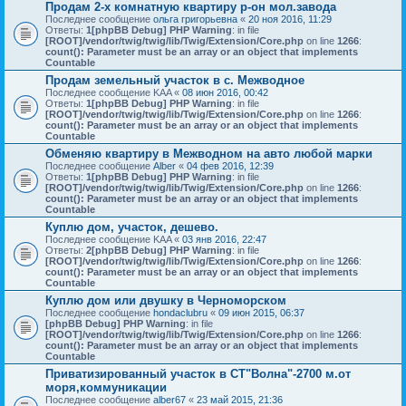
Продам 2-х комнатную квартиру р-он мол.завода
Последнее сообщение
ольга григорьевна
«
20 ноя 2016, 11:29
Ответы:
1
[phpBB Debug] PHP Warning
: in file
[ROOT]/vendor/twig/twig/lib/Twig/Extension/Core.php
on line
1266
:
count(): Parameter must be an array or an object that implements
Countable
Продам земельный участок в с. Межводное
Последнее сообщение
KAA
«
08 июн 2016, 00:42
Ответы:
1
[phpBB Debug] PHP Warning
: in file
[ROOT]/vendor/twig/twig/lib/Twig/Extension/Core.php
on line
1266
:
count(): Parameter must be an array or an object that implements
Countable
Обменяю квартиру в Межводном на авто любой марки
Последнее сообщение
Alber
«
04 фев 2016, 12:39
Ответы:
1
[phpBB Debug] PHP Warning
: in file
[ROOT]/vendor/twig/twig/lib/Twig/Extension/Core.php
on line
1266
:
count(): Parameter must be an array or an object that implements
Countable
Куплю дом, участок, дешево.
Последнее сообщение
KAA
«
03 янв 2016, 22:47
Ответы:
2
[phpBB Debug] PHP Warning
: in file
[ROOT]/vendor/twig/twig/lib/Twig/Extension/Core.php
on line
1266
:
count(): Parameter must be an array or an object that implements
Countable
Куплю дом или двушку в Черноморском
Последнее сообщение
hondaclubru
«
09 июн 2015, 06:37
[phpBB Debug] PHP Warning
: in file
[ROOT]/vendor/twig/twig/lib/Twig/Extension/Core.php
on line
1266
:
count(): Parameter must be an array or an object that implements
Countable
Приватизированный участок в СТ"Волна"-2700 м.от
моря,коммуникации
Последнее сообщение
alber67
«
23 май 2015, 21:36