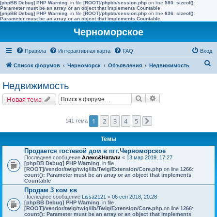
[phpBB Debug] PHP Warning
: in file
[ROOT]/phpbb/session.php
on line
580
:
sizeof():
Parameter must be an array or an object that implements Countable
[phpBB Debug] PHP Warning
: in file
[ROOT]/phpbb/session.php
on line
636
:
sizeof():
Parameter must be an array or an object that implements Countable
Черноморское
Правила
Интерактивная карта
FAQ
Вход
П
Список форумов
Черноморск
Объявления
Недвижимость
о
Недвижимость
и
Поиск
Расширенный поис
Новая тема
с
к
1
2
3
4
5
141 тема
След.
Темы
Продается гостевой дом в пгт.Черноморское
Последнее сообщение
Алекс&Натали
«
13 мар 2019, 17:27
[phpBB Debug] PHP Warning
: in file
[ROOT]/vendor/twig/twig/lib/Twig/Extension/Core.php
on line
1266
:
count(): Parameter must be an array or an object that implements
Countable
Продам 3 ком кв
Последнее сообщение
Lissa2121
«
06 сен 2018, 20:28
[phpBB Debug] PHP Warning
: in file
[ROOT]/vendor/twig/twig/lib/Twig/Extension/Core.php
on line
1266
:
count(): Parameter must be an array or an object that implements