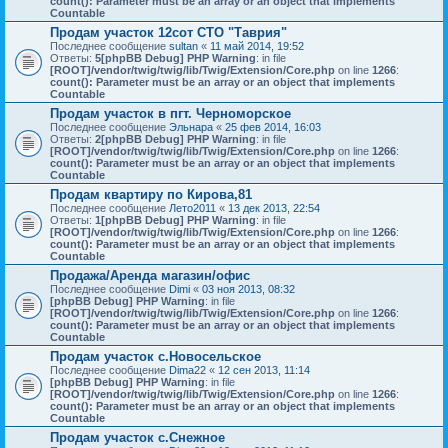
count(): Parameter must be an array or an object that implements
Countable
Продам участок 12сот СТО "Таврия"
Последнее сообщение
sultan
«
11 май 2014, 19:52
Ответы:
5
[phpBB Debug] PHP Warning
: in file
[ROOT]/vendor/twig/twig/lib/Twig/Extension/Core.php
on line
1266
:
count(): Parameter must be an array or an object that implements
Countable
Продам участок в пгт. Черноморское
Последнее сообщение
Эльнара
«
25 фев 2014, 16:03
Ответы:
2
[phpBB Debug] PHP Warning
: in file
[ROOT]/vendor/twig/twig/lib/Twig/Extension/Core.php
on line
1266
:
count(): Parameter must be an array or an object that implements
Countable
Продам квартиру по Кирова,81
Последнее сообщение
Лето2011
«
13 дек 2013, 22:54
Ответы:
1
[phpBB Debug] PHP Warning
: in file
[ROOT]/vendor/twig/twig/lib/Twig/Extension/Core.php
on line
1266
:
count(): Parameter must be an array or an object that implements
Countable
Продажа/Аренда магазин/офис
Последнее сообщение
Dimi
«
03 ноя 2013, 08:32
[phpBB Debug] PHP Warning
: in file
[ROOT]/vendor/twig/twig/lib/Twig/Extension/Core.php
on line
1266
:
count(): Parameter must be an array or an object that implements
Countable
Продам участок с.Новосельское
Последнее сообщение
Dima22
«
12 сен 2013, 11:14
[phpBB Debug] PHP Warning
: in file
[ROOT]/vendor/twig/twig/lib/Twig/Extension/Core.php
on line
1266
:
count(): Parameter must be an array or an object that implements
Countable
Продам участок с.Снежное