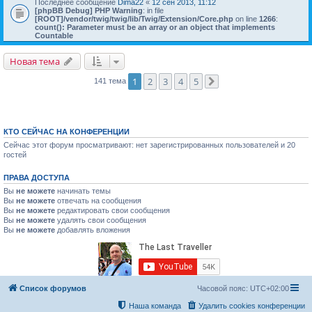
Последнее сообщение
Dima22
«
12 сен 2013, 11:12
[phpBB Debug] PHP Warning
: in file
[ROOT]/vendor/twig/twig/lib/Twig/Extension/Core.php
on line
1266
:
count(): Parameter must be an array or an object that implements
Countable
Новая тема
1
2
3
4
5
141 тема
След.
КТО СЕЙЧАС НА КОНФЕРЕНЦИИ
Сейчас этот форум просматривают: нет зарегистрированных пользователей и 20
гостей
ПРАВА ДОСТУПА
Вы
не можете
начинать темы
Вы
не можете
отвечать на сообщения
Вы
не можете
редактировать свои сообщения
Вы
не можете
удалять свои сообщения
Вы
не можете
добавлять вложения
Список форумов
Часовой пояс:
UTC+02:00
Наша команда
Удалить cookies конференции