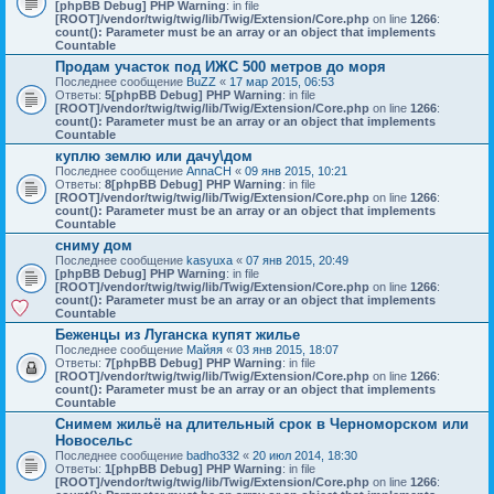
[phpBB Debug] PHP Warning
: in file
[ROOT]/vendor/twig/twig/lib/Twig/Extension/Core.php
on line
1266
:
count(): Parameter must be an array or an object that implements
Countable
Продам участок под ИЖС 500 метров до моря
Последнее сообщение
BuZZ
«
17 мар 2015, 06:53
Ответы:
5
[phpBB Debug] PHP Warning
: in file
[ROOT]/vendor/twig/twig/lib/Twig/Extension/Core.php
on line
1266
:
count(): Parameter must be an array or an object that implements
Countable
куплю землю или дачу\дом
Последнее сообщение
AnnaCH
«
09 янв 2015, 10:21
Ответы:
8
[phpBB Debug] PHP Warning
: in file
[ROOT]/vendor/twig/twig/lib/Twig/Extension/Core.php
on line
1266
:
count(): Parameter must be an array or an object that implements
Countable
сниму дом
Последнее сообщение
kasyuxa
«
07 янв 2015, 20:49
[phpBB Debug] PHP Warning
: in file
[ROOT]/vendor/twig/twig/lib/Twig/Extension/Core.php
on line
1266
:
count(): Parameter must be an array or an object that implements
Countable
Беженцы из Луганска купят жилье
Последнее сообщение
Майяя
«
03 янв 2015, 18:07
Ответы:
7
[phpBB Debug] PHP Warning
: in file
[ROOT]/vendor/twig/twig/lib/Twig/Extension/Core.php
on line
1266
:
count(): Parameter must be an array or an object that implements
Countable
Снимем жильё на длительный срок в Черноморском или
Новосельс
Последнее сообщение
badho332
«
20 июл 2014, 18:30
Ответы:
1
[phpBB Debug] PHP Warning
: in file
[ROOT]/vendor/twig/twig/lib/Twig/Extension/Core.php
on line
1266
: