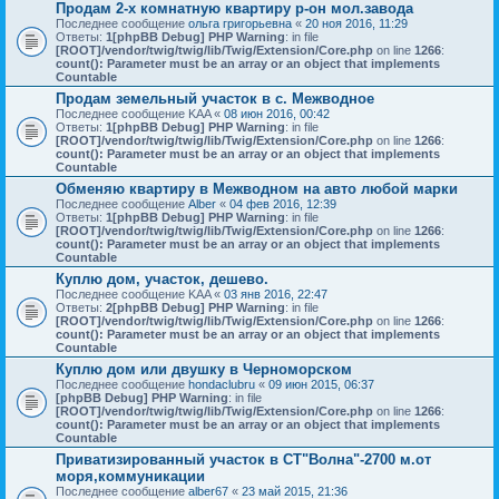
Продам 2-х комнатную квартиру р-он мол.завода
Последнее сообщение
ольга григорьевна
«
20 ноя 2016, 11:29
Ответы:
1
[phpBB Debug] PHP Warning
: in file
[ROOT]/vendor/twig/twig/lib/Twig/Extension/Core.php
on line
1266
:
count(): Parameter must be an array or an object that implements
Countable
Продам земельный участок в с. Межводное
Последнее сообщение
KAA
«
08 июн 2016, 00:42
Ответы:
1
[phpBB Debug] PHP Warning
: in file
[ROOT]/vendor/twig/twig/lib/Twig/Extension/Core.php
on line
1266
:
count(): Parameter must be an array or an object that implements
Countable
Обменяю квартиру в Межводном на авто любой марки
Последнее сообщение
Alber
«
04 фев 2016, 12:39
Ответы:
1
[phpBB Debug] PHP Warning
: in file
[ROOT]/vendor/twig/twig/lib/Twig/Extension/Core.php
on line
1266
:
count(): Parameter must be an array or an object that implements
Countable
Куплю дом, участок, дешево.
Последнее сообщение
KAA
«
03 янв 2016, 22:47
Ответы:
2
[phpBB Debug] PHP Warning
: in file
[ROOT]/vendor/twig/twig/lib/Twig/Extension/Core.php
on line
1266
:
count(): Parameter must be an array or an object that implements
Countable
Куплю дом или двушку в Черноморском
Последнее сообщение
hondaclubru
«
09 июн 2015, 06:37
[phpBB Debug] PHP Warning
: in file
[ROOT]/vendor/twig/twig/lib/Twig/Extension/Core.php
on line
1266
:
count(): Parameter must be an array or an object that implements
Countable
Приватизированный участок в СТ"Волна"-2700 м.от
моря,коммуникации
Последнее сообщение
alber67
«
23 май 2015, 21:36