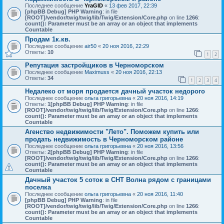
Последнее сообщение
YraGID
«
13 фев 2017, 22:39
[phpBB Debug] PHP Warning
: in file
[ROOT]/vendor/twig/twig/lib/Twig/Extension/Core.php
on line
1266
:
count(): Parameter must be an array or an object that implements
Countable
Продам 1к.кв.
Последнее сообщение
air50
«
20 ноя 2016, 22:29
Ответы:
10
1
2
Репутация застройщиков в Черноморском
Последнее сообщение
Maximuss
«
20 ноя 2016, 22:13
Ответы:
34
1
2
3
4
Недалеко от моря продается дачный участок недорого
Последнее сообщение
ольга григорьевна
«
20 ноя 2016, 14:19
Ответы:
1
[phpBB Debug] PHP Warning
: in file
[ROOT]/vendor/twig/twig/lib/Twig/Extension/Core.php
on line
1266
:
count(): Parameter must be an array or an object that implements
Countable
Агенство недвижимости "Лето". Поможем купить или
продать недвижимость в Черноморском районе
Последнее сообщение
ольга григорьевна
«
20 ноя 2016, 13:56
Ответы:
2
[phpBB Debug] PHP Warning
: in file
[ROOT]/vendor/twig/twig/lib/Twig/Extension/Core.php
on line
1266
:
count(): Parameter must be an array or an object that implements
Countable
Дачный участок 5 соток в СНТ Волна рядом с границами
поселка
Последнее сообщение
ольга григорьевна
«
20 ноя 2016, 11:40
[phpBB Debug] PHP Warning
: in file
[ROOT]/vendor/twig/twig/lib/Twig/Extension/Core.php
on line
1266
:
count(): Parameter must be an array or an object that implements
Countable