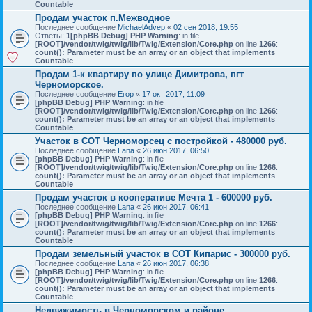
Countable
Продам участок п.Межводное
Последнее сообщение
MichaelAdvep
«
02 сен 2018, 19:55
Ответы:
1
[phpBB Debug] PHP Warning
: in file
[ROOT]/vendor/twig/twig/lib/Twig/Extension/Core.php
on line
1266
:
count(): Parameter must be an array or an object that implements
Countable
Продам 1-к квартиру по улице Димитрова, пгт
Черноморское.
Последнее сообщение
Егор
«
17 окт 2017, 11:09
[phpBB Debug] PHP Warning
: in file
[ROOT]/vendor/twig/twig/lib/Twig/Extension/Core.php
on line
1266
:
count(): Parameter must be an array or an object that implements
Countable
Участок в СОТ Черноморсец с постройкой - 480000 руб.
Последнее сообщение
Lana
«
26 июн 2017, 06:50
[phpBB Debug] PHP Warning
: in file
[ROOT]/vendor/twig/twig/lib/Twig/Extension/Core.php
on line
1266
:
count(): Parameter must be an array or an object that implements
Countable
Продам участок в кооперативе Мечта 1 - 600000 руб.
Последнее сообщение
Lana
«
26 июн 2017, 06:41
[phpBB Debug] PHP Warning
: in file
[ROOT]/vendor/twig/twig/lib/Twig/Extension/Core.php
on line
1266
:
count(): Parameter must be an array or an object that implements
Countable
Продам земельный участок в СОТ Кипарис - 300000 руб.
Последнее сообщение
Lana
«
26 июн 2017, 06:38
[phpBB Debug] PHP Warning
: in file
[ROOT]/vendor/twig/twig/lib/Twig/Extension/Core.php
on line
1266
:
count(): Parameter must be an array or an object that implements
Countable
Недвижимость в Черноморском и районе