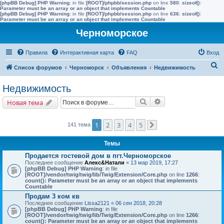
[phpBB Debug] PHP Warning
: in file
[ROOT]/phpbb/session.php
on line
580
:
sizeof():
Parameter must be an array or an object that implements Countable
[phpBB Debug] PHP Warning
: in file
[ROOT]/phpbb/session.php
on line
636
:
sizeof():
Parameter must be an array or an object that implements Countable
Черноморское
Правила
Интерактивная карта
FAQ
Вход
П
Список форумов
Черноморск
Объявления
Недвижимость
о
Недвижимость
и
Поиск
Расширенный поис
Новая тема
с
к
1
2
3
4
5
141 тема
След.
Темы
Продается гостевой дом в пгт.Черноморское
Последнее сообщение
Алекс&Натали
«
13 мар 2019, 17:27
[phpBB Debug] PHP Warning
: in file
[ROOT]/vendor/twig/twig/lib/Twig/Extension/Core.php
on line
1266
:
count(): Parameter must be an array or an object that implements
Countable
Продам 3 ком кв
Последнее сообщение
Lissa2121
«
06 сен 2018, 20:28
[phpBB Debug] PHP Warning
: in file
[ROOT]/vendor/twig/twig/lib/Twig/Extension/Core.php
on line
1266
:
count(): Parameter must be an array or an object that implements