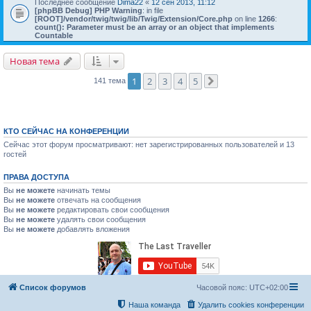
Последнее сообщение
Dima22
«
12 сен 2013, 11:12
[phpBB Debug] PHP Warning
: in file
[ROOT]/vendor/twig/twig/lib/Twig/Extension/Core.php
on line
1266
:
count(): Parameter must be an array or an object that implements
Countable
Новая тема
1
2
3
4
5
141 тема
След.
КТО СЕЙЧАС НА КОНФЕРЕНЦИИ
Сейчас этот форум просматривают: нет зарегистрированных пользователей и 13
гостей
ПРАВА ДОСТУПА
Вы
не можете
начинать темы
Вы
не можете
отвечать на сообщения
Вы
не можете
редактировать свои сообщения
Вы
не можете
удалять свои сообщения
Вы
не можете
добавлять вложения
Список форумов
Часовой пояс:
UTC+02:00
Наша команда
Удалить cookies конференции