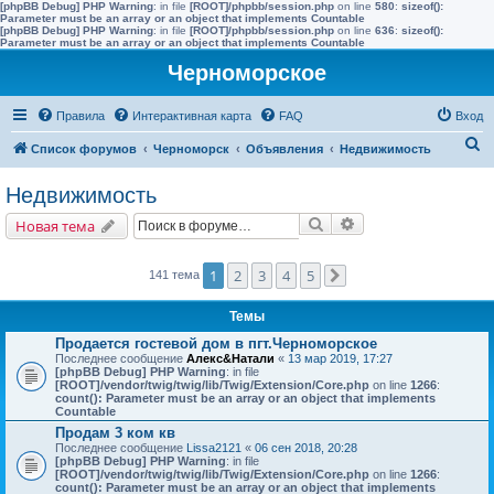
[phpBB Debug] PHP Warning
: in file
[ROOT]/phpbb/session.php
on line
580
:
sizeof():
Parameter must be an array or an object that implements Countable
[phpBB Debug] PHP Warning
: in file
[ROOT]/phpbb/session.php
on line
636
:
sizeof():
Parameter must be an array or an object that implements Countable
Черноморское
Правила
Интерактивная карта
FAQ
Вход
П
Список форумов
Черноморск
Объявления
Недвижимость
о
Недвижимость
и
Поиск
Расширенный поис
Новая тема
с
к
1
2
3
4
5
141 тема
След.
Темы
Продается гостевой дом в пгт.Черноморское
Последнее сообщение
Алекс&Натали
«
13 мар 2019, 17:27
[phpBB Debug] PHP Warning
: in file
[ROOT]/vendor/twig/twig/lib/Twig/Extension/Core.php
on line
1266
:
count(): Parameter must be an array or an object that implements
Countable
Продам 3 ком кв
Последнее сообщение
Lissa2121
«
06 сен 2018, 20:28
[phpBB Debug] PHP Warning
: in file
[ROOT]/vendor/twig/twig/lib/Twig/Extension/Core.php
on line
1266
:
count(): Parameter must be an array or an object that implements