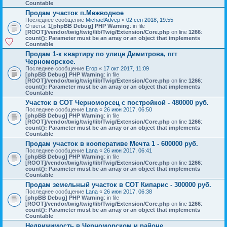
Countable
Продам участок п.Межводное
Последнее сообщение
MichaelAdvep
«
02 сен 2018, 19:55
Ответы:
1
[phpBB Debug] PHP Warning
: in file
[ROOT]/vendor/twig/twig/lib/Twig/Extension/Core.php
on line
1266
:
count(): Parameter must be an array or an object that implements
Countable
Продам 1-к квартиру по улице Димитрова, пгт
Черноморское.
Последнее сообщение
Егор
«
17 окт 2017, 11:09
[phpBB Debug] PHP Warning
: in file
[ROOT]/vendor/twig/twig/lib/Twig/Extension/Core.php
on line
1266
:
count(): Parameter must be an array or an object that implements
Countable
Участок в СОТ Черноморсец с постройкой - 480000 руб.
Последнее сообщение
Lana
«
26 июн 2017, 06:50
[phpBB Debug] PHP Warning
: in file
[ROOT]/vendor/twig/twig/lib/Twig/Extension/Core.php
on line
1266
:
count(): Parameter must be an array or an object that implements
Countable
Продам участок в кооперативе Мечта 1 - 600000 руб.
Последнее сообщение
Lana
«
26 июн 2017, 06:41
[phpBB Debug] PHP Warning
: in file
[ROOT]/vendor/twig/twig/lib/Twig/Extension/Core.php
on line
1266
:
count(): Parameter must be an array or an object that implements
Countable
Продам земельный участок в СОТ Кипарис - 300000 руб.
Последнее сообщение
Lana
«
26 июн 2017, 06:38
[phpBB Debug] PHP Warning
: in file
[ROOT]/vendor/twig/twig/lib/Twig/Extension/Core.php
on line
1266
:
count(): Parameter must be an array or an object that implements
Countable
Недвижимость в Черноморском и районе