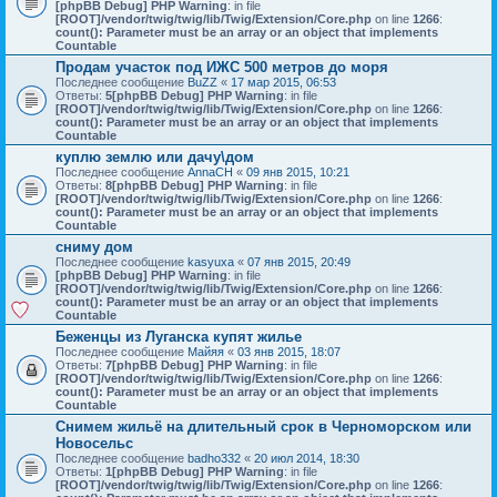
[phpBB Debug] PHP Warning
: in file
[ROOT]/vendor/twig/twig/lib/Twig/Extension/Core.php
on line
1266
:
count(): Parameter must be an array or an object that implements
Countable
Продам участок под ИЖС 500 метров до моря
Последнее сообщение
BuZZ
«
17 мар 2015, 06:53
Ответы:
5
[phpBB Debug] PHP Warning
: in file
[ROOT]/vendor/twig/twig/lib/Twig/Extension/Core.php
on line
1266
:
count(): Parameter must be an array or an object that implements
Countable
куплю землю или дачу\дом
Последнее сообщение
AnnaCH
«
09 янв 2015, 10:21
Ответы:
8
[phpBB Debug] PHP Warning
: in file
[ROOT]/vendor/twig/twig/lib/Twig/Extension/Core.php
on line
1266
:
count(): Parameter must be an array or an object that implements
Countable
сниму дом
Последнее сообщение
kasyuxa
«
07 янв 2015, 20:49
[phpBB Debug] PHP Warning
: in file
[ROOT]/vendor/twig/twig/lib/Twig/Extension/Core.php
on line
1266
:
count(): Parameter must be an array or an object that implements
Countable
Беженцы из Луганска купят жилье
Последнее сообщение
Майяя
«
03 янв 2015, 18:07
Ответы:
7
[phpBB Debug] PHP Warning
: in file
[ROOT]/vendor/twig/twig/lib/Twig/Extension/Core.php
on line
1266
:
count(): Parameter must be an array or an object that implements
Countable
Снимем жильё на длительный срок в Черноморском или
Новосельс
Последнее сообщение
badho332
«
20 июл 2014, 18:30
Ответы:
1
[phpBB Debug] PHP Warning
: in file
[ROOT]/vendor/twig/twig/lib/Twig/Extension/Core.php
on line
1266
: