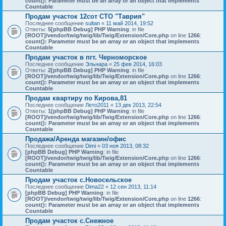
count(): Parameter must be an array or an object that implements
Countable
Продам участок 12сот СТО "Таврия"
Последнее сообщение
sultan
«
11 май 2014, 19:52
Ответы:
5
[phpBB Debug] PHP Warning
: in file
[ROOT]/vendor/twig/twig/lib/Twig/Extension/Core.php
on line
1266
:
count(): Parameter must be an array or an object that implements
Countable
Продам участок в пгт. Черноморское
Последнее сообщение
Эльнара
«
25 фев 2014, 16:03
Ответы:
2
[phpBB Debug] PHP Warning
: in file
[ROOT]/vendor/twig/twig/lib/Twig/Extension/Core.php
on line
1266
:
count(): Parameter must be an array or an object that implements
Countable
Продам квартиру по Кирова,81
Последнее сообщение
Лето2011
«
13 дек 2013, 22:54
Ответы:
1
[phpBB Debug] PHP Warning
: in file
[ROOT]/vendor/twig/twig/lib/Twig/Extension/Core.php
on line
1266
:
count(): Parameter must be an array or an object that implements
Countable
Продажа/Аренда магазин/офис
Последнее сообщение
Dimi
«
03 ноя 2013, 08:32
[phpBB Debug] PHP Warning
: in file
[ROOT]/vendor/twig/twig/lib/Twig/Extension/Core.php
on line
1266
:
count(): Parameter must be an array or an object that implements
Countable
Продам участок с.Новосельское
Последнее сообщение
Dima22
«
12 сен 2013, 11:14
[phpBB Debug] PHP Warning
: in file
[ROOT]/vendor/twig/twig/lib/Twig/Extension/Core.php
on line
1266
:
count(): Parameter must be an array or an object that implements
Countable
Продам участок с.Снежное