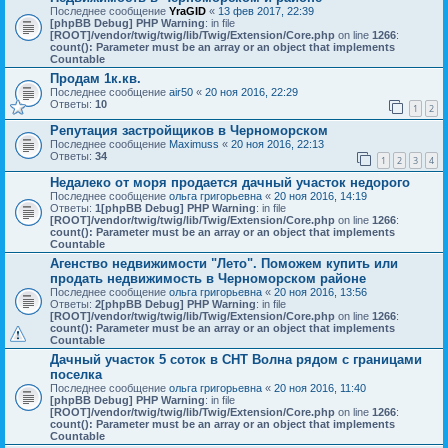
Последнее сообщение
YraGID
«
13 фев 2017, 22:39
[phpBB Debug] PHP Warning
: in file
[ROOT]/vendor/twig/twig/lib/Twig/Extension/Core.php
on line
1266
:
count(): Parameter must be an array or an object that implements
Countable
Продам 1к.кв.
Последнее сообщение
air50
«
20 ноя 2016, 22:29
Ответы:
10
1
2
Репутация застройщиков в Черноморском
Последнее сообщение
Maximuss
«
20 ноя 2016, 22:13
Ответы:
34
1
2
3
4
Недалеко от моря продается дачный участок недорого
Последнее сообщение
ольга григорьевна
«
20 ноя 2016, 14:19
Ответы:
1
[phpBB Debug] PHP Warning
: in file
[ROOT]/vendor/twig/twig/lib/Twig/Extension/Core.php
on line
1266
:
count(): Parameter must be an array or an object that implements
Countable
Агенство недвижимости "Лето". Поможем купить или
продать недвижимость в Черноморском районе
Последнее сообщение
ольга григорьевна
«
20 ноя 2016, 13:56
Ответы:
2
[phpBB Debug] PHP Warning
: in file
[ROOT]/vendor/twig/twig/lib/Twig/Extension/Core.php
on line
1266
:
count(): Parameter must be an array or an object that implements
Countable
Дачный участок 5 соток в СНТ Волна рядом с границами
поселка
Последнее сообщение
ольга григорьевна
«
20 ноя 2016, 11:40
[phpBB Debug] PHP Warning
: in file
[ROOT]/vendor/twig/twig/lib/Twig/Extension/Core.php
on line
1266
:
count(): Parameter must be an array or an object that implements
Countable