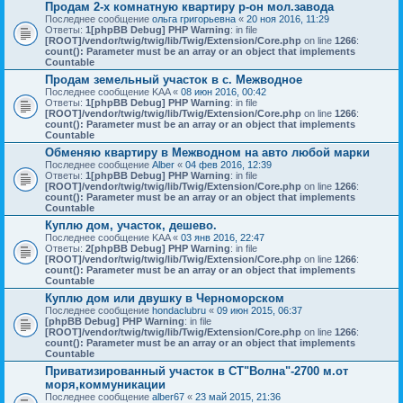
Продам 2-х комнатную квартиру р-он мол.завода
Последнее сообщение
ольга григорьевна
«
20 ноя 2016, 11:29
Ответы:
1
[phpBB Debug] PHP Warning
: in file
[ROOT]/vendor/twig/twig/lib/Twig/Extension/Core.php
on line
1266
:
count(): Parameter must be an array or an object that implements
Countable
Продам земельный участок в с. Межводное
Последнее сообщение
KAA
«
08 июн 2016, 00:42
Ответы:
1
[phpBB Debug] PHP Warning
: in file
[ROOT]/vendor/twig/twig/lib/Twig/Extension/Core.php
on line
1266
:
count(): Parameter must be an array or an object that implements
Countable
Обменяю квартиру в Межводном на авто любой марки
Последнее сообщение
Alber
«
04 фев 2016, 12:39
Ответы:
1
[phpBB Debug] PHP Warning
: in file
[ROOT]/vendor/twig/twig/lib/Twig/Extension/Core.php
on line
1266
:
count(): Parameter must be an array or an object that implements
Countable
Куплю дом, участок, дешево.
Последнее сообщение
KAA
«
03 янв 2016, 22:47
Ответы:
2
[phpBB Debug] PHP Warning
: in file
[ROOT]/vendor/twig/twig/lib/Twig/Extension/Core.php
on line
1266
:
count(): Parameter must be an array or an object that implements
Countable
Куплю дом или двушку в Черноморском
Последнее сообщение
hondaclubru
«
09 июн 2015, 06:37
[phpBB Debug] PHP Warning
: in file
[ROOT]/vendor/twig/twig/lib/Twig/Extension/Core.php
on line
1266
:
count(): Parameter must be an array or an object that implements
Countable
Приватизированный участок в СТ"Волна"-2700 м.от
моря,коммуникации
Последнее сообщение
alber67
«
23 май 2015, 21:36