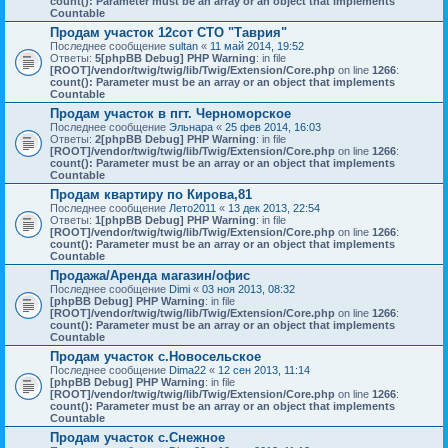
count(): Parameter must be an array or an object that implements
Countable
Продам участок 12сот СТО "Таврия"
Последнее сообщение
sultan
«
11 май 2014, 19:52
Ответы:
5
[phpBB Debug] PHP Warning
: in file
[ROOT]/vendor/twig/twig/lib/Twig/Extension/Core.php
on line
1266
:
count(): Parameter must be an array or an object that implements
Countable
Продам участок в пгт. Черноморское
Последнее сообщение
Эльнара
«
25 фев 2014, 16:03
Ответы:
2
[phpBB Debug] PHP Warning
: in file
[ROOT]/vendor/twig/twig/lib/Twig/Extension/Core.php
on line
1266
:
count(): Parameter must be an array or an object that implements
Countable
Продам квартиру по Кирова,81
Последнее сообщение
Лето2011
«
13 дек 2013, 22:54
Ответы:
1
[phpBB Debug] PHP Warning
: in file
[ROOT]/vendor/twig/twig/lib/Twig/Extension/Core.php
on line
1266
:
count(): Parameter must be an array or an object that implements
Countable
Продажа/Аренда магазин/офис
Последнее сообщение
Dimi
«
03 ноя 2013, 08:32
[phpBB Debug] PHP Warning
: in file
[ROOT]/vendor/twig/twig/lib/Twig/Extension/Core.php
on line
1266
:
count(): Parameter must be an array or an object that implements
Countable
Продам участок с.Новосельское
Последнее сообщение
Dima22
«
12 сен 2013, 11:14
[phpBB Debug] PHP Warning
: in file
[ROOT]/vendor/twig/twig/lib/Twig/Extension/Core.php
on line
1266
:
count(): Parameter must be an array or an object that implements
Countable
Продам участок с.Снежное