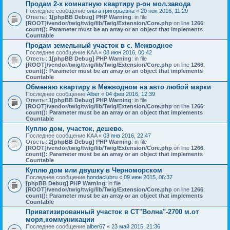
Продам 2-х комнатную квартиру р-он мол.завода
Последнее сообщение
ольга григорьевна
«
20 ноя 2016, 11:29
Ответы:
1
[phpBB Debug] PHP Warning
: in file
[ROOT]/vendor/twig/twig/lib/Twig/Extension/Core.php
on line
1266
:
count(): Parameter must be an array or an object that implements
Countable
Продам земельный участок в с. Межводное
Последнее сообщение
KAA
«
08 июн 2016, 00:42
Ответы:
1
[phpBB Debug] PHP Warning
: in file
[ROOT]/vendor/twig/twig/lib/Twig/Extension/Core.php
on line
1266
:
count(): Parameter must be an array or an object that implements
Countable
Обменяю квартиру в Межводном на авто любой марки
Последнее сообщение
Alber
«
04 фев 2016, 12:39
Ответы:
1
[phpBB Debug] PHP Warning
: in file
[ROOT]/vendor/twig/twig/lib/Twig/Extension/Core.php
on line
1266
:
count(): Parameter must be an array or an object that implements
Countable
Куплю дом, участок, дешево.
Последнее сообщение
KAA
«
03 янв 2016, 22:47
Ответы:
2
[phpBB Debug] PHP Warning
: in file
[ROOT]/vendor/twig/twig/lib/Twig/Extension/Core.php
on line
1266
:
count(): Parameter must be an array or an object that implements
Countable
Куплю дом или двушку в Черноморском
Последнее сообщение
hondaclubru
«
09 июн 2015, 06:37
[phpBB Debug] PHP Warning
: in file
[ROOT]/vendor/twig/twig/lib/Twig/Extension/Core.php
on line
1266
:
count(): Parameter must be an array or an object that implements
Countable
Приватизированный участок в СТ"Волна"-2700 м.от
моря,коммуникации
Последнее сообщение
alber67
«
23 май 2015, 21:36