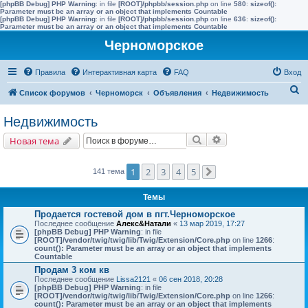
[phpBB Debug] PHP Warning
: in file
[ROOT]/phpbb/session.php
on line
580
:
sizeof():
Parameter must be an array or an object that implements Countable
[phpBB Debug] PHP Warning
: in file
[ROOT]/phpbb/session.php
on line
636
:
sizeof():
Parameter must be an array or an object that implements Countable
Черноморское
Правила
Интерактивная карта
FAQ
Вход
П
Список форумов
Черноморск
Объявления
Недвижимость
о
Недвижимость
и
Поиск
Расширенный поис
Новая тема
с
к
1
2
3
4
5
141 тема
След.
Темы
Продается гостевой дом в пгт.Черноморское
Последнее сообщение
Алекс&Натали
«
13 мар 2019, 17:27
[phpBB Debug] PHP Warning
: in file
[ROOT]/vendor/twig/twig/lib/Twig/Extension/Core.php
on line
1266
:
count(): Parameter must be an array or an object that implements
Countable
Продам 3 ком кв
Последнее сообщение
Lissa2121
«
06 сен 2018, 20:28
[phpBB Debug] PHP Warning
: in file
[ROOT]/vendor/twig/twig/lib/Twig/Extension/Core.php
on line
1266
:
count(): Parameter must be an array or an object that implements