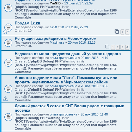
Последнее сообщение
YraGID
«
13 фев 2017, 22:39
[phpBB Debug] PHP Warning
: in file
[ROOT]/vendor/twig/twig/lib/Twig/Extension/Core.php
on line
1266
:
count(): Parameter must be an array or an object that implements
Countable
Продам 1к.кв.
Последнее сообщение
air50
«
20 ноя 2016, 22:29
Ответы:
10
1
2
Репутация застройщиков в Черноморском
Последнее сообщение
Maximuss
«
20 ноя 2016, 22:13
Ответы:
34
1
2
3
4
Недалеко от моря продается дачный участок недорого
Последнее сообщение
ольга григорьевна
«
20 ноя 2016, 14:19
Ответы:
1
[phpBB Debug] PHP Warning
: in file
[ROOT]/vendor/twig/twig/lib/Twig/Extension/Core.php
on line
1266
:
count(): Parameter must be an array or an object that implements
Countable
Агенство недвижимости "Лето". Поможем купить или
продать недвижимость в Черноморском районе
Последнее сообщение
ольга григорьевна
«
20 ноя 2016, 13:56
Ответы:
2
[phpBB Debug] PHP Warning
: in file
[ROOT]/vendor/twig/twig/lib/Twig/Extension/Core.php
on line
1266
:
count(): Parameter must be an array or an object that implements
Countable
Дачный участок 5 соток в СНТ Волна рядом с границами
поселка
Последнее сообщение
ольга григорьевна
«
20 ноя 2016, 11:40
[phpBB Debug] PHP Warning
: in file
[ROOT]/vendor/twig/twig/lib/Twig/Extension/Core.php
on line
1266
:
count(): Parameter must be an array or an object that implements
Countable