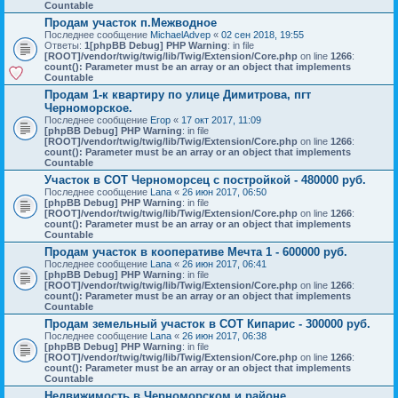
Countable
Продам участок п.Межводное
Последнее сообщение
MichaelAdvep
«
02 сен 2018, 19:55
Ответы:
1
[phpBB Debug] PHP Warning
: in file
[ROOT]/vendor/twig/twig/lib/Twig/Extension/Core.php
on line
1266
:
count(): Parameter must be an array or an object that implements
Countable
Продам 1-к квартиру по улице Димитрова, пгт
Черноморское.
Последнее сообщение
Егор
«
17 окт 2017, 11:09
[phpBB Debug] PHP Warning
: in file
[ROOT]/vendor/twig/twig/lib/Twig/Extension/Core.php
on line
1266
:
count(): Parameter must be an array or an object that implements
Countable
Участок в СОТ Черноморсец с постройкой - 480000 руб.
Последнее сообщение
Lana
«
26 июн 2017, 06:50
[phpBB Debug] PHP Warning
: in file
[ROOT]/vendor/twig/twig/lib/Twig/Extension/Core.php
on line
1266
:
count(): Parameter must be an array or an object that implements
Countable
Продам участок в кооперативе Мечта 1 - 600000 руб.
Последнее сообщение
Lana
«
26 июн 2017, 06:41
[phpBB Debug] PHP Warning
: in file
[ROOT]/vendor/twig/twig/lib/Twig/Extension/Core.php
on line
1266
:
count(): Parameter must be an array or an object that implements
Countable
Продам земельный участок в СОТ Кипарис - 300000 руб.
Последнее сообщение
Lana
«
26 июн 2017, 06:38
[phpBB Debug] PHP Warning
: in file
[ROOT]/vendor/twig/twig/lib/Twig/Extension/Core.php
on line
1266
:
count(): Parameter must be an array or an object that implements
Countable
Недвижимость в Черноморском и районе