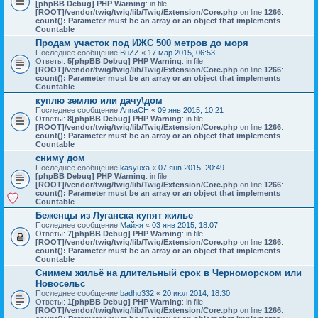
[phpBB Debug] PHP Warning
: in file
[ROOT]/vendor/twig/twig/lib/Twig/Extension/Core.php
on line
1266
:
count(): Parameter must be an array or an object that implements
Countable
Продам участок под ИЖС 500 метров до моря
Последнее сообщение
BuZZ
«
17 мар 2015, 06:53
Ответы:
5
[phpBB Debug] PHP Warning
: in file
[ROOT]/vendor/twig/twig/lib/Twig/Extension/Core.php
on line
1266
:
count(): Parameter must be an array or an object that implements
Countable
куплю землю или дачу\дом
Последнее сообщение
AnnaCH
«
09 янв 2015, 10:21
Ответы:
8
[phpBB Debug] PHP Warning
: in file
[ROOT]/vendor/twig/twig/lib/Twig/Extension/Core.php
on line
1266
:
count(): Parameter must be an array or an object that implements
Countable
сниму дом
Последнее сообщение
kasyuxa
«
07 янв 2015, 20:49
[phpBB Debug] PHP Warning
: in file
[ROOT]/vendor/twig/twig/lib/Twig/Extension/Core.php
on line
1266
:
count(): Parameter must be an array or an object that implements
Countable
Беженцы из Луганска купят жилье
Последнее сообщение
Майяя
«
03 янв 2015, 18:07
Ответы:
7
[phpBB Debug] PHP Warning
: in file
[ROOT]/vendor/twig/twig/lib/Twig/Extension/Core.php
on line
1266
:
count(): Parameter must be an array or an object that implements
Countable
Снимем жильё на длительный срок в Черноморском или
Новосельс
Последнее сообщение
badho332
«
20 июл 2014, 18:30
Ответы:
1
[phpBB Debug] PHP Warning
: in file
[ROOT]/vendor/twig/twig/lib/Twig/Extension/Core.php
on line
1266
: