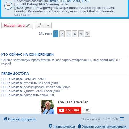
Последнее сообщение
Dima22
«
12 сен 2013, 11:12
[phpBB Debug] PHP Warning
: in file
[ROOT]/vendor/twig/twig/lib/Twig/Extension/Core.php
on line
1266
:
count(): Parameter must be an array or an object that implements
Countable
Новая тема
1
2
3
4
5
141 тема
След.
КТО СЕЙЧАС НА КОНФЕРЕНЦИИ
Сейчас этот форум просматривают: нет зарегистрированных пользователей и 7
гостей
ПРАВА ДОСТУПА
Вы
не можете
начинать темы
Вы
не можете
отвечать на сообщения
Вы
не можете
редактировать свои сообщения
Вы
не можете
удалять свои сообщения
Вы
не можете
добавлять вложения
Список форумов
Часовой пояс:
UTC+02:00
Наша команда
Удалить cookies конференции