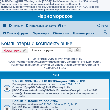
[phpBB Debug] PHP Warning
: in file
[ROOT]/phpbb/session.php
on line
580
:
sizeof():
Parameter must be an array or an object that implements Countable
[phpBB Debug] PHP Warning
: in file
[ROOT]/phpbb/session.php
on line
636
:
sizeof():
Parameter must be an array or an object that implements Countable
Черноморское
Правила
Интерактивная карта
FAQ
Вход
П
Список форумов
Черноморск
Объявления
Компьютеры и комплектующие
о
Компьютеры и комплектующие
и
Поиск
Расширенный поис
Новая тема
с
к
17 тем
[phpBB Debug] PHP Warning
: in file
[ROOT]/vendor/twig/twig/lib/Twig/Extension/Core.php
on line
1266
:
count():
Parameter must be an array or an object that implements Countable
• Страница
1
из
1
Темы
2.66GHz/DDR 1Gb/HDD 80GB/видео 128Mb/DVD
Последнее сообщение
username
«
14 фев 2014, 13:10
Ответы:
1
[phpBB Debug] PHP Warning
: in file
[ROOT]/vendor/twig/twig/lib/Twig/Extension/Core.php
on line
1266
:
count(): Parameter must be an array or an object that implements
Countable
Новый 7" планшет Icoo d50w
Последнее сообщение
CS1000
«
30 июл 2013, 14:30
[phpBB Debug] PHP Warning
: in file