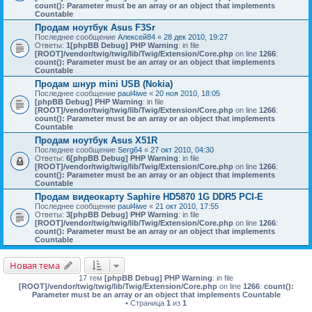
count(): Parameter must be an array or an object that implements
Countable
Продам ноутбук Asus F3Sr
Последнее сообщение
Алексей84
«
28 дек 2010, 19:27
Ответы:
1
[phpBB Debug] PHP Warning
: in file
[ROOT]/vendor/twig/twig/lib/Twig/Extension/Core.php
on line
1266
:
count(): Parameter must be an array or an object that implements
Countable
Продам шнур mini USB (Nokia)
Последнее сообщение
paul4iwe
«
20 ноя 2010, 18:05
[phpBB Debug] PHP Warning
: in file
[ROOT]/vendor/twig/twig/lib/Twig/Extension/Core.php
on line
1266
:
count(): Parameter must be an array or an object that implements
Countable
Продам ноутбук Asus X51R
Последнее сообщение
Serg64
«
27 окт 2010, 04:30
Ответы:
6
[phpBB Debug] PHP Warning
: in file
[ROOT]/vendor/twig/twig/lib/Twig/Extension/Core.php
on line
1266
:
count(): Parameter must be an array or an object that implements
Countable
Продам видеокарту Saphire HD5870 1G DDR5 PCI-E
Последнее сообщение
paul4iwe
«
21 окт 2010, 17:55
Ответы:
3
[phpBB Debug] PHP Warning
: in file
[ROOT]/vendor/twig/twig/lib/Twig/Extension/Core.php
on line
1266
:
count(): Parameter must be an array or an object that implements
Countable
Новая тема
17 тем
[phpBB Debug] PHP Warning
: in file
[ROOT]/vendor/twig/twig/lib/Twig/Extension/Core.php
on line
1266
:
count():
Parameter must be an array or an object that implements Countable
• Страница
1
из
1