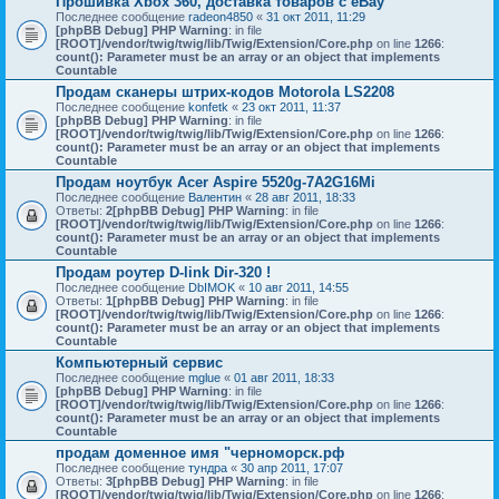
Прошивка Xbox 360, доставка товаров с eBay
Последнее сообщение
radeon4850
«
31 окт 2011, 11:29
[phpBB Debug] PHP Warning
: in file
[ROOT]/vendor/twig/twig/lib/Twig/Extension/Core.php
on line
1266
:
count(): Parameter must be an array or an object that implements
Countable
Продам сканеры штрих-кодов Motorola LS2208
Последнее сообщение
konfetk
«
23 окт 2011, 11:37
[phpBB Debug] PHP Warning
: in file
[ROOT]/vendor/twig/twig/lib/Twig/Extension/Core.php
on line
1266
:
count(): Parameter must be an array or an object that implements
Countable
Продам ноутбук Acer Aspire 5520g-7A2G16Mi
Последнее сообщение
Валентин
«
28 авг 2011, 18:33
Ответы:
2
[phpBB Debug] PHP Warning
: in file
[ROOT]/vendor/twig/twig/lib/Twig/Extension/Core.php
on line
1266
:
count(): Parameter must be an array or an object that implements
Countable
Продам роутер D-link Dir-320 !
Последнее сообщение
DbIMOK
«
10 авг 2011, 14:55
Ответы:
1
[phpBB Debug] PHP Warning
: in file
[ROOT]/vendor/twig/twig/lib/Twig/Extension/Core.php
on line
1266
:
count(): Parameter must be an array or an object that implements
Countable
Компьютерный сервис
Последнее сообщение
mglue
«
01 авг 2011, 18:33
[phpBB Debug] PHP Warning
: in file
[ROOT]/vendor/twig/twig/lib/Twig/Extension/Core.php
on line
1266
:
count(): Parameter must be an array or an object that implements
Countable
продам доменное имя "черноморск.рф
Последнее сообщение
тундра
«
30 апр 2011, 17:07
Ответы:
3
[phpBB Debug] PHP Warning
: in file
[ROOT]/vendor/twig/twig/lib/Twig/Extension/Core.php
on line
1266
: