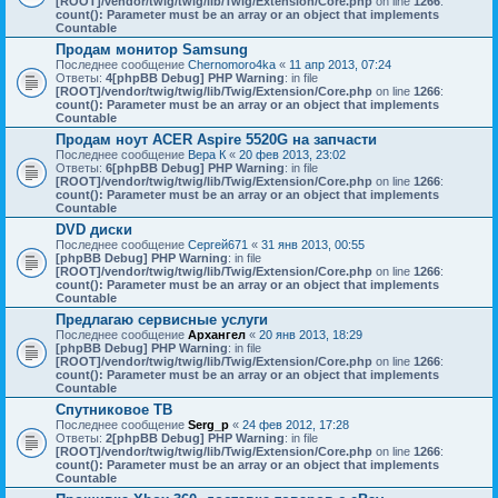
[ROOT]/vendor/twig/twig/lib/Twig/Extension/Core.php
on line
1266
:
count(): Parameter must be an array or an object that implements
Countable
Продам монитор Samsung
Последнее сообщение
Chernomoro4ka
«
11 апр 2013, 07:24
Ответы:
4
[phpBB Debug] PHP Warning
: in file
[ROOT]/vendor/twig/twig/lib/Twig/Extension/Core.php
on line
1266
:
count(): Parameter must be an array or an object that implements
Countable
Продам ноут ACER Aspire 5520G на запчасти
Последнее сообщение
Вера К
«
20 фев 2013, 23:02
Ответы:
6
[phpBB Debug] PHP Warning
: in file
[ROOT]/vendor/twig/twig/lib/Twig/Extension/Core.php
on line
1266
:
count(): Parameter must be an array or an object that implements
Countable
DVD диски
Последнее сообщение
Сергей671
«
31 янв 2013, 00:55
[phpBB Debug] PHP Warning
: in file
[ROOT]/vendor/twig/twig/lib/Twig/Extension/Core.php
on line
1266
:
count(): Parameter must be an array or an object that implements
Countable
Предлагаю сервисные услуги
Последнее сообщение
Архангел
«
20 янв 2013, 18:29
[phpBB Debug] PHP Warning
: in file
[ROOT]/vendor/twig/twig/lib/Twig/Extension/Core.php
on line
1266
:
count(): Parameter must be an array or an object that implements
Countable
Спутниковое ТВ
Последнее сообщение
Serg_p
«
24 фев 2012, 17:28
Ответы:
2
[phpBB Debug] PHP Warning
: in file
[ROOT]/vendor/twig/twig/lib/Twig/Extension/Core.php
on line
1266
:
count(): Parameter must be an array or an object that implements
Countable