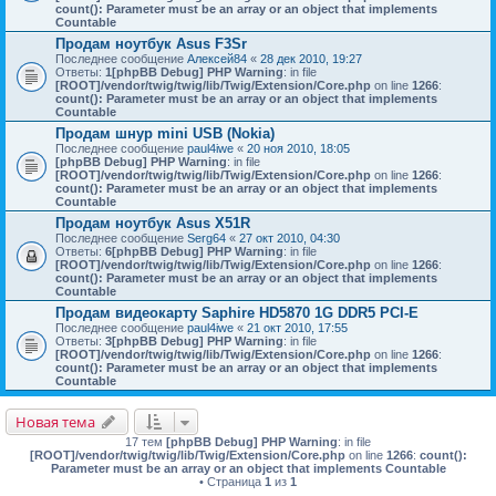
count(): Parameter must be an array or an object that implements
Countable
Продам ноутбук Asus F3Sr
Последнее сообщение
Алексей84
«
28 дек 2010, 19:27
Ответы:
1
[phpBB Debug] PHP Warning
: in file
[ROOT]/vendor/twig/twig/lib/Twig/Extension/Core.php
on line
1266
:
count(): Parameter must be an array or an object that implements
Countable
Продам шнур mini USB (Nokia)
Последнее сообщение
paul4iwe
«
20 ноя 2010, 18:05
[phpBB Debug] PHP Warning
: in file
[ROOT]/vendor/twig/twig/lib/Twig/Extension/Core.php
on line
1266
:
count(): Parameter must be an array or an object that implements
Countable
Продам ноутбук Asus X51R
Последнее сообщение
Serg64
«
27 окт 2010, 04:30
Ответы:
6
[phpBB Debug] PHP Warning
: in file
[ROOT]/vendor/twig/twig/lib/Twig/Extension/Core.php
on line
1266
:
count(): Parameter must be an array or an object that implements
Countable
Продам видеокарту Saphire HD5870 1G DDR5 PCI-E
Последнее сообщение
paul4iwe
«
21 окт 2010, 17:55
Ответы:
3
[phpBB Debug] PHP Warning
: in file
[ROOT]/vendor/twig/twig/lib/Twig/Extension/Core.php
on line
1266
:
count(): Parameter must be an array or an object that implements
Countable
Новая тема
17 тем
[phpBB Debug] PHP Warning
: in file
[ROOT]/vendor/twig/twig/lib/Twig/Extension/Core.php
on line
1266
:
count():
Parameter must be an array or an object that implements Countable
• Страница
1
из
1