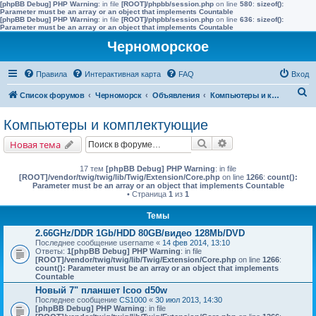
[phpBB Debug] PHP Warning
: in file
[ROOT]/phpbb/session.php
on line
580
:
sizeof():
Parameter must be an array or an object that implements Countable
[phpBB Debug] PHP Warning
: in file
[ROOT]/phpbb/session.php
on line
636
:
sizeof():
Parameter must be an array or an object that implements Countable
Черноморское
Правила
Интерактивная карта
FAQ
Вход
П
Список форумов
Черноморск
Объявления
Компьютеры и комплектующие
о
Компьютеры и комплектующие
и
Поиск
Расширенный поис
Новая тема
с
к
17 тем
[phpBB Debug] PHP Warning
: in file
[ROOT]/vendor/twig/twig/lib/Twig/Extension/Core.php
on line
1266
:
count():
Parameter must be an array or an object that implements Countable
• Страница
1
из
1
Темы
2.66GHz/DDR 1Gb/HDD 80GB/видео 128Mb/DVD
Последнее сообщение
username
«
14 фев 2014, 13:10
Ответы:
1
[phpBB Debug] PHP Warning
: in file
[ROOT]/vendor/twig/twig/lib/Twig/Extension/Core.php
on line
1266
:
count(): Parameter must be an array or an object that implements
Countable
Новый 7" планшет Icoo d50w
Последнее сообщение
CS1000
«
30 июл 2013, 14:30
[phpBB Debug] PHP Warning
: in file