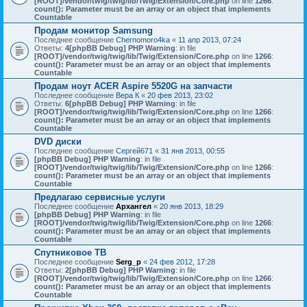
[ROOT]/vendor/twig/twig/lib/Twig/Extension/Core.php
on line
1266
:
count(): Parameter must be an array or an object that implements
Countable
Продам монитор Samsung
Последнее сообщение
Chernomoro4ka
«
11 апр 2013, 07:24
Ответы:
4
[phpBB Debug] PHP Warning
: in file
[ROOT]/vendor/twig/twig/lib/Twig/Extension/Core.php
on line
1266
:
count(): Parameter must be an array or an object that implements
Countable
Продам ноут ACER Aspire 5520G на запчасти
Последнее сообщение
Вера К
«
20 фев 2013, 23:02
Ответы:
6
[phpBB Debug] PHP Warning
: in file
[ROOT]/vendor/twig/twig/lib/Twig/Extension/Core.php
on line
1266
:
count(): Parameter must be an array or an object that implements
Countable
DVD диски
Последнее сообщение
Сергей671
«
31 янв 2013, 00:55
[phpBB Debug] PHP Warning
: in file
[ROOT]/vendor/twig/twig/lib/Twig/Extension/Core.php
on line
1266
:
count(): Parameter must be an array or an object that implements
Countable
Предлагаю сервисные услуги
Последнее сообщение
Архангел
«
20 янв 2013, 18:29
[phpBB Debug] PHP Warning
: in file
[ROOT]/vendor/twig/twig/lib/Twig/Extension/Core.php
on line
1266
:
count(): Parameter must be an array or an object that implements
Countable
Спутниковое ТВ
Последнее сообщение
Serg_p
«
24 фев 2012, 17:28
Ответы:
2
[phpBB Debug] PHP Warning
: in file
[ROOT]/vendor/twig/twig/lib/Twig/Extension/Core.php
on line
1266
:
count(): Parameter must be an array or an object that implements
Countable