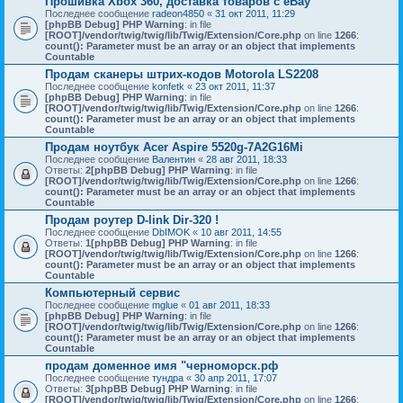
Прошивка Xbox 360, доставка товаров с eBay
Последнее сообщение
radeon4850
«
31 окт 2011, 11:29
[phpBB Debug] PHP Warning
: in file
[ROOT]/vendor/twig/twig/lib/Twig/Extension/Core.php
on line
1266
:
count(): Parameter must be an array or an object that implements
Countable
Продам сканеры штрих-кодов Motorola LS2208
Последнее сообщение
konfetk
«
23 окт 2011, 11:37
[phpBB Debug] PHP Warning
: in file
[ROOT]/vendor/twig/twig/lib/Twig/Extension/Core.php
on line
1266
:
count(): Parameter must be an array or an object that implements
Countable
Продам ноутбук Acer Aspire 5520g-7A2G16Mi
Последнее сообщение
Валентин
«
28 авг 2011, 18:33
Ответы:
2
[phpBB Debug] PHP Warning
: in file
[ROOT]/vendor/twig/twig/lib/Twig/Extension/Core.php
on line
1266
:
count(): Parameter must be an array or an object that implements
Countable
Продам роутер D-link Dir-320 !
Последнее сообщение
DbIMOK
«
10 авг 2011, 14:55
Ответы:
1
[phpBB Debug] PHP Warning
: in file
[ROOT]/vendor/twig/twig/lib/Twig/Extension/Core.php
on line
1266
:
count(): Parameter must be an array or an object that implements
Countable
Компьютерный сервис
Последнее сообщение
mglue
«
01 авг 2011, 18:33
[phpBB Debug] PHP Warning
: in file
[ROOT]/vendor/twig/twig/lib/Twig/Extension/Core.php
on line
1266
:
count(): Parameter must be an array or an object that implements
Countable
продам доменное имя "черноморск.рф
Последнее сообщение
тундра
«
30 апр 2011, 17:07
Ответы:
3
[phpBB Debug] PHP Warning
: in file
[ROOT]/vendor/twig/twig/lib/Twig/Extension/Core.php
on line
1266
: