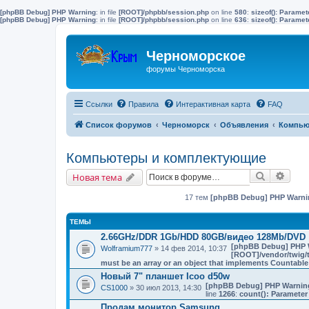
[phpBB Debug] PHP Warning
: in file
[ROOT]/phpbb/session.php
on line
580
:
sizeof(): Parame
[phpBB Debug] PHP Warning
: in file
[ROOT]/phpbb/session.php
on line
636
:
sizeof(): Parame
Черноморское
форумы Черноморска
Ссылки
Правила
Интерактивная карта
FAQ
Список форумов
Черноморск
Объявления
Компью
Компьютеры и комплектующие
Поиск
Расш
Новая тема
17 тем
[phpBB Debug] PHP Warni
ТЕМЫ
2.66GHz/DDR 1Gb/HDD 80GB/видео 128Mb/DVD
[phpBB Debug] PHP 
Wolframium777
» 14 фев 2014, 10:37
[ROOT]/vendor/twig/t
must be an array or an object that implements Countable
Новый 7" планшет Icoo d50w
[phpBB Debug] PHP Warnin
CS1000
» 30 июл 2013, 14:30
line
1266
:
count(): Parameter
Продам монитор Samsung