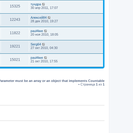
тундра
15325
30 апр 2011, 17:07
Алексей84
12243
28 дек 2010, 19:27
paul4iwe
11822
20 ноя 2010, 18:05
Serg64
19221
27 окт 2010, 04:30
paul4iwe
15021
21 окт 2010, 17:55
Parameter must be an array or an object that implements Countable
• Страница
1
из
1