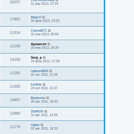
16257
11 апр 2013, 07:24
Вера К
17861
20 фев 2013, 23:02
Сергей671
11314
31 янв 2013, 00:55
Архангел
11100
20 янв 2013, 18:29
Serg_p
14100
24 фев 2012, 17:28
radeon4850
11262
31 окт 2011, 11:29
konfetk
11305
23 окт 2011, 11:37
Валентин
14857
28 авг 2011, 18:33
DbIMOK
12880
10 авг 2011, 14:55
mglue
11176
01 авг 2011, 18:33