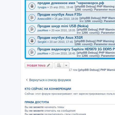
продам доменное имя "черноморск.рф
[phpBB Debug] PHP Warning
тундра
» 15 апр 2011, 19:48
1266
:
count(): Parameter must
Продам ноутбук Asus F3Sr
[phpBB Debug] PHP Warn
Алексей84
» 25 дек 2010, 18:09
line
1266
:
count(): Paramet
Продам шнур mini USB (Nokia)
[phpBB Debug] PHP Warnin
paul4iwe
» 20 ноя 2010, 18:05
line
1266
:
count(): Parameter
Продам ноутбук Asus X51R
[phpBB Debug] PHP Warning
Serg64
» 20 окт 2010, 17:45
1266
:
count(): Parameter must
Продам видеокарту Saphire HD5870 1G DDR5 P
[phpBB Debug] PHP Warnin
paul4iwe
» 23 сен 2010, 18:45
line
1266
:
count(): Parameter
Новая тема
17 тем
[phpBB Debug] PHP Warni
Вернуться к списку форумов
КТО СЕЙЧАС НА КОНФЕРЕНЦИИ
Сейчас этот форум просматривают: нет зарегистрированных пользо
ПРАВА ДОСТУПА
Вы
не можете
начинать темы
Вы
не можете
отвечать на сообщения
Вы
не можете
редактировать свои сообщения