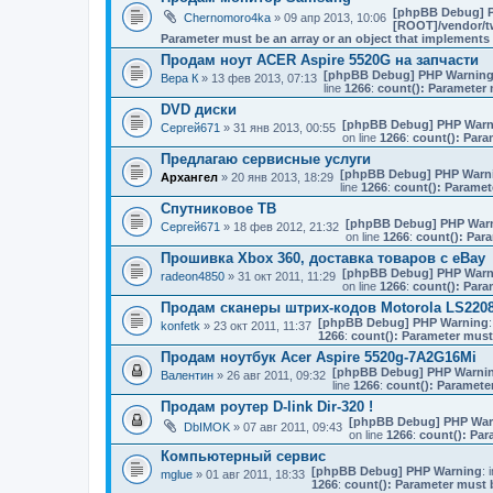
[phpBB Debug] 
Chernomoro4ka
» 09 апр 2013, 10:06
[ROOT]/vendor/tw
Parameter must be an array or an object that implement
Продам ноут ACER Aspire 5520G на запчасти
[phpBB Debug] PHP Warnin
Вера К
» 13 фев 2013, 07:13
line
1266
:
count(): Parameter 
DVD диски
[phpBB Debug] PHP Warn
Сергей671
» 31 янв 2013, 00:55
on line
1266
:
count(): Para
Предлагаю сервисные услуги
[phpBB Debug] PHP Warn
Архангел
» 20 янв 2013, 18:29
line
1266
:
count(): Paramet
Спутниковое ТВ
[phpBB Debug] PHP War
Сергей671
» 18 фев 2012, 21:32
on line
1266
:
count(): Par
Прошивка Xbox 360, доставка товаров с eBay
[phpBB Debug] PHP Warn
radeon4850
» 31 окт 2011, 11:29
on line
1266
:
count(): Para
Продам сканеры штрих-кодов Motorola LS220
[phpBB Debug] PHP Warning
:
konfetk
» 23 окт 2011, 11:37
1266
:
count(): Parameter must
Продам ноутбук Acer Aspire 5520g-7A2G16Mi
[phpBB Debug] PHP Warni
Валентин
» 26 авг 2011, 09:32
line
1266
:
count(): Paramete
Продам роутер D-link Dir-320 !
[phpBB Debug] PHP War
DbIMOK
» 07 авг 2011, 09:43
on line
1266
:
count(): Par
Компьютерный сервис
[phpBB Debug] PHP Warning
: 
mglue
» 01 авг 2011, 18:33
1266
:
count(): Parameter must 