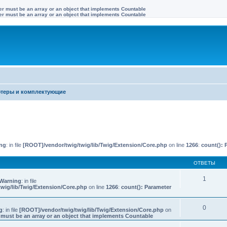
ter must be an array or an object that implements Countable
ter must be an array or an object that implements Countable
теры и комплектующие
иренный поиск
ng
: in file
[ROOT]/vendor/twig/twig/lib/Twig/Extension/Core.php
on line
1266
:
count(): 
ОТВЕТЫ
1
Warning
: in file
wig/lib/Twig/Extension/Core.php
on line
1266
:
count(): Parameter
0
g
: in file
[ROOT]/vendor/twig/twig/lib/Twig/Extension/Core.php
on
 must be an array or an object that implements Countable