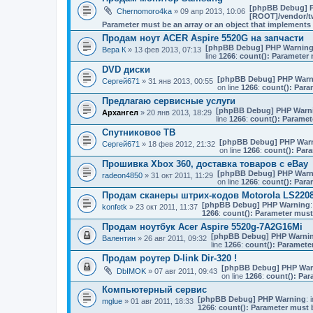
[phpBB Debug] 
Chernomoro4ka
» 09 апр 2013, 10:06
[ROOT]/vendor/tw
Parameter must be an array or an object that implement
Продам ноут ACER Aspire 5520G на запчасти
[phpBB Debug] PHP Warnin
Вера К
» 13 фев 2013, 07:13
line
1266
:
count(): Parameter 
DVD диски
[phpBB Debug] PHP Warn
Сергей671
» 31 янв 2013, 00:55
on line
1266
:
count(): Para
Предлагаю сервисные услуги
[phpBB Debug] PHP Warn
Архангел
» 20 янв 2013, 18:29
line
1266
:
count(): Paramet
Спутниковое ТВ
[phpBB Debug] PHP War
Сергей671
» 18 фев 2012, 21:32
on line
1266
:
count(): Par
Прошивка Xbox 360, доставка товаров с eBay
[phpBB Debug] PHP Warn
radeon4850
» 31 окт 2011, 11:29
on line
1266
:
count(): Para
Продам сканеры штрих-кодов Motorola LS220
[phpBB Debug] PHP Warning
:
konfetk
» 23 окт 2011, 11:37
1266
:
count(): Parameter must
Продам ноутбук Acer Aspire 5520g-7A2G16Mi
[phpBB Debug] PHP Warni
Валентин
» 26 авг 2011, 09:32
line
1266
:
count(): Paramete
Продам роутер D-link Dir-320 !
[phpBB Debug] PHP War
DbIMOK
» 07 авг 2011, 09:43
on line
1266
:
count(): Par
Компьютерный сервис
[phpBB Debug] PHP Warning
: 
mglue
» 01 авг 2011, 18:33
1266
:
count(): Parameter must 