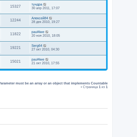
тундра
15327
30 апр 2011, 17:07
Алексей84
12244
28 дек 2010, 19:27
paul4iwe
11822
20 ноя 2010, 18:05
Serg64
19221
27 окт 2010, 04:30
paul4iwe
15021
21 окт 2010, 17:55
Parameter must be an array or an object that implements Countable
• Страница
1
из
1