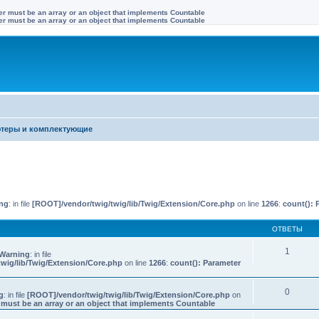
ter must be an array or an object that implements Countable
ter must be an array or an object that implements Countable
теры и комплектующие
иренный поиск
ng
: in file
[ROOT]/vendor/twig/twig/lib/Twig/Extension/Core.php
on line
1266
:
count(): 
ОТВЕТЫ
1
Warning
: in file
wig/lib/Twig/Extension/Core.php
on line
1266
:
count(): Parameter
0
g
: in file
[ROOT]/vendor/twig/twig/lib/Twig/Extension/Core.php
on
 must be an array or an object that implements Countable