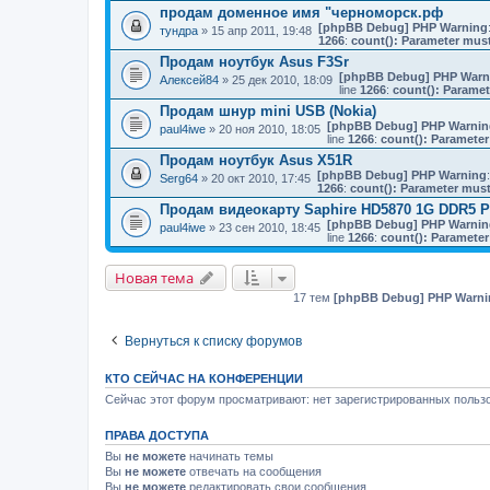
продам доменное имя "черноморск.рф
[phpBB Debug] PHP Warning
тундра
» 15 апр 2011, 19:48
1266
:
count(): Parameter must
Продам ноутбук Asus F3Sr
[phpBB Debug] PHP Warn
Алексей84
» 25 дек 2010, 18:09
line
1266
:
count(): Paramet
Продам шнур mini USB (Nokia)
[phpBB Debug] PHP Warnin
paul4iwe
» 20 ноя 2010, 18:05
line
1266
:
count(): Parameter
Продам ноутбук Asus X51R
[phpBB Debug] PHP Warning
Serg64
» 20 окт 2010, 17:45
1266
:
count(): Parameter must
Продам видеокарту Saphire HD5870 1G DDR5 P
[phpBB Debug] PHP Warnin
paul4iwe
» 23 сен 2010, 18:45
line
1266
:
count(): Parameter
Новая тема
17 тем
[phpBB Debug] PHP Warni
Вернуться к списку форумов
КТО СЕЙЧАС НА КОНФЕРЕНЦИИ
Сейчас этот форум просматривают: нет зарегистрированных пользо
ПРАВА ДОСТУПА
Вы
не можете
начинать темы
Вы
не можете
отвечать на сообщения
Вы
не можете
редактировать свои сообщения