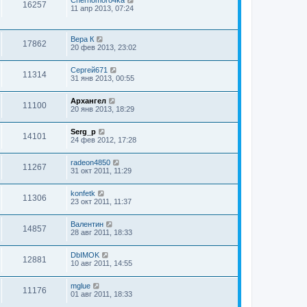
16257
11 апр 2013, 07:24
Вера К
17862
20 фев 2013, 23:02
Сергей671
11314
31 янв 2013, 00:55
Архангел
11100
20 янв 2013, 18:29
Serg_p
14101
24 фев 2012, 17:28
radeon4850
11267
31 окт 2011, 11:29
konfetk
11306
23 окт 2011, 11:37
Валентин
14857
28 авг 2011, 18:33
DbIMOK
12881
10 авг 2011, 14:55
mglue
11176
01 авг 2011, 18:33