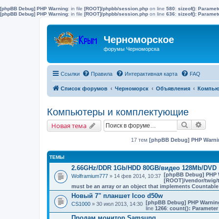
[phpBB Debug] PHP Warning
: in file
[ROOT]/phpbb/session.php
on line
580
:
sizeof(): Parame
[phpBB Debug] PHP Warning
: in file
[ROOT]/phpbb/session.php
on line
636
:
sizeof(): Parame
Черноморское
форумы Черноморска
Ссылки
Правила
Интерактивная карта
FAQ
Список форумов
Черноморск
Объявления
Компью
Компьютеры и комплектующие
Поиск
Расш
Новая тема
17 тем
[phpBB Debug] PHP Warni
ТЕМЫ
2.66GHz/DDR 1Gb/HDD 80GB/видео 128Mb/DVD
[phpBB Debug] PHP 
Wolframium777
» 14 фев 2014, 10:37
[ROOT]/vendor/twig/t
must be an array or an object that implements Countable
Новый 7" планшет Icoo d50w
[phpBB Debug] PHP Warnin
CS1000
» 30 июл 2013, 14:30
line
1266
:
count(): Parameter
Продам монитор Samsung