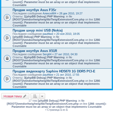
count(): Parameter must be an array or an object that implements
Countable
Продам ноутбук Asus F3Sr
Последнее сообщение
Алексей84
«
28 дек 2010, 19:27
Ответы:
1
[phpBB Debug] PHP Warning
: in file
[ROOT]/vendor/twig/twig/lib/Twig/Extension/Core.php
on line
1266
:
count(): Parameter must be an array or an object that implements
Countable
Продам шнур mini USB (Nokia)
Последнее сообщение
paul4iwe
«
20 ноя 2010, 18:05
[phpBB Debug] PHP Warning
: in file
[ROOT]/vendor/twig/twig/lib/Twig/Extension/Core.php
on line
1266
:
count(): Parameter must be an array or an object that implements
Countable
Продам ноутбук Asus X51R
Последнее сообщение
Serg64
«
27 окт 2010, 04:30
Ответы:
6
[phpBB Debug] PHP Warning
: in file
[ROOT]/vendor/twig/twig/lib/Twig/Extension/Core.php
on line
1266
:
count(): Parameter must be an array or an object that implements
Countable
Продам видеокарту Saphire HD5870 1G DDR5 PCI-E
Последнее сообщение
paul4iwe
«
21 окт 2010, 17:55
Ответы:
3
[phpBB Debug] PHP Warning
: in file
[ROOT]/vendor/twig/twig/lib/Twig/Extension/Core.php
on line
1266
:
count(): Parameter must be an array or an object that implements
Countable
Новая тема
17 тем
[phpBB Debug] PHP Warning
: in file
[ROOT]/vendor/twig/twig/lib/Twig/Extension/Core.php
on line
1266
:
count():
Parameter must be an array or an object that implements Countable
• Страница
1
из
1