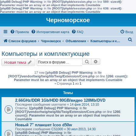
[phpBB Debug] PHP Warning
: in file
[ROOT]/phpbb/session.php
on line
580
:
sizeof():
Parameter must be an array or an object that implements Countable
[phpBB Debug] PHP Warning
: in file
[ROOT]/phpbb/session.php
on line
636
:
sizeof():
Parameter must be an array or an object that implements Countable
Черноморское
Правила
Интерактивная карта
FAQ
Вход
П
Список форумов
Черноморск
Объявления
Компьютеры и комплектующие
о
Компьютеры и комплектующие
и
Поиск
Расширенный поис
Новая тема
с
к
17 тем
[phpBB Debug] PHP Warning
: in file
[ROOT]/vendor/twig/twig/lib/Twig/Extension/Core.php
on line
1266
:
count():
Parameter must be an array or an object that implements Countable
• Страница
1
из
1
Темы
2.66GHz/DDR 1Gb/HDD 80GB/видео 128Mb/DVD
Последнее сообщение
username
«
14 фев 2014, 13:10
Ответы:
1
[phpBB Debug] PHP Warning
: in file
[ROOT]/vendor/twig/twig/lib/Twig/Extension/Core.php
on line
1266
:
count(): Parameter must be an array or an object that implements
Countable
Новый 7" планшет Icoo d50w
Последнее сообщение
CS1000
«
30 июл 2013, 14:30
[phpBB Debug] PHP Warning
: in file