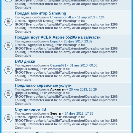
[ROOT]/vendor/twig/twig/lib/Twig/Extension/Core.php
on line
1266
:
count(): Parameter must be an array or an object that implements
Countable
Продам монитор Samsung
Последнее сообщение
Chernomoro4ka
«
11 апр 2013, 07:24
Ответы:
4
[phpBB Debug] PHP Warning
: in file
[ROOT]/vendor/twig/twig/lib/Twig/Extension/Core.php
on line
1266
:
count(): Parameter must be an array or an object that implements
Countable
Продам ноут ACER Aspire 5520G на запчасти
Последнее сообщение
Вера К
«
20 фев 2013, 23:02
Ответы:
6
[phpBB Debug] PHP Warning
: in file
[ROOT]/vendor/twig/twig/lib/Twig/Extension/Core.php
on line
1266
:
count(): Parameter must be an array or an object that implements
Countable
DVD диски
Последнее сообщение
Сергей671
«
31 янв 2013, 00:55
[phpBB Debug] PHP Warning
: in file
[ROOT]/vendor/twig/twig/lib/Twig/Extension/Core.php
on line
1266
:
count(): Parameter must be an array or an object that implements
Countable
Предлагаю сервисные услуги
Последнее сообщение
Архангел
«
20 янв 2013, 18:29
[phpBB Debug] PHP Warning
: in file
[ROOT]/vendor/twig/twig/lib/Twig/Extension/Core.php
on line
1266
:
count(): Parameter must be an array or an object that implements
Countable
Спутниковое ТВ
Последнее сообщение
Serg_p
«
24 фев 2012, 17:28
Ответы:
2
[phpBB Debug] PHP Warning
: in file
[ROOT]/vendor/twig/twig/lib/Twig/Extension/Core.php
on line
1266
:
count(): Parameter must be an array or an object that implements
Countable