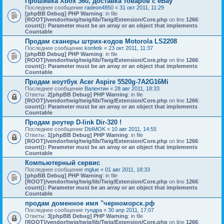
Прошивка Xbox 360, доставка товаров с eBay
Последнее сообщение
radeon4850
«
31 окт 2011, 11:29
[phpBB Debug] PHP Warning
: in file
[ROOT]/vendor/twig/twig/lib/Twig/Extension/Core.php
on line
1266
:
count(): Parameter must be an array or an object that implements
Countable
Продам сканеры штрих-кодов Motorola LS2208
Последнее сообщение
konfetk
«
23 окт 2011, 11:37
[phpBB Debug] PHP Warning
: in file
[ROOT]/vendor/twig/twig/lib/Twig/Extension/Core.php
on line
1266
:
count(): Parameter must be an array or an object that implements
Countable
Продам ноутбук Acer Aspire 5520g-7A2G16Mi
Последнее сообщение
Валентин
«
28 авг 2011, 18:33
Ответы:
2
[phpBB Debug] PHP Warning
: in file
[ROOT]/vendor/twig/twig/lib/Twig/Extension/Core.php
on line
1266
:
count(): Parameter must be an array or an object that implements
Countable
Продам роутер D-link Dir-320 !
Последнее сообщение
DbIMOK
«
10 авг 2011, 14:55
Ответы:
1
[phpBB Debug] PHP Warning
: in file
[ROOT]/vendor/twig/twig/lib/Twig/Extension/Core.php
on line
1266
:
count(): Parameter must be an array or an object that implements
Countable
Компьютерный сервис
Последнее сообщение
mglue
«
01 авг 2011, 18:33
[phpBB Debug] PHP Warning
: in file
[ROOT]/vendor/twig/twig/lib/Twig/Extension/Core.php
on line
1266
:
count(): Parameter must be an array or an object that implements
Countable
продам доменное имя "черноморск.рф
Последнее сообщение
тундра
«
30 апр 2011, 17:07
Ответы:
3
[phpBB Debug] PHP Warning
: in file
[ROOT]/vendor/twig/twig/lib/Twig/Extension/Core.php
on line
1266
: