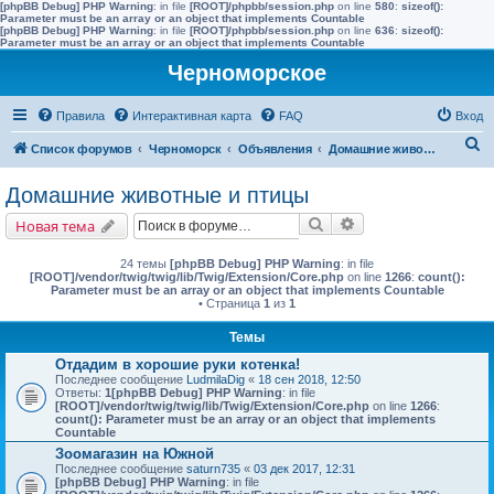
[phpBB Debug] PHP Warning
: in file
[ROOT]/phpbb/session.php
on line
580
:
sizeof():
Parameter must be an array or an object that implements Countable
[phpBB Debug] PHP Warning
: in file
[ROOT]/phpbb/session.php
on line
636
:
sizeof():
Parameter must be an array or an object that implements Countable
Черноморское
Правила
Интерактивная карта
FAQ
Вход
П
Список форумов
Черноморск
Объявления
Домашние животные и птицы
о
Домашние животные и птицы
и
Поиск
Расширенный поис
Новая тема
с
к
24 темы
[phpBB Debug] PHP Warning
: in file
[ROOT]/vendor/twig/twig/lib/Twig/Extension/Core.php
on line
1266
:
count():
Parameter must be an array or an object that implements Countable
• Страница
1
из
1
Темы
Отдадим в хорошие руки котенка!
Последнее сообщение
LudmilaDig
«
18 сен 2018, 12:50
Ответы:
1
[phpBB Debug] PHP Warning
: in file
[ROOT]/vendor/twig/twig/lib/Twig/Extension/Core.php
on line
1266
:
count(): Parameter must be an array or an object that implements
Countable
Зоомагазин на Южной
Последнее сообщение
saturn735
«
03 дек 2017, 12:31
[phpBB Debug] PHP Warning
: in file