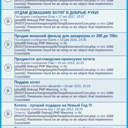
[ROOT]/vendor/twig/twig/lib/Twig/Extension/Core.php
on line
1266
:
count(): Parameter must be an array or an object that implements
Countable
ОТДАМ ДОМАШНИХ КОТЯТ В ДОБРЫЕ РУКИ!
Последнее сообщение
Егор
«
17 окт 2017, 10:57
[phpBB Debug] PHP Warning
: in file
[ROOT]/vendor/twig/twig/lib/Twig/Extension/Core.php
on line
1266
:
count(): Parameter must be an array or an object that implements
Countable
Продам внешний фильтр для аквариума от 200 до 700л
Последнее сообщение
Eares
«
13 дек 2016, 14:35
[phpBB Debug] PHP Warning
: in file
[ROOT]/vendor/twig/twig/lib/Twig/Extension/Core.php
on line
1266
:
count(): Parameter must be an array or an object that implements
Countable
Продаются шотландские-прямоухие котята
Последнее сообщение
Paki
«
03 окт 2015, 10:23
[phpBB Debug] PHP Warning
: in file
[ROOT]/vendor/twig/twig/lib/Twig/Extension/Core.php
on line
1266
:
count(): Parameter must be an array or an object that implements
Countable
Подарю котят
Последнее сообщение
alexpride
«
18 авг 2015, 15:19
[phpBB Debug] PHP Warning
: in file
[ROOT]/vendor/twig/twig/lib/Twig/Extension/Core.php
on line
1266
:
count(): Parameter must be an array or an object that implements
Countable
Котята - лучший подарок на Новый Год !!!
Последнее сообщение
ilya
«
24 дек 2013, 19:20
Ответы:
1
[phpBB Debug] PHP Warning
: in file
[ROOT]/vendor/twig/twig/lib/Twig/Extension/Core.php
on line
1266
:
count(): Parameter must be an array or an object that implements
Countable