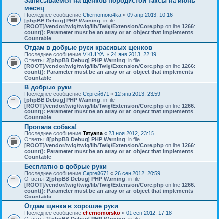
Записываемся на щенков породистой таксы на июнь
месяц
Последнее сообщение
Chernomoro4ka
«
09 апр 2013, 10:16
[phpBB Debug] PHP Warning
: in file
[ROOT]/vendor/twig/twig/lib/Twig/Extension/Core.php
on line
1266
:
count(): Parameter must be an array or an object that implements
Countable
Отдам в добрые руки красивых щенков
Последнее сообщение
VIKULYA.
«
24 янв 2013, 22:19
Ответы:
2
[phpBB Debug] PHP Warning
: in file
[ROOT]/vendor/twig/twig/lib/Twig/Extension/Core.php
on line
1266
:
count(): Parameter must be an array or an object that implements
Countable
В добрые руки
Последнее сообщение
Сергей671
«
12 янв 2013, 23:59
[phpBB Debug] PHP Warning
: in file
[ROOT]/vendor/twig/twig/lib/Twig/Extension/Core.php
on line
1266
:
count(): Parameter must be an array or an object that implements
Countable
Пропала собака!
Последнее сообщение
Tatyana
«
23 ноя 2012, 23:15
Ответы:
8
[phpBB Debug] PHP Warning
: in file
[ROOT]/vendor/twig/twig/lib/Twig/Extension/Core.php
on line
1266
:
count(): Parameter must be an array or an object that implements
Countable
Бесплатно в добрые руки
Последнее сообщение
Сергей671
«
26 сен 2012, 20:59
Ответы:
2
[phpBB Debug] PHP Warning
: in file
[ROOT]/vendor/twig/twig/lib/Twig/Extension/Core.php
on line
1266
:
count(): Parameter must be an array or an object that implements
Countable
Отдам щенка в хорошие руки
Последнее сообщение
chernomorsko
«
01 сен 2012, 17:18
Ответы:
1
[phpBB Debug] PHP Warning
: in file