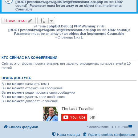
[ROOT]/vendor/twig/twig/lib/Twig/Extension/Core.php
on line
1266
:
count(): Parameter must be an array or an object that implements
Countable
Новая тема
24 темы
[phpBB Debug] PHP Warning
: in file
[ROOT]/vendor/twig/twig/lib/Twig/Extension/Core.php
on line
1266
:
count():
Parameter must be an array or an object that implements Countable
• Страница
1
из
1
КТО СЕЙЧАС НА КОНФЕРЕНЦИИ
Сейчас этот форум просматривают: нет зарегистрированных пользователей и 10
гостей
ПРАВА ДОСТУПА
Вы
не можете
начинать темы
Вы
не можете
отвечать на сообщения
Вы
не можете
редактировать свои сообщения
Вы
не можете
удалять свои сообщения
Вы
не можете
добавлять вложения
Список форумов
Часовой пояс:
UTC+02:00
Наша команда
Удалить cookies конференции