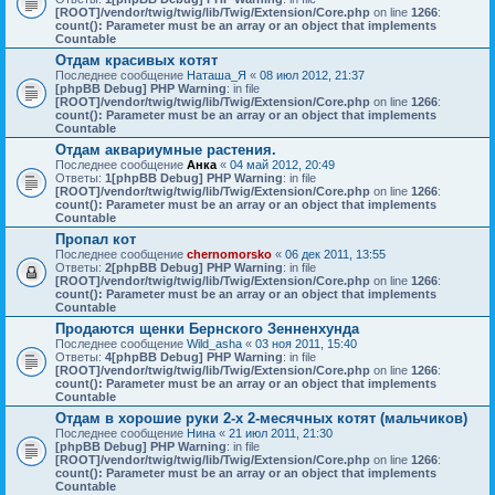
[ROOT]/vendor/twig/twig/lib/Twig/Extension/Core.php
on line
1266
:
count(): Parameter must be an array or an object that implements
Countable
Отдам красивых котят
Последнее сообщение
Наташа_Я
«
08 июл 2012, 21:37
[phpBB Debug] PHP Warning
: in file
[ROOT]/vendor/twig/twig/lib/Twig/Extension/Core.php
on line
1266
:
count(): Parameter must be an array or an object that implements
Countable
Отдам аквариумные растения.
Последнее сообщение
Анка
«
04 май 2012, 20:49
Ответы:
1
[phpBB Debug] PHP Warning
: in file
[ROOT]/vendor/twig/twig/lib/Twig/Extension/Core.php
on line
1266
:
count(): Parameter must be an array or an object that implements
Countable
Пропал кот
Последнее сообщение
chernomorsko
«
06 дек 2011, 13:55
Ответы:
2
[phpBB Debug] PHP Warning
: in file
[ROOT]/vendor/twig/twig/lib/Twig/Extension/Core.php
on line
1266
:
count(): Parameter must be an array or an object that implements
Countable
Продаются щенки Бернского Зенненхунда
Последнее сообщение
Wild_asha
«
03 ноя 2011, 15:40
Ответы:
4
[phpBB Debug] PHP Warning
: in file
[ROOT]/vendor/twig/twig/lib/Twig/Extension/Core.php
on line
1266
:
count(): Parameter must be an array or an object that implements
Countable
Отдам в хорошие руки 2-х 2-месячных котят (мальчиков)
Последнее сообщение
Нина
«
21 июл 2011, 21:30
[phpBB Debug] PHP Warning
: in file
[ROOT]/vendor/twig/twig/lib/Twig/Extension/Core.php
on line
1266
:
count(): Parameter must be an array or an object that implements
Countable