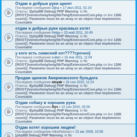
Отдам в добрые руки щенят
Последнее сообщение
Djina
«
17 июл 2011, 01:19
Ответы:
2
[phpBB Debug] PHP Warning
: in file
[ROOT]/vendor/twig/twig/lib/Twig/Extension/Core.php
on line
1266
:
count(): Parameter must be an array or an object that implements
Countable
отдам в добрые руки красивых котят
Последнее сообщение
Helga
«
20 май 2011, 16:49
Ответы:
1
[phpBB Debug] PHP Warning
: in file
[ROOT]/vendor/twig/twig/lib/Twig/Extension/Core.php
on line
1266
:
count(): Parameter must be an array or an object that implements
Countable
у кого есть сиамский кот????срочно)
Последнее сообщение
sultan
«
16 янв 2011, 11:04
Ответы:
1
[phpBB Debug] PHP Warning
: in file
[ROOT]/vendor/twig/twig/lib/Twig/Extension/Core.php
on line
1266
:
count(): Parameter must be an array or an object that implements
Countable
Продам щенков Американского бульдога
Последнее сообщение
sinyak
«
26 сен 2010, 11:24
Ответы:
4
[phpBB Debug] PHP Warning
: in file
[ROOT]/vendor/twig/twig/lib/Twig/Extension/Core.php
on line
1266
:
count(): Parameter must be an array or an object that implements
Countable
Отдам собаку в хорошие руки.
Последнее сообщение
Луч
«
22 сен 2010, 20:26
Ответы:
4
[phpBB Debug] PHP Warning
: in file
[ROOT]/vendor/twig/twig/lib/Twig/Extension/Core.php
on line
1266
:
count(): Parameter must be an array or an object that implements
Countable
Отдам котят хорошим людям!
Последнее сообщение
mikethebeast
«
15 авг 2008, 10:58
[phpBB Debug] PHP Warning
: in file