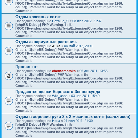
[ROOT]/vendor/twig/twig/lib/Twig/Extension/Core.php
on line
1266
:
count(): Parameter must be an array or an object that implements
Countable
Отдам красивых котят
Последнее сообщение
Наташа_Я
«
08 июл 2012, 21:37
[phpBB Debug] PHP Warning
: in file
[ROOT]/vendor/twig/twig/lib/Twig/Extension/Core.php
on line
1266
:
count(): Parameter must be an array or an object that implements
Countable
Отдам аквариумные растения.
Последнее сообщение
Анка
«
04 май 2012, 20:49
Ответы:
1
[phpBB Debug] PHP Warning
: in file
[ROOT]/vendor/twig/twig/lib/Twig/Extension/Core.php
on line
1266
:
count(): Parameter must be an array or an object that implements
Countable
Пропал кот
Последнее сообщение
chernomorsko
«
06 дек 2011, 13:55
Ответы:
2
[phpBB Debug] PHP Warning
: in file
[ROOT]/vendor/twig/twig/lib/Twig/Extension/Core.php
on line
1266
:
count(): Parameter must be an array or an object that implements
Countable
Продаются щенки Бернского Зенненхунда
Последнее сообщение
Wild_asha
«
03 ноя 2011, 15:40
Ответы:
4
[phpBB Debug] PHP Warning
: in file
[ROOT]/vendor/twig/twig/lib/Twig/Extension/Core.php
on line
1266
:
count(): Parameter must be an array or an object that implements
Countable
Отдам в хорошие руки 2-х 2-месячных котят (мальчиков)
Последнее сообщение
Нина
«
21 июл 2011, 21:30
[phpBB Debug] PHP Warning
: in file
[ROOT]/vendor/twig/twig/lib/Twig/Extension/Core.php
on line
1266
:
count(): Parameter must be an array or an object that implements
Countable