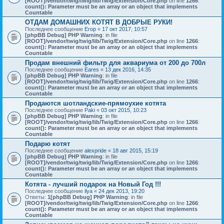
[ROOT]/vendor/twig/twig/lib/Twig/Extension/Core.php
on line
1266
:
count(): Parameter must be an array or an object that implements
Countable
ОТДАМ ДОМАШНИХ КОТЯТ В ДОБРЫЕ РУКИ!
Последнее сообщение
Егор
«
17 окт 2017, 10:57
[phpBB Debug] PHP Warning
: in file
[ROOT]/vendor/twig/twig/lib/Twig/Extension/Core.php
on line
1266
:
count(): Parameter must be an array or an object that implements
Countable
Продам внешний фильтр для аквариума от 200 до 700л
Последнее сообщение
Eares
«
13 дек 2016, 14:35
[phpBB Debug] PHP Warning
: in file
[ROOT]/vendor/twig/twig/lib/Twig/Extension/Core.php
on line
1266
:
count(): Parameter must be an array or an object that implements
Countable
Продаются шотландские-прямоухие котята
Последнее сообщение
Paki
«
03 окт 2015, 10:23
[phpBB Debug] PHP Warning
: in file
[ROOT]/vendor/twig/twig/lib/Twig/Extension/Core.php
on line
1266
:
count(): Parameter must be an array or an object that implements
Countable
Подарю котят
Последнее сообщение
alexpride
«
18 авг 2015, 15:19
[phpBB Debug] PHP Warning
: in file
[ROOT]/vendor/twig/twig/lib/Twig/Extension/Core.php
on line
1266
:
count(): Parameter must be an array or an object that implements
Countable
Котята - лучший подарок на Новый Год !!!
Последнее сообщение
ilya
«
24 дек 2013, 19:20
Ответы:
1
[phpBB Debug] PHP Warning
: in file
[ROOT]/vendor/twig/twig/lib/Twig/Extension/Core.php
on line
1266
:
count(): Parameter must be an array or an object that implements
Countable