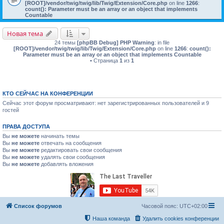
[ROOT]/vendor/twig/twig/lib/Twig/Extension/Core.php
on line
1266
:
count(): Parameter must be an array or an object that implements
Countable
Новая тема
24 темы
[phpBB Debug] PHP Warning
: in file
[ROOT]/vendor/twig/twig/lib/Twig/Extension/Core.php
on line
1266
:
count():
Parameter must be an array or an object that implements Countable
• Страница
1
из
1
КТО СЕЙЧАС НА КОНФЕРЕНЦИИ
Сейчас этот форум просматривают: нет зарегистрированных пользователей и 9
гостей
ПРАВА ДОСТУПА
Вы
не можете
начинать темы
Вы
не можете
отвечать на сообщения
Вы
не можете
редактировать свои сообщения
Вы
не можете
удалять свои сообщения
Вы
не можете
добавлять вложения
Список форумов
Часовой пояс:
UTC+02:00
Наша команда
Удалить cookies конференции