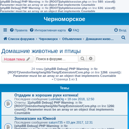
[phpBB Debug] PHP Warning
: in file
[ROOT]/phpbb/session.php
on line
580
:
sizeof():
Parameter must be an array or an object that implements Countable
[phpBB Debug] PHP Warning
: in file
[ROOT]/phpbb/session.php
on line
636
:
sizeof():
Parameter must be an array or an object that implements Countable
Черноморское
Правила
Интерактивная карта
FAQ
Вход
П
Список форумов
Черноморск
Объявления
Домашние животные и птицы
о
Домашние животные и птицы
и
Поиск
Расширенный поис
Новая тема
с
к
24 темы
[phpBB Debug] PHP Warning
: in file
[ROOT]/vendor/twig/twig/lib/Twig/Extension/Core.php
on line
1266
:
count():
Parameter must be an array or an object that implements Countable
• Страница
1
из
1
Темы
Отдадим в хорошие руки котенка!
Последнее сообщение
LudmilaDig
«
18 сен 2018, 12:50
Ответы:
1
[phpBB Debug] PHP Warning
: in file
[ROOT]/vendor/twig/twig/lib/Twig/Extension/Core.php
on line
1266
:
count(): Parameter must be an array or an object that implements
Countable
Зоомагазин на Южной
Последнее сообщение
saturn735
«
03 дек 2017, 12:31
[phpBB Debug] PHP Warning
: in file