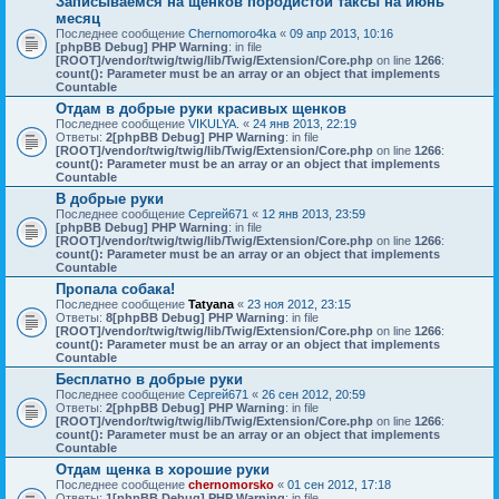
Записываемся на щенков породистой таксы на июнь
месяц
Последнее сообщение
Chernomoro4ka
«
09 апр 2013, 10:16
[phpBB Debug] PHP Warning
: in file
[ROOT]/vendor/twig/twig/lib/Twig/Extension/Core.php
on line
1266
:
count(): Parameter must be an array or an object that implements
Countable
Отдам в добрые руки красивых щенков
Последнее сообщение
VIKULYA.
«
24 янв 2013, 22:19
Ответы:
2
[phpBB Debug] PHP Warning
: in file
[ROOT]/vendor/twig/twig/lib/Twig/Extension/Core.php
on line
1266
:
count(): Parameter must be an array or an object that implements
Countable
В добрые руки
Последнее сообщение
Сергей671
«
12 янв 2013, 23:59
[phpBB Debug] PHP Warning
: in file
[ROOT]/vendor/twig/twig/lib/Twig/Extension/Core.php
on line
1266
:
count(): Parameter must be an array or an object that implements
Countable
Пропала собака!
Последнее сообщение
Tatyana
«
23 ноя 2012, 23:15
Ответы:
8
[phpBB Debug] PHP Warning
: in file
[ROOT]/vendor/twig/twig/lib/Twig/Extension/Core.php
on line
1266
:
count(): Parameter must be an array or an object that implements
Countable
Бесплатно в добрые руки
Последнее сообщение
Сергей671
«
26 сен 2012, 20:59
Ответы:
2
[phpBB Debug] PHP Warning
: in file
[ROOT]/vendor/twig/twig/lib/Twig/Extension/Core.php
on line
1266
:
count(): Parameter must be an array or an object that implements
Countable
Отдам щенка в хорошие руки
Последнее сообщение
chernomorsko
«
01 сен 2012, 17:18
Ответы:
1
[phpBB Debug] PHP Warning
: in file