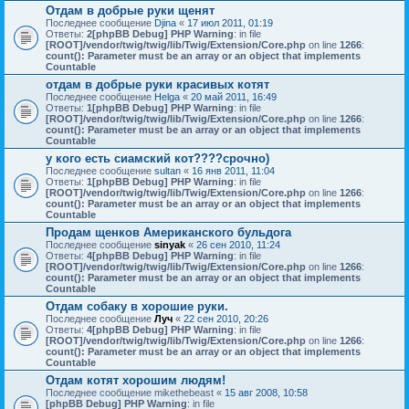
Отдам в добрые руки щенят
Последнее сообщение
Djina
«
17 июл 2011, 01:19
Ответы:
2
[phpBB Debug] PHP Warning
: in file
[ROOT]/vendor/twig/twig/lib/Twig/Extension/Core.php
on line
1266
:
count(): Parameter must be an array or an object that implements
Countable
отдам в добрые руки красивых котят
Последнее сообщение
Helga
«
20 май 2011, 16:49
Ответы:
1
[phpBB Debug] PHP Warning
: in file
[ROOT]/vendor/twig/twig/lib/Twig/Extension/Core.php
on line
1266
:
count(): Parameter must be an array or an object that implements
Countable
у кого есть сиамский кот????срочно)
Последнее сообщение
sultan
«
16 янв 2011, 11:04
Ответы:
1
[phpBB Debug] PHP Warning
: in file
[ROOT]/vendor/twig/twig/lib/Twig/Extension/Core.php
on line
1266
:
count(): Parameter must be an array or an object that implements
Countable
Продам щенков Американского бульдога
Последнее сообщение
sinyak
«
26 сен 2010, 11:24
Ответы:
4
[phpBB Debug] PHP Warning
: in file
[ROOT]/vendor/twig/twig/lib/Twig/Extension/Core.php
on line
1266
:
count(): Parameter must be an array or an object that implements
Countable
Отдам собаку в хорошие руки.
Последнее сообщение
Луч
«
22 сен 2010, 20:26
Ответы:
4
[phpBB Debug] PHP Warning
: in file
[ROOT]/vendor/twig/twig/lib/Twig/Extension/Core.php
on line
1266
:
count(): Parameter must be an array or an object that implements
Countable
Отдам котят хорошим людям!
Последнее сообщение
mikethebeast
«
15 авг 2008, 10:58
[phpBB Debug] PHP Warning
: in file