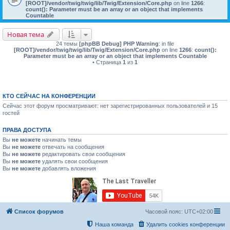
[ROOT]/vendor/twig/twig/lib/Twig/Extension/Core.php
on line
1266
:
count(): Parameter must be an array or an object that implements
Countable
Новая тема
24 темы
[phpBB Debug] PHP Warning
: in file
[ROOT]/vendor/twig/twig/lib/Twig/Extension/Core.php
on line
1266
:
count():
Parameter must be an array or an object that implements Countable
• Страница
1
из
1
КТО СЕЙЧАС НА КОНФЕРЕНЦИИ
Сейчас этот форум просматривают: нет зарегистрированных пользователей и 15
гостей
ПРАВА ДОСТУПА
Вы
не можете
начинать темы
Вы
не можете
отвечать на сообщения
Вы
не можете
редактировать свои сообщения
Вы
не можете
удалять свои сообщения
Вы
не можете
добавлять вложения
Список форумов
Часовой пояс:
UTC+02:00
Наша команда
Удалить cookies конференции