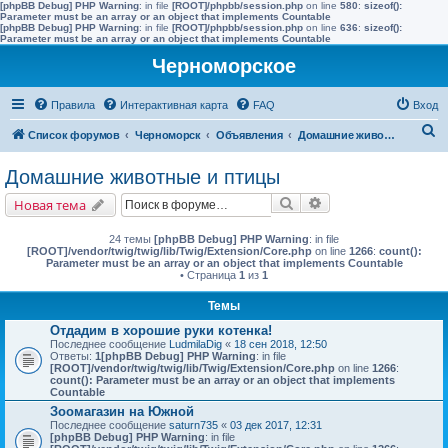
[phpBB Debug] PHP Warning
: in file
[ROOT]/phpbb/session.php
on line
580
:
sizeof():
Parameter must be an array or an object that implements Countable
[phpBB Debug] PHP Warning
: in file
[ROOT]/phpbb/session.php
on line
636
:
sizeof():
Parameter must be an array or an object that implements Countable
Черноморское
Правила
Интерактивная карта
FAQ
Вход
П
Список форумов
Черноморск
Объявления
Домашние животные и птицы
о
Домашние животные и птицы
и
Поиск
Расширенный поис
Новая тема
с
к
24 темы
[phpBB Debug] PHP Warning
: in file
[ROOT]/vendor/twig/twig/lib/Twig/Extension/Core.php
on line
1266
:
count():
Parameter must be an array or an object that implements Countable
• Страница
1
из
1
Темы
Отдадим в хорошие руки котенка!
Последнее сообщение
LudmilaDig
«
18 сен 2018, 12:50
Ответы:
1
[phpBB Debug] PHP Warning
: in file
[ROOT]/vendor/twig/twig/lib/Twig/Extension/Core.php
on line
1266
:
count(): Parameter must be an array or an object that implements
Countable
Зоомагазин на Южной
Последнее сообщение
saturn735
«
03 дек 2017, 12:31
[phpBB Debug] PHP Warning
: in file