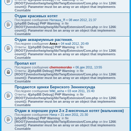
[ROOT]/vendor/twig/twig/lib/Twig/Extension/Core.php
on line
1266
:
count(): Parameter must be an array or an object that implements
Countable
Отдам красивых котят
Последнее сообщение
Наташа_Я
«
08 июл 2012, 21:37
[phpBB Debug] PHP Warning
: in file
[ROOT]/vendor/twig/twig/lib/Twig/Extension/Core.php
on line
1266
:
count(): Parameter must be an array or an object that implements
Countable
Отдам аквариумные растения.
Последнее сообщение
Анка
«
04 май 2012, 20:49
Ответы:
1
[phpBB Debug] PHP Warning
: in file
[ROOT]/vendor/twig/twig/lib/Twig/Extension/Core.php
on line
1266
:
count(): Parameter must be an array or an object that implements
Countable
Пропал кот
Последнее сообщение
chernomorsko
«
06 дек 2011, 13:55
Ответы:
2
[phpBB Debug] PHP Warning
: in file
[ROOT]/vendor/twig/twig/lib/Twig/Extension/Core.php
on line
1266
:
count(): Parameter must be an array or an object that implements
Countable
Продаются щенки Бернского Зенненхунда
Последнее сообщение
Wild_asha
«
03 ноя 2011, 15:40
Ответы:
4
[phpBB Debug] PHP Warning
: in file
[ROOT]/vendor/twig/twig/lib/Twig/Extension/Core.php
on line
1266
:
count(): Parameter must be an array or an object that implements
Countable
Отдам в хорошие руки 2-х 2-месячных котят (мальчиков)
Последнее сообщение
Нина
«
21 июл 2011, 21:30
[phpBB Debug] PHP Warning
: in file
[ROOT]/vendor/twig/twig/lib/Twig/Extension/Core.php
on line
1266
:
count(): Parameter must be an array or an object that implements
Countable