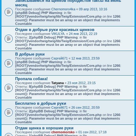
Записываемся на щенков породистой таксы на июнь
месяц
Последнее сообщение
Chernomoro4ka
«
09 апр 2013, 10:16
[phpBB Debug] PHP Warning
: in file
[ROOT]/vendor/twig/twig/lib/Twig/Extension/Core.php
on line
1266
:
count(): Parameter must be an array or an object that implements
Countable
Отдам в добрые руки красивых щенков
Последнее сообщение
VIKULYA.
«
24 янв 2013, 22:19
Ответы:
2
[phpBB Debug] PHP Warning
: in file
[ROOT]/vendor/twig/twig/lib/Twig/Extension/Core.php
on line
1266
:
count(): Parameter must be an array or an object that implements
Countable
В добрые руки
Последнее сообщение
Сергей671
«
12 янв 2013, 23:59
[phpBB Debug] PHP Warning
: in file
[ROOT]/vendor/twig/twig/lib/Twig/Extension/Core.php
on line
1266
:
count(): Parameter must be an array or an object that implements
Countable
Пропала собака!
Последнее сообщение
Tatyana
«
23 ноя 2012, 23:15
Ответы:
8
[phpBB Debug] PHP Warning
: in file
[ROOT]/vendor/twig/twig/lib/Twig/Extension/Core.php
on line
1266
:
count(): Parameter must be an array or an object that implements
Countable
Бесплатно в добрые руки
Последнее сообщение
Сергей671
«
26 сен 2012, 20:59
Ответы:
2
[phpBB Debug] PHP Warning
: in file
[ROOT]/vendor/twig/twig/lib/Twig/Extension/Core.php
on line
1266
:
count(): Parameter must be an array or an object that implements
Countable
Отдам щенка в хорошие руки
Последнее сообщение
chernomorsko
«
01 сен 2012, 17:18
Ответы:
1
[phpBB Debug] PHP Warning
: in file