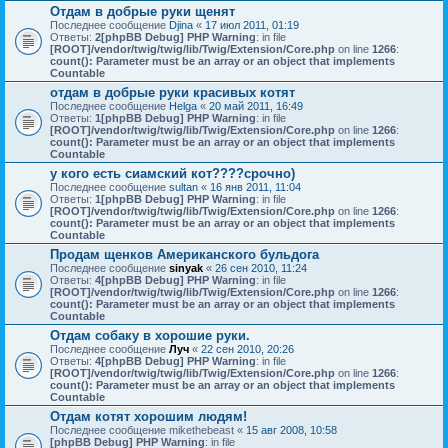
Отдам в добрые руки щенят
Последнее сообщение
Djina
«
17 июл 2011, 01:19
Ответы:
2
[phpBB Debug] PHP Warning
: in file
[ROOT]/vendor/twig/twig/lib/Twig/Extension/Core.php
on line
1266
:
count(): Parameter must be an array or an object that implements
Countable
отдам в добрые руки красивых котят
Последнее сообщение
Helga
«
20 май 2011, 16:49
Ответы:
1
[phpBB Debug] PHP Warning
: in file
[ROOT]/vendor/twig/twig/lib/Twig/Extension/Core.php
on line
1266
:
count(): Parameter must be an array or an object that implements
Countable
у кого есть сиамский кот????срочно)
Последнее сообщение
sultan
«
16 янв 2011, 11:04
Ответы:
1
[phpBB Debug] PHP Warning
: in file
[ROOT]/vendor/twig/twig/lib/Twig/Extension/Core.php
on line
1266
:
count(): Parameter must be an array or an object that implements
Countable
Продам щенков Американского бульдога
Последнее сообщение
sinyak
«
26 сен 2010, 11:24
Ответы:
4
[phpBB Debug] PHP Warning
: in file
[ROOT]/vendor/twig/twig/lib/Twig/Extension/Core.php
on line
1266
:
count(): Parameter must be an array or an object that implements
Countable
Отдам собаку в хорошие руки.
Последнее сообщение
Луч
«
22 сен 2010, 20:26
Ответы:
4
[phpBB Debug] PHP Warning
: in file
[ROOT]/vendor/twig/twig/lib/Twig/Extension/Core.php
on line
1266
:
count(): Parameter must be an array or an object that implements
Countable
Отдам котят хорошим людям!
Последнее сообщение
mikethebeast
«
15 авг 2008, 10:58
[phpBB Debug] PHP Warning
: in file