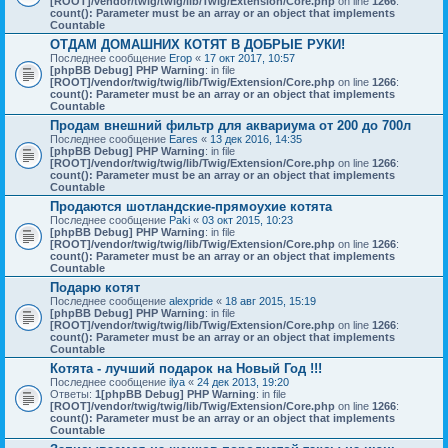
[ROOT]/vendor/twig/twig/lib/Twig/Extension/Core.php
on line
1266
:
count(): Parameter must be an array or an object that implements
Countable
ОТДАМ ДОМАШНИХ КОТЯТ В ДОБРЫЕ РУКИ!
Последнее сообщение
Егор
«
17 окт 2017, 10:57
[phpBB Debug] PHP Warning
: in file
[ROOT]/vendor/twig/twig/lib/Twig/Extension/Core.php
on line
1266
:
count(): Parameter must be an array or an object that implements
Countable
Продам внешний фильтр для аквариума от 200 до 700л
Последнее сообщение
Eares
«
13 дек 2016, 14:35
[phpBB Debug] PHP Warning
: in file
[ROOT]/vendor/twig/twig/lib/Twig/Extension/Core.php
on line
1266
:
count(): Parameter must be an array or an object that implements
Countable
Продаются шотландские-прямоухие котята
Последнее сообщение
Paki
«
03 окт 2015, 10:23
[phpBB Debug] PHP Warning
: in file
[ROOT]/vendor/twig/twig/lib/Twig/Extension/Core.php
on line
1266
:
count(): Parameter must be an array or an object that implements
Countable
Подарю котят
Последнее сообщение
alexpride
«
18 авг 2015, 15:19
[phpBB Debug] PHP Warning
: in file
[ROOT]/vendor/twig/twig/lib/Twig/Extension/Core.php
on line
1266
:
count(): Parameter must be an array or an object that implements
Countable
Котята - лучший подарок на Новый Год !!!
Последнее сообщение
ilya
«
24 дек 2013, 19:20
Ответы:
1
[phpBB Debug] PHP Warning
: in file
[ROOT]/vendor/twig/twig/lib/Twig/Extension/Core.php
on line
1266
:
count(): Parameter must be an array or an object that implements
Countable