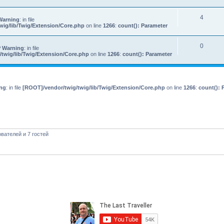
4
Warning
: in file
wig/lib/Twig/Extension/Core.php
on line
1266
:
count(): Parameter
0
 Warning
: in file
twig/lib/Twig/Extension/Core.php
on line
1266
:
count(): Parameter
ng
: in file
[ROOT]/vendor/twig/twig/lib/Twig/Extension/Core.php
on line
1266
:
count(): 
вателей и 7 гостей