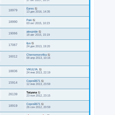
Eares
18979
13 дек 2016, 14:35
Paki
18990
03 окт 2015, 10:23
alexpride
19066
18 авг 2015, 15:19
ilya
17067
24 дек 2013, 19:20
Chernomoro4ka
16012
09 апр 2013, 10:16
VIKULYA.
18836
24 янв 2013, 22:19
Сергей671
15914
12 янв 2013, 23:59
Tatyana
26139
23 ноя 2012, 23:15
Сергей671
18919
26 сен 2012, 20:59