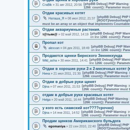
[phpBB Debug] PHP Warning
:
CraBik
» 31 авг 2012, 20:56
1266
:
count(): Parameter must
Отдам красивых котят
[phpBB Debug] PHP 
Наташа_Я
» 08 июл 2012, 21:37
[ROOT]/vendor/twig/t
must be an array or an object that implements Countable
Отдам аквариумные растения.
[phpBB Debug] PHP Warn
т@тьян@
» 02 май 2012, 14:19
on line
1266
:
count(): Para
Пропал кот
[phpBB Debug] PHP War
alexvan
» 04 дек 2011, 18:49
on line
1266
:
count(): Par
Продаются щенки Бернского Зенненхунда
[phpBB Debug] PHP Warn
Wild_asha
» 30 июн 2011, 14:41
line
1266
:
count(): Paramet
Отдам в хорошие руки 2-х 2-месячных котят 
[phpBB Debug] PHP Warning
: 
Нина
» 21 июл 2011, 21:30
1266
:
count(): Parameter must 
Отдам в добрые руки щенят
[phpBB Debug] PHP Warning
: i
Djina
» 07 июл 2011, 21:53
1266
:
count(): Parameter must b
отдам в добрые руки красивых котят
[phpBB Debug] PHP Warning
: 
Helga
» 20 май 2011, 16:44
1266
:
count(): Parameter must 
у кого есть сиамский кот????срочно)
[phpBB Debug] PHP Warning
: i
Djina
» 14 янв 2011, 14:52
1266
:
count(): Parameter must b
Продам щенков Американского бульдога
[phpBB Debug] PHP 
egomaniya
» 22 сен 2010, 22:40
[ROOT]/vendor/twig/t