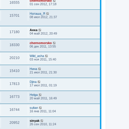
chernomorsko
16555
01 сен 2012, 17:18
Наташа_Я
15701
08 июл 2012, 21:37
Анка
17180
04 май 2012, 20:49
chernomorsko
18330
06 дек 2011, 13:55
Wild_asha
20210
03 ноя 2011, 15:40
Нина
15410
21 июл 2011, 21:30
Djina
17813
17 июл 2011, 01:19
Helga
16773
20 май 2011, 16:49
sultan
16744
16 янв 2011, 11:04
sinyak
20952
26 сен 2010, 11:24