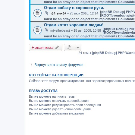
must be an array or an object that implements Countable
Отдам собаку в хорошие руки.
[phpBB Debug] PHP 
т@тьян@
» 23 июн 2010, 12:14
[ROOT]/vendor/twig/t
must be an array or an object that implements Countable
Отдам котят хорошим людям!
[phpBB Debug] PHP
mikethebeast
» 15 авг 2008, 10:58
[ROOT]/vendor/twig/
must be an array or an object that implements Countable
Новая тема
24 темы
[phpBB Debug] PHP Warni
Вернуться к списку форумов
КТО СЕЙЧАС НА КОНФЕРЕНЦИИ
Сейчас этот форум просматривают: нет зарегистрированных пользо
ПРАВА ДОСТУПА
Вы
не можете
начинать темы
Вы
не можете
отвечать на сообщения
Вы
не можете
редактировать свои сообщения
Вы
не можете
удалять свои сообщения
Вы
не можете
добавлять вложения