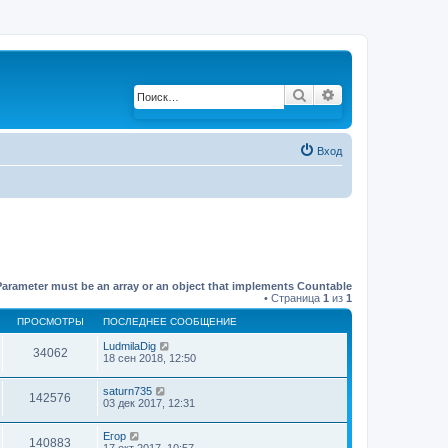
Поиск
Расширенный по
Вход
Parameter must be an array or an object that implements Countable
• Страница
1
из
1
ПРОСМОТРЫ
ПОСЛЕДНЕЕ СООБЩЕНИЕ
LudmilaDig
34062
18 сен 2018, 12:50
saturn735
142576
03 дек 2017, 12:31
Егор
140883
17 окт 2017, 10:57