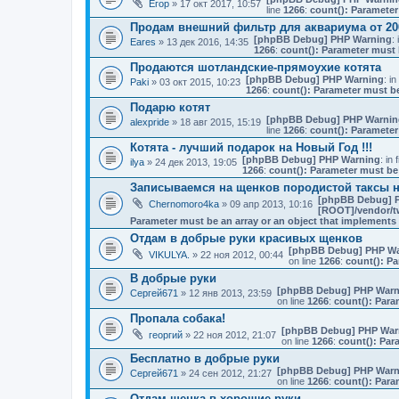
Егор
» 17 окт 2017, 10:57
line
1266
:
count(): Parameter
Продам внешний фильтр для аквариума от 20
[phpBB Debug] PHP Warning
: 
Eares
» 13 дек 2016, 14:35
1266
:
count(): Parameter must 
Продаются шотландские-прямоухие котята
[phpBB Debug] PHP Warning
: in
Paki
» 03 окт 2015, 10:23
1266
:
count(): Parameter must be
Подарю котят
[phpBB Debug] PHP Warnin
alexpride
» 18 авг 2015, 15:19
line
1266
:
count(): Parameter
Котята - лучший подарок на Новый Год !!!
[phpBB Debug] PHP Warning
: in 
ilya
» 24 дек 2013, 19:05
1266
:
count(): Parameter must be
Записываемся на щенков породистой таксы 
[phpBB Debug] 
Chernomoro4ka
» 09 апр 2013, 10:16
[ROOT]/vendor/tw
Parameter must be an array or an object that implement
Отдам в добрые руки красивых щенков
[phpBB Debug] PHP Wa
VIKULYA.
» 22 ноя 2012, 00:44
on line
1266
:
count(): Pa
В добрые руки
[phpBB Debug] PHP Warn
Сергей671
» 12 янв 2013, 23:59
on line
1266
:
count(): Para
Пропала собака!
[phpBB Debug] PHP War
георгий
» 22 ноя 2012, 21:07
on line
1266
:
count(): Par
Бесплатно в добрые руки
[phpBB Debug] PHP Warn
Сергей671
» 24 сен 2012, 21:27
on line
1266
:
count(): Para
Отдам щенка в хорошие руки