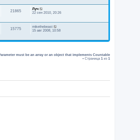
Луч
21865
22 сен 2010, 20:26
mikethebeast
15775
15 авг 2008, 10:58
Parameter must be an array or an object that implements Countable
• Страница
1
из
1