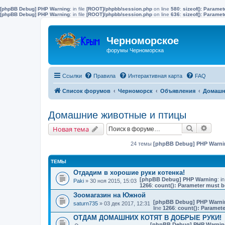
[phpBB Debug] PHP Warning
: in file
[ROOT]/phpbb/session.php
on line
580
:
sizeof(): Parame
[phpBB Debug] PHP Warning
: in file
[ROOT]/phpbb/session.php
on line
636
:
sizeof(): Parame
Черноморское
форумы Черноморска
Ссылки
Правила
Интерактивная карта
FAQ
Список форумов
Черноморск
Объявления
Домашн
Домашние животные и птицы
Поиск
Расш
Новая тема
24 темы
[phpBB Debug] PHP Warni
ТЕМЫ
Отдадим в хорошие руки котенка!
[phpBB Debug] PHP Warning
: in
Paki
» 30 ноя 2015, 15:03
1266
:
count(): Parameter must b
Зоомагазин на Южной
[phpBB Debug] PHP Warni
saturn735
» 03 дек 2017, 12:31
line
1266
:
count(): Paramete
ОТДАМ ДОМАШНИХ КОТЯТ В ДОБРЫЕ РУКИ!
[phpBB Debug] PHP Warnin