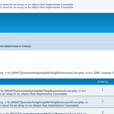
ter must be an array or an object that implements Countable
ter must be an array or an object that implements Countable
ие животные и птицы
иренный поиск
ng
: in file
[ROOT]/vendor/twig/twig/lib/Twig/Extension/Core.php
on line
1266
:
count(): 
ОТВЕТЫ
1
 file
[ROOT]/vendor/twig/twig/lib/Twig/Extension/Core.php
on line
e an array or an object that implements Countable
0
ng
: in file
[ROOT]/vendor/twig/twig/lib/Twig/Extension/Core.php
on
r must be an array or an object that implements Countable
0
g
: in file
[ROOT]/vendor/twig/twig/lib/Twig/Extension/Core.php
on