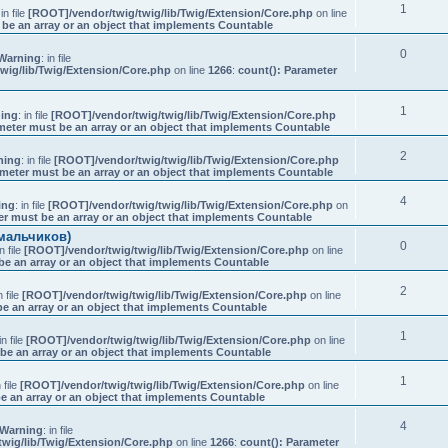
1
 in file
[ROOT]/vendor/twig/twig/lib/Twig/Extension/Core.php
on line
 be an array or an object that implements Countable
0
Warning
: in file
wig/lib/Twig/Extension/Core.php
on line
1266
:
count(): Parameter
1
ing
: in file
[ROOT]/vendor/twig/twig/lib/Twig/Extension/Core.php
meter must be an array or an object that implements Countable
2
ning
: in file
[ROOT]/vendor/twig/twig/lib/Twig/Extension/Core.php
ameter must be an array or an object that implements Countable
4
ing
: in file
[ROOT]/vendor/twig/twig/lib/Twig/Extension/Core.php
on
er must be an array or an object that implements Countable
(мальчиков)
0
in file
[ROOT]/vendor/twig/twig/lib/Twig/Extension/Core.php
on line
be an array or an object that implements Countable
2
n file
[ROOT]/vendor/twig/twig/lib/Twig/Extension/Core.php
on line
e an array or an object that implements Countable
1
in file
[ROOT]/vendor/twig/twig/lib/Twig/Extension/Core.php
on line
be an array or an object that implements Countable
1
n file
[ROOT]/vendor/twig/twig/lib/Twig/Extension/Core.php
on line
e an array or an object that implements Countable
4
Warning
: in file
wig/lib/Twig/Extension/Core.php
on line
1266
:
count(): Parameter