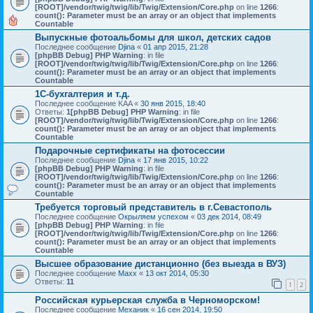
[ROOT]/vendor/twig/twig/lib/Twig/Extension/Core.php
on line
1266
:
count(): Parameter must be an array or an object that implements
Countable
Выпускные фотоальбомы для школ, детских садов
Последнее сообщение
Djina
«
01 апр 2015, 21:28
[phpBB Debug] PHP Warning
: in file
[ROOT]/vendor/twig/twig/lib/Twig/Extension/Core.php
on line
1266
:
count(): Parameter must be an array or an object that implements
Countable
1С-бухгалтерия и т.д.
Последнее сообщение
KAA
«
30 янв 2015, 18:40
Ответы:
1
[phpBB Debug] PHP Warning
: in file
[ROOT]/vendor/twig/twig/lib/Twig/Extension/Core.php
on line
1266
:
count(): Parameter must be an array or an object that implements
Countable
Подарочные сертификаты на фотосессии
Последнее сообщение
Djina
«
17 янв 2015, 10:22
[phpBB Debug] PHP Warning
: in file
[ROOT]/vendor/twig/twig/lib/Twig/Extension/Core.php
on line
1266
:
count(): Parameter must be an array or an object that implements
Countable
Требуется торговый представитель в г.Севастополь
Последнее сообщение
Окрыляем успехом
«
03 дек 2014, 08:49
[phpBB Debug] PHP Warning
: in file
[ROOT]/vendor/twig/twig/lib/Twig/Extension/Core.php
on line
1266
:
count(): Parameter must be an array or an object that implements
Countable
Высшее образование дистанционно (без выезда в ВУЗ)
Последнее сообщение
Maxx
«
13 окт 2014, 05:30
Ответы:
11
1
2
Российская курьерская служба в Черноморском!
Последнее сообщение
Механик
«
16 сен 2014, 19:50