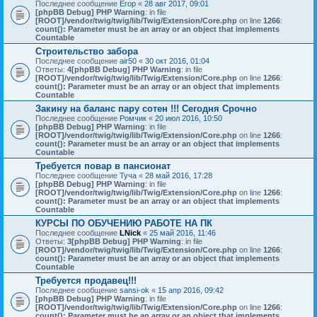
Последнее сообщение
Егор
«
28 авг 2017, 09:01
[phpBB Debug] PHP Warning
: in file
[ROOT]/vendor/twig/twig/lib/Twig/Extension/Core.php
on line
1266
:
count(): Parameter must be an array or an object that implements
Countable
Строительство забора
Последнее сообщение
air50
«
30 окт 2016, 01:04
Ответы:
4
[phpBB Debug] PHP Warning
: in file
[ROOT]/vendor/twig/twig/lib/Twig/Extension/Core.php
on line
1266
:
count(): Parameter must be an array or an object that implements
Countable
Закину на баланс пару сотен !!! Сегодня Срочно
Последнее сообщение
Ромчик
«
20 июл 2016, 10:50
[phpBB Debug] PHP Warning
: in file
[ROOT]/vendor/twig/twig/lib/Twig/Extension/Core.php
on line
1266
:
count(): Parameter must be an array or an object that implements
Countable
Требуется повар в пансионат
Последнее сообщение
Туча
«
28 май 2016, 17:28
[phpBB Debug] PHP Warning
: in file
[ROOT]/vendor/twig/twig/lib/Twig/Extension/Core.php
on line
1266
:
count(): Parameter must be an array or an object that implements
Countable
КУРСЫ ПО ОБУЧЕНИЮ РАБОТЕ НА ПК
Последнее сообщение
LNick
«
25 май 2016, 11:46
Ответы:
3
[phpBB Debug] PHP Warning
: in file
[ROOT]/vendor/twig/twig/lib/Twig/Extension/Core.php
on line
1266
:
count(): Parameter must be an array or an object that implements
Countable
Требуется продавец!!!
Последнее сообщение
sansi-ok
«
15 апр 2016, 09:42
[phpBB Debug] PHP Warning
: in file
[ROOT]/vendor/twig/twig/lib/Twig/Extension/Core.php
on line
1266
:
count(): Parameter must be an array or an object that implements