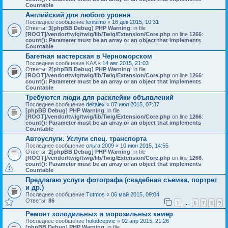
Countable
Английский для любого уровня
Последнее сообщение
lenisimo
«
16 дек 2015, 10:31
Ответы:
3
[phpBB Debug] PHP Warning
: in file
[ROOT]/vendor/twig/twig/lib/Twig/Extension/Core.php
on line
1266
:
count(): Parameter must be an array or an object that implements
Countable
Багетная мастерская в Черноморском
Последнее сообщение
KAA
«
14 авг 2015, 21:03
Ответы:
2
[phpBB Debug] PHP Warning
: in file
[ROOT]/vendor/twig/twig/lib/Twig/Extension/Core.php
on line
1266
:
count(): Parameter must be an array or an object that implements
Countable
Требуются люди для расклейки объявлений
Последнее сообщение
deltalex
«
07 июл 2015, 07:37
[phpBB Debug] PHP Warning
: in file
[ROOT]/vendor/twig/twig/lib/Twig/Extension/Core.php
on line
1266
:
count(): Parameter must be an array or an object that implements
Countable
Автоуслуги. Услуги спец. транспорта
Последнее сообщение
ольга 2009
«
10 июн 2015, 14:55
Ответы:
2
[phpBB Debug] PHP Warning
: in file
[ROOT]/vendor/twig/twig/lib/Twig/Extension/Core.php
on line
1266
:
count(): Parameter must be an array or an object that implements
Countable
Предлагаю услуги фотографа (свадебная съемка, портрет
и др.)
Последнее сообщение
Tutmos
«
06 май 2015, 09:04
Ответы:
86
1
6
7
8
9
…
Ремонт холодильных и морозильных камер
Последнее сообщение
holodcepvic
«
02 апр 2015, 21:26
[phpBB Debug] PHP Warning
: in file