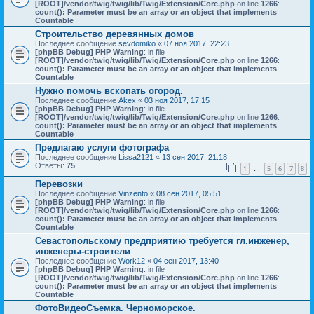
[ROOT]/vendor/twig/twig/lib/Twig/Extension/Core.php
on line
1266
:
count(): Parameter must be an array or an object that implements
Countable
Строительство деревянных домов
Последнее сообщение
sevdomiko
«
07 ноя 2017, 22:23
[phpBB Debug] PHP Warning
: in file
[ROOT]/vendor/twig/twig/lib/Twig/Extension/Core.php
on line
1266
:
count(): Parameter must be an array or an object that implements
Countable
Нужно помочь вскопать огород.
Последнее сообщение
Akex
«
03 ноя 2017, 17:15
[phpBB Debug] PHP Warning
: in file
[ROOT]/vendor/twig/twig/lib/Twig/Extension/Core.php
on line
1266
:
count(): Parameter must be an array or an object that implements
Countable
Предлагаю услуги фотографа
Последнее сообщение
Lissa2121
«
13 сен 2017, 21:18
Ответы:
75
1
5
6
7
8
…
Перевозки
Последнее сообщение
Vinzento
«
08 сен 2017, 05:51
[phpBB Debug] PHP Warning
: in file
[ROOT]/vendor/twig/twig/lib/Twig/Extension/Core.php
on line
1266
:
count(): Parameter must be an array or an object that implements
Countable
Севастопольскому предприятию требуется гл.инженер,
инженеры-строители
Последнее сообщение
Work12
«
04 сен 2017, 13:40
[phpBB Debug] PHP Warning
: in file
[ROOT]/vendor/twig/twig/lib/Twig/Extension/Core.php
on line
1266
:
count(): Parameter must be an array or an object that implements
Countable
ФотоВидеоСъемка. Черноморское.