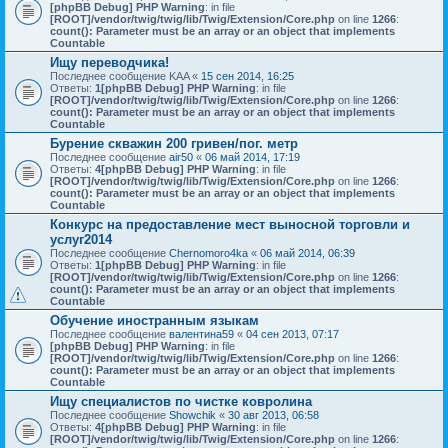
[phpBB Debug] PHP Warning
: in file
[ROOT]/vendor/twig/twig/lib/Twig/Extension/Core.php
on line
1266
:
count(): Parameter must be an array or an object that implements
Countable
Ищу переводчика!
Последнее сообщение
KAA
«
15 сен 2014, 16:25
Ответы:
1
[phpBB Debug] PHP Warning
: in file
[ROOT]/vendor/twig/twig/lib/Twig/Extension/Core.php
on line
1266
:
count(): Parameter must be an array or an object that implements
Countable
Бурение скважин 200 гривен/пог. метр
Последнее сообщение
air50
«
06 май 2014, 17:19
Ответы:
4
[phpBB Debug] PHP Warning
: in file
[ROOT]/vendor/twig/twig/lib/Twig/Extension/Core.php
on line
1266
:
count(): Parameter must be an array or an object that implements
Countable
Конкурс на предоставление мест выносной торговли и
услуг2014
Последнее сообщение
Chernomoro4ka
«
06 май 2014, 06:39
Ответы:
1
[phpBB Debug] PHP Warning
: in file
[ROOT]/vendor/twig/twig/lib/Twig/Extension/Core.php
on line
1266
:
count(): Parameter must be an array or an object that implements
Countable
Обучение иностранным языкам
Последнее сообщение
валентина59
«
04 сен 2013, 07:17
[phpBB Debug] PHP Warning
: in file
[ROOT]/vendor/twig/twig/lib/Twig/Extension/Core.php
on line
1266
:
count(): Parameter must be an array or an object that implements
Countable
Ищу специалистов по чистке ковролина
Последнее сообщение
Showchik
«
30 авг 2013, 06:58
Ответы:
4
[phpBB Debug] PHP Warning
: in file
[ROOT]/vendor/twig/twig/lib/Twig/Extension/Core.php
on line
1266
: