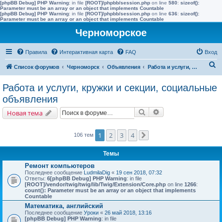
[phpBB Debug] PHP Warning
: in file
[ROOT]/phpbb/session.php
on line
580
:
sizeof():
Parameter must be an array or an object that implements Countable
[phpBB Debug] PHP Warning
: in file
[ROOT]/phpbb/session.php
on line
636
:
sizeof():
Parameter must be an array or an object that implements Countable
Черноморское
Правила
Интерактивная карта
FAQ
Вход
П
Список форумов
Черноморск
Объявления
Работа и услуги, кружки и секции, социальные объявления
о
Работа и услуги, кружки и секции, социальные
и
объявления
с
Поиск
Расширенный поис
Новая тема
к
1
2
3
4
106 тем
След.
Темы
Ремонт компьютеров
Последнее сообщение
LudmilaDig
«
19 сен 2018, 07:32
Ответы:
6
[phpBB Debug] PHP Warning
: in file
[ROOT]/vendor/twig/twig/lib/Twig/Extension/Core.php
on line
1266
:
count(): Parameter must be an array or an object that implements
Countable
Математика, английский
Последнее сообщение
Уроки
«
26 май 2018, 13:16
[phpBB Debug] PHP Warning
: in file