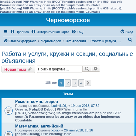
[phpBB Debug] PHP Warning
: in file
[ROOT]/phpbb/session.php
on line
580
:
sizeof():
Parameter must be an array or an object that implements Countable
[phpBB Debug] PHP Warning
: in file
[ROOT]/phpbb/session.php
on line
636
:
sizeof():
Parameter must be an array or an object that implements Countable
Черноморское
Правила
Интерактивная карта
FAQ
Вход
П
Список форумов
Черноморск
Объявления
Работа и услуги, кружки и секции, социальные объявления
о
Работа и услуги, кружки и секции, социальные
и
объявления
с
Поиск
Расширенный поис
Новая тема
к
1
2
3
4
106 тем
След.
Темы
Ремонт компьютеров
Последнее сообщение
LudmilaDig
«
19 сен 2018, 07:32
Ответы:
6
[phpBB Debug] PHP Warning
: in file
[ROOT]/vendor/twig/twig/lib/Twig/Extension/Core.php
on line
1266
:
count(): Parameter must be an array or an object that implements
Countable
Математика, английский
Последнее сообщение
Уроки
«
26 май 2018, 13:16
[phpBB Debug] PHP Warning
: in file