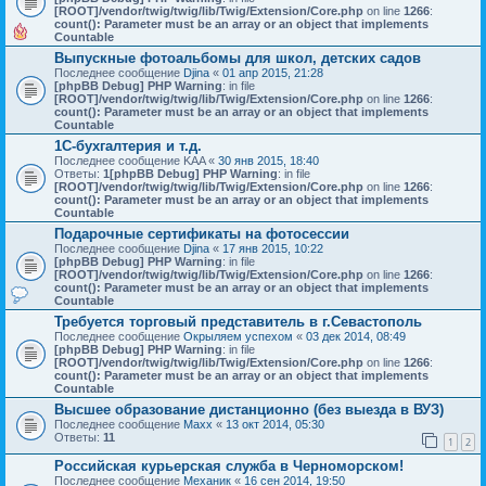
[ROOT]/vendor/twig/twig/lib/Twig/Extension/Core.php
on line
1266
:
count(): Parameter must be an array or an object that implements
Countable
Выпускные фотоальбомы для школ, детских садов
Последнее сообщение
Djina
«
01 апр 2015, 21:28
[phpBB Debug] PHP Warning
: in file
[ROOT]/vendor/twig/twig/lib/Twig/Extension/Core.php
on line
1266
:
count(): Parameter must be an array or an object that implements
Countable
1С-бухгалтерия и т.д.
Последнее сообщение
KAA
«
30 янв 2015, 18:40
Ответы:
1
[phpBB Debug] PHP Warning
: in file
[ROOT]/vendor/twig/twig/lib/Twig/Extension/Core.php
on line
1266
:
count(): Parameter must be an array or an object that implements
Countable
Подарочные сертификаты на фотосессии
Последнее сообщение
Djina
«
17 янв 2015, 10:22
[phpBB Debug] PHP Warning
: in file
[ROOT]/vendor/twig/twig/lib/Twig/Extension/Core.php
on line
1266
:
count(): Parameter must be an array or an object that implements
Countable
Требуется торговый представитель в г.Севастополь
Последнее сообщение
Окрыляем успехом
«
03 дек 2014, 08:49
[phpBB Debug] PHP Warning
: in file
[ROOT]/vendor/twig/twig/lib/Twig/Extension/Core.php
on line
1266
:
count(): Parameter must be an array or an object that implements
Countable
Высшее образование дистанционно (без выезда в ВУЗ)
Последнее сообщение
Maxx
«
13 окт 2014, 05:30
Ответы:
11
1
2
Российская курьерская служба в Черноморском!
Последнее сообщение
Механик
«
16 сен 2014, 19:50