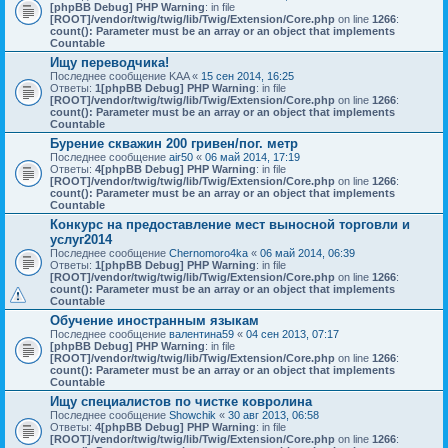
[phpBB Debug] PHP Warning
: in file
[ROOT]/vendor/twig/twig/lib/Twig/Extension/Core.php
on line
1266
:
count(): Parameter must be an array or an object that implements
Countable
Ищу переводчика!
Последнее сообщение
KAA
«
15 сен 2014, 16:25
Ответы:
1
[phpBB Debug] PHP Warning
: in file
[ROOT]/vendor/twig/twig/lib/Twig/Extension/Core.php
on line
1266
:
count(): Parameter must be an array or an object that implements
Countable
Бурение скважин 200 гривен/пог. метр
Последнее сообщение
air50
«
06 май 2014, 17:19
Ответы:
4
[phpBB Debug] PHP Warning
: in file
[ROOT]/vendor/twig/twig/lib/Twig/Extension/Core.php
on line
1266
:
count(): Parameter must be an array or an object that implements
Countable
Конкурс на предоставление мест выносной торговли и
услуг2014
Последнее сообщение
Chernomoro4ka
«
06 май 2014, 06:39
Ответы:
1
[phpBB Debug] PHP Warning
: in file
[ROOT]/vendor/twig/twig/lib/Twig/Extension/Core.php
on line
1266
:
count(): Parameter must be an array or an object that implements
Countable
Обучение иностранным языкам
Последнее сообщение
валентина59
«
04 сен 2013, 07:17
[phpBB Debug] PHP Warning
: in file
[ROOT]/vendor/twig/twig/lib/Twig/Extension/Core.php
on line
1266
:
count(): Parameter must be an array or an object that implements
Countable
Ищу специалистов по чистке ковролина
Последнее сообщение
Showchik
«
30 авг 2013, 06:58
Ответы:
4
[phpBB Debug] PHP Warning
: in file
[ROOT]/vendor/twig/twig/lib/Twig/Extension/Core.php
on line
1266
: