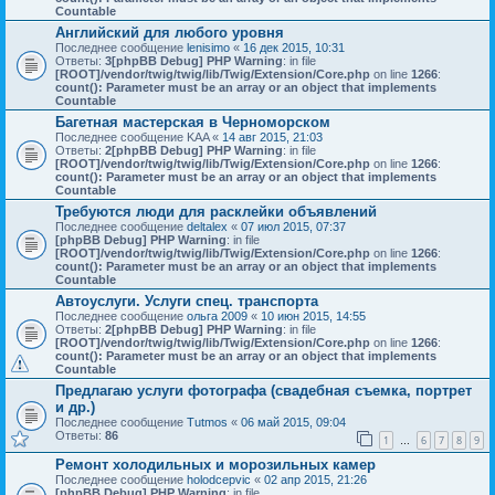
Countable
Английский для любого уровня
Последнее сообщение
lenisimo
«
16 дек 2015, 10:31
Ответы:
3
[phpBB Debug] PHP Warning
: in file
[ROOT]/vendor/twig/twig/lib/Twig/Extension/Core.php
on line
1266
:
count(): Parameter must be an array or an object that implements
Countable
Багетная мастерская в Черноморском
Последнее сообщение
KAA
«
14 авг 2015, 21:03
Ответы:
2
[phpBB Debug] PHP Warning
: in file
[ROOT]/vendor/twig/twig/lib/Twig/Extension/Core.php
on line
1266
:
count(): Parameter must be an array or an object that implements
Countable
Требуются люди для расклейки объявлений
Последнее сообщение
deltalex
«
07 июл 2015, 07:37
[phpBB Debug] PHP Warning
: in file
[ROOT]/vendor/twig/twig/lib/Twig/Extension/Core.php
on line
1266
:
count(): Parameter must be an array or an object that implements
Countable
Автоуслуги. Услуги спец. транспорта
Последнее сообщение
ольга 2009
«
10 июн 2015, 14:55
Ответы:
2
[phpBB Debug] PHP Warning
: in file
[ROOT]/vendor/twig/twig/lib/Twig/Extension/Core.php
on line
1266
:
count(): Parameter must be an array or an object that implements
Countable
Предлагаю услуги фотографа (свадебная съемка, портрет
и др.)
Последнее сообщение
Tutmos
«
06 май 2015, 09:04
Ответы:
86
1
6
7
8
9
…
Ремонт холодильных и морозильных камер
Последнее сообщение
holodcepvic
«
02 апр 2015, 21:26
[phpBB Debug] PHP Warning
: in file