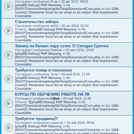
Последнее сообщение
Егор
«
28 авг 2017, 09:01
[phpBB Debug] PHP Warning
: in file
[ROOT]/vendor/twig/twig/lib/Twig/Extension/Core.php
on line
1266
:
count(): Parameter must be an array or an object that implements
Countable
Строительство забора
Последнее сообщение
air50
«
30 окт 2016, 01:04
Ответы:
4
[phpBB Debug] PHP Warning
: in file
[ROOT]/vendor/twig/twig/lib/Twig/Extension/Core.php
on line
1266
:
count(): Parameter must be an array or an object that implements
Countable
Закину на баланс пару сотен !!! Сегодня Срочно
Последнее сообщение
Ромчик
«
20 июл 2016, 10:50
[phpBB Debug] PHP Warning
: in file
[ROOT]/vendor/twig/twig/lib/Twig/Extension/Core.php
on line
1266
:
count(): Parameter must be an array or an object that implements
Countable
Требуется повар в пансионат
Последнее сообщение
Туча
«
28 май 2016, 17:28
[phpBB Debug] PHP Warning
: in file
[ROOT]/vendor/twig/twig/lib/Twig/Extension/Core.php
on line
1266
:
count(): Parameter must be an array or an object that implements
Countable
КУРСЫ ПО ОБУЧЕНИЮ РАБОТЕ НА ПК
Последнее сообщение
LNick
«
25 май 2016, 11:46
Ответы:
3
[phpBB Debug] PHP Warning
: in file
[ROOT]/vendor/twig/twig/lib/Twig/Extension/Core.php
on line
1266
:
count(): Parameter must be an array or an object that implements
Countable
Требуется продавец!!!
Последнее сообщение
sansi-ok
«
15 апр 2016, 09:42
[phpBB Debug] PHP Warning
: in file
[ROOT]/vendor/twig/twig/lib/Twig/Extension/Core.php
on line
1266
:
count(): Parameter must be an array or an object that implements