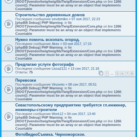
[ROOT]/vendor/twig/twig/lib/Twig/Extension/Core.php
on line
1266
:
count(): Parameter must be an array or an object that implements
Countable
Строительство деревянных домов
Последнее сообщение
sevdomiko
«
07 ноя 2017, 22:23
[phpBB Debug] PHP Warning
: in file
[ROOT]/vendor/twig/twig/lib/Twig/Extension/Core.php
on line
1266
:
count(): Parameter must be an array or an object that implements
Countable
Нужно помочь вскопать огород.
Последнее сообщение
Akex
«
03 ноя 2017, 17:15
[phpBB Debug] PHP Warning
: in file
[ROOT]/vendor/twig/twig/lib/Twig/Extension/Core.php
on line
1266
:
count(): Parameter must be an array or an object that implements
Countable
Предлагаю услуги фотографа
Последнее сообщение
Lissa2121
«
13 сен 2017, 21:18
Ответы:
75
1
5
6
7
8
…
Перевозки
Последнее сообщение
Vinzento
«
08 сен 2017, 05:51
[phpBB Debug] PHP Warning
: in file
[ROOT]/vendor/twig/twig/lib/Twig/Extension/Core.php
on line
1266
:
count(): Parameter must be an array or an object that implements
Countable
Севастопольскому предприятию требуется гл.инженер,
инженеры-строители
Последнее сообщение
Work12
«
04 сен 2017, 13:40
[phpBB Debug] PHP Warning
: in file
[ROOT]/vendor/twig/twig/lib/Twig/Extension/Core.php
on line
1266
:
count(): Parameter must be an array or an object that implements
Countable
ФотоВидеоСъемка. Черноморское.