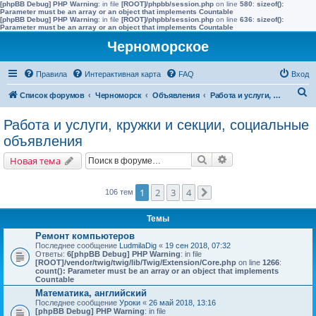
[phpBB Debug] PHP Warning
: in file
[ROOT]/phpbb/session.php
on line
580
:
sizeof():
Parameter must be an array or an object that implements Countable
[phpBB Debug] PHP Warning
: in file
[ROOT]/phpbb/session.php
on line
636
:
sizeof():
Parameter must be an array or an object that implements Countable
Черноморское
Правила
Интерактивная карта
FAQ
Вход
П
Список форумов
Черноморск
Объявления
Работа и услуги, кружки и секции, социальные объявления
о
Работа и услуги, кружки и секции, социальные
и
объявления
с
Поиск
Расширенный поис
Новая тема
к
1
2
3
4
106 тем
След.
Темы
Ремонт компьютеров
Последнее сообщение
LudmilaDig
«
19 сен 2018, 07:32
Ответы:
6
[phpBB Debug] PHP Warning
: in file
[ROOT]/vendor/twig/twig/lib/Twig/Extension/Core.php
on line
1266
:
count(): Parameter must be an array or an object that implements
Countable
Математика, английский
Последнее сообщение
Уроки
«
26 май 2018, 13:16
[phpBB Debug] PHP Warning
: in file