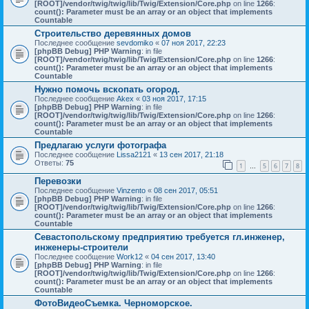
[ROOT]/vendor/twig/twig/lib/Twig/Extension/Core.php
on line
1266
:
count(): Parameter must be an array or an object that implements
Countable
Строительство деревянных домов
Последнее сообщение
sevdomiko
«
07 ноя 2017, 22:23
[phpBB Debug] PHP Warning
: in file
[ROOT]/vendor/twig/twig/lib/Twig/Extension/Core.php
on line
1266
:
count(): Parameter must be an array or an object that implements
Countable
Нужно помочь вскопать огород.
Последнее сообщение
Akex
«
03 ноя 2017, 17:15
[phpBB Debug] PHP Warning
: in file
[ROOT]/vendor/twig/twig/lib/Twig/Extension/Core.php
on line
1266
:
count(): Parameter must be an array or an object that implements
Countable
Предлагаю услуги фотографа
Последнее сообщение
Lissa2121
«
13 сен 2017, 21:18
Ответы:
75
1
5
6
7
8
…
Перевозки
Последнее сообщение
Vinzento
«
08 сен 2017, 05:51
[phpBB Debug] PHP Warning
: in file
[ROOT]/vendor/twig/twig/lib/Twig/Extension/Core.php
on line
1266
:
count(): Parameter must be an array or an object that implements
Countable
Севастопольскому предприятию требуется гл.инженер,
инженеры-строители
Последнее сообщение
Work12
«
04 сен 2017, 13:40
[phpBB Debug] PHP Warning
: in file
[ROOT]/vendor/twig/twig/lib/Twig/Extension/Core.php
on line
1266
:
count(): Parameter must be an array or an object that implements
Countable
ФотоВидеоСъемка. Черноморское.