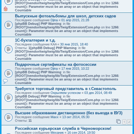
[ROOT]/vendor/twig/twig/lib/Twig/Extension/Core.php
on line
1266
:
count(): Parameter must be an array or an object that implements
Countable
Выпускные фотоальбомы для школ, детских садов
Последнее сообщение
Djina
«
01 апр 2015, 21:28
[phpBB Debug] PHP Warning
: in file
[ROOT]/vendor/twig/twig/lib/Twig/Extension/Core.php
on line
1266
:
count(): Parameter must be an array or an object that implements
Countable
1С-бухгалтерия и т.д.
Последнее сообщение
KAA
«
30 янв 2015, 18:40
Ответы:
1
[phpBB Debug] PHP Warning
: in file
[ROOT]/vendor/twig/twig/lib/Twig/Extension/Core.php
on line
1266
:
count(): Parameter must be an array or an object that implements
Countable
Подарочные сертификаты на фотосессии
Последнее сообщение
Djina
«
17 янв 2015, 10:22
[phpBB Debug] PHP Warning
: in file
[ROOT]/vendor/twig/twig/lib/Twig/Extension/Core.php
on line
1266
:
count(): Parameter must be an array or an object that implements
Countable
Требуется торговый представитель в г.Севастополь
Последнее сообщение
Окрыляем успехом
«
03 дек 2014, 08:49
[phpBB Debug] PHP Warning
: in file
[ROOT]/vendor/twig/twig/lib/Twig/Extension/Core.php
on line
1266
:
count(): Parameter must be an array or an object that implements
Countable
Высшее образование дистанционно (без выезда в ВУЗ)
Последнее сообщение
Maxx
«
13 окт 2014, 05:30
Ответы:
11
1
2
Российская курьерская служба в Черноморском!
Последнее сообщение
Механик
«
16 сен 2014, 19:50