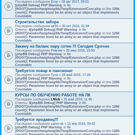
Последнее сообщение
Егор
«
28 авг 2017, 09:01
[phpBB Debug] PHP Warning
: in file
[ROOT]/vendor/twig/twig/lib/Twig/Extension/Core.php
on line
1266
:
count(): Parameter must be an array or an object that implements
Countable
Строительство забора
Последнее сообщение
air50
«
30 окт 2016, 01:04
Ответы:
4
[phpBB Debug] PHP Warning
: in file
[ROOT]/vendor/twig/twig/lib/Twig/Extension/Core.php
on line
1266
:
count(): Parameter must be an array or an object that implements
Countable
Закину на баланс пару сотен !!! Сегодня Срочно
Последнее сообщение
Ромчик
«
20 июл 2016, 10:50
[phpBB Debug] PHP Warning
: in file
[ROOT]/vendor/twig/twig/lib/Twig/Extension/Core.php
on line
1266
:
count(): Parameter must be an array or an object that implements
Countable
Требуется повар в пансионат
Последнее сообщение
Туча
«
28 май 2016, 17:28
[phpBB Debug] PHP Warning
: in file
[ROOT]/vendor/twig/twig/lib/Twig/Extension/Core.php
on line
1266
:
count(): Parameter must be an array or an object that implements
Countable
КУРСЫ ПО ОБУЧЕНИЮ РАБОТЕ НА ПК
Последнее сообщение
LNick
«
25 май 2016, 11:46
Ответы:
3
[phpBB Debug] PHP Warning
: in file
[ROOT]/vendor/twig/twig/lib/Twig/Extension/Core.php
on line
1266
:
count(): Parameter must be an array or an object that implements
Countable
Требуется продавец!!!
Последнее сообщение
sansi-ok
«
15 апр 2016, 09:42
[phpBB Debug] PHP Warning
: in file
[ROOT]/vendor/twig/twig/lib/Twig/Extension/Core.php
on line
1266
:
count(): Parameter must be an array or an object that implements