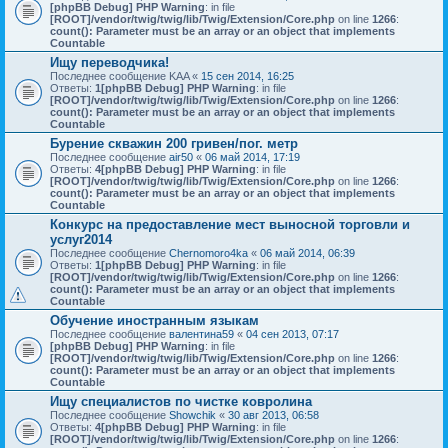
[phpBB Debug] PHP Warning
: in file
[ROOT]/vendor/twig/twig/lib/Twig/Extension/Core.php
on line
1266
:
count(): Parameter must be an array or an object that implements
Countable
Ищу переводчика!
Последнее сообщение
KAA
«
15 сен 2014, 16:25
Ответы:
1
[phpBB Debug] PHP Warning
: in file
[ROOT]/vendor/twig/twig/lib/Twig/Extension/Core.php
on line
1266
:
count(): Parameter must be an array or an object that implements
Countable
Бурение скважин 200 гривен/пог. метр
Последнее сообщение
air50
«
06 май 2014, 17:19
Ответы:
4
[phpBB Debug] PHP Warning
: in file
[ROOT]/vendor/twig/twig/lib/Twig/Extension/Core.php
on line
1266
:
count(): Parameter must be an array or an object that implements
Countable
Конкурс на предоставление мест выносной торговли и
услуг2014
Последнее сообщение
Chernomoro4ka
«
06 май 2014, 06:39
Ответы:
1
[phpBB Debug] PHP Warning
: in file
[ROOT]/vendor/twig/twig/lib/Twig/Extension/Core.php
on line
1266
:
count(): Parameter must be an array or an object that implements
Countable
Обучение иностранным языкам
Последнее сообщение
валентина59
«
04 сен 2013, 07:17
[phpBB Debug] PHP Warning
: in file
[ROOT]/vendor/twig/twig/lib/Twig/Extension/Core.php
on line
1266
:
count(): Parameter must be an array or an object that implements
Countable
Ищу специалистов по чистке ковролина
Последнее сообщение
Showchik
«
30 авг 2013, 06:58
Ответы:
4
[phpBB Debug] PHP Warning
: in file
[ROOT]/vendor/twig/twig/lib/Twig/Extension/Core.php
on line
1266
: