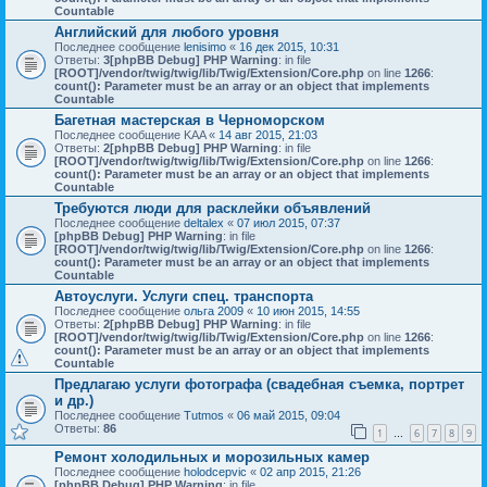
Countable
Английский для любого уровня
Последнее сообщение
lenisimo
«
16 дек 2015, 10:31
Ответы:
3
[phpBB Debug] PHP Warning
: in file
[ROOT]/vendor/twig/twig/lib/Twig/Extension/Core.php
on line
1266
:
count(): Parameter must be an array or an object that implements
Countable
Багетная мастерская в Черноморском
Последнее сообщение
KAA
«
14 авг 2015, 21:03
Ответы:
2
[phpBB Debug] PHP Warning
: in file
[ROOT]/vendor/twig/twig/lib/Twig/Extension/Core.php
on line
1266
:
count(): Parameter must be an array or an object that implements
Countable
Требуются люди для расклейки объявлений
Последнее сообщение
deltalex
«
07 июл 2015, 07:37
[phpBB Debug] PHP Warning
: in file
[ROOT]/vendor/twig/twig/lib/Twig/Extension/Core.php
on line
1266
:
count(): Parameter must be an array or an object that implements
Countable
Автоуслуги. Услуги спец. транспорта
Последнее сообщение
ольга 2009
«
10 июн 2015, 14:55
Ответы:
2
[phpBB Debug] PHP Warning
: in file
[ROOT]/vendor/twig/twig/lib/Twig/Extension/Core.php
on line
1266
:
count(): Parameter must be an array or an object that implements
Countable
Предлагаю услуги фотографа (свадебная съемка, портрет
и др.)
Последнее сообщение
Tutmos
«
06 май 2015, 09:04
Ответы:
86
1
6
7
8
9
…
Ремонт холодильных и морозильных камер
Последнее сообщение
holodcepvic
«
02 апр 2015, 21:26
[phpBB Debug] PHP Warning
: in file