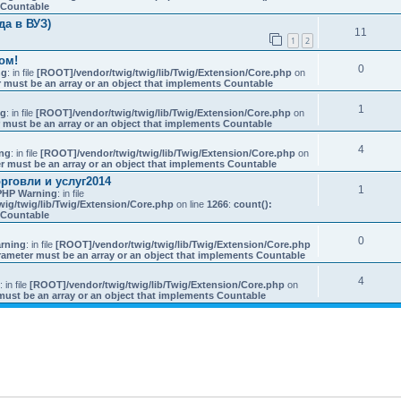
s Countable
а в ВУЗ)
11
1
2
ом!
0
ng
: in file
[ROOT]/vendor/twig/twig/lib/Twig/Extension/Core.php
on
 must be an array or an object that implements Countable
1
ng
: in file
[ROOT]/vendor/twig/twig/lib/Twig/Extension/Core.php
on
 must be an array or an object that implements Countable
4
ng
: in file
[ROOT]/vendor/twig/twig/lib/Twig/Extension/Core.php
on
r must be an array or an object that implements Countable
рговли и услуг2014
1
PHP Warning
: in file
ig/twig/lib/Twig/Extension/Core.php
on line
1266
:
count():
s Countable
0
rning
: in file
[ROOT]/vendor/twig/twig/lib/Twig/Extension/Core.php
rameter must be an array or an object that implements Countable
4
: in file
[ROOT]/vendor/twig/twig/lib/Twig/Extension/Core.php
on
must be an array or an object that implements Countable