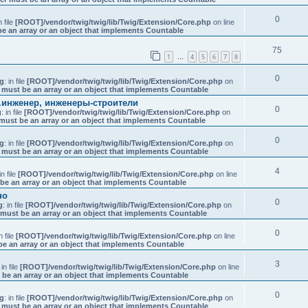
0
n file
[ROOT]/vendor/twig/twig/lib/Twig/Extension/Core.php
on line
e an array or an object that implements Countable
75
1
4
5
6
7
8
…
0
g
: in file
[ROOT]/vendor/twig/twig/lib/Twig/Extension/Core.php
on
 must be an array or an object that implements Countable
.инженер, инженеры-строители
0
g
: in file
[ROOT]/vendor/twig/twig/lib/Twig/Extension/Core.php
on
must be an array or an object that implements Countable
0
g
: in file
[ROOT]/vendor/twig/twig/lib/Twig/Extension/Core.php
on
 must be an array or an object that implements Countable
4
in file
[ROOT]/vendor/twig/twig/lib/Twig/Extension/Core.php
on line
be an array or an object that implements Countable
но
0
g
: in file
[ROOT]/vendor/twig/twig/lib/Twig/Extension/Core.php
on
 must be an array or an object that implements Countable
0
in file
[ROOT]/vendor/twig/twig/lib/Twig/Extension/Core.php
on line
be an array or an object that implements Countable
3
 in file
[ROOT]/vendor/twig/twig/lib/Twig/Extension/Core.php
on line
 be an array or an object that implements Countable
0
g
: in file
[ROOT]/vendor/twig/twig/lib/Twig/Extension/Core.php
on
 must be an array or an object that implements Countable