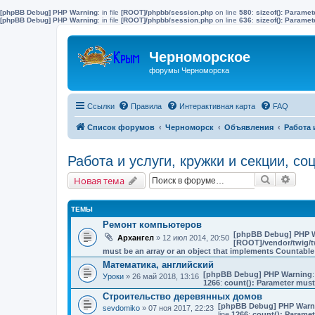
[phpBB Debug] PHP Warning
: in file
[ROOT]/phpbb/session.php
on line
580
:
sizeof(): Parame
[phpBB Debug] PHP Warning
: in file
[ROOT]/phpbb/session.php
on line
636
:
sizeof(): Parame
Черноморское
форумы Черноморска
Ссылки
Правила
Интерактивная карта
FAQ
Список форумов
Черноморск
Объявления
Работа 
Работа и услуги, кружки и секции, с
Поиск
Расш
Новая тема
ТЕМЫ
Ремонт компьютеров
[phpBB Debug] PHP 
Архангел
» 12 июл 2014, 20:50
[ROOT]/vendor/twig/t
must be an array or an object that implements Countable
Математика, английский
[phpBB Debug] PHP Warning
:
Уроки
» 26 май 2018, 13:16
1266
:
count(): Parameter must
Строительство деревянных домов
[phpBB Debug] PHP Warn
sevdomiko
» 07 ноя 2017, 22:23
line
1266
:
count(): Paramet