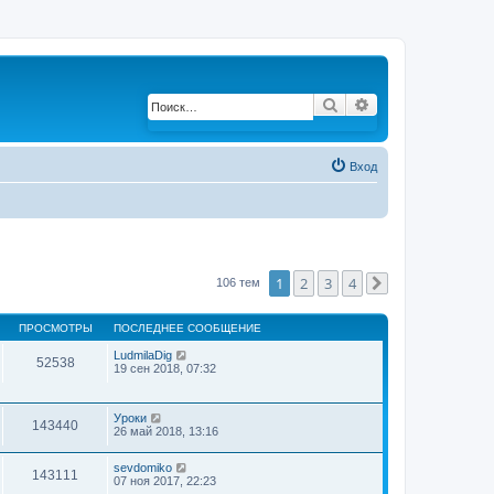
Поиск
Расширенный по
Вход
1
2
3
4
106 тем
След.
ПРОСМОТРЫ
ПОСЛЕДНЕЕ СООБЩЕНИЕ
LudmilaDig
52538
19 сен 2018, 07:32
Уроки
143440
26 май 2018, 13:16
sevdomiko
143111
07 ноя 2017, 22:23