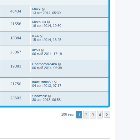
Maxx
46434
13 окт 2014, 05:30
Механик
21558
16 сен 2014, 19:50
KAA
18384
15 сен 2014, 16:25
air50
23067
06 май 2014, 17:19
Chernomoro4ka
19383
06 май 2014, 06:39
валентина59
21750
04 сен 2013, 07:17
Showchik
23603
30 авг 2013, 06:58
1
2
3
4
106 тем
След.