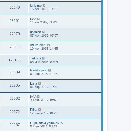
lenisimo
21149
16 дек 2015, 10:31
KAA
18961
14 авг 2015, 21:03
deltalex
22079
07 июл 2015, 07:37
ольга 2009
21011
10 июн 2015, 14:55
Tutmos
178156
06 май 2015, 09:04
holodcepvic
21009
02 апр 2015, 21:26
Djina
21205
01 апр 2015, 21:28
KAA
19002
30 янв 2015, 18:40
Djina
20972
17 янв 2015, 10:22
Окрыляем успехом
21387
03 дек 2014, 08:49