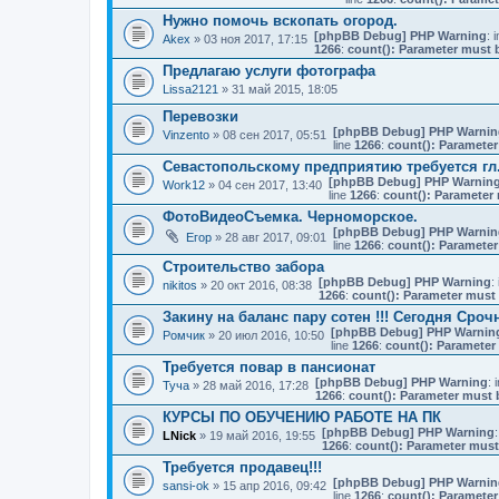
Нужно помочь вскопать огород.
[phpBB Debug] PHP Warning
: i
Akex
» 03 ноя 2017, 17:15
1266
:
count(): Parameter must b
Предлагаю услуги фотографа
Lissa2121
» 31 май 2015, 18:05
Перевозки
[phpBB Debug] PHP Warnin
Vinzento
» 08 сен 2017, 05:51
line
1266
:
count(): Parameter
Севастопольскому предприятию требуется гл
[phpBB Debug] PHP Warnin
Work12
» 04 сен 2017, 13:40
line
1266
:
count(): Parameter 
ФотоВидеоСъемка. Черноморское.
[phpBB Debug] PHP Warnin
Егор
» 28 авг 2017, 09:01
line
1266
:
count(): Parameter
Строительство забора
[phpBB Debug] PHP Warning
: 
nikitos
» 20 окт 2016, 08:38
1266
:
count(): Parameter must 
Закину на баланс пару сотен !!! Сегодня Сроч
[phpBB Debug] PHP Warnin
Ромчик
» 20 июл 2016, 10:50
line
1266
:
count(): Parameter
Требуется повар в пансионат
[phpBB Debug] PHP Warning
: 
Туча
» 28 май 2016, 17:28
1266
:
count(): Parameter must 
КУРСЫ ПО ОБУЧЕНИЮ РАБОТЕ НА ПК
[phpBB Debug] PHP Warning
:
LNick
» 19 май 2016, 19:55
1266
:
count(): Parameter must
Требуется продавец!!!
[phpBB Debug] PHP Warnin
sansi-ok
» 15 апр 2016, 09:42
line
1266
:
count(): Parameter