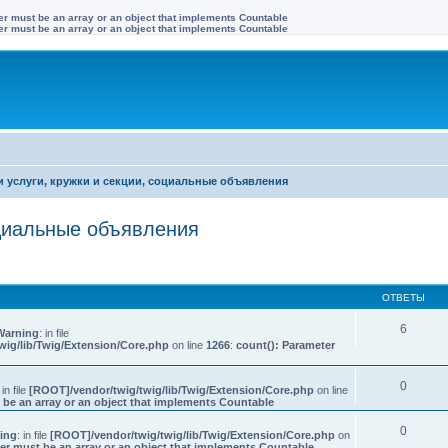
ter must be an array or an object that implements Countable
ter must be an array or an object that implements Countable
и услуги, кружки и секции, социальные объявления
оциальные объявления
иренный поиск
ОТВЕТЫ
6
Warning
: in file
wig/lib/Twig/Extension/Core.php
on line
1266
:
count(): Parameter
0
 in file
[ROOT]/vendor/twig/twig/lib/Twig/Extension/Core.php
on line
 be an array or an object that implements Countable
0
ing
: in file
[ROOT]/vendor/twig/twig/lib/Twig/Extension/Core.php
on
er must be an array or an object that implements Countable