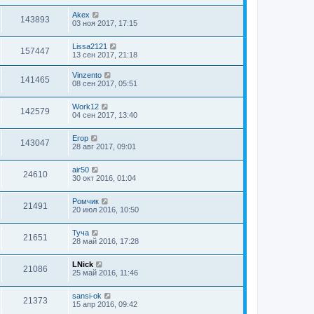
Akex
143893
03 ноя 2017, 17:15
Lissa2121
157447
13 сен 2017, 21:18
Vinzento
141465
08 сен 2017, 05:51
Work12
142579
04 сен 2017, 13:40
Егор
143047
28 авг 2017, 09:01
air50
24610
30 окт 2016, 01:04
Ромчик
21491
20 июл 2016, 10:50
Туча
21651
28 май 2016, 17:28
LNick
21086
25 май 2016, 11:46
sansi-ok
21373
15 апр 2016, 09:42