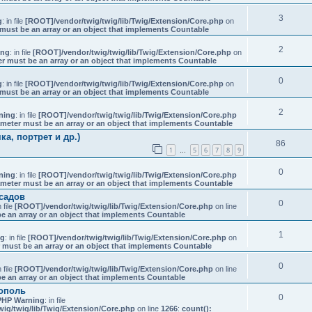
3
g
: in file
[ROOT]/vendor/twig/twig/lib/Twig/Extension/Core.php
on
must be an array or an object that implements Countable
2
ing
: in file
[ROOT]/vendor/twig/twig/lib/Twig/Extension/Core.php
on
er must be an array or an object that implements Countable
0
g
: in file
[ROOT]/vendor/twig/twig/lib/Twig/Extension/Core.php
on
must be an array or an object that implements Countable
2
ning
: in file
[ROOT]/vendor/twig/twig/lib/Twig/Extension/Core.php
ameter must be an array or an object that implements Countable
а, портрет и др.)
86
1
5
6
7
8
9
…
0
ning
: in file
[ROOT]/vendor/twig/twig/lib/Twig/Extension/Core.php
ameter must be an array or an object that implements Countable
садов
0
n file
[ROOT]/vendor/twig/twig/lib/Twig/Extension/Core.php
on line
e an array or an object that implements Countable
1
ng
: in file
[ROOT]/vendor/twig/twig/lib/Twig/Extension/Core.php
on
 must be an array or an object that implements Countable
0
n file
[ROOT]/vendor/twig/twig/lib/Twig/Extension/Core.php
on line
e an array or an object that implements Countable
тополь
0
PHP Warning
: in file
ig/twig/lib/Twig/Extension/Core.php
on line
1266
:
count():