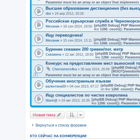
Parameter must be an array or an object that implement
Высшее образование дистанционно (без выезд
dist
» 24 апр 2012, 20:26
Российская курьерская служба в Черноморск
[phpBB Debug] PHP Warni
Механик
» 16 сен 2014, 19:50
line
1266
:
count(): Parameter
Ищу переводчика!
[phpBB Debug] PHP Warni
Механик
» 15 сен 2014, 13:11
line
1266
:
count(): Parameter
Бурение скважин 200 гривен/пог. метр
[phpBB Debug] PHP Warni
Скважина
» 12 авг 2012, 18:50
line
1266
:
count(): Paramete
Конкурс на предоставление мест выносной то
[phpBB Debug] 
Chernomoro4ka
» 30 апр 2014, 20:06
[ROOT]/vendor/tw
Parameter must be an array or an object that implement
Обучение иностранным языкам
[phpBB Debug] PHP Wa
валентина59
» 04 сен 2013, 07:17
on line
1266
:
count(): Pa
Ищу специалистов по чистке ковролина
[phpBB Debug] PHP Warning
Marin@
» 24 авг 2013, 10:35
line
1266
:
count(): Parameter 
Новая тема
Вернуться к списку форумов
КТО СЕЙЧАС НА КОНФЕРЕНЦИИ