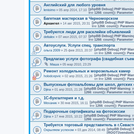
Английский для любого уровня
[phpBB Debug] PHP Warnin
lenisimo
» 05 апр 2014, 17:10
line
1266
:
count(): Parameter 
Багетная мастерская в Черноморском
[phpBB Debug] PHP Warn
Архангел
» 14 авг 2015, 20:31
line
1266
:
count(): Paramet
Требуются люди для расклейки объявлений
[phpBB Debug] PHP Warnin
deltalex
» 07 июл 2015, 07:37
line
1266
:
count(): Parameter 
Автоуслуги. Услуги спец. транспорта
[phpBB Debug] PHP War
ольга 2009
» 25 фев 2013, 20:37
on line
1266
:
count(): Par
Предлагаю услуги фотографа (свадебная съемк
Маша
» 05 мар 2010, 23:29
Ремонт холодильных и морозильных камер
[phpBB Debug] PHP War
holodcepvic
» 02 апр 2015, 21:26
on line
1266
:
count(): Par
Выпускные фотоальбомы для школ, детских 
[phpBB Debug] PHP Warning
: i
Djina
» 01 апр 2015, 21:28
1266
:
count(): Parameter must b
1С-бухгалтерия и т.д.
[phpBB Debug] PHP Warni
Механик
» 30 янв 2015, 16:11
line
1266
:
count(): Parameter
Подарочные сертификаты на фотосессии
[phpBB Debug] PHP Warning
: i
Djina
» 17 янв 2015, 10:22
1266
:
count(): Parameter must b
Требуется торговый представитель в г.Севас
[phpBB Debug] 
Окрыляем успехом
» 03 дек 2014, 08:49
[ROOT]/vendor/tw