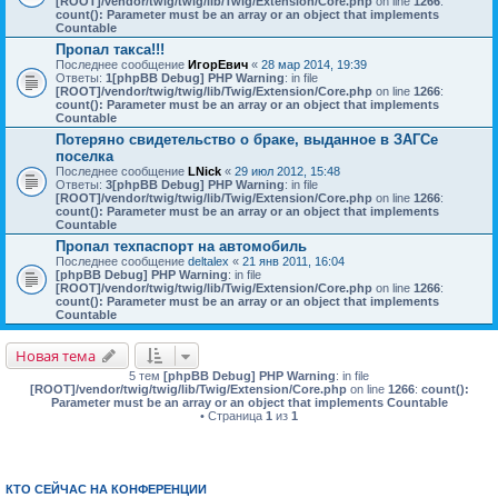
[ROOT]/vendor/twig/twig/lib/Twig/Extension/Core.php
on line
1266
:
count(): Parameter must be an array or an object that implements
Countable
Пропал такса!!!
Последнее сообщение
ИгорЕвич
«
28 мар 2014, 19:39
Ответы:
1
[phpBB Debug] PHP Warning
: in file
[ROOT]/vendor/twig/twig/lib/Twig/Extension/Core.php
on line
1266
:
count(): Parameter must be an array or an object that implements
Countable
Потеряно свидетельство о браке, выданное в ЗАГСе
поселка
Последнее сообщение
LNick
«
29 июл 2012, 15:48
Ответы:
3
[phpBB Debug] PHP Warning
: in file
[ROOT]/vendor/twig/twig/lib/Twig/Extension/Core.php
on line
1266
:
count(): Parameter must be an array or an object that implements
Countable
Пропал техпаспорт на автомобиль
Последнее сообщение
deltalex
«
21 янв 2011, 16:04
[phpBB Debug] PHP Warning
: in file
[ROOT]/vendor/twig/twig/lib/Twig/Extension/Core.php
on line
1266
:
count(): Parameter must be an array or an object that implements
Countable
Новая тема
5 тем
[phpBB Debug] PHP Warning
: in file
[ROOT]/vendor/twig/twig/lib/Twig/Extension/Core.php
on line
1266
:
count():
Parameter must be an array or an object that implements Countable
• Страница
1
из
1
КТО СЕЙЧАС НА КОНФЕРЕНЦИИ