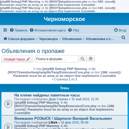
[phpBB Debug] PHP Warning
: in file
[ROOT]/phpbb/session.php
on line
580
:
sizeof():
Parameter must be an array or an object that implements Countable
[phpBB Debug] PHP Warning
: in file
[ROOT]/phpbb/session.php
on line
636
:
sizeof():
Parameter must be an array or an object that implements Countable
Черноморское
Правила
Интерактивная карта
FAQ
Вход
П
Список форумов
Черноморск
Объявления
Объявления о пропаже
о
Объявления о пропаже
и
Поиск
Расширенный поис
Новая тема
с
к
5 тем
[phpBB Debug] PHP Warning
: in file
[ROOT]/vendor/twig/twig/lib/Twig/Extension/Core.php
on line
1266
:
count():
Parameter must be an array or an object that implements Countable
• Страница
1
из
1
Темы
На пляже найдены памятные часы
Последнее сообщение
Дядя Сережа
«
31 май 2015, 11:33
[phpBB Debug] PHP Warning
: in file
[ROOT]/vendor/twig/twig/lib/Twig/Extension/Core.php
on line
1266
:
count(): Parameter must be an array or an object that implements
Countable
Внимание РОЗЫСК ! Шарпило Валерий Васильевич
Последнее сообщение
LNick
«
16 фев 2015, 00:49
[phpBB Debug] PHP Warning
: in file