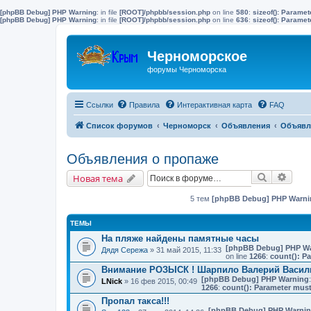
[phpBB Debug] PHP Warning
: in file
[ROOT]/phpbb/session.php
on line
580
:
sizeof(): Parame
[phpBB Debug] PHP Warning
: in file
[ROOT]/phpbb/session.php
on line
636
:
sizeof(): Parame
Черноморское
форумы Черноморска
Ссылки
Правила
Интерактивная карта
FAQ
Список форумов
Черноморск
Объявления
Объявл
Объявления о пропаже
Поиск
Расш
Новая тема
5 тем
[phpBB Debug] PHP Warni
ТЕМЫ
На пляже найдены памятные часы
[phpBB Debug] PHP W
Дядя Сережа
» 31 май 2015, 11:33
on line
1266
:
count(): P
Внимание РОЗЫСК ! Шарпило Валерий Васил
[phpBB Debug] PHP Warning
LNick
» 16 фев 2015, 00:49
1266
:
count(): Parameter must
Пропал такса!!!
[phpBB Debug] PHP Warni