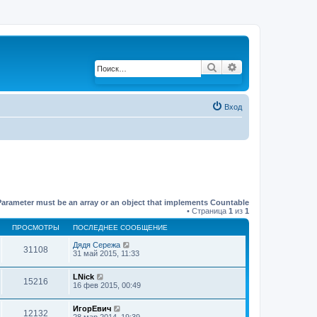
Поиск
Расширенный по
Вход
Parameter must be an array or an object that implements Countable
• Страница
1
из
1
ПРОСМОТРЫ
ПОСЛЕДНЕЕ СООБЩЕНИЕ
Дядя Сережа
31108
31 май 2015, 11:33
LNick
15216
16 фев 2015, 00:49
ИгорЕвич
12132
28 мар 2014, 19:39