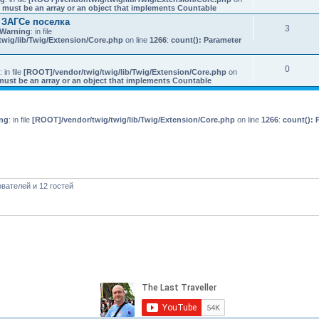
 must be an array or an object that implements Countable
 ЗАГСе поселка
3
Warning
: in file
wig/lib/Twig/Extension/Core.php
on line
1266
:
count(): Parameter
0
: in file
[ROOT]/vendor/twig/twig/lib/Twig/Extension/Core.php
on
must be an array or an object that implements Countable
ng
: in file
[ROOT]/vendor/twig/twig/lib/Twig/Extension/Core.php
on line
1266
:
count(): 
вателей и 12 гостей