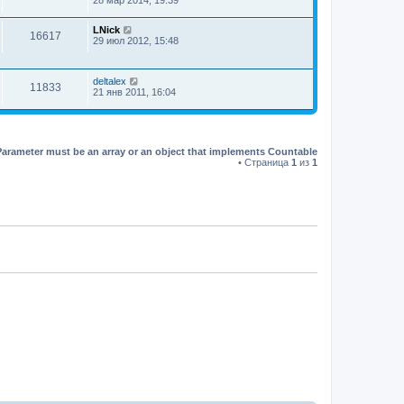
LNick
16617
29 июл 2012, 15:48
deltalex
11833
21 янв 2011, 16:04
Parameter must be an array or an object that implements Countable
• Страница
1
из
1