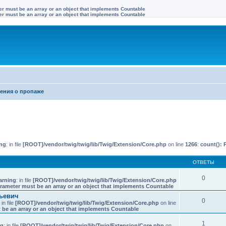
ter must be an array or an object that implements Countable
ter must be an array or an object that implements Countable
ения о пропаже
иренный поиск
ng
: in file
[ROOT]/vendor/twig/twig/lib/Twig/Extension/Core.php
on line
1266
:
count(): 
ОТВЕТЫ
0
arning
: in file
[ROOT]/vendor/twig/twig/lib/Twig/Extension/Core.php
arameter must be an array or an object that implements Countable
ьевич
0
: in file
[ROOT]/vendor/twig/twig/lib/Twig/Extension/Core.php
on line
 be an array or an object that implements Countable
1
ng
: in file
[ROOT]/vendor/twig/twig/lib/Twig/Extension/Core.php
on