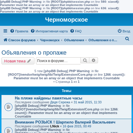
[phpBB Debug] PHP Warning
: in file
[ROOT]/phpbb/session.php
on line
580
:
sizeof():
Parameter must be an array or an object that implements Countable
[phpBB Debug] PHP Warning
: in file
[ROOT]/phpbb/session.php
on line
636
:
sizeof():
Parameter must be an array or an object that implements Countable
Черноморское
Правила
Интерактивная карта
FAQ
Вход
П
Список форумов
Черноморск
Объявления
Объявления о пропаже
о
Объявления о пропаже
и
Поиск
Расширенный поис
Новая тема
с
к
5 тем
[phpBB Debug] PHP Warning
: in file
[ROOT]/vendor/twig/twig/lib/Twig/Extension/Core.php
on line
1266
:
count():
Parameter must be an array or an object that implements Countable
• Страница
1
из
1
Темы
На пляже найдены памятные часы
Последнее сообщение
Дядя Сережа
«
31 май 2015, 11:33
[phpBB Debug] PHP Warning
: in file
[ROOT]/vendor/twig/twig/lib/Twig/Extension/Core.php
on line
1266
:
count(): Parameter must be an array or an object that implements
Countable
Внимание РОЗЫСК ! Шарпило Валерий Васильевич
Последнее сообщение
LNick
«
16 фев 2015, 00:49
[phpBB Debug] PHP Warning
: in file