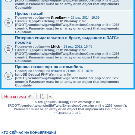
[ROOT]/vendor/twig/twig/lib/Twig/Extension/Core.php
on line
1266
:
count(): Parameter must be an array or an object that implements
Countable
Пропал такса!!!
Последнее сообщение
ИгорЕвич
«
28 мар 2014, 19:39
Ответы:
1
[phpBB Debug] PHP Warning
: in file
[ROOT]/vendor/twig/twig/lib/Twig/Extension/Core.php
on line
1266
:
count(): Parameter must be an array or an object that implements
Countable
Потеряно свидетельство о браке, выданное в ЗАГСе
поселка
Последнее сообщение
LNick
«
29 июл 2012, 15:48
Ответы:
3
[phpBB Debug] PHP Warning
: in file
[ROOT]/vendor/twig/twig/lib/Twig/Extension/Core.php
on line
1266
:
count(): Parameter must be an array or an object that implements
Countable
Пропал техпаспорт на автомобиль
Последнее сообщение
deltalex
«
21 янв 2011, 16:04
[phpBB Debug] PHP Warning
: in file
[ROOT]/vendor/twig/twig/lib/Twig/Extension/Core.php
on line
1266
:
count(): Parameter must be an array or an object that implements
Countable
Новая тема
5 тем
[phpBB Debug] PHP Warning
: in file
[ROOT]/vendor/twig/twig/lib/Twig/Extension/Core.php
on line
1266
:
count():
Parameter must be an array or an object that implements Countable
• Страница
1
из
1
КТО СЕЙЧАС НА КОНФЕРЕНЦИИ