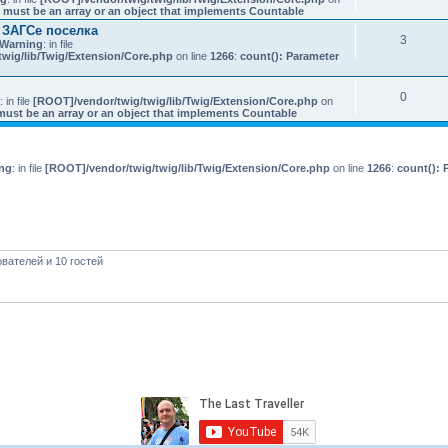
 must be an array or an object that implements Countable
 ЗАГСе поселка
3
Warning
: in file
wig/lib/Twig/Extension/Core.php
on line
1266
:
count(): Parameter
0
: in file
[ROOT]/vendor/twig/twig/lib/Twig/Extension/Core.php
on
must be an array or an object that implements Countable
ng
: in file
[ROOT]/vendor/twig/twig/lib/Twig/Extension/Core.php
on line
1266
:
count(): 
вателей и 10 гостей