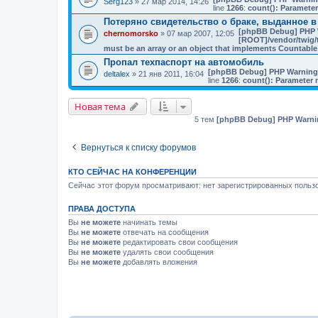
Serg123
» 27 мар 2014, 14:26
line
1266
:
count(): Parameter
Потеряно свидетельство о браке, выданное в
[phpBB Debug] PHP 
chernomorsko
» 07 мар 2007, 12:05
[ROOT]/vendor/twig/t
must be an array or an object that implements Countable
Пропал техпаспорт на автомобиль
[phpBB Debug] PHP Warning
deltalex
» 21 янв 2011, 16:04
line
1266
:
count(): Parameter 
Новая тема
5 тем
[phpBB Debug] PHP Warni
Вернуться к списку форумов
КТО СЕЙЧАС НА КОНФЕРЕНЦИИ
Сейчас этот форум просматривают: нет зарегистрированных пользо
ПРАВА ДОСТУПА
Вы
не можете
начинать темы
Вы
не можете
отвечать на сообщения
Вы
не можете
редактировать свои сообщения
Вы
не можете
удалять свои сообщения
Вы
не можете
добавлять вложения