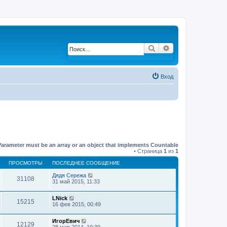
Поиск
Расширенный по
Вход
Parameter must be an array or an object that implements Countable
• Страница
1
из
1
ПРОСМОТРЫ
ПОСЛЕДНЕЕ СООБЩЕНИЕ
Дядя Сережа
31108
31 май 2015, 11:33
LNick
15215
16 фев 2015, 00:49
ИгорЕвич
12129
28 мар 2014, 19:39