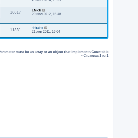
LNick
16617
29 июл 2012, 15:48
deltalex
11831
21 янв 2011, 16:04
Parameter must be an array or an object that implements Countable
• Страница
1
из
1