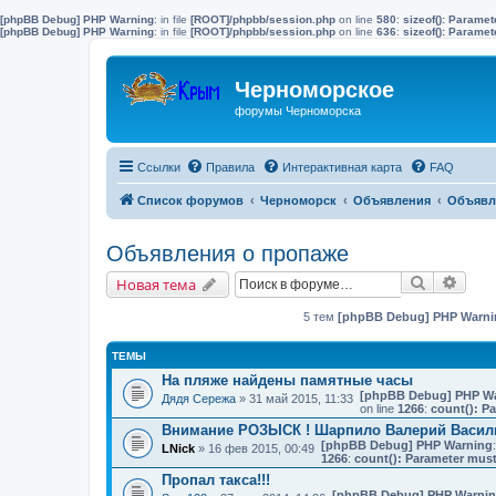
[phpBB Debug] PHP Warning
: in file
[ROOT]/phpbb/session.php
on line
580
:
sizeof(): Parame
[phpBB Debug] PHP Warning
: in file
[ROOT]/phpbb/session.php
on line
636
:
sizeof(): Parame
Черноморское
форумы Черноморска
Ссылки
Правила
Интерактивная карта
FAQ
Список форумов
Черноморск
Объявления
Объявл
Объявления о пропаже
Поиск
Расш
Новая тема
5 тем
[phpBB Debug] PHP Warni
ТЕМЫ
На пляже найдены памятные часы
[phpBB Debug] PHP W
Дядя Сережа
» 31 май 2015, 11:33
on line
1266
:
count(): P
Внимание РОЗЫСК ! Шарпило Валерий Васил
[phpBB Debug] PHP Warning
LNick
» 16 фев 2015, 00:49
1266
:
count(): Parameter must
Пропал такса!!!
[phpBB Debug] PHP Warni