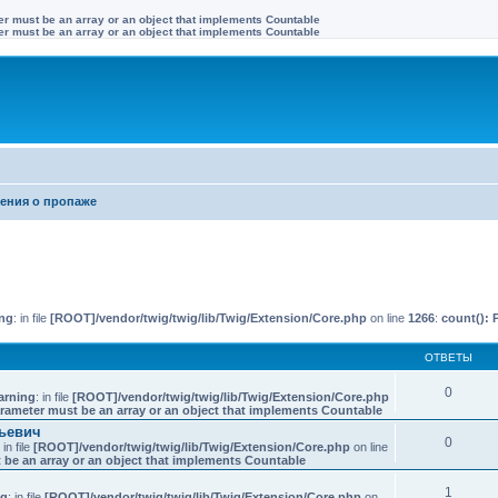
ter must be an array or an object that implements Countable
ter must be an array or an object that implements Countable
ения о пропаже
иренный поиск
ng
: in file
[ROOT]/vendor/twig/twig/lib/Twig/Extension/Core.php
on line
1266
:
count(): 
ОТВЕТЫ
0
arning
: in file
[ROOT]/vendor/twig/twig/lib/Twig/Extension/Core.php
arameter must be an array or an object that implements Countable
ьевич
0
: in file
[ROOT]/vendor/twig/twig/lib/Twig/Extension/Core.php
on line
 be an array or an object that implements Countable
1
ng
: in file
[ROOT]/vendor/twig/twig/lib/Twig/Extension/Core.php
on