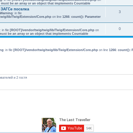
 must be an array or an object that implements Countable
 ЗАГСе поселка
3
Warning
: in file
wig/lib/Twig/Extension/Core.php
on line
1266
:
count(): Parameter
0
: in file
[ROOT]/vendor/twig/twig/lib/Twig/Extension/Core.php
on
must be an array or an object that implements Countable
ng
: in file
[ROOT]/vendor/twig/twig/lib/Twig/Extension/Core.php
on line
1266
:
count(): 
вателей и 2 гостя