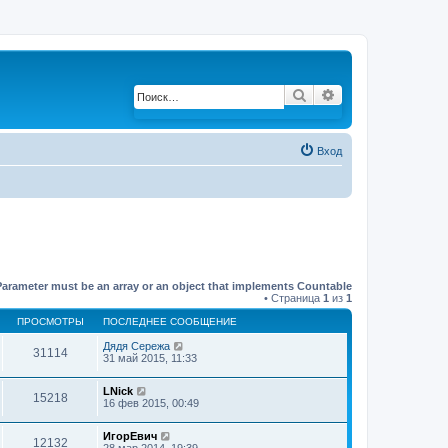
Поиск
Расширенный по
Вход
Parameter must be an array or an object that implements Countable
• Страница
1
из
1
ПРОСМОТРЫ
ПОСЛЕДНЕЕ СООБЩЕНИЕ
Дядя Сережа
31114
31 май 2015, 11:33
LNick
15218
16 фев 2015, 00:49
ИгорЕвич
12132
28 мар 2014, 19:39