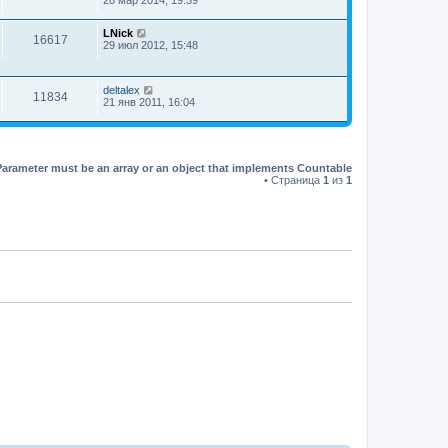
LNick
16617
29 июл 2012, 15:48
deltalex
11834
21 янв 2011, 16:04
Parameter must be an array or an object that implements Countable
• Страница
1
из
1