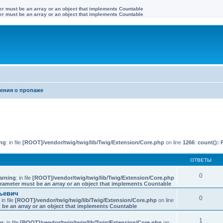
ter must be an array or an object that implements Countable
ter must be an array or an object that implements Countable
ения о пропаже
иренный поиск
ng
: in file
[ROOT]/vendor/twig/twig/lib/Twig/Extension/Core.php
on line
1266
:
count(): 
ОТВЕТЫ
0
arning
: in file
[ROOT]/vendor/twig/twig/lib/Twig/Extension/Core.php
arameter must be an array or an object that implements Countable
ьевич
0
: in file
[ROOT]/vendor/twig/twig/lib/Twig/Extension/Core.php
on line
 be an array or an object that implements Countable
1
ng
: in file
[ROOT]/vendor/twig/twig/lib/Twig/Extension/Core.php
on