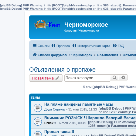
[phpBB Debug] PHP Warning
: in file
[ROOT]/phpbb/session.php
on line
580
:
sizeof(): Parame
[phpBB Debug] PHP Warning
: in file
[ROOT]/phpbb/session.php
on line
636
:
sizeof(): Parame
Черноморское
форумы Черноморска
Ссылки
Правила
Интерактивная карта
FAQ
Список форумов
Черноморск
Объявления
Объявл
Объявления о пропаже
Поиск
Расш
Новая тема
5 тем
[phpBB Debug] PHP Warni
ТЕМЫ
На пляже найдены памятные часы
[phpBB Debug] PHP W
Дядя Сережа
» 31 май 2015, 11:33
on line
1266
:
count(): P
Внимание РОЗЫСК ! Шарпило Валерий Васил
[phpBB Debug] PHP Warning
LNick
» 16 фев 2015, 00:49
1266
:
count(): Parameter must
Пропал такса!!!
[phpBB Debug] PHP Warni