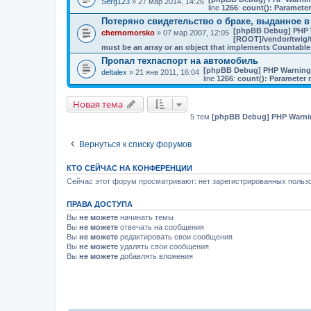
Serg123
» 27 мар 2014, 14:26
line
1266
:
count(): Parameter
Потеряно свидетельство о браке, выданное в
[phpBB Debug] PHP 
chernomorsko
» 07 мар 2007, 12:05
[ROOT]/vendor/twig/t
must be an array or an object that implements Countable
Пропал техпаспорт на автомобиль
[phpBB Debug] PHP Warning
deltalex
» 21 янв 2011, 16:04
line
1266
:
count(): Parameter 
Новая тема
5 тем
[phpBB Debug] PHP Warni
Вернуться к списку форумов
КТО СЕЙЧАС НА КОНФЕРЕНЦИИ
Сейчас этот форум просматривают: нет зарегистрированных пользо
ПРАВА ДОСТУПА
Вы
не можете
начинать темы
Вы
не можете
отвечать на сообщения
Вы
не можете
редактировать свои сообщения
Вы
не можете
удалять свои сообщения
Вы
не можете
добавлять вложения