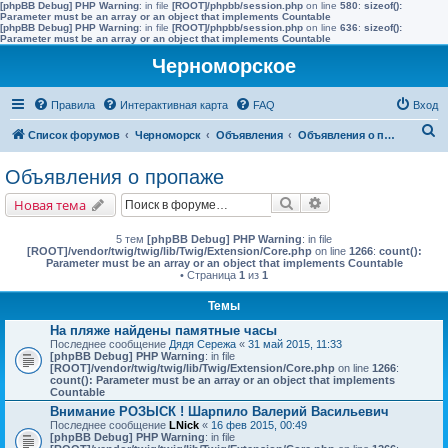
[phpBB Debug] PHP Warning
: in file
[ROOT]/phpbb/session.php
on line
580
:
sizeof():
Parameter must be an array or an object that implements Countable
[phpBB Debug] PHP Warning
: in file
[ROOT]/phpbb/session.php
on line
636
:
sizeof():
Parameter must be an array or an object that implements Countable
Черноморское
Правила
Интерактивная карта
FAQ
Вход
П
Список форумов
Черноморск
Объявления
Объявления о пропаже
о
Объявления о пропаже
и
Поиск
Расширенный поис
Новая тема
с
к
5 тем
[phpBB Debug] PHP Warning
: in file
[ROOT]/vendor/twig/twig/lib/Twig/Extension/Core.php
on line
1266
:
count():
Parameter must be an array or an object that implements Countable
• Страница
1
из
1
Темы
На пляже найдены памятные часы
Последнее сообщение
Дядя Сережа
«
31 май 2015, 11:33
[phpBB Debug] PHP Warning
: in file
[ROOT]/vendor/twig/twig/lib/Twig/Extension/Core.php
on line
1266
:
count(): Parameter must be an array or an object that implements
Countable
Внимание РОЗЫСК ! Шарпило Валерий Васильевич
Последнее сообщение
LNick
«
16 фев 2015, 00:49
[phpBB Debug] PHP Warning
: in file