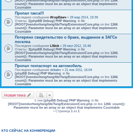
[ROOT]/vendor/twig/twig/lib/Twig/Extension/Core.php
on line
1266
:
count(): Parameter must be an array or an object that implements
Countable
Пропал такса!!!
Последнее сообщение
ИгорЕвич
«
28 мар 2014, 19:39
Ответы:
1
[phpBB Debug] PHP Warning
: in file
[ROOT]/vendor/twig/twig/lib/Twig/Extension/Core.php
on line
1266
:
count(): Parameter must be an array or an object that implements
Countable
Потеряно свидетельство о браке, выданное в ЗАГСе
поселка
Последнее сообщение
LNick
«
29 июл 2012, 15:48
Ответы:
3
[phpBB Debug] PHP Warning
: in file
[ROOT]/vendor/twig/twig/lib/Twig/Extension/Core.php
on line
1266
:
count(): Parameter must be an array or an object that implements
Countable
Пропал техпаспорт на автомобиль
Последнее сообщение
deltalex
«
21 янв 2011, 16:04
[phpBB Debug] PHP Warning
: in file
[ROOT]/vendor/twig/twig/lib/Twig/Extension/Core.php
on line
1266
:
count(): Parameter must be an array or an object that implements
Countable
Новая тема
5 тем
[phpBB Debug] PHP Warning
: in file
[ROOT]/vendor/twig/twig/lib/Twig/Extension/Core.php
on line
1266
:
count():
Parameter must be an array or an object that implements Countable
• Страница
1
из
1
КТО СЕЙЧАС НА КОНФЕРЕНЦИИ