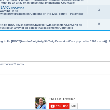
 must be an array or an object that implements Countable
 ЗАГСе поселка
3
Warning
: in file
wig/lib/Twig/Extension/Core.php
on line
1266
:
count(): Parameter
0
: in file
[ROOT]/vendor/twig/twig/lib/Twig/Extension/Core.php
on
must be an array or an object that implements Countable
ng
: in file
[ROOT]/vendor/twig/twig/lib/Twig/Extension/Core.php
on line
1266
:
count(): 
вателей и 21 гость