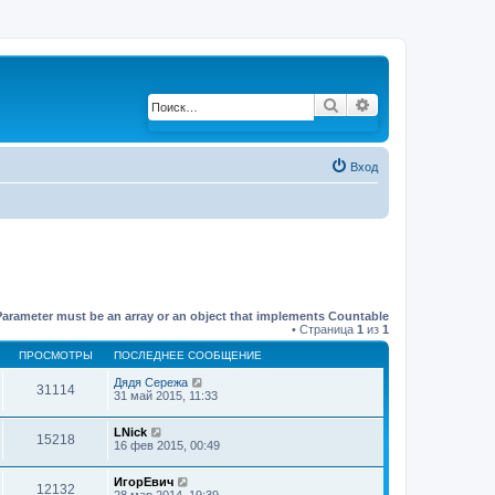
Поиск
Расширенный по
Вход
Parameter must be an array or an object that implements Countable
• Страница
1
из
1
ПРОСМОТРЫ
ПОСЛЕДНЕЕ СООБЩЕНИЕ
Дядя Сережа
31114
31 май 2015, 11:33
LNick
15218
16 фев 2015, 00:49
ИгорЕвич
12132
28 мар 2014, 19:39