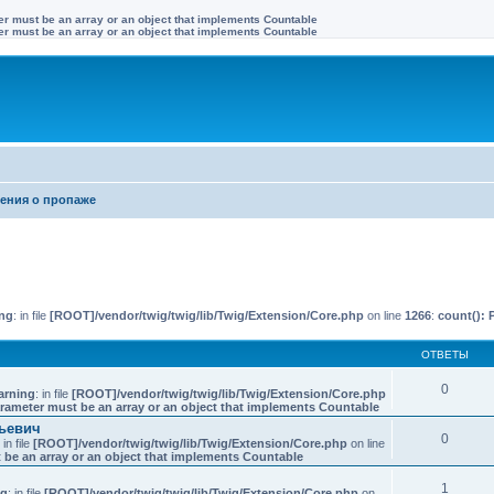
ter must be an array or an object that implements Countable
ter must be an array or an object that implements Countable
ения о пропаже
иренный поиск
ng
: in file
[ROOT]/vendor/twig/twig/lib/Twig/Extension/Core.php
on line
1266
:
count(): 
ОТВЕТЫ
0
arning
: in file
[ROOT]/vendor/twig/twig/lib/Twig/Extension/Core.php
arameter must be an array or an object that implements Countable
ьевич
0
: in file
[ROOT]/vendor/twig/twig/lib/Twig/Extension/Core.php
on line
 be an array or an object that implements Countable
1
ng
: in file
[ROOT]/vendor/twig/twig/lib/Twig/Extension/Core.php
on