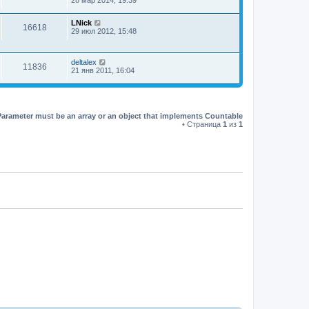
LNick
16618
29 июл 2012, 15:48
deltalex
11836
21 янв 2011, 16:04
Parameter must be an array or an object that implements Countable
• Страница
1
из
1