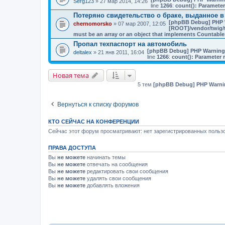
Serg123
» 27 мар 2014, 14:26
line
1266
:
count(): Parameter
Потеряно свидетельство о браке, выданное в
[phpBB Debug] PHP 
chernomorsko
» 07 мар 2007, 12:05
[ROOT]/vendor/twig/t
must be an array or an object that implements Countable
Пропал техпаспорт на автомобиль
[phpBB Debug] PHP Warning
deltalex
» 21 янв 2011, 16:04
line
1266
:
count(): Parameter 
Новая тема
5 тем
[phpBB Debug] PHP Warni
Вернуться к списку форумов
КТО СЕЙЧАС НА КОНФЕРЕНЦИИ
Сейчас этот форум просматривают: нет зарегистрированных пользо
ПРАВА ДОСТУПА
Вы
не можете
начинать темы
Вы
не можете
отвечать на сообщения
Вы
не можете
редактировать свои сообщения
Вы
не можете
удалять свои сообщения
Вы
не можете
добавлять вложения