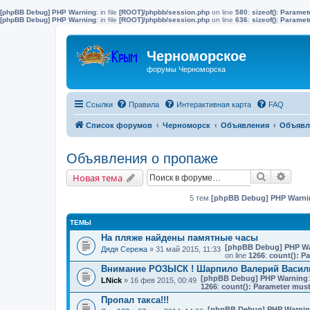
[phpBB Debug] PHP Warning
: in file
[ROOT]/phpbb/session.php
on line
580
:
sizeof(): Parame
[phpBB Debug] PHP Warning
: in file
[ROOT]/phpbb/session.php
on line
636
:
sizeof(): Parame
Черноморское
форумы Черноморска
Ссылки
Правила
Интерактивная карта
FAQ
Список форумов
Черноморск
Объявления
Объявл
Объявления о пропаже
Поиск
Расш
Новая тема
5 тем
[phpBB Debug] PHP Warni
ТЕМЫ
На пляже найдены памятные часы
[phpBB Debug] PHP W
Дядя Сережа
» 31 май 2015, 11:33
on line
1266
:
count(): P
Внимание РОЗЫСК ! Шарпило Валерий Васил
[phpBB Debug] PHP Warning
LNick
» 16 фев 2015, 00:49
1266
:
count(): Parameter must
Пропал такса!!!
[phpBB Debug] PHP Warni