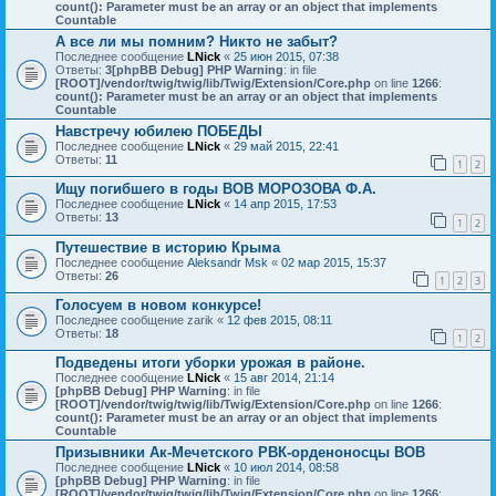
count(): Parameter must be an array or an object that implements
Countable
А все ли мы помним? Никто не забыт?
Последнее сообщение
LNick
«
25 июн 2015, 07:38
Ответы:
3
[phpBB Debug] PHP Warning
: in file
[ROOT]/vendor/twig/twig/lib/Twig/Extension/Core.php
on line
1266
:
count(): Parameter must be an array or an object that implements
Countable
Навстречу юбилею ПОБЕДЫ
Последнее сообщение
LNick
«
29 май 2015, 22:41
Ответы:
11
1
2
Ищу погибшего в годы ВОВ МОРОЗОВА Ф.А.
Последнее сообщение
LNick
«
14 апр 2015, 17:53
Ответы:
13
1
2
Путешествие в историю Крыма
Последнее сообщение
Aleksandr Msk
«
02 мар 2015, 15:37
Ответы:
26
1
2
3
Голосуем в новом конкурсе!
Последнее сообщение
zarik
«
12 фев 2015, 08:11
Ответы:
18
1
2
Подведены итоги уборки урожая в районе.
Последнее сообщение
LNick
«
15 авг 2014, 21:14
[phpBB Debug] PHP Warning
: in file
[ROOT]/vendor/twig/twig/lib/Twig/Extension/Core.php
on line
1266
:
count(): Parameter must be an array or an object that implements
Countable
Призывники Ак-Мечетского РВК-орденоносцы ВОВ
Последнее сообщение
LNick
«
10 июл 2014, 08:58
[phpBB Debug] PHP Warning
: in file
[ROOT]/vendor/twig/twig/lib/Twig/Extension/Core.php
on line
1266
: