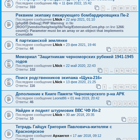
Последнее сообщение
Ally
«
11 фев 2022, 15:42
Ответы:
310
1
29
30
31
32
…
Реквием экипажу пикирующего бомбардировщика Пе-2
Последнее сообщение
LNick
«
22 апр 2021, 01:10
[phpBB Debug] PHP Warning
: in file
[ROOT]/vendor/twig/twig/lib/Twig/Extension/Core.php
on line
1266
:
count(): Parameter must be an array or an object that implements
Countable
К партизанской землянке
Последнее сообщение
LNick
«
23 фев 2021, 19:46
Ответы:
44
1
2
3
4
5
Мемориал "Защитникам черноморских рубежей 1941-1945
годов
Последнее сообщение
LNick
«
22 май 2020, 22:43
Ответы:
102
1
8
9
10
11
…
Поиск родственников экипажа «Щука-216»
Последнее сообщение
LNick
«
13 фев 2020, 21:25
Ответы:
116
1
9
10
11
12
…
Дополнение к Книге Памяти Черноморского р-на АРК
Последнее сообщение
Leonid86
«
01 янв 2019, 20:42
Ответы:
46
1
2
3
4
5
Найден и поднят штурмовик ВВС ЧФ Ил-2
Последнее сообщение
LNick
«
30 авг 2018, 20:35
Ответы:
10
1
2
Тетрадь Гайцук Григория Павловича-жителям с
Красноярское
Последнее сообщение
Архангел
«
17 авг 2018, 09:12
Ответы:
22