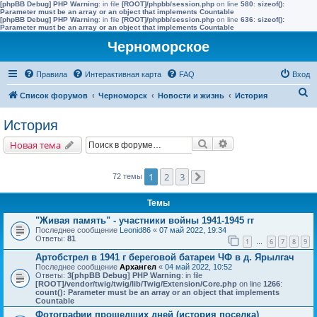
[phpBB Debug] PHP Warning
: in file
[ROOT]/phpbb/session.php
on line
580
:
sizeof():
Parameter must be an array or an object that implements Countable
[phpBB Debug] PHP Warning
: in file
[ROOT]/phpbb/session.php
on line
636
:
sizeof():
Parameter must be an array or an object that implements Countable
Черноморское
Правила
Интерактивная карта
FAQ
Вход
П
Список форумов
Черноморск
Новости и жизнь
История
о
История
и
Поиск
Расширенный поис
Новая тема
с
к
1
2
3
72 темы
След.
Темы
"Живая память" - участники войны 1941-1945 гг
Последнее сообщение
Leonid86
«
07 май 2022, 19:34
Ответы:
81
1
6
7
8
9
…
Артобстрел в 1941 г береговой батареи ЧФ в д. Ярылгач
Последнее сообщение
Архангел
«
04 май 2022, 10:52
Ответы:
3
[phpBB Debug] PHP Warning
: in file
[ROOT]/vendor/twig/twig/lib/Twig/Extension/Core.php
on line
1266
:
count(): Parameter must be an array or an object that implements
Countable
Фотографии прошедших дней (история поселка)