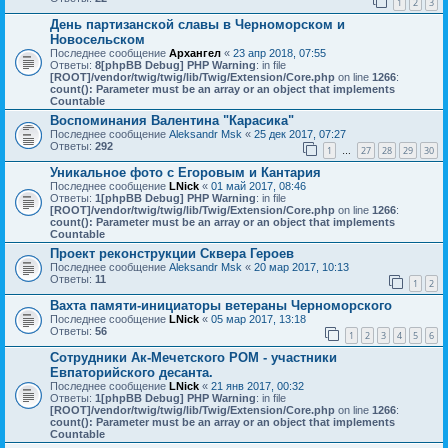
1
2
3
День партизанской славы в Черноморском и
Новосельском
Последнее сообщение
Архангел
«
23 апр 2018, 07:55
Ответы:
8
[phpBB Debug] PHP Warning
: in file
[ROOT]/vendor/twig/twig/lib/Twig/Extension/Core.php
on line
1266
:
count(): Parameter must be an array or an object that implements
Countable
Воспоминания Валентина "Карасика"
Последнее сообщение
Aleksandr Msk
«
25 дек 2017, 07:27
Ответы:
292
1
27
28
29
30
…
Уникальное фото с Егоровым и Кантария
Последнее сообщение
LNick
«
01 май 2017, 08:46
Ответы:
1
[phpBB Debug] PHP Warning
: in file
[ROOT]/vendor/twig/twig/lib/Twig/Extension/Core.php
on line
1266
:
count(): Parameter must be an array or an object that implements
Countable
Проект реконструкции Сквера Героев
Последнее сообщение
Aleksandr Msk
«
20 мар 2017, 10:13
Ответы:
11
1
2
Вахта памяти-инициаторы ветераны Черноморского
Последнее сообщение
LNick
«
05 мар 2017, 13:18
Ответы:
56
1
2
3
4
5
6
Сотрудники Ак-Мечетского РОМ - участники
Евпаторийского десанта.
Последнее сообщение
LNick
«
21 янв 2017, 00:32
Ответы:
1
[phpBB Debug] PHP Warning
: in file
[ROOT]/vendor/twig/twig/lib/Twig/Extension/Core.php
on line
1266
:
count(): Parameter must be an array or an object that implements
Countable