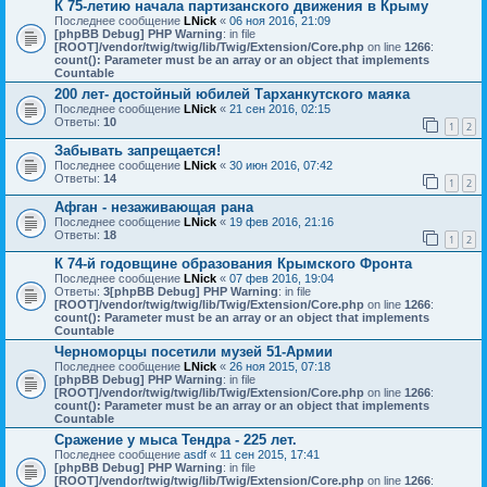
К 75-летию начала партизанского движения в Крыму
Последнее сообщение
LNick
«
06 ноя 2016, 21:09
[phpBB Debug] PHP Warning
: in file
[ROOT]/vendor/twig/twig/lib/Twig/Extension/Core.php
on line
1266
:
count(): Parameter must be an array or an object that implements
Countable
200 лет- достойный юбилей Тарханкутского маяка
Последнее сообщение
LNick
«
21 сен 2016, 02:15
Ответы:
10
1
2
Забывать запрещается!
Последнее сообщение
LNick
«
30 июн 2016, 07:42
Ответы:
14
1
2
Афган - незаживающая рана
Последнее сообщение
LNick
«
19 фев 2016, 21:16
Ответы:
18
1
2
К 74-й годовщине образования Крымского Фронта
Последнее сообщение
LNick
«
07 фев 2016, 19:04
Ответы:
3
[phpBB Debug] PHP Warning
: in file
[ROOT]/vendor/twig/twig/lib/Twig/Extension/Core.php
on line
1266
:
count(): Parameter must be an array or an object that implements
Countable
Черноморцы посетили музей 51-Армии
Последнее сообщение
LNick
«
26 ноя 2015, 07:18
[phpBB Debug] PHP Warning
: in file
[ROOT]/vendor/twig/twig/lib/Twig/Extension/Core.php
on line
1266
:
count(): Parameter must be an array or an object that implements
Countable
Сражение у мыса Тендра - 225 лет.
Последнее сообщение
asdf
«
11 сен 2015, 17:41
[phpBB Debug] PHP Warning
: in file
[ROOT]/vendor/twig/twig/lib/Twig/Extension/Core.php
on line
1266
: