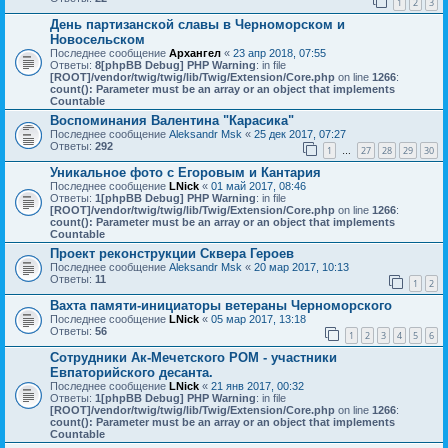
1
2
3
День партизанской славы в Черноморском и
Новосельском
Последнее сообщение
Архангел
«
23 апр 2018, 07:55
Ответы:
8
[phpBB Debug] PHP Warning
: in file
[ROOT]/vendor/twig/twig/lib/Twig/Extension/Core.php
on line
1266
:
count(): Parameter must be an array or an object that implements
Countable
Воспоминания Валентина "Карасика"
Последнее сообщение
Aleksandr Msk
«
25 дек 2017, 07:27
Ответы:
292
1
27
28
29
30
…
Уникальное фото с Егоровым и Кантария
Последнее сообщение
LNick
«
01 май 2017, 08:46
Ответы:
1
[phpBB Debug] PHP Warning
: in file
[ROOT]/vendor/twig/twig/lib/Twig/Extension/Core.php
on line
1266
:
count(): Parameter must be an array or an object that implements
Countable
Проект реконструкции Сквера Героев
Последнее сообщение
Aleksandr Msk
«
20 мар 2017, 10:13
Ответы:
11
1
2
Вахта памяти-инициаторы ветераны Черноморского
Последнее сообщение
LNick
«
05 мар 2017, 13:18
Ответы:
56
1
2
3
4
5
6
Сотрудники Ак-Мечетского РОМ - участники
Евпаторийского десанта.
Последнее сообщение
LNick
«
21 янв 2017, 00:32
Ответы:
1
[phpBB Debug] PHP Warning
: in file
[ROOT]/vendor/twig/twig/lib/Twig/Extension/Core.php
on line
1266
:
count(): Parameter must be an array or an object that implements
Countable