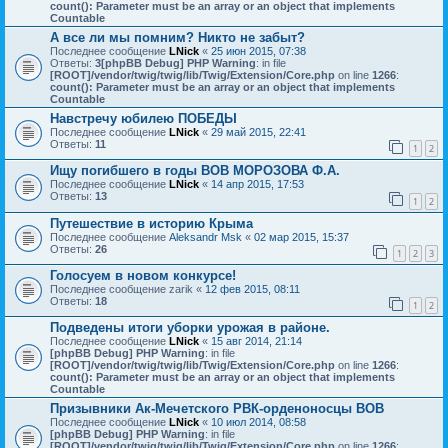
count(): Parameter must be an array or an object that implements
Countable
А все ли мы помним? Никто не забыт?
Последнее сообщение
LNick
«
25 июн 2015, 07:38
Ответы:
3
[phpBB Debug] PHP Warning
: in file
[ROOT]/vendor/twig/twig/lib/Twig/Extension/Core.php
on line
1266
:
count(): Parameter must be an array or an object that implements
Countable
Навстречу юбилею ПОБЕДЫ
Последнее сообщение
LNick
«
29 май 2015, 22:41
Ответы:
11
1
2
Ищу погибшего в годы ВОВ МОРОЗОВА Ф.А.
Последнее сообщение
LNick
«
14 апр 2015, 17:53
Ответы:
13
1
2
Путешествие в историю Крыма
Последнее сообщение
Aleksandr Msk
«
02 мар 2015, 15:37
Ответы:
26
1
2
3
Голосуем в новом конкурсе!
Последнее сообщение
zarik
«
12 фев 2015, 08:11
Ответы:
18
1
2
Подведены итоги уборки урожая в районе.
Последнее сообщение
LNick
«
15 авг 2014, 21:14
[phpBB Debug] PHP Warning
: in file
[ROOT]/vendor/twig/twig/lib/Twig/Extension/Core.php
on line
1266
:
count(): Parameter must be an array or an object that implements
Countable
Призывники Ак-Мечетского РВК-орденоносцы ВОВ
Последнее сообщение
LNick
«
10 июл 2014, 08:58
[phpBB Debug] PHP Warning
: in file
[ROOT]/vendor/twig/twig/lib/Twig/Extension/Core.php
on line
1266
: