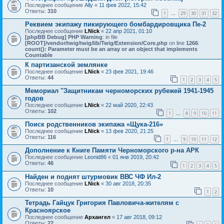
Последнее сообщение
Ally
«
11 фев 2022, 15:42
Ответы:
310
1
29
30
31
32
…
Реквием экипажу пикирующего бомбардировщика Пе-2
Последнее сообщение
LNick
«
22 апр 2021, 01:10
[phpBB Debug] PHP Warning
: in file
[ROOT]/vendor/twig/twig/lib/Twig/Extension/Core.php
on line
1266
:
count(): Parameter must be an array or an object that implements
Countable
К партизанской землянке
Последнее сообщение
LNick
«
23 фев 2021, 19:46
Ответы:
44
1
2
3
4
5
Мемориал "Защитникам черноморских рубежей 1941-1945
годов
Последнее сообщение
LNick
«
22 май 2020, 22:43
Ответы:
102
1
8
9
10
11
…
Поиск родственников экипажа «Щука-216»
Последнее сообщение
LNick
«
13 фев 2020, 21:25
Ответы:
116
1
9
10
11
12
…
Дополнение к Книге Памяти Черноморского р-на АРК
Последнее сообщение
Leonid86
«
01 янв 2019, 20:42
Ответы:
46
1
2
3
4
5
Найден и поднят штурмовик ВВС ЧФ Ил-2
Последнее сообщение
LNick
«
30 авг 2018, 20:35
Ответы:
10
1
2
Тетрадь Гайцук Григория Павловича-жителям с
Красноярское
Последнее сообщение
Архангел
«
17 авг 2018, 09:12
Ответы:
22