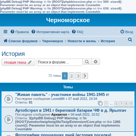
[phpBB Debug] PHP Warning
: in file
[ROOT]/phpbb/session.php
on line
580
:
sizeof():
Parameter must be an array or an object that implements Countable
[phpBB Debug] PHP Warning
: in file
[ROOT]/phpbb/session.php
on line
636
:
sizeof():
Parameter must be an array or an object that implements Countable
Черноморское
Правила
Интерактивная карта
FAQ
Вход
П
Список форумов
Черноморск
Новости и жизнь
История
о
История
и
Поиск
Расширенный поис
Новая тема
с
к
1
2
3
72 темы
След.
Темы
"Живая память" - участники войны 1941-1945 гг
Последнее сообщение
Leonid86
«
07 май 2022, 19:34
Ответы:
81
1
6
7
8
9
…
Артобстрел в 1941 г береговой батареи ЧФ в д. Ярылгач
Последнее сообщение
Архангел
«
04 май 2022, 10:52
Ответы:
3
[phpBB Debug] PHP Warning
: in file
[ROOT]/vendor/twig/twig/lib/Twig/Extension/Core.php
on line
1266
:
count(): Parameter must be an array or an object that implements
Countable
Фотографии прошедших дней (история поселка)