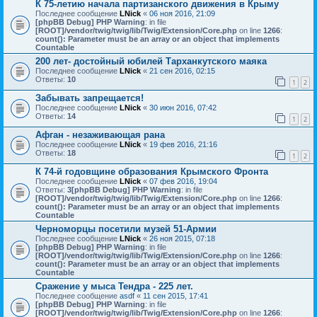
К 75-летию начала партизанского движения в Крыму
Последнее сообщение
LNick
«
06 ноя 2016, 21:09
[phpBB Debug] PHP Warning
: in file
[ROOT]/vendor/twig/twig/lib/Twig/Extension/Core.php
on line
1266
:
count(): Parameter must be an array or an object that implements
Countable
200 лет- достойный юбилей Тарханкутского маяка
Последнее сообщение
LNick
«
21 сен 2016, 02:15
Ответы:
10
1
2
Забывать запрещается!
Последнее сообщение
LNick
«
30 июн 2016, 07:42
Ответы:
14
1
2
Афган - незаживающая рана
Последнее сообщение
LNick
«
19 фев 2016, 21:16
Ответы:
18
1
2
К 74-й годовщине образования Крымского Фронта
Последнее сообщение
LNick
«
07 фев 2016, 19:04
Ответы:
3
[phpBB Debug] PHP Warning
: in file
[ROOT]/vendor/twig/twig/lib/Twig/Extension/Core.php
on line
1266
:
count(): Parameter must be an array or an object that implements
Countable
Черноморцы посетили музей 51-Армии
Последнее сообщение
LNick
«
26 ноя 2015, 07:18
[phpBB Debug] PHP Warning
: in file
[ROOT]/vendor/twig/twig/lib/Twig/Extension/Core.php
on line
1266
:
count(): Parameter must be an array or an object that implements
Countable
Сражение у мыса Тендра - 225 лет.
Последнее сообщение
asdf
«
11 сен 2015, 17:41
[phpBB Debug] PHP Warning
: in file
[ROOT]/vendor/twig/twig/lib/Twig/Extension/Core.php
on line
1266
: