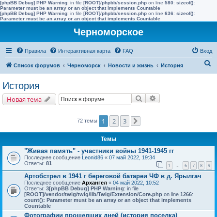
[phpBB Debug] PHP Warning
: in file
[ROOT]/phpbb/session.php
on line
580
:
sizeof():
Parameter must be an array or an object that implements Countable
[phpBB Debug] PHP Warning
: in file
[ROOT]/phpbb/session.php
on line
636
:
sizeof():
Parameter must be an array or an object that implements Countable
Черноморское
Правила
Интерактивная карта
FAQ
Вход
П
Список форумов
Черноморск
Новости и жизнь
История
о
История
и
Поиск
Расширенный поис
Новая тема
с
к
1
2
3
72 темы
След.
Темы
"Живая память" - участники войны 1941-1945 гг
Последнее сообщение
Leonid86
«
07 май 2022, 19:34
Ответы:
81
1
6
7
8
9
…
Артобстрел в 1941 г береговой батареи ЧФ в д. Ярылгач
Последнее сообщение
Архангел
«
04 май 2022, 10:52
Ответы:
3
[phpBB Debug] PHP Warning
: in file
[ROOT]/vendor/twig/twig/lib/Twig/Extension/Core.php
on line
1266
:
count(): Parameter must be an array or an object that implements
Countable
Фотографии прошедших дней (история поселка)