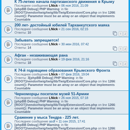
К 75-летию начала партизанского движения в Крыму
Последнее сообщение
LNick
«
06 ноя 2016, 21:09
[phpBB Debug] PHP Warning
: in file
[ROOT]/vendor/twig/twig/lib/Twig/Extension/Core.php
on line
1266
:
count(): Parameter must be an array or an object that implements
Countable
200 лет- достойный юбилей Тарханкутского маяка
Последнее сообщение
LNick
«
21 сен 2016, 02:15
Ответы:
10
1
2
Забывать запрещается!
Последнее сообщение
LNick
«
30 июн 2016, 07:42
Ответы:
14
1
2
Афган - незаживающая рана
Последнее сообщение
LNick
«
19 фев 2016, 21:16
Ответы:
18
1
2
К 74-й годовщине образования Крымского Фронта
Последнее сообщение
LNick
«
07 фев 2016, 19:04
Ответы:
3
[phpBB Debug] PHP Warning
: in file
[ROOT]/vendor/twig/twig/lib/Twig/Extension/Core.php
on line
1266
:
count(): Parameter must be an array or an object that implements
Countable
Черноморцы посетили музей 51-Армии
Последнее сообщение
LNick
«
26 ноя 2015, 07:18
[phpBB Debug] PHP Warning
: in file
[ROOT]/vendor/twig/twig/lib/Twig/Extension/Core.php
on line
1266
:
count(): Parameter must be an array or an object that implements
Countable
Сражение у мыса Тендра - 225 лет.
Последнее сообщение
asdf
«
11 сен 2015, 17:41
[phpBB Debug] PHP Warning
: in file
[ROOT]/vendor/twig/twig/lib/Twig/Extension/Core.php
on line
1266
: