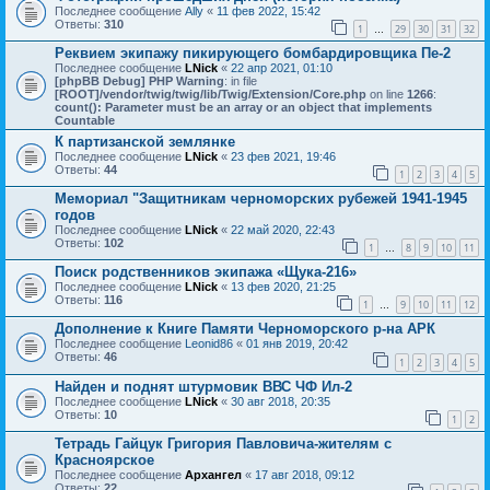
Последнее сообщение
Ally
«
11 фев 2022, 15:42
Ответы:
310
1
29
30
31
32
…
Реквием экипажу пикирующего бомбардировщика Пе-2
Последнее сообщение
LNick
«
22 апр 2021, 01:10
[phpBB Debug] PHP Warning
: in file
[ROOT]/vendor/twig/twig/lib/Twig/Extension/Core.php
on line
1266
:
count(): Parameter must be an array or an object that implements
Countable
К партизанской землянке
Последнее сообщение
LNick
«
23 фев 2021, 19:46
Ответы:
44
1
2
3
4
5
Мемориал "Защитникам черноморских рубежей 1941-1945
годов
Последнее сообщение
LNick
«
22 май 2020, 22:43
Ответы:
102
1
8
9
10
11
…
Поиск родственников экипажа «Щука-216»
Последнее сообщение
LNick
«
13 фев 2020, 21:25
Ответы:
116
1
9
10
11
12
…
Дополнение к Книге Памяти Черноморского р-на АРК
Последнее сообщение
Leonid86
«
01 янв 2019, 20:42
Ответы:
46
1
2
3
4
5
Найден и поднят штурмовик ВВС ЧФ Ил-2
Последнее сообщение
LNick
«
30 авг 2018, 20:35
Ответы:
10
1
2
Тетрадь Гайцук Григория Павловича-жителям с
Красноярское
Последнее сообщение
Архангел
«
17 авг 2018, 09:12
Ответы:
22