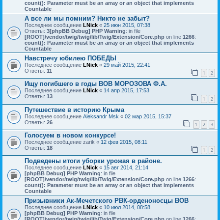
count(): Parameter must be an array or an object that implements
Countable
А все ли мы помним? Никто не забыт?
Последнее сообщение
LNick
«
25 июн 2015, 07:38
Ответы:
3
[phpBB Debug] PHP Warning
: in file
[ROOT]/vendor/twig/twig/lib/Twig/Extension/Core.php
on line
1266
:
count(): Parameter must be an array or an object that implements
Countable
Навстречу юбилею ПОБЕДЫ
Последнее сообщение
LNick
«
29 май 2015, 22:41
Ответы:
11
1
2
Ищу погибшего в годы ВОВ МОРОЗОВА Ф.А.
Последнее сообщение
LNick
«
14 апр 2015, 17:53
Ответы:
13
1
2
Путешествие в историю Крыма
Последнее сообщение
Aleksandr Msk
«
02 мар 2015, 15:37
Ответы:
26
1
2
3
Голосуем в новом конкурсе!
Последнее сообщение
zarik
«
12 фев 2015, 08:11
Ответы:
18
1
2
Подведены итоги уборки урожая в районе.
Последнее сообщение
LNick
«
15 авг 2014, 21:14
[phpBB Debug] PHP Warning
: in file
[ROOT]/vendor/twig/twig/lib/Twig/Extension/Core.php
on line
1266
:
count(): Parameter must be an array or an object that implements
Countable
Призывники Ак-Мечетского РВК-орденоносцы ВОВ
Последнее сообщение
LNick
«
10 июл 2014, 08:58
[phpBB Debug] PHP Warning
: in file
[ROOT]/vendor/twig/twig/lib/Twig/Extension/Core.php
on line
1266
: