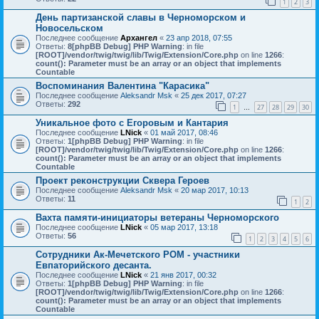
1
2
3
День партизанской славы в Черноморском и
Новосельском
Последнее сообщение
Архангел
«
23 апр 2018, 07:55
Ответы:
8
[phpBB Debug] PHP Warning
: in file
[ROOT]/vendor/twig/twig/lib/Twig/Extension/Core.php
on line
1266
:
count(): Parameter must be an array or an object that implements
Countable
Воспоминания Валентина "Карасика"
Последнее сообщение
Aleksandr Msk
«
25 дек 2017, 07:27
Ответы:
292
1
27
28
29
30
…
Уникальное фото с Егоровым и Кантария
Последнее сообщение
LNick
«
01 май 2017, 08:46
Ответы:
1
[phpBB Debug] PHP Warning
: in file
[ROOT]/vendor/twig/twig/lib/Twig/Extension/Core.php
on line
1266
:
count(): Parameter must be an array or an object that implements
Countable
Проект реконструкции Сквера Героев
Последнее сообщение
Aleksandr Msk
«
20 мар 2017, 10:13
Ответы:
11
1
2
Вахта памяти-инициаторы ветераны Черноморского
Последнее сообщение
LNick
«
05 мар 2017, 13:18
Ответы:
56
1
2
3
4
5
6
Сотрудники Ак-Мечетского РОМ - участники
Евпаторийского десанта.
Последнее сообщение
LNick
«
21 янв 2017, 00:32
Ответы:
1
[phpBB Debug] PHP Warning
: in file
[ROOT]/vendor/twig/twig/lib/Twig/Extension/Core.php
on line
1266
:
count(): Parameter must be an array or an object that implements
Countable