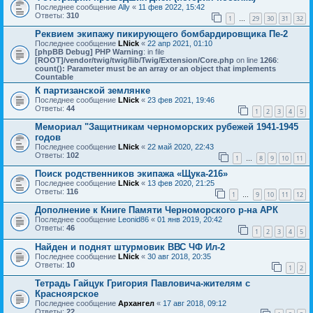
Последнее сообщение
Ally
«
11 фев 2022, 15:42
Ответы:
310
1
29
30
31
32
…
Реквием экипажу пикирующего бомбардировщика Пе-2
Последнее сообщение
LNick
«
22 апр 2021, 01:10
[phpBB Debug] PHP Warning
: in file
[ROOT]/vendor/twig/twig/lib/Twig/Extension/Core.php
on line
1266
:
count(): Parameter must be an array or an object that implements
Countable
К партизанской землянке
Последнее сообщение
LNick
«
23 фев 2021, 19:46
Ответы:
44
1
2
3
4
5
Мемориал "Защитникам черноморских рубежей 1941-1945
годов
Последнее сообщение
LNick
«
22 май 2020, 22:43
Ответы:
102
1
8
9
10
11
…
Поиск родственников экипажа «Щука-216»
Последнее сообщение
LNick
«
13 фев 2020, 21:25
Ответы:
116
1
9
10
11
12
…
Дополнение к Книге Памяти Черноморского р-на АРК
Последнее сообщение
Leonid86
«
01 янв 2019, 20:42
Ответы:
46
1
2
3
4
5
Найден и поднят штурмовик ВВС ЧФ Ил-2
Последнее сообщение
LNick
«
30 авг 2018, 20:35
Ответы:
10
1
2
Тетрадь Гайцук Григория Павловича-жителям с
Красноярское
Последнее сообщение
Архангел
«
17 авг 2018, 09:12
Ответы:
22