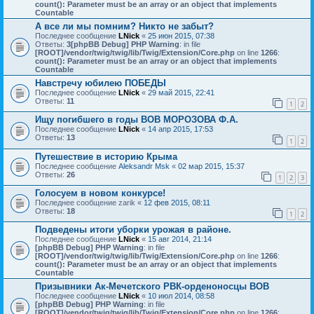
count(): Parameter must be an array or an object that implements
Countable
А все ли мы помним? Никто не забыт?
Последнее сообщение
LNick
«
25 июн 2015, 07:38
Ответы:
3
[phpBB Debug] PHP Warning
: in file
[ROOT]/vendor/twig/twig/lib/Twig/Extension/Core.php
on line
1266
:
count(): Parameter must be an array or an object that implements
Countable
Навстречу юбилею ПОБЕДЫ
Последнее сообщение
LNick
«
29 май 2015, 22:41
Ответы:
11
1
2
Ищу погибшего в годы ВОВ МОРОЗОВА Ф.А.
Последнее сообщение
LNick
«
14 апр 2015, 17:53
Ответы:
13
1
2
Путешествие в историю Крыма
Последнее сообщение
Aleksandr Msk
«
02 мар 2015, 15:37
Ответы:
26
1
2
3
Голосуем в новом конкурсе!
Последнее сообщение
zarik
«
12 фев 2015, 08:11
Ответы:
18
1
2
Подведены итоги уборки урожая в районе.
Последнее сообщение
LNick
«
15 авг 2014, 21:14
[phpBB Debug] PHP Warning
: in file
[ROOT]/vendor/twig/twig/lib/Twig/Extension/Core.php
on line
1266
:
count(): Parameter must be an array or an object that implements
Countable
Призывники Ак-Мечетского РВК-орденоносцы ВОВ
Последнее сообщение
LNick
«
10 июл 2014, 08:58
[phpBB Debug] PHP Warning
: in file
[ROOT]/vendor/twig/twig/lib/Twig/Extension/Core.php
on line
1266
: