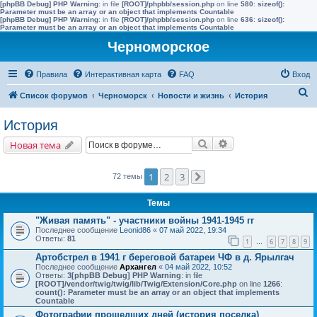
[phpBB Debug] PHP Warning
: in file
[ROOT]/phpbb/session.php
on line
580
:
sizeof():
Parameter must be an array or an object that implements Countable
[phpBB Debug] PHP Warning
: in file
[ROOT]/phpbb/session.php
on line
636
:
sizeof():
Parameter must be an array or an object that implements Countable
Черноморское
Правила
Интерактивная карта
FAQ
Вход
П
Список форумов
Черноморск
Новости и жизнь
История
о
История
и
Поиск
Расширенный поис
Новая тема
с
к
1
2
3
72 темы
След.
Темы
"Живая память" - участники войны 1941-1945 гг
Последнее сообщение
Leonid86
«
07 май 2022, 19:34
Ответы:
81
1
6
7
8
9
…
Артобстрел в 1941 г береговой батареи ЧФ в д. Ярылгач
Последнее сообщение
Архангел
«
04 май 2022, 10:52
Ответы:
3
[phpBB Debug] PHP Warning
: in file
[ROOT]/vendor/twig/twig/lib/Twig/Extension/Core.php
on line
1266
:
count(): Parameter must be an array or an object that implements
Countable
Фотографии прошедших дней (история поселка)