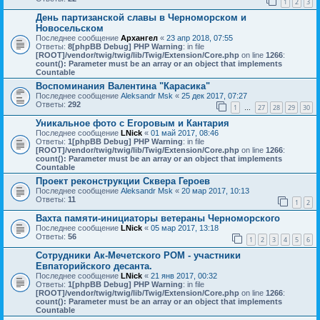
1
2
3
День партизанской славы в Черноморском и
Новосельском
Последнее сообщение
Архангел
«
23 апр 2018, 07:55
Ответы:
8
[phpBB Debug] PHP Warning
: in file
[ROOT]/vendor/twig/twig/lib/Twig/Extension/Core.php
on line
1266
:
count(): Parameter must be an array or an object that implements
Countable
Воспоминания Валентина "Карасика"
Последнее сообщение
Aleksandr Msk
«
25 дек 2017, 07:27
Ответы:
292
1
27
28
29
30
…
Уникальное фото с Егоровым и Кантария
Последнее сообщение
LNick
«
01 май 2017, 08:46
Ответы:
1
[phpBB Debug] PHP Warning
: in file
[ROOT]/vendor/twig/twig/lib/Twig/Extension/Core.php
on line
1266
:
count(): Parameter must be an array or an object that implements
Countable
Проект реконструкции Сквера Героев
Последнее сообщение
Aleksandr Msk
«
20 мар 2017, 10:13
Ответы:
11
1
2
Вахта памяти-инициаторы ветераны Черноморского
Последнее сообщение
LNick
«
05 мар 2017, 13:18
Ответы:
56
1
2
3
4
5
6
Сотрудники Ак-Мечетского РОМ - участники
Евпаторийского десанта.
Последнее сообщение
LNick
«
21 янв 2017, 00:32
Ответы:
1
[phpBB Debug] PHP Warning
: in file
[ROOT]/vendor/twig/twig/lib/Twig/Extension/Core.php
on line
1266
:
count(): Parameter must be an array or an object that implements
Countable