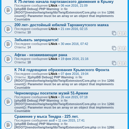
К 75-летию начала партизанского движения в Крыму
Последнее сообщение
LNick
«
06 ноя 2016, 21:09
[phpBB Debug] PHP Warning
: in file
[ROOT]/vendor/twig/twig/lib/Twig/Extension/Core.php
on line
1266
:
count(): Parameter must be an array or an object that implements
Countable
200 лет- достойный юбилей Тарханкутского маяка
Последнее сообщение
LNick
«
21 сен 2016, 02:15
Ответы:
10
1
2
Забывать запрещается!
Последнее сообщение
LNick
«
30 июн 2016, 07:42
Ответы:
14
1
2
Афган - незаживающая рана
Последнее сообщение
LNick
«
19 фев 2016, 21:16
Ответы:
18
1
2
К 74-й годовщине образования Крымского Фронта
Последнее сообщение
LNick
«
07 фев 2016, 19:04
Ответы:
3
[phpBB Debug] PHP Warning
: in file
[ROOT]/vendor/twig/twig/lib/Twig/Extension/Core.php
on line
1266
:
count(): Parameter must be an array or an object that implements
Countable
Черноморцы посетили музей 51-Армии
Последнее сообщение
LNick
«
26 ноя 2015, 07:18
[phpBB Debug] PHP Warning
: in file
[ROOT]/vendor/twig/twig/lib/Twig/Extension/Core.php
on line
1266
:
count(): Parameter must be an array or an object that implements
Countable
Сражение у мыса Тендра - 225 лет.
Последнее сообщение
asdf
«
11 сен 2015, 17:41
[phpBB Debug] PHP Warning
: in file
[ROOT]/vendor/twig/twig/lib/Twig/Extension/Core.php
on line
1266
: