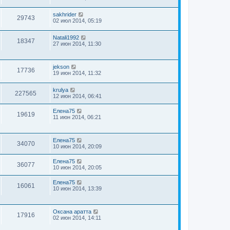
sakhrider
29743
02 июл 2014, 05:19
Natali1992
18347
27 июн 2014, 11:30
jekson
17736
19 июн 2014, 11:32
krulya
227565
12 июн 2014, 06:41
Елена75
19619
11 июн 2014, 06:21
Елена75
34070
10 июн 2014, 20:09
Елена75
36077
10 июн 2014, 20:05
Елена75
16061
10 июн 2014, 13:39
Оксана аратта
17916
02 июн 2014, 14:11