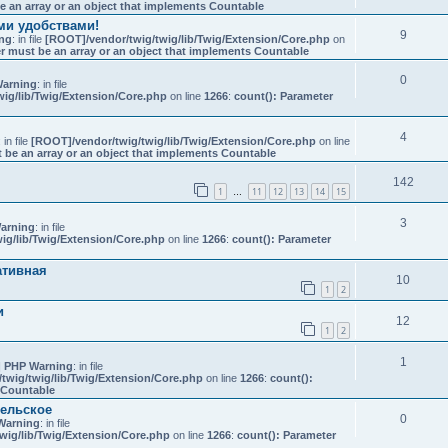
e an array or an object that implements Countable
еми удобствами!
9
ng
: in file
[ROOT]/vendor/twig/twig/lib/Twig/Extension/Core.php
on
r must be an array or an object that implements Countable
0
arning
: in file
ig/lib/Twig/Extension/Core.php
on line
1266
:
count(): Parameter
4
: in file
[ROOT]/vendor/twig/twig/lib/Twig/Extension/Core.php
on line
 be an array or an object that implements Countable
142
1
11
12
13
14
15
…
3
arning
: in file
ig/lib/Twig/Extension/Core.php
on line
1266
:
count(): Parameter
ативная
10
1
2
и
12
1
2
1
 PHP Warning
: in file
twig/twig/lib/Twig/Extension/Core.php
on line
1266
:
count():
s Countable
сельское
0
Warning
: in file
wig/lib/Twig/Extension/Core.php
on line
1266
:
count(): Parameter