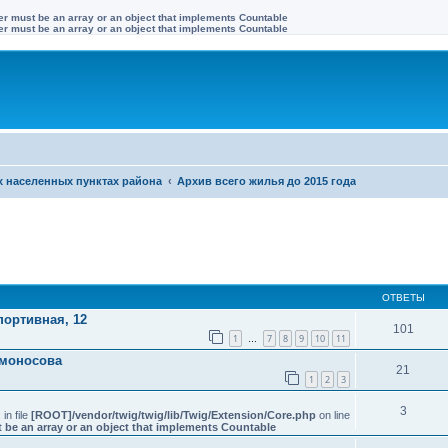
ter must be an array or an object that implements Countable
ter must be an array or an object that implements Countable
х населенных пунктах района
Архив всего жилья до 2015 года
иренный поиск
ОТВЕТЫ
Спортивная, 12
101
1
7
8
9
10
11
…
омоносова
21
1
2
3
3
: in file
[ROOT]/vendor/twig/twig/lib/Twig/Extension/Core.php
on line
 be an array or an object that implements Countable