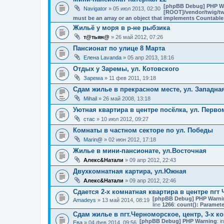
[phpBB Debug] PHP W
Navigator
» 05 июл 2013, 02:30
[ROOT]/vendor/twig/tw
must be an array or an object that implements Countable
Жильё у моря в р-не рыбзика
т@тьян@
» 26 май 2012, 07:26
Пансионат по улице 8 Марта
Елена Lavanda
» 05 апр 2013, 18:16
Отдых у Заремы, ул. Котовского
Зарема
» 11 фев 2011, 19:18
Сдам жилье в прекрасном месте, ул. Западна
Mihail
» 26 май 2008, 13:18
Уютная квартира в центре посёлка, ул. Перво
стас
» 10 июл 2012, 09:27
Комнаты в частном секторе по ул. Победы
Marin@
» 02 июн 2012, 17:18
Жилье в мини-пансионате, ул.Восточная
Алекс&Натали
» 09 апр 2012, 22:43
Двухкомнатная картира, ул.Южная
Алекс&Натали
» 09 апр 2012, 22:46
Сдается 2-х комнатная квартира в центре пгт
[phpBB Debug] PHP Warni
Amadeys
» 13 май 2014, 08:19
line
1266
:
count(): Paramete
Сдам жилье в пгт.Черноморское, центр, 3-х к
[phpBB Debug] PHP Warning
: i
Ева
» 04 фев 2014, 09:56