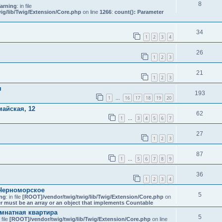
8
arning
: in file
ig/lib/Twig/Extension/Core.php
on line
1266
:
count(): Parameter
34
1
2
3
4
26
1
2
3
21
1
2
3
я
193
1
16
17
18
19
20
…
майская, 12
62
1
3
4
5
6
7
…
27
1
2
3
87
1
5
6
7
8
9
…
36
1
2
3
4
 Черноморское
5
ng
: in file
[ROOT]/vendor/twig/twig/lib/Twig/Extension/Core.php
on
r must be an array or an object that implements Countable
омнатная квартира
5
n file
[ROOT]/vendor/twig/twig/lib/Twig/Extension/Core.php
on line