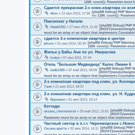
1266
:
count(): Parameter must b
Сдается прекрасная 2-х комн.квартира со вс
[phpBB Debug] PHP Warni
Akex
» 12 июл 2013, 17:59
line
1266
:
count(): Paramete
Пансионат у Натали
[phpBB Debug] PHP W
Natali1992
» 27 июн 2014, 11:30
[ROOT]/vendor/twig/tw
must be an array or an object that implements Countable
сдается 2-х комнатная квартира в центре
[phpBB Debug] PHP Warning
jekson
» 01 июн 2014, 00:39
1266
:
count(): Parameter must
Жилье у Бабы Ани по ул. Некрасова
krulya
» 07 июл 2011, 07:44
Отель "Большая Медведица" Калос Лимен 6
[phpBB Debug] PHP W
badb1985
» 07 май 2013, 09:09
[ROOT]/vendor/twig/tw
must be an array or an object that implements Countable
2-х комнатная квартира под ключ, ул. Коопер
Таня
» 21 июн 2013, 09:37
2-х комнатная квартира под ключ, ул. Н. Кудр
Вероника
» 01 июл 2013, 18:14
Коттедж
[phpBB Debug]
oksana_chernomorsk
» 30 май 2013, 15:03
[ROOT]/vendor/
Parameter must be an array or an object that implement
Частный сектор в п.г.т. Черноморское с.Ново
[phpBB Debug] PHP 
Оксана аратта
» 02 июн 2014, 14:11
[ROOT]/vendor/twig/t
must be an array or an object that implements Countable