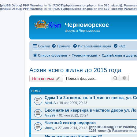
[phpBB Debug] PHP Warning
: in file
[ROOT]/phpbb/session.php
on line
580
:
sizeof(): Parame
[phpBB Debug] PHP Warning
: in file
[ROOT]/phpbb/session.php
on line
636
:
sizeof(): Parame
Черноморское
форумы Черноморска
Ссылки
Правила
Интерактивная карта
FAQ
Список форумов
Туристический
Сдать/снять в други
Архив всего жилья до 2015 года
Поиск
Расш
Новая тема
ТЕМЫ
Сдам 1 и 2-х комн. кв. в 1 мин от пляжа, ул. 
AlexUA
» 19 авг 2009, 20:43
1-комнатная квартира в частном дворе ул. Л
Anry99
» 01 июл 2012, 23:27
Частный сектор недорого
[phpBB Debug] PHP Warning
Инна_
» 27 июн 2014, 20:42
1266
:
count(): Parameter must
Мини-пансионат Катерная 22