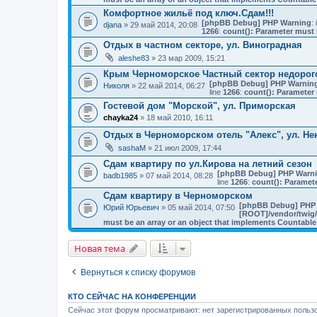
Комфортное жильё под ключ.Сдам!!!
[phpBB Debug] PHP Warning
: 
djana
» 29 май 2014, 20:08
1266
:
count(): Parameter must 
Отдых в частном секторе, ул. Виноградная
aleshe83
» 23 мар 2009, 15:21
Крым Черноморское Частный сектор недорог
[phpBB Debug] PHP Warnin
Николя
» 22 май 2014, 06:27
line
1266
:
count(): Parameter 
Гостевой дом "Морской", ул. Приморская
chayka24
» 18 май 2010, 16:11
Отдых в Черноморском отель "Алекс", ул. Не
sashaM
» 21 июл 2009, 17:44
Сдам квартиру по ул.Кирова на летний сезон
[phpBB Debug] PHP Warn
badb1985
» 07 май 2014, 08:28
line
1266
:
count(): Paramet
Cдам квартиру в Черноморском
[phpBB Debug] PHP
Юрий Юрьевич
» 05 май 2014, 07:50
[ROOT]/vendor/twig/
must be an array or an object that implements Countable
Новая тема
Вернуться к списку форумов
КТО СЕЙЧАС НА КОНФЕРЕНЦИИ
Сейчас этот форум просматривают: нет зарегистрированных пользо