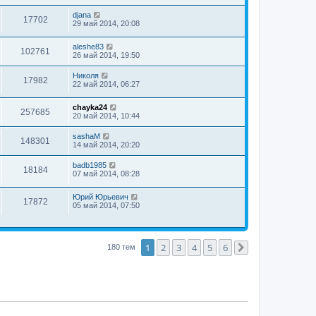
djana
17702
29 май 2014, 20:08
aleshe83
102761
26 май 2014, 19:50
Николя
17982
22 май 2014, 06:27
chayka24
257685
20 май 2014, 10:44
sashaM
148301
14 май 2014, 20:20
badb1985
18184
07 май 2014, 08:28
Юрий Юрьевич
17872
05 май 2014, 07:50
1
2
3
4
5
6
180 тем
След.