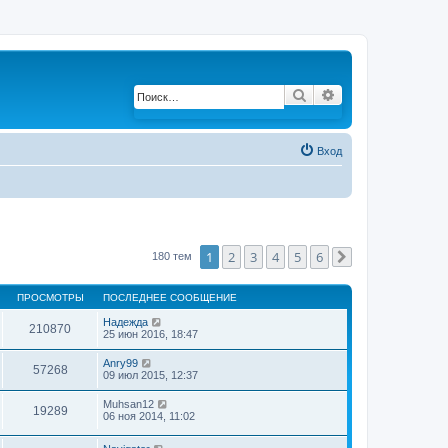
Поиск
Расширенный по
Вход
1
2
3
4
5
6
180 тем
След.
ПРОСМОТРЫ
ПОСЛЕДНЕЕ СООБЩЕНИЕ
Надежда
210870
25 июн 2016, 18:47
Anry99
57268
09 июл 2015, 12:37
Muhsan12
19289
06 ноя 2014, 11:02