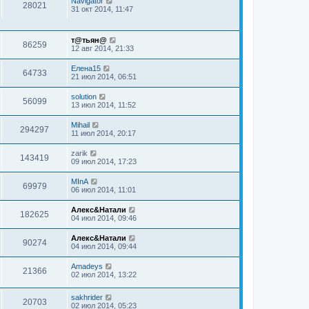
Navigator
28021
31 окт 2014, 11:47
т@тьян@
86259
12 авг 2014, 21:33
Елена15
64733
21 июл 2014, 06:51
solution
56099
13 июл 2014, 11:52
Mihail
294297
11 июл 2014, 20:17
zarik
143419
09 июл 2014, 17:23
MInA
69979
06 июл 2014, 11:01
Алекс&Натали
182625
04 июл 2014, 09:46
Алекс&Натали
90274
04 июл 2014, 09:44
Amadeys
21366
02 июл 2014, 13:22
sakhrider
20703
02 июл 2014, 05:23