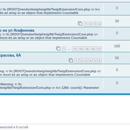
0
in file
[ROOT]/vendor/twig/twig/lib/Twig/Extension/Core.php
on line
be an array or an object that implements Countable
39
1
2
3
4
о на ул Агафонова
0
g
: in file
[ROOT]/vendor/twig/twig/lib/Twig/Extension/Core.php
on
must be an array or an object that implements Countable
166
1
13
14
15
16
17
…
красова, 6А
56
1
2
3
4
5
6
0
ing
: in file
[ROOT]/vendor/twig/twig/lib/Twig/Extension/Core.php
on
er must be an array or an object that implements Countable
0
 Warning
: in file
twig/lib/Twig/Extension/Core.php
on line
1266
:
count(): Parameter
вателей и 8 гостей