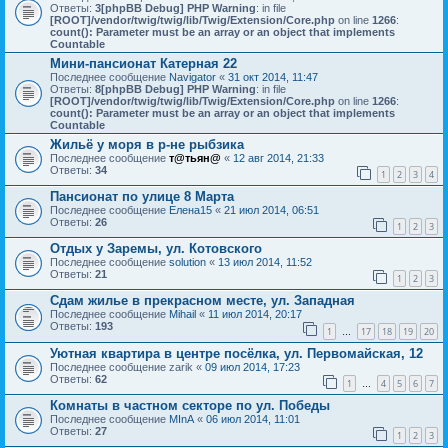
Ответы:
3
[phpBB Debug] PHP Warning
: in file
[ROOT]/vendor/twig/twig/lib/Twig/Extension/Core.php
on line
1266
:
count(): Parameter must be an array or an object that implements
Countable
Мини-пансионат Катерная 22
Последнее сообщение
Navigator
«
31 окт 2014, 11:47
Ответы:
8
[phpBB Debug] PHP Warning
: in file
[ROOT]/vendor/twig/twig/lib/Twig/Extension/Core.php
on line
1266
:
count(): Parameter must be an array or an object that implements
Countable
Жильё у моря в р-не рыбзика
Последнее сообщение
т@тьян@
«
12 авг 2014, 21:33
Ответы:
34
1
2
3
4
Пансионат по улице 8 Марта
Последнее сообщение
Елена15
«
21 июл 2014, 06:51
Ответы:
26
1
2
3
Отдых у Заремы, ул. Котовского
Последнее сообщение
solution
«
13 июл 2014, 11:52
Ответы:
21
1
2
3
Сдам жилье в прекрасном месте, ул. Западная
Последнее сообщение
Mihail
«
11 июл 2014, 20:17
Ответы:
193
1
17
18
19
20
…
Уютная квартира в центре посёлка, ул. Первомайская, 12
Последнее сообщение
zarik
«
09 июл 2014, 17:23
Ответы:
62
1
4
5
6
7
…
Комнаты в частном секторе по ул. Победы
Последнее сообщение
MInA
«
06 июл 2014, 11:01
Ответы:
27
1
2
3