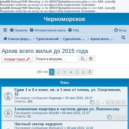
[phpBB Debug] PHP Warning
: in file
[ROOT]/phpbb/session.php
on line
580
:
sizeof():
Parameter must be an array or an object that implements Countable
[phpBB Debug] PHP Warning
: in file
[ROOT]/phpbb/session.php
on line
636
:
sizeof():
Parameter must be an array or an object that implements Countable
Черноморское
Правила
Интерактивная карта
FAQ
Вход
П
Список форумов
Туристический
Сдать/снять в других населенных пунктах района
Архив всего жилья до 2015 года
о
Архив всего жилья до 2015 года
и
Поиск
Расширенный поис
Новая тема
с
к
1
2
3
4
5
6
180 тем
След.
Темы
Сдам 1 и 2-х комн. кв. в 1 мин от пляжа, ул. Спортивная,
12
Последнее сообщение
Надежда
«
25 июн 2016, 18:47
Ответы:
101
1
8
9
10
11
…
1-комнатная квартира в частном дворе ул. Ломоносова
Последнее сообщение
Anry99
«
09 июл 2015, 12:37
Ответы:
21
1
2
3
Частный сектор недорого
Последнее сообщение
Muhsan12
«
06 ноя 2014, 11:02