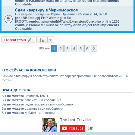
count(): Parameter must be an array or an object that implements
Countable
Cдам квартиру в Черноморском
Последнее сообщение
Юрий Юрьевич
«
05 май 2014, 07:50
[phpBB Debug] PHP Warning
: in file
[ROOT]/vendor/twig/twig/lib/Twig/Extension/Core.php
on line
1266
:
count(): Parameter must be an array or an object that implements
Countable
Новая тема
1
2
3
4
5
6
180 тем
След.
КТО СЕЙЧАС НА КОНФЕРЕНЦИИ
Сейчас этот форум просматривают: нет зарегистрированных пользователей и 16
гостей
ПРАВА ДОСТУПА
Вы
не можете
начинать темы
Вы
не можете
отвечать на сообщения
Вы
не можете
редактировать свои сообщения
Вы
не можете
удалять свои сообщения
Вы
не можете
добавлять вложения