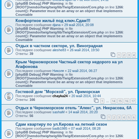
[phpBB Debug] PHP Warning
: in file
[ROOT]/vendor/twig/twig/lib/Twig/Extension/Core.php
on line
1266
:
count(): Parameter must be an array or an object that implements
Countable
Комфортное жильё под ключ.Сдам!!!
Последнее сообщение
djana
«
29 май 2014, 20:08
[phpBB Debug] PHP Warning
: in file
[ROOT]/vendor/twig/twig/lib/Twig/Extension/Core.php
on line
1266
:
count(): Parameter must be an array or an object that implements
Countable
Отдых в частном секторе, ул. Виноградная
Последнее сообщение
aleshe83
«
26 май 2014, 19:50
Ответы:
39
1
2
3
4
Крым Черноморское Частный сектор недорого на ул
Агафонова
Последнее сообщение
Николя
«
22 май 2014, 06:27
[phpBB Debug] PHP Warning
: in file
[ROOT]/vendor/twig/twig/lib/Twig/Extension/Core.php
on line
1266
:
count(): Parameter must be an array or an object that implements
Countable
Гостевой дом "Морской", ул. Приморская
Последнее сообщение
chayka24
«
20 май 2014, 10:44
Ответы:
166
1
14
15
16
17
…
Отдых в Черноморском отель "Алекс", ул. Некрасова, 6А
Последнее сообщение
sashaM
«
14 май 2014, 20:20
Ответы:
56
1
2
3
4
5
6
Сдам квартиру по ул.Кирова на летний сезон
Последнее сообщение
badb1985
«
07 май 2014, 08:28
[phpBB Debug] PHP Warning
: in file
[ROOT]/vendor/twig/twig/lib/Twig/Extension/Core.php
on line
1266
: