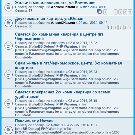
Жилье в мини-пансионате, ул.Восточная
Последнее сообщение
Алекс&Натали
«
04 июл 2014, 09:46
Ответы:
87
1
6
7
8
9
…
Двухкомнатная картира, ул.Южная
Последнее сообщение
Алекс&Натали
«
04 июл 2014, 09:44
Ответы:
36
1
2
3
4
Сдается 2-х комнатная квартира в центре пгт
Черноморское
Последнее сообщение
Amadeys
«
02 июл 2014, 13:22
Ответы:
5
[phpBB Debug] PHP Warning
: in file
[ROOT]/vendor/twig/twig/lib/Twig/Extension/Core.php
on line
1266
:
count(): Parameter must be an array or an object that implements
Countable
Сдам жилье в пгт.Черноморское, центр, 3-х комнатная
квартира
Последнее сообщение
sakhrider
«
02 июл 2014, 05:23
Ответы:
5
[phpBB Debug] PHP Warning
: in file
[ROOT]/vendor/twig/twig/lib/Twig/Extension/Core.php
on line
1266
:
count(): Parameter must be an array or an object that implements
Countable
Сдается прекрасная 2-х комн.квартира со всеми
удобствами!
Последнее сообщение
sakhrider
«
02 июл 2014, 05:19
Ответы:
9
[phpBB Debug] PHP Warning
: in file
[ROOT]/vendor/twig/twig/lib/Twig/Extension/Core.php
on line
1266
:
count(): Parameter must be an array or an object that implements
Countable
Пансионат у Натали
Последнее сообщение
Natali1992
«
27 июн 2014, 11:30
[phpBB Debug] PHP Warning
: in file
[ROOT]/vendor/twig/twig/lib/Twig/Extension/Core.php
on line
1266
: