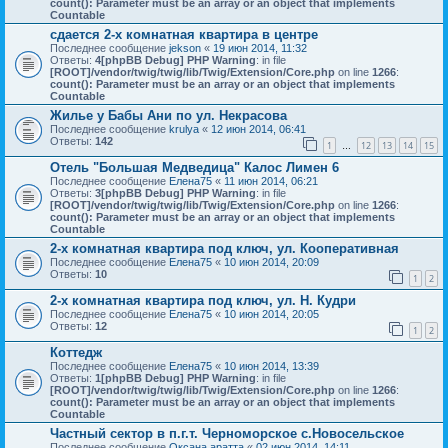
count(): Parameter must be an array or an object that implements
Countable
сдается 2-х комнатная квартира в центре
Последнее сообщение
jekson
«
19 июн 2014, 11:32
Ответы:
4
[phpBB Debug] PHP Warning
: in file
[ROOT]/vendor/twig/twig/lib/Twig/Extension/Core.php
on line
1266
:
count(): Parameter must be an array or an object that implements
Countable
Жилье у Бабы Ани по ул. Некрасова
Последнее сообщение
krulya
«
12 июн 2014, 06:41
Ответы:
142
1
12
13
14
15
…
Отель "Большая Медведица" Калос Лимен 6
Последнее сообщение
Елена75
«
11 июн 2014, 06:21
Ответы:
3
[phpBB Debug] PHP Warning
: in file
[ROOT]/vendor/twig/twig/lib/Twig/Extension/Core.php
on line
1266
:
count(): Parameter must be an array or an object that implements
Countable
2-х комнатная квартира под ключ, ул. Кооперативная
Последнее сообщение
Елена75
«
10 июн 2014, 20:09
Ответы:
10
1
2
2-х комнатная квартира под ключ, ул. Н. Кудри
Последнее сообщение
Елена75
«
10 июн 2014, 20:05
Ответы:
12
1
2
Коттедж
Последнее сообщение
Елена75
«
10 июн 2014, 13:39
Ответы:
1
[phpBB Debug] PHP Warning
: in file
[ROOT]/vendor/twig/twig/lib/Twig/Extension/Core.php
on line
1266
:
count(): Parameter must be an array or an object that implements
Countable
Частный сектор в п.г.т. Черноморское с.Новосельское
Последнее сообщение
Оксана аратта
«
02 июн 2014, 14:11