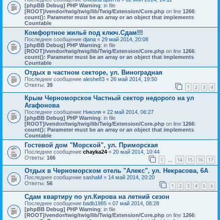
[phpBB Debug] PHP Warning
: in file
[ROOT]/vendor/twig/twig/lib/Twig/Extension/Core.php
on line
1266
:
count(): Parameter must be an array or an object that implements
Countable
Комфортное жильё под ключ.Сдам!!!
Последнее сообщение
djana
«
29 май 2014, 20:08
[phpBB Debug] PHP Warning
: in file
[ROOT]/vendor/twig/twig/lib/Twig/Extension/Core.php
on line
1266
:
count(): Parameter must be an array or an object that implements
Countable
Отдых в частном секторе, ул. Виноградная
Последнее сообщение
aleshe83
«
26 май 2014, 19:50
Ответы:
39
1
2
3
4
Крым Черноморское Частный сектор недорого на ул
Агафонова
Последнее сообщение
Николя
«
22 май 2014, 06:27
[phpBB Debug] PHP Warning
: in file
[ROOT]/vendor/twig/twig/lib/Twig/Extension/Core.php
on line
1266
:
count(): Parameter must be an array or an object that implements
Countable
Гостевой дом "Морской", ул. Приморская
Последнее сообщение
chayka24
«
20 май 2014, 10:44
Ответы:
166
1
14
15
16
17
…
Отдых в Черноморском отель "Алекс", ул. Некрасова, 6А
Последнее сообщение
sashaM
«
14 май 2014, 20:20
Ответы:
56
1
2
3
4
5
6
Сдам квартиру по ул.Кирова на летний сезон
Последнее сообщение
badb1985
«
07 май 2014, 08:28
[phpBB Debug] PHP Warning
: in file
[ROOT]/vendor/twig/twig/lib/Twig/Extension/Core.php
on line
1266
: