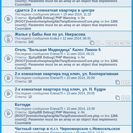
count(): Parameter must be an array or an object that implements
Countable
сдается 2-х комнатная квартира в центре
Последнее сообщение
jekson
«
19 июн 2014, 11:32
Ответы:
4
[phpBB Debug] PHP Warning
: in file
[ROOT]/vendor/twig/twig/lib/Twig/Extension/Core.php
on line
1266
:
count(): Parameter must be an array or an object that implements
Countable
Жилье у Бабы Ани по ул. Некрасова
Последнее сообщение
krulya
«
12 июн 2014, 06:41
Ответы:
142
1
12
13
14
15
…
Отель "Большая Медведица" Калос Лимен 6
Последнее сообщение
Елена75
«
11 июн 2014, 06:21
Ответы:
3
[phpBB Debug] PHP Warning
: in file
[ROOT]/vendor/twig/twig/lib/Twig/Extension/Core.php
on line
1266
:
count(): Parameter must be an array or an object that implements
Countable
2-х комнатная квартира под ключ, ул. Кооперативная
Последнее сообщение
Елена75
«
10 июн 2014, 20:09
Ответы:
10
1
2
2-х комнатная квартира под ключ, ул. Н. Кудри
Последнее сообщение
Елена75
«
10 июн 2014, 20:05
Ответы:
12
1
2
Коттедж
Последнее сообщение
Елена75
«
10 июн 2014, 13:39
Ответы:
1
[phpBB Debug] PHP Warning
: in file
[ROOT]/vendor/twig/twig/lib/Twig/Extension/Core.php
on line
1266
:
count(): Parameter must be an array or an object that implements
Countable
Частный сектор в п.г.т. Черноморское с.Новосельское
Последнее сообщение
Оксана аратта
«
02 июн 2014, 14:11