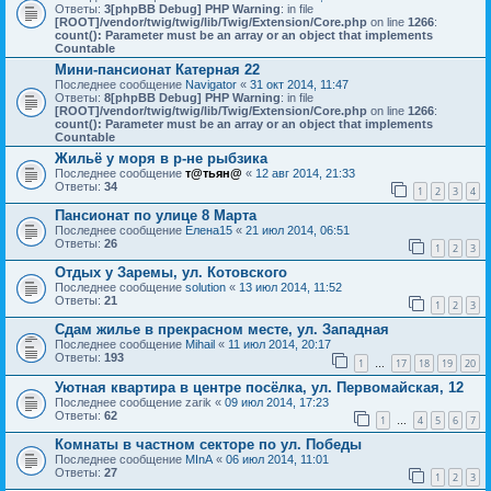
Ответы:
3
[phpBB Debug] PHP Warning
: in file
[ROOT]/vendor/twig/twig/lib/Twig/Extension/Core.php
on line
1266
:
count(): Parameter must be an array or an object that implements
Countable
Мини-пансионат Катерная 22
Последнее сообщение
Navigator
«
31 окт 2014, 11:47
Ответы:
8
[phpBB Debug] PHP Warning
: in file
[ROOT]/vendor/twig/twig/lib/Twig/Extension/Core.php
on line
1266
:
count(): Parameter must be an array or an object that implements
Countable
Жильё у моря в р-не рыбзика
Последнее сообщение
т@тьян@
«
12 авг 2014, 21:33
Ответы:
34
1
2
3
4
Пансионат по улице 8 Марта
Последнее сообщение
Елена15
«
21 июл 2014, 06:51
Ответы:
26
1
2
3
Отдых у Заремы, ул. Котовского
Последнее сообщение
solution
«
13 июл 2014, 11:52
Ответы:
21
1
2
3
Сдам жилье в прекрасном месте, ул. Западная
Последнее сообщение
Mihail
«
11 июл 2014, 20:17
Ответы:
193
1
17
18
19
20
…
Уютная квартира в центре посёлка, ул. Первомайская, 12
Последнее сообщение
zarik
«
09 июл 2014, 17:23
Ответы:
62
1
4
5
6
7
…
Комнаты в частном секторе по ул. Победы
Последнее сообщение
MInA
«
06 июл 2014, 11:01
Ответы:
27
1
2
3