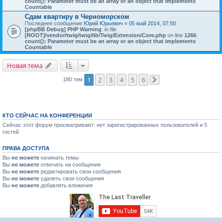
count(): Parameter must be an array or an object that implements
Countable
Cдам квартиру в Черноморском
Последнее сообщение
Юрий Юрьевич
«
05 май 2014, 07:50
[phpBB Debug] PHP Warning
: in file
[ROOT]/vendor/twig/twig/lib/Twig/Extension/Core.php
on line
1266
:
count(): Parameter must be an array or an object that implements
Countable
Новая тема
1
2
3
4
5
6
180 тем
След.
КТО СЕЙЧАС НА КОНФЕРЕНЦИИ
Сейчас этот форум просматривают: нет зарегистрированных пользователей и 5
гостей
ПРАВА ДОСТУПА
Вы
не можете
начинать темы
Вы
не можете
отвечать на сообщения
Вы
не можете
редактировать свои сообщения
Вы
не можете
удалять свои сообщения
Вы
не можете
добавлять вложения