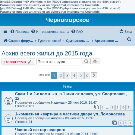
[phpBB Debug] PHP Warning
: in file
[ROOT]/phpbb/session.php
on line
580
:
sizeof():
Parameter must be an array or an object that implements Countable
[phpBB Debug] PHP Warning
: in file
[ROOT]/phpbb/session.php
on line
636
:
sizeof():
Parameter must be an array or an object that implements Countable
Черноморское
Правила
Интерактивная карта
FAQ
Вход
П
Список форумов
Туристический
Сдать/снять в других населенных пунктах района
Архив всего жилья до 2015 года
о
Архив всего жилья до 2015 года
и
Поиск
Расширенный поис
Новая тема
с
к
1
2
3
4
5
6
180 тем
След.
Темы
Сдам 1 и 2-х комн. кв. в 1 мин от пляжа, ул. Спортивная,
12
Последнее сообщение
Надежда
«
25 июн 2016, 18:47
Ответы:
101
1
8
9
10
11
…
1-комнатная квартира в частном дворе ул. Ломоносова
Последнее сообщение
Anry99
«
09 июл 2015, 12:37
Ответы:
21
1
2
3
Частный сектор недорого
Последнее сообщение
Muhsan12
«
06 ноя 2014, 11:02