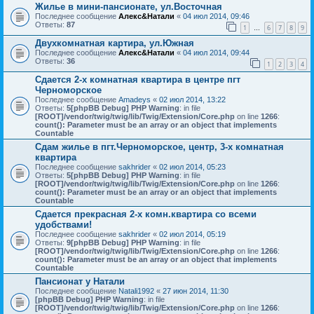
Жилье в мини-пансионате, ул.Восточная
Последнее сообщение
Алекс&Натали
«
04 июл 2014, 09:46
Ответы:
87
1
6
7
8
9
…
Двухкомнатная картира, ул.Южная
Последнее сообщение
Алекс&Натали
«
04 июл 2014, 09:44
Ответы:
36
1
2
3
4
Сдается 2-х комнатная квартира в центре пгт
Черноморское
Последнее сообщение
Amadeys
«
02 июл 2014, 13:22
Ответы:
5
[phpBB Debug] PHP Warning
: in file
[ROOT]/vendor/twig/twig/lib/Twig/Extension/Core.php
on line
1266
:
count(): Parameter must be an array or an object that implements
Countable
Сдам жилье в пгт.Черноморское, центр, 3-х комнатная
квартира
Последнее сообщение
sakhrider
«
02 июл 2014, 05:23
Ответы:
5
[phpBB Debug] PHP Warning
: in file
[ROOT]/vendor/twig/twig/lib/Twig/Extension/Core.php
on line
1266
:
count(): Parameter must be an array or an object that implements
Countable
Сдается прекрасная 2-х комн.квартира со всеми
удобствами!
Последнее сообщение
sakhrider
«
02 июл 2014, 05:19
Ответы:
9
[phpBB Debug] PHP Warning
: in file
[ROOT]/vendor/twig/twig/lib/Twig/Extension/Core.php
on line
1266
:
count(): Parameter must be an array or an object that implements
Countable
Пансионат у Натали
Последнее сообщение
Natali1992
«
27 июн 2014, 11:30
[phpBB Debug] PHP Warning
: in file
[ROOT]/vendor/twig/twig/lib/Twig/Extension/Core.php
on line
1266
: