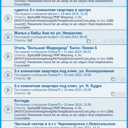
count(): Parameter must be an array or an object that implements
Countable
сдается 2-х комнатная квартира в центре
Последнее сообщение
jekson
«
19 июн 2014, 11:32
Ответы:
4
[phpBB Debug] PHP Warning
: in file
[ROOT]/vendor/twig/twig/lib/Twig/Extension/Core.php
on line
1266
:
count(): Parameter must be an array or an object that implements
Countable
Жилье у Бабы Ани по ул. Некрасова
Последнее сообщение
krulya
«
12 июн 2014, 06:41
Ответы:
142
1
12
13
14
15
…
Отель "Большая Медведица" Калос Лимен 6
Последнее сообщение
Елена75
«
11 июн 2014, 06:21
Ответы:
3
[phpBB Debug] PHP Warning
: in file
[ROOT]/vendor/twig/twig/lib/Twig/Extension/Core.php
on line
1266
:
count(): Parameter must be an array or an object that implements
Countable
2-х комнатная квартира под ключ, ул. Кооперативная
Последнее сообщение
Елена75
«
10 июн 2014, 20:09
Ответы:
10
1
2
2-х комнатная квартира под ключ, ул. Н. Кудри
Последнее сообщение
Елена75
«
10 июн 2014, 20:05
Ответы:
12
1
2
Коттедж
Последнее сообщение
Елена75
«
10 июн 2014, 13:39
Ответы:
1
[phpBB Debug] PHP Warning
: in file
[ROOT]/vendor/twig/twig/lib/Twig/Extension/Core.php
on line
1266
:
count(): Parameter must be an array or an object that implements
Countable
Частный сектор в п.г.т. Черноморское с.Новосельское
Последнее сообщение
Оксана аратта
«
02 июн 2014, 14:11