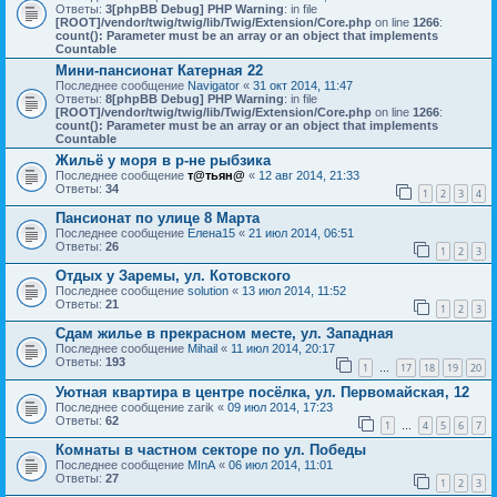
Ответы:
3
[phpBB Debug] PHP Warning
: in file
[ROOT]/vendor/twig/twig/lib/Twig/Extension/Core.php
on line
1266
:
count(): Parameter must be an array or an object that implements
Countable
Мини-пансионат Катерная 22
Последнее сообщение
Navigator
«
31 окт 2014, 11:47
Ответы:
8
[phpBB Debug] PHP Warning
: in file
[ROOT]/vendor/twig/twig/lib/Twig/Extension/Core.php
on line
1266
:
count(): Parameter must be an array or an object that implements
Countable
Жильё у моря в р-не рыбзика
Последнее сообщение
т@тьян@
«
12 авг 2014, 21:33
Ответы:
34
1
2
3
4
Пансионат по улице 8 Марта
Последнее сообщение
Елена15
«
21 июл 2014, 06:51
Ответы:
26
1
2
3
Отдых у Заремы, ул. Котовского
Последнее сообщение
solution
«
13 июл 2014, 11:52
Ответы:
21
1
2
3
Сдам жилье в прекрасном месте, ул. Западная
Последнее сообщение
Mihail
«
11 июл 2014, 20:17
Ответы:
193
1
17
18
19
20
…
Уютная квартира в центре посёлка, ул. Первомайская, 12
Последнее сообщение
zarik
«
09 июл 2014, 17:23
Ответы:
62
1
4
5
6
7
…
Комнаты в частном секторе по ул. Победы
Последнее сообщение
MInA
«
06 июл 2014, 11:01
Ответы:
27
1
2
3