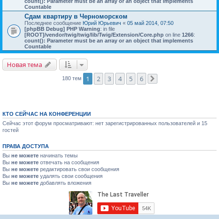
count(): Parameter must be an array or an object that implements
Countable
Cдам квартиру в Черноморском
Последнее сообщение
Юрий Юрьевич
«
05 май 2014, 07:50
[phpBB Debug] PHP Warning
: in file
[ROOT]/vendor/twig/twig/lib/Twig/Extension/Core.php
on line
1266
:
count(): Parameter must be an array or an object that implements
Countable
Новая тема
1
2
3
4
5
6
180 тем
След.
КТО СЕЙЧАС НА КОНФЕРЕНЦИИ
Сейчас этот форум просматривают: нет зарегистрированных пользователей и 15
гостей
ПРАВА ДОСТУПА
Вы
не можете
начинать темы
Вы
не можете
отвечать на сообщения
Вы
не можете
редактировать свои сообщения
Вы
не можете
удалять свои сообщения
Вы
не можете
добавлять вложения