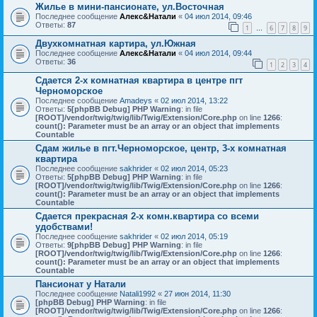
Жилье в мини-пансионате, ул.Восточная
Последнее сообщение
Алекс&Натали
«
04 июл 2014, 09:46
Ответы:
87
1
6
7
8
9
…
Двухкомнатная картира, ул.Южная
Последнее сообщение
Алекс&Натали
«
04 июл 2014, 09:44
Ответы:
36
1
2
3
4
Сдается 2-х комнатная квартира в центре пгт
Черноморское
Последнее сообщение
Amadeys
«
02 июл 2014, 13:22
Ответы:
5
[phpBB Debug] PHP Warning
: in file
[ROOT]/vendor/twig/twig/lib/Twig/Extension/Core.php
on line
1266
:
count(): Parameter must be an array or an object that implements
Countable
Сдам жилье в пгт.Черноморское, центр, 3-х комнатная
квартира
Последнее сообщение
sakhrider
«
02 июл 2014, 05:23
Ответы:
5
[phpBB Debug] PHP Warning
: in file
[ROOT]/vendor/twig/twig/lib/Twig/Extension/Core.php
on line
1266
:
count(): Parameter must be an array or an object that implements
Countable
Сдается прекрасная 2-х комн.квартира со всеми
удобствами!
Последнее сообщение
sakhrider
«
02 июл 2014, 05:19
Ответы:
9
[phpBB Debug] PHP Warning
: in file
[ROOT]/vendor/twig/twig/lib/Twig/Extension/Core.php
on line
1266
:
count(): Parameter must be an array or an object that implements
Countable
Пансионат у Натали
Последнее сообщение
Natali1992
«
27 июн 2014, 11:30
[phpBB Debug] PHP Warning
: in file
[ROOT]/vendor/twig/twig/lib/Twig/Extension/Core.php
on line
1266
: