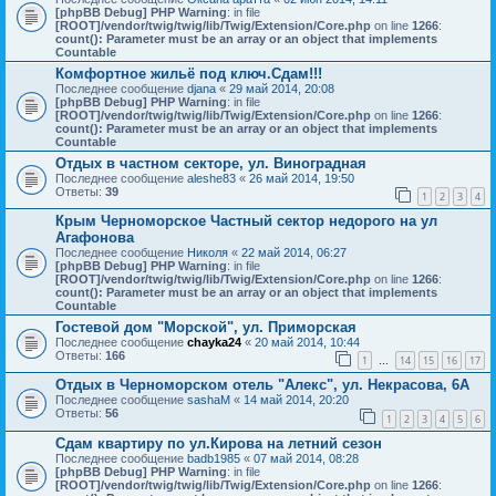
[phpBB Debug] PHP Warning
: in file
[ROOT]/vendor/twig/twig/lib/Twig/Extension/Core.php
on line
1266
:
count(): Parameter must be an array or an object that implements
Countable
Комфортное жильё под ключ.Сдам!!!
Последнее сообщение
djana
«
29 май 2014, 20:08
[phpBB Debug] PHP Warning
: in file
[ROOT]/vendor/twig/twig/lib/Twig/Extension/Core.php
on line
1266
:
count(): Parameter must be an array or an object that implements
Countable
Отдых в частном секторе, ул. Виноградная
Последнее сообщение
aleshe83
«
26 май 2014, 19:50
Ответы:
39
1
2
3
4
Крым Черноморское Частный сектор недорого на ул
Агафонова
Последнее сообщение
Николя
«
22 май 2014, 06:27
[phpBB Debug] PHP Warning
: in file
[ROOT]/vendor/twig/twig/lib/Twig/Extension/Core.php
on line
1266
:
count(): Parameter must be an array or an object that implements
Countable
Гостевой дом "Морской", ул. Приморская
Последнее сообщение
chayka24
«
20 май 2014, 10:44
Ответы:
166
1
14
15
16
17
…
Отдых в Черноморском отель "Алекс", ул. Некрасова, 6А
Последнее сообщение
sashaM
«
14 май 2014, 20:20
Ответы:
56
1
2
3
4
5
6
Сдам квартиру по ул.Кирова на летний сезон
Последнее сообщение
badb1985
«
07 май 2014, 08:28
[phpBB Debug] PHP Warning
: in file
[ROOT]/vendor/twig/twig/lib/Twig/Extension/Core.php
on line
1266
: