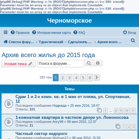
[phpBB Debug] PHP Warning
: in file
[ROOT]/phpbb/session.php
on line
580
:
sizeof():
Parameter must be an array or an object that implements Countable
[phpBB Debug] PHP Warning
: in file
[ROOT]/phpbb/session.php
on line
636
:
sizeof():
Parameter must be an array or an object that implements Countable
Черноморское
Правила
Интерактивная карта
FAQ
Вход
П
Список форумов
Туристический
Сдать/снять в других населенных пунктах района
Архив всего жилья до 2015 года
о
Архив всего жилья до 2015 года
и
Поиск
Расширенный поис
Новая тема
с
к
1
2
3
4
5
6
180 тем
След.
Темы
Сдам 1 и 2-х комн. кв. в 1 мин от пляжа, ул. Спортивная,
12
Последнее сообщение
Надежда
«
25 июн 2016, 18:47
Ответы:
101
1
8
9
10
11
…
1-комнатная квартира в частном дворе ул. Ломоносова
Последнее сообщение
Anry99
«
09 июл 2015, 12:37
Ответы:
21
1
2
3
Частный сектор недорого
Последнее сообщение
Muhsan12
«
06 ноя 2014, 11:02