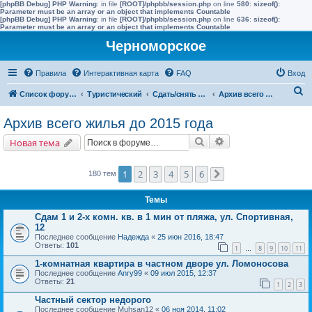
[phpBB Debug] PHP Warning
: in file
[ROOT]/phpbb/session.php
on line
580
:
sizeof():
Parameter must be an array or an object that implements Countable
[phpBB Debug] PHP Warning
: in file
[ROOT]/phpbb/session.php
on line
636
:
sizeof():
Parameter must be an array or an object that implements Countable
Черноморское
Правила
Интерактивная карта
FAQ
Вход
П
Список форумов
Туристический
Сдать/снять в других населенных пунктах района
Архив всего жилья до 2015 года
о
Архив всего жилья до 2015 года
и
Поиск
Расширенный поис
Новая тема
с
к
1
2
3
4
5
6
180 тем
След.
Темы
Сдам 1 и 2-х комн. кв. в 1 мин от пляжа, ул. Спортивная,
12
Последнее сообщение
Надежда
«
25 июн 2016, 18:47
Ответы:
101
1
8
9
10
11
…
1-комнатная квартира в частном дворе ул. Ломоносова
Последнее сообщение
Anry99
«
09 июл 2015, 12:37
Ответы:
21
1
2
3
Частный сектор недорого
Последнее сообщение
Muhsan12
«
06 ноя 2014, 11:02