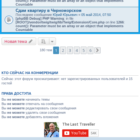
count(): Parameter must be an array or an object that implements
Countable
Cдам квартиру в Черноморском
Последнее сообщение
Юрий Юрьевич
«
05 май 2014, 07:50
[phpBB Debug] PHP Warning
: in file
[ROOT]/vendor/twig/twig/lib/Twig/Extension/Core.php
on line
1266
:
count(): Parameter must be an array or an object that implements
Countable
Новая тема
1
2
3
4
5
6
180 тем
След.
КТО СЕЙЧАС НА КОНФЕРЕНЦИИ
Сейчас этот форум просматривают: нет зарегистрированных пользователей и 15
гостей
ПРАВА ДОСТУПА
Вы
не можете
начинать темы
Вы
не можете
отвечать на сообщения
Вы
не можете
редактировать свои сообщения
Вы
не можете
удалять свои сообщения
Вы
не можете
добавлять вложения