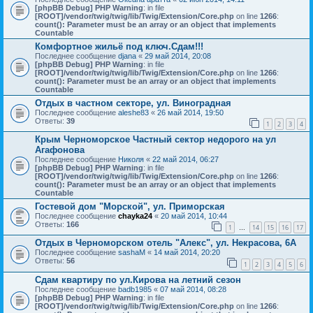
[phpBB Debug] PHP Warning
: in file
[ROOT]/vendor/twig/twig/lib/Twig/Extension/Core.php
on line
1266
:
count(): Parameter must be an array or an object that implements
Countable
Комфортное жильё под ключ.Сдам!!!
Последнее сообщение
djana
«
29 май 2014, 20:08
[phpBB Debug] PHP Warning
: in file
[ROOT]/vendor/twig/twig/lib/Twig/Extension/Core.php
on line
1266
:
count(): Parameter must be an array or an object that implements
Countable
Отдых в частном секторе, ул. Виноградная
Последнее сообщение
aleshe83
«
26 май 2014, 19:50
Ответы:
39
1
2
3
4
Крым Черноморское Частный сектор недорого на ул
Агафонова
Последнее сообщение
Николя
«
22 май 2014, 06:27
[phpBB Debug] PHP Warning
: in file
[ROOT]/vendor/twig/twig/lib/Twig/Extension/Core.php
on line
1266
:
count(): Parameter must be an array or an object that implements
Countable
Гостевой дом "Морской", ул. Приморская
Последнее сообщение
chayka24
«
20 май 2014, 10:44
Ответы:
166
1
14
15
16
17
…
Отдых в Черноморском отель "Алекс", ул. Некрасова, 6А
Последнее сообщение
sashaM
«
14 май 2014, 20:20
Ответы:
56
1
2
3
4
5
6
Сдам квартиру по ул.Кирова на летний сезон
Последнее сообщение
badb1985
«
07 май 2014, 08:28
[phpBB Debug] PHP Warning
: in file
[ROOT]/vendor/twig/twig/lib/Twig/Extension/Core.php
on line
1266
: