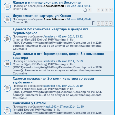
Жилье в мини-пансионате, ул.Восточная
Последнее сообщение
Алекс&Натали
«
04 июл 2014, 09:46
Ответы:
87
1
6
7
8
9
…
Двухкомнатная картира, ул.Южная
Последнее сообщение
Алекс&Натали
«
04 июл 2014, 09:44
Ответы:
36
1
2
3
4
Сдается 2-х комнатная квартира в центре пгт
Черноморское
Последнее сообщение
Amadeys
«
02 июл 2014, 13:22
Ответы:
5
[phpBB Debug] PHP Warning
: in file
[ROOT]/vendor/twig/twig/lib/Twig/Extension/Core.php
on line
1266
:
count(): Parameter must be an array or an object that implements
Countable
Сдам жилье в пгт.Черноморское, центр, 3-х комнатная
квартира
Последнее сообщение
sakhrider
«
02 июл 2014, 05:23
Ответы:
5
[phpBB Debug] PHP Warning
: in file
[ROOT]/vendor/twig/twig/lib/Twig/Extension/Core.php
on line
1266
:
count(): Parameter must be an array or an object that implements
Countable
Сдается прекрасная 2-х комн.квартира со всеми
удобствами!
Последнее сообщение
sakhrider
«
02 июл 2014, 05:19
Ответы:
9
[phpBB Debug] PHP Warning
: in file
[ROOT]/vendor/twig/twig/lib/Twig/Extension/Core.php
on line
1266
:
count(): Parameter must be an array or an object that implements
Countable
Пансионат у Натали
Последнее сообщение
Natali1992
«
27 июн 2014, 11:30
[phpBB Debug] PHP Warning
: in file
[ROOT]/vendor/twig/twig/lib/Twig/Extension/Core.php
on line
1266
: