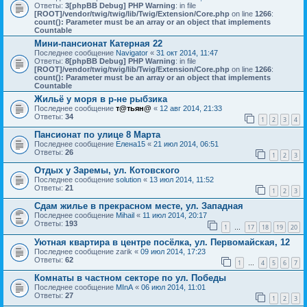
Ответы:
3
[phpBB Debug] PHP Warning
: in file
[ROOT]/vendor/twig/twig/lib/Twig/Extension/Core.php
on line
1266
:
count(): Parameter must be an array or an object that implements
Countable
Мини-пансионат Катерная 22
Последнее сообщение
Navigator
«
31 окт 2014, 11:47
Ответы:
8
[phpBB Debug] PHP Warning
: in file
[ROOT]/vendor/twig/twig/lib/Twig/Extension/Core.php
on line
1266
:
count(): Parameter must be an array or an object that implements
Countable
Жильё у моря в р-не рыбзика
Последнее сообщение
т@тьян@
«
12 авг 2014, 21:33
Ответы:
34
1
2
3
4
Пансионат по улице 8 Марта
Последнее сообщение
Елена15
«
21 июл 2014, 06:51
Ответы:
26
1
2
3
Отдых у Заремы, ул. Котовского
Последнее сообщение
solution
«
13 июл 2014, 11:52
Ответы:
21
1
2
3
Сдам жилье в прекрасном месте, ул. Западная
Последнее сообщение
Mihail
«
11 июл 2014, 20:17
Ответы:
193
1
17
18
19
20
…
Уютная квартира в центре посёлка, ул. Первомайская, 12
Последнее сообщение
zarik
«
09 июл 2014, 17:23
Ответы:
62
1
4
5
6
7
…
Комнаты в частном секторе по ул. Победы
Последнее сообщение
MInA
«
06 июл 2014, 11:01
Ответы:
27
1
2
3