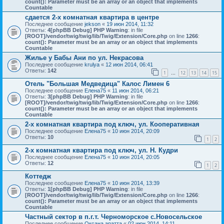
count(): Parameter must be an array or an object that implements
Countable
сдается 2-х комнатная квартира в центре
Последнее сообщение
jekson
«
19 июн 2014, 11:32
Ответы:
4
[phpBB Debug] PHP Warning
: in file
[ROOT]/vendor/twig/twig/lib/Twig/Extension/Core.php
on line
1266
:
count(): Parameter must be an array or an object that implements
Countable
Жилье у Бабы Ани по ул. Некрасова
Последнее сообщение
krulya
«
12 июн 2014, 06:41
Ответы:
142
1
12
13
14
15
…
Отель "Большая Медведица" Калос Лимен 6
Последнее сообщение
Елена75
«
11 июн 2014, 06:21
Ответы:
3
[phpBB Debug] PHP Warning
: in file
[ROOT]/vendor/twig/twig/lib/Twig/Extension/Core.php
on line
1266
:
count(): Parameter must be an array or an object that implements
Countable
2-х комнатная квартира под ключ, ул. Кооперативная
Последнее сообщение
Елена75
«
10 июн 2014, 20:09
Ответы:
10
1
2
2-х комнатная квартира под ключ, ул. Н. Кудри
Последнее сообщение
Елена75
«
10 июн 2014, 20:05
Ответы:
12
1
2
Коттедж
Последнее сообщение
Елена75
«
10 июн 2014, 13:39
Ответы:
1
[phpBB Debug] PHP Warning
: in file
[ROOT]/vendor/twig/twig/lib/Twig/Extension/Core.php
on line
1266
:
count(): Parameter must be an array or an object that implements
Countable
Частный сектор в п.г.т. Черноморское с.Новосельское
Последнее сообщение
Оксана аратта
«
02 июн 2014, 14:11