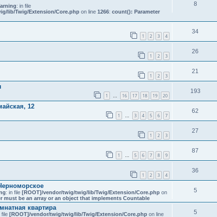
8
arning
: in file
ig/lib/Twig/Extension/Core.php
on line
1266
:
count(): Parameter
34
1
2
3
4
26
1
2
3
21
1
2
3
я
193
1
16
17
18
19
20
…
майская, 12
62
1
3
4
5
6
7
…
27
1
2
3
87
1
5
6
7
8
9
…
36
1
2
3
4
 Черноморское
5
ng
: in file
[ROOT]/vendor/twig/twig/lib/Twig/Extension/Core.php
on
r must be an array or an object that implements Countable
омнатная квартира
5
n file
[ROOT]/vendor/twig/twig/lib/Twig/Extension/Core.php
on line