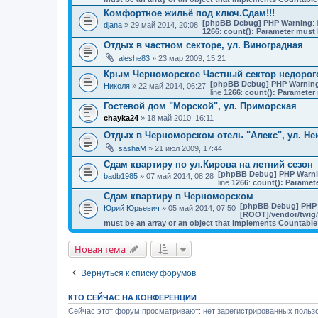
Комфортное жильё под ключ.Сдам!!!
[phpBB Debug] PHP Warning
: 
djana
» 29 май 2014, 20:08
1266
:
count(): Parameter must 
Отдых в частном секторе, ул. Виноградная
aleshe83
» 23 мар 2009, 15:21
Крым Черноморское Частный сектор недорог
[phpBB Debug] PHP Warnin
Николя
» 22 май 2014, 06:27
line
1266
:
count(): Parameter 
Гостевой дом "Морской", ул. Приморская
chayka24
» 18 май 2010, 16:11
Отдых в Черноморском отель "Алекс", ул. Не
sashaM
» 21 июл 2009, 17:44
Сдам квартиру по ул.Кирова на летний сезон
[phpBB Debug] PHP Warn
badb1985
» 07 май 2014, 08:28
line
1266
:
count(): Paramet
Cдам квартиру в Черноморском
[phpBB Debug] PHP
Юрий Юрьевич
» 05 май 2014, 07:50
[ROOT]/vendor/twig/
must be an array or an object that implements Countable
Новая тема
Вернуться к списку форумов
КТО СЕЙЧАС НА КОНФЕРЕНЦИИ
Сейчас этот форум просматривают: нет зарегистрированных пользо