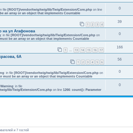
0
in file
[ROOT]/vendor/twig/twig/lib/Twig/Extension/Core.php
on line
be an array or an object that implements Countable
39
1
2
3
4
о на ул Агафонова
0
g
: in file
[ROOT]/vendor/twig/twig/lib/Twig/Extension/Core.php
on
must be an array or an object that implements Countable
166
1
13
14
15
16
17
…
красова, 6А
56
1
2
3
4
5
6
0
ing
: in file
[ROOT]/vendor/twig/twig/lib/Twig/Extension/Core.php
on
er must be an array or an object that implements Countable
0
 Warning
: in file
twig/lib/Twig/Extension/Core.php
on line
1266
:
count(): Parameter
вателей и 7 гостей