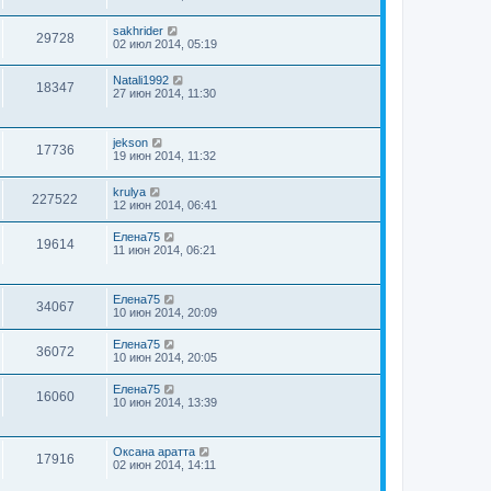
sakhrider
29728
02 июл 2014, 05:19
Natali1992
18347
27 июн 2014, 11:30
jekson
17736
19 июн 2014, 11:32
krulya
227522
12 июн 2014, 06:41
Елена75
19614
11 июн 2014, 06:21
Елена75
34067
10 июн 2014, 20:09
Елена75
36072
10 июн 2014, 20:05
Елена75
16060
10 июн 2014, 13:39
Оксана аратта
17916
02 июн 2014, 14:11