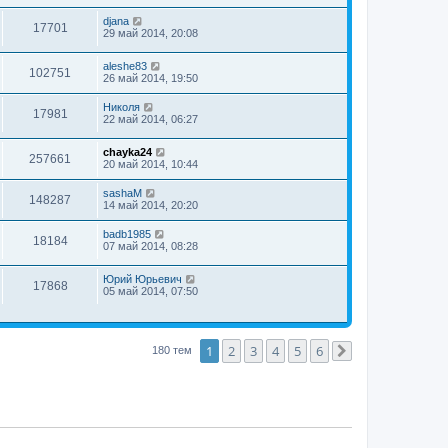
djana
17701
29 май 2014, 20:08
aleshe83
102751
26 май 2014, 19:50
Николя
17981
22 май 2014, 06:27
chayka24
257661
20 май 2014, 10:44
sashaM
148287
14 май 2014, 20:20
badb1985
18184
07 май 2014, 08:28
Юрий Юрьевич
17868
05 май 2014, 07:50
1
2
3
4
5
6
180 тем
След.