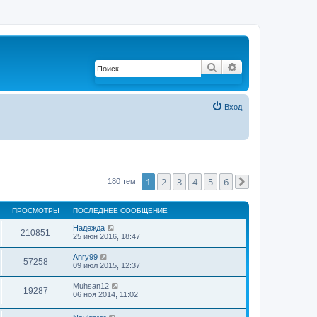
Поиск
Расширенный по
Вход
1
2
3
4
5
6
180 тем
След.
ПРОСМОТРЫ
ПОСЛЕДНЕЕ СООБЩЕНИЕ
Надежда
210851
25 июн 2016, 18:47
Anry99
57258
09 июл 2015, 12:37
Muhsan12
19287
06 ноя 2014, 11:02