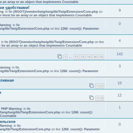
e an array or an object that implements Countable
еми удобствами!
9
ng
: in file
[ROOT]/vendor/twig/twig/lib/Twig/Extension/Core.php
on
r must be an array or an object that implements Countable
0
arning
: in file
ig/lib/Twig/Extension/Core.php
on line
1266
:
count(): Parameter
4
: in file
[ROOT]/vendor/twig/twig/lib/Twig/Extension/Core.php
on line
 be an array or an object that implements Countable
142
1
11
12
13
14
15
…
3
arning
: in file
ig/lib/Twig/Extension/Core.php
on line
1266
:
count(): Parameter
ативная
10
1
2
и
12
1
2
1
 PHP Warning
: in file
twig/twig/lib/Twig/Extension/Core.php
on line
1266
:
count():
s Countable
сельское
0
Warning
: in file
wig/lib/Twig/Extension/Core.php
on line
1266
:
count(): Parameter