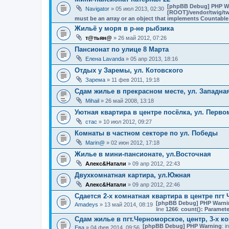
[phpBB Debug] PHP W
Navigator
» 05 июл 2013, 02:30
[ROOT]/vendor/twig/tw
must be an array or an object that implements Countable
Жильё у моря в р-не рыбзика
т@тьян@
» 26 май 2012, 07:26
Пансионат по улице 8 Марта
Елена Lavanda
» 05 апр 2013, 18:16
Отдых у Заремы, ул. Котовского
Зарема
» 11 фев 2011, 19:18
Сдам жилье в прекрасном месте, ул. Западна
Mihail
» 26 май 2008, 13:18
Уютная квартира в центре посёлка, ул. Перво
стас
» 10 июл 2012, 09:27
Комнаты в частном секторе по ул. Победы
Marin@
» 02 июн 2012, 17:18
Жилье в мини-пансионате, ул.Восточная
Алекс&Натали
» 09 апр 2012, 22:43
Двухкомнатная картира, ул.Южная
Алекс&Натали
» 09 апр 2012, 22:46
Сдается 2-х комнатная квартира в центре пгт
[phpBB Debug] PHP Warni
Amadeys
» 13 май 2014, 08:19
line
1266
:
count(): Paramete
Сдам жилье в пгт.Черноморское, центр, 3-х к
[phpBB Debug] PHP Warning
: i
Ева
» 04 фев 2014, 09:56