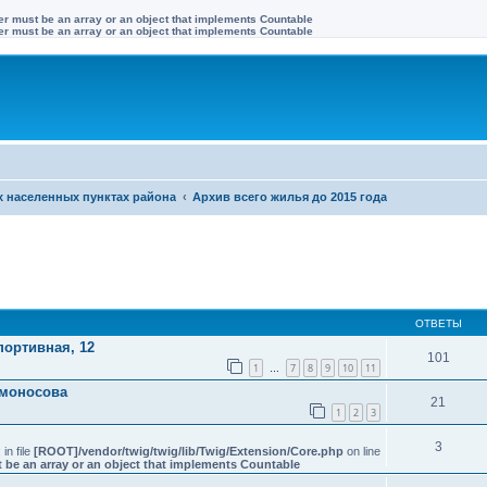
ter must be an array or an object that implements Countable
ter must be an array or an object that implements Countable
х населенных пунктах района
Архив всего жилья до 2015 года
иренный поиск
ОТВЕТЫ
Спортивная, 12
101
1
7
8
9
10
11
…
омоносова
21
1
2
3
3
: in file
[ROOT]/vendor/twig/twig/lib/Twig/Extension/Core.php
on line
 be an array or an object that implements Countable