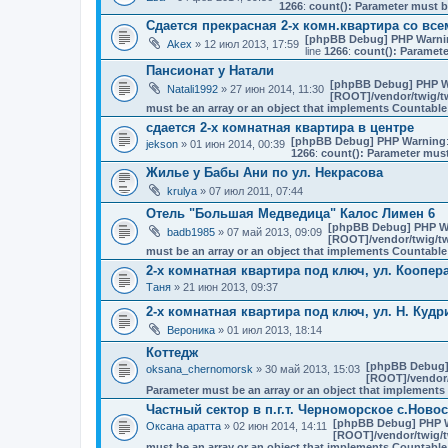
1266
:
count(): Parameter must b
Сдается прекрасная 2-х комн.квартира со вс
[phpBB Debug] PHP Warni
Akex
» 12 июл 2013, 17:59
line
1266
:
count(): Paramete
Пансионат у Натали
[phpBB Debug] PHP W
Natali1992
» 27 июн 2014, 11:30
[ROOT]/vendor/twig/tw
must be an array or an object that implements Countable
сдается 2-х комнатная квартира в центре
[phpBB Debug] PHP Warning
jekson
» 01 июн 2014, 00:39
1266
:
count(): Parameter must
Жилье у Бабы Ани по ул. Некрасова
krulya
» 07 июл 2011, 07:44
Отель "Большая Медведица" Калос Лимен 6
[phpBB Debug] PHP W
badb1985
» 07 май 2013, 09:09
[ROOT]/vendor/twig/tw
must be an array or an object that implements Countable
2-х комнатная квартира под ключ, ул. Коопер
Таня
» 21 июн 2013, 09:37
2-х комнатная квартира под ключ, ул. Н. Кудр
Вероника
» 01 июл 2013, 18:14
Коттедж
[phpBB Debug]
oksana_chernomorsk
» 30 май 2013, 15:03
[ROOT]/vendor/
Parameter must be an array or an object that implement
Частный сектор в п.г.т. Черноморское с.Ново
[phpBB Debug] PHP 
Оксана аратта
» 02 июн 2014, 14:11
[ROOT]/vendor/twig/t
must be an array or an object that implements Countable