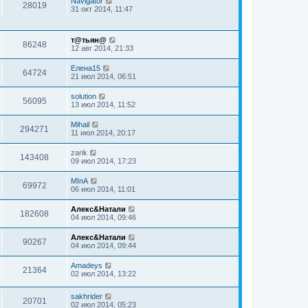
Navigator
28019
31 окт 2014, 11:47
т@тьян@
86248
12 авг 2014, 21:33
Елена15
64724
21 июл 2014, 06:51
solution
56095
13 июл 2014, 11:52
Mihail
294271
11 июл 2014, 20:17
zarik
143408
09 июл 2014, 17:23
MInA
69972
06 июл 2014, 11:01
Алекс&Натали
182608
04 июл 2014, 09:46
Алекс&Натали
90267
04 июл 2014, 09:44
Amadeys
21364
02 июл 2014, 13:22
sakhrider
20701
02 июл 2014, 05:23