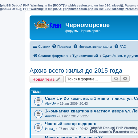
[phpBB Debug] PHP Warning
: in file
[ROOT]/phpbb/session.php
on line
580
:
sizeof(): Parame
[phpBB Debug] PHP Warning
: in file
[ROOT]/phpbb/session.php
on line
636
:
sizeof(): Parame
Черноморское
форумы Черноморска
Ссылки
Правила
Интерактивная карта
FAQ
Список форумов
Туристический
Сдать/снять в други
Архив всего жилья до 2015 года
Поиск
Расш
Новая тема
ТЕМЫ
Сдам 1 и 2-х комн. кв. в 1 мин от пляжа, ул. 
AlexUA
» 19 авг 2009, 20:43
1-комнатная квартира в частном дворе ул. Л
Anry99
» 01 июл 2012, 23:27
Частный сектор недорого
[phpBB Debug] PHP Warning
Инна_
» 27 июн 2014, 20:42
1266
:
count(): Parameter must
Мини-пансионат Катерная 22