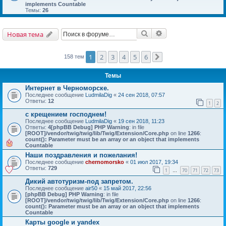
implements Countable
Темы:
26
Поиск
Расширенный поис
Новая тема
1
2
3
4
5
6
158 тем
След.
Темы
Интернет в Черноморске.
Последнее сообщение
LudmilaDig
«
24 сен 2018, 07:57
Ответы:
12
1
2
с крещением господнем!
Последнее сообщение
LudmilaDig
«
19 сен 2018, 11:23
Ответы:
4
[phpBB Debug] PHP Warning
: in file
[ROOT]/vendor/twig/twig/lib/Twig/Extension/Core.php
on line
1266
:
count(): Parameter must be an array or an object that implements
Countable
Наши поздравления и пожелания!
Последнее сообщение
chernomorsko
«
01 июл 2017, 19:34
Ответы:
729
1
70
71
72
73
…
Дикий автотуризм-под запретом.
Последнее сообщение
air50
«
15 май 2017, 22:56
[phpBB Debug] PHP Warning
: in file
[ROOT]/vendor/twig/twig/lib/Twig/Extension/Core.php
on line
1266
:
count(): Parameter must be an array or an object that implements
Countable
Карты google и yandex