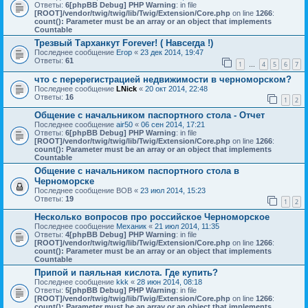
Ответы:
6
[phpBB Debug] PHP Warning
: in file
[ROOT]/vendor/twig/twig/lib/Twig/Extension/Core.php
on line
1266
:
count(): Parameter must be an array or an object that implements
Countable
Трезвый Тарханкут Forever! ( Навсегда !)
Последнее сообщение
Егор
«
23 дек 2014, 19:47
Ответы:
61
1
4
5
6
7
…
что с перерегистрацией недвижимости в черноморском?
Последнее сообщение
LNick
«
20 окт 2014, 22:48
Ответы:
16
1
2
Общение с начальником паспортного стола - Отчет
Последнее сообщение
air50
«
06 сен 2014, 17:21
Ответы:
6
[phpBB Debug] PHP Warning
: in file
[ROOT]/vendor/twig/twig/lib/Twig/Extension/Core.php
on line
1266
:
count(): Parameter must be an array or an object that implements
Countable
Общение с начальником паспортного стола в
Черноморске
Последнее сообщение
ВОВ
«
23 июл 2014, 15:23
Ответы:
19
1
2
Несколько вопросов про российское Черноморское
Последнее сообщение
Механик
«
21 июл 2014, 11:35
Ответы:
4
[phpBB Debug] PHP Warning
: in file
[ROOT]/vendor/twig/twig/lib/Twig/Extension/Core.php
on line
1266
:
count(): Parameter must be an array or an object that implements
Countable
Припой и паяльная кислота. Где купить?
Последнее сообщение
kkk
«
28 июн 2014, 08:18
Ответы:
5
[phpBB Debug] PHP Warning
: in file
[ROOT]/vendor/twig/twig/lib/Twig/Extension/Core.php
on line
1266
:
count(): Parameter must be an array or an object that implements