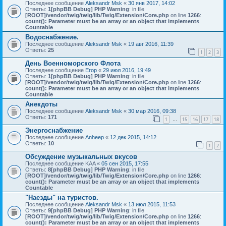
Последнее сообщение
Aleksandr Msk
«
30 янв 2017, 14:02
Ответы:
1
[phpBB Debug] PHP Warning
: in file
[ROOT]/vendor/twig/twig/lib/Twig/Extension/Core.php
on line
1266
:
count(): Parameter must be an array or an object that implements
Countable
Водоснабжение.
Последнее сообщение
Aleksandr Msk
«
19 авг 2016, 11:39
Ответы:
25
1
2
3
День Военноморского Флота
Последнее сообщение
Егор
«
29 июл 2016, 19:49
Ответы:
1
[phpBB Debug] PHP Warning
: in file
[ROOT]/vendor/twig/twig/lib/Twig/Extension/Core.php
on line
1266
:
count(): Parameter must be an array or an object that implements
Countable
Анекдоты
Последнее сообщение
Aleksandr Msk
«
30 мар 2016, 09:38
Ответы:
171
1
15
16
17
18
…
Энергоснабжение
Последнее сообщение
Anheep
«
12 дек 2015, 14:12
Ответы:
10
1
2
Обсуждение музыкальных вкусов
Последнее сообщение
KAA
«
05 сен 2015, 17:55
Ответы:
8
[phpBB Debug] PHP Warning
: in file
[ROOT]/vendor/twig/twig/lib/Twig/Extension/Core.php
on line
1266
:
count(): Parameter must be an array or an object that implements
Countable
"Наезды" на туристов.
Последнее сообщение
Aleksandr Msk
«
13 июл 2015, 11:53
Ответы:
9
[phpBB Debug] PHP Warning
: in file
[ROOT]/vendor/twig/twig/lib/Twig/Extension/Core.php
on line
1266
:
count(): Parameter must be an array or an object that implements