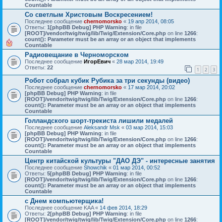
Countable
Со светлым Христовым Воскресением!
Последнее сообщение
chernomorsko
«
19 апр 2014, 08:05
Ответы:
1
[phpBB Debug] PHP Warning
: in file
[ROOT]/vendor/twig/twig/lib/Twig/Extension/Core.php
on line
1266
:
count(): Parameter must be an array or an object that implements
Countable
Радиовещание в Черноморском
Последнее сообщение
ИгорЕвич
«
28 мар 2014, 19:49
Ответы:
22
1
2
3
Робот собрал кубик Рубика за три секунды (видео)
Последнее сообщение
chernomorsko
«
17 мар 2014, 20:02
[phpBB Debug] PHP Warning
: in file
[ROOT]/vendor/twig/twig/lib/Twig/Extension/Core.php
on line
1266
:
count(): Parameter must be an array or an object that implements
Countable
Голландского шорт-трекиста лишили медалей
Последнее сообщение
Aleksandr Msk
«
03 мар 2014, 15:03
[phpBB Debug] PHP Warning
: in file
[ROOT]/vendor/twig/twig/lib/Twig/Extension/Core.php
on line
1266
:
count(): Parameter must be an array or an object that implements
Countable
Центр китайской культуры "ДАО ДЭ" - интересные занятия
Последнее сообщение
Showchik
«
01 мар 2014, 00:52
Ответы:
5
[phpBB Debug] PHP Warning
: in file
[ROOT]/vendor/twig/twig/lib/Twig/Extension/Core.php
on line
1266
:
count(): Parameter must be an array or an object that implements
Countable
с Днем компьютерщика!
Последнее сообщение
KAA
«
14 фев 2014, 18:29
Ответы:
2
[phpBB Debug] PHP Warning
: in file
[ROOT]/vendor/twig/twig/lib/Twig/Extension/Core.php
on line
1266
: