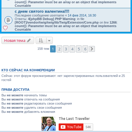
count(): Parameter must be an array or an object that implements
Countable
с днем святого валентина!!!!
Последнее сообщение
username
«
14 фев 2014, 16:30
Ответы:
4
[phpBB Debug] PHP Warning
: in file
[ROOT]/vendor/twig/twig/lib/Twig/Extension/Core.php
on line
1266
:
count(): Parameter must be an array or an object that implements
Countable
Новая тема
1
2
3
4
5
6
158 тем
След.
КТО СЕЙЧАС НА КОНФЕРЕНЦИИ
Сейчас этот форум просматривают: нет зарегистрированных пользователей и 25
гостей
ПРАВА ДОСТУПА
Вы
не можете
начинать темы
Вы
не можете
отвечать на сообщения
Вы
не можете
редактировать свои сообщения
Вы
не можете
удалять свои сообщения
Вы
не можете
добавлять вложения