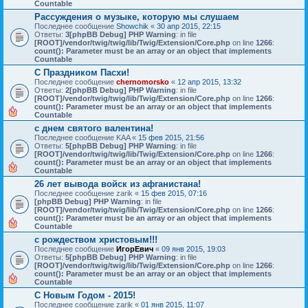
Countable
Рассуждения о музыке, которую мы слушаем
Последнее сообщение
Showchik
«
30 апр 2015, 22:15
Ответы:
3
[phpBB Debug] PHP Warning
: in file
[ROOT]/vendor/twig/twig/lib/Twig/Extension/Core.php
on line
1266
:
count(): Parameter must be an array or an object that implements
Countable
С Праздником Пасхи!
Последнее сообщение
chernomorsko
«
12 апр 2015, 13:32
Ответы:
2
[phpBB Debug] PHP Warning
: in file
[ROOT]/vendor/twig/twig/lib/Twig/Extension/Core.php
on line
1266
:
count(): Parameter must be an array or an object that implements
Countable
с днем святого валентина!
Последнее сообщение
KAA
«
15 фев 2015, 21:56
Ответы:
5
[phpBB Debug] PHP Warning
: in file
[ROOT]/vendor/twig/twig/lib/Twig/Extension/Core.php
on line
1266
:
count(): Parameter must be an array or an object that implements
Countable
26 лет вывода войск из афганистана!
Последнее сообщение
zarik
«
15 фев 2015, 07:16
[phpBB Debug] PHP Warning
: in file
[ROOT]/vendor/twig/twig/lib/Twig/Extension/Core.php
on line
1266
:
count(): Parameter must be an array or an object that implements
Countable
с рождеством христовым!!!
Последнее сообщение
ИгорЕвич
«
09 янв 2015, 19:03
Ответы:
5
[phpBB Debug] PHP Warning
: in file
[ROOT]/vendor/twig/twig/lib/Twig/Extension/Core.php
on line
1266
:
count(): Parameter must be an array or an object that implements
Countable
С Новым Годом - 2015!
Последнее сообщение
zarik
«
01 янв 2015, 11:07