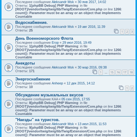
Последнее сообщение
Aleksandr Msk
«
30 янв 2017, 14:02
Ответы:
1
[phpBB Debug] PHP Warning
: in file
[ROOT]/vendor/twig/twig/lib/Twig/Extension/Core.php
on line
1266
:
count(): Parameter must be an array or an object that implements
Countable
Водоснабжение.
Последнее сообщение
Aleksandr Msk
«
19 авг 2016, 11:39
Ответы:
25
1
2
3
День Военноморского Флота
Последнее сообщение
Егор
«
29 июл 2016, 19:49
Ответы:
1
[phpBB Debug] PHP Warning
: in file
[ROOT]/vendor/twig/twig/lib/Twig/Extension/Core.php
on line
1266
:
count(): Parameter must be an array or an object that implements
Countable
Анекдоты
Последнее сообщение
Aleksandr Msk
«
30 мар 2016, 09:38
Ответы:
171
1
15
16
17
18
…
Энергоснабжение
Последнее сообщение
Anheep
«
12 дек 2015, 14:12
Ответы:
10
1
2
Обсуждение музыкальных вкусов
Последнее сообщение
KAA
«
05 сен 2015, 17:55
Ответы:
8
[phpBB Debug] PHP Warning
: in file
[ROOT]/vendor/twig/twig/lib/Twig/Extension/Core.php
on line
1266
:
count(): Parameter must be an array or an object that implements
Countable
"Наезды" на туристов.
Последнее сообщение
Aleksandr Msk
«
13 июл 2015, 11:53
Ответы:
9
[phpBB Debug] PHP Warning
: in file
[ROOT]/vendor/twig/twig/lib/Twig/Extension/Core.php
on line
1266
:
count(): Parameter must be an array or an object that implements