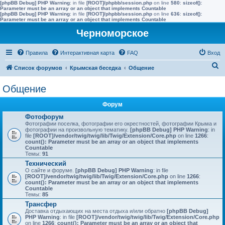
[phpBB Debug] PHP Warning
: in file
[ROOT]/phpbb/session.php
on line
580
:
sizeof():
Parameter must be an array or an object that implements Countable
[phpBB Debug] PHP Warning
: in file
[ROOT]/phpbb/session.php
on line
636
:
sizeof():
Parameter must be an array or an object that implements Countable
Черноморское
Правила
Интерактивная карта
FAQ
Вход
П
Список форумов
Крымская беседка
Общение
о
Общение
и
с
Форум
к
Фотофорум
Фотографии поселка, фотографии его окрестностей, фотографии Крыма и
фотографии на произвольную тематику.
[phpBB Debug] PHP Warning
: in
file
[ROOT]/vendor/twig/twig/lib/Twig/Extension/Core.php
on line
1266
:
count(): Parameter must be an array or an object that implements
Countable
Темы:
91
Технический
О сайте и форуме.
[phpBB Debug] PHP Warning
: in file
[ROOT]/vendor/twig/twig/lib/Twig/Extension/Core.php
on line
1266
:
count(): Parameter must be an array or an object that implements
Countable
Темы:
85
Трансфер
Доставка отдыхающих на места отдыха и/или обратно
[phpBB Debug]
PHP Warning
: in file
[ROOT]/vendor/twig/twig/lib/Twig/Extension/Core.php
on line
1266
:
count(): Parameter must be an array or an object that