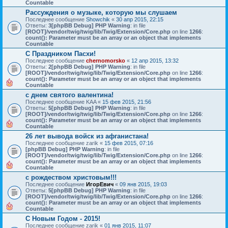
Countable
Рассуждения о музыке, которую мы слушаем
Последнее сообщение
Showchik
«
30 апр 2015, 22:15
Ответы:
3
[phpBB Debug] PHP Warning
: in file
[ROOT]/vendor/twig/twig/lib/Twig/Extension/Core.php
on line
1266
:
count(): Parameter must be an array or an object that implements
Countable
С Праздником Пасхи!
Последнее сообщение
chernomorsko
«
12 апр 2015, 13:32
Ответы:
2
[phpBB Debug] PHP Warning
: in file
[ROOT]/vendor/twig/twig/lib/Twig/Extension/Core.php
on line
1266
:
count(): Parameter must be an array or an object that implements
Countable
с днем святого валентина!
Последнее сообщение
KAA
«
15 фев 2015, 21:56
Ответы:
5
[phpBB Debug] PHP Warning
: in file
[ROOT]/vendor/twig/twig/lib/Twig/Extension/Core.php
on line
1266
:
count(): Parameter must be an array or an object that implements
Countable
26 лет вывода войск из афганистана!
Последнее сообщение
zarik
«
15 фев 2015, 07:16
[phpBB Debug] PHP Warning
: in file
[ROOT]/vendor/twig/twig/lib/Twig/Extension/Core.php
on line
1266
:
count(): Parameter must be an array or an object that implements
Countable
с рождеством христовым!!!
Последнее сообщение
ИгорЕвич
«
09 янв 2015, 19:03
Ответы:
5
[phpBB Debug] PHP Warning
: in file
[ROOT]/vendor/twig/twig/lib/Twig/Extension/Core.php
on line
1266
:
count(): Parameter must be an array or an object that implements
Countable
С Новым Годом - 2015!
Последнее сообщение
zarik
«
01 янв 2015, 11:07