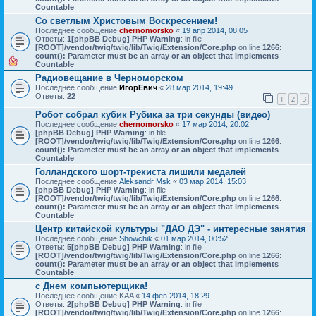
Countable
Со светлым Христовым Воскресением!
Последнее сообщение
chernomorsko
«
19 апр 2014, 08:05
Ответы:
1
[phpBB Debug] PHP Warning
: in file
[ROOT]/vendor/twig/twig/lib/Twig/Extension/Core.php
on line
1266
:
count(): Parameter must be an array or an object that implements
Countable
Радиовещание в Черноморском
Последнее сообщение
ИгорЕвич
«
28 мар 2014, 19:49
Ответы:
22
1
2
3
Робот собрал кубик Рубика за три секунды (видео)
Последнее сообщение
chernomorsko
«
17 мар 2014, 20:02
[phpBB Debug] PHP Warning
: in file
[ROOT]/vendor/twig/twig/lib/Twig/Extension/Core.php
on line
1266
:
count(): Parameter must be an array or an object that implements
Countable
Голландского шорт-трекиста лишили медалей
Последнее сообщение
Aleksandr Msk
«
03 мар 2014, 15:03
[phpBB Debug] PHP Warning
: in file
[ROOT]/vendor/twig/twig/lib/Twig/Extension/Core.php
on line
1266
:
count(): Parameter must be an array or an object that implements
Countable
Центр китайской культуры "ДАО ДЭ" - интересные занятия
Последнее сообщение
Showchik
«
01 мар 2014, 00:52
Ответы:
5
[phpBB Debug] PHP Warning
: in file
[ROOT]/vendor/twig/twig/lib/Twig/Extension/Core.php
on line
1266
:
count(): Parameter must be an array or an object that implements
Countable
с Днем компьютерщика!
Последнее сообщение
KAA
«
14 фев 2014, 18:29
Ответы:
2
[phpBB Debug] PHP Warning
: in file
[ROOT]/vendor/twig/twig/lib/Twig/Extension/Core.php
on line
1266
: