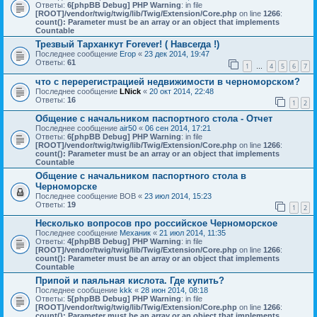
Ответы:
6
[phpBB Debug] PHP Warning
: in file
[ROOT]/vendor/twig/twig/lib/Twig/Extension/Core.php
on line
1266
:
count(): Parameter must be an array or an object that implements
Countable
Трезвый Тарханкут Forever! ( Навсегда !)
Последнее сообщение
Егор
«
23 дек 2014, 19:47
Ответы:
61
1
4
5
6
7
…
что с перерегистрацией недвижимости в черноморском?
Последнее сообщение
LNick
«
20 окт 2014, 22:48
Ответы:
16
1
2
Общение с начальником паспортного стола - Отчет
Последнее сообщение
air50
«
06 сен 2014, 17:21
Ответы:
6
[phpBB Debug] PHP Warning
: in file
[ROOT]/vendor/twig/twig/lib/Twig/Extension/Core.php
on line
1266
:
count(): Parameter must be an array or an object that implements
Countable
Общение с начальником паспортного стола в
Черноморске
Последнее сообщение
ВОВ
«
23 июл 2014, 15:23
Ответы:
19
1
2
Несколько вопросов про российское Черноморское
Последнее сообщение
Механик
«
21 июл 2014, 11:35
Ответы:
4
[phpBB Debug] PHP Warning
: in file
[ROOT]/vendor/twig/twig/lib/Twig/Extension/Core.php
on line
1266
:
count(): Parameter must be an array or an object that implements
Countable
Припой и паяльная кислота. Где купить?
Последнее сообщение
kkk
«
28 июн 2014, 08:18
Ответы:
5
[phpBB Debug] PHP Warning
: in file
[ROOT]/vendor/twig/twig/lib/Twig/Extension/Core.php
on line
1266
:
count(): Parameter must be an array or an object that implements