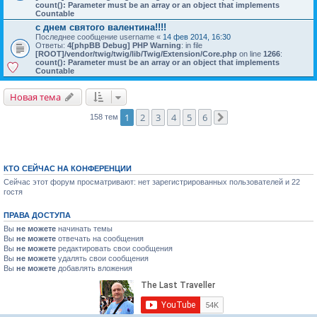
count(): Parameter must be an array or an object that implements
Countable
с днем святого валентина!!!!
Последнее сообщение
username
«
14 фев 2014, 16:30
Ответы:
4
[phpBB Debug] PHP Warning
: in file
[ROOT]/vendor/twig/twig/lib/Twig/Extension/Core.php
on line
1266
:
count(): Parameter must be an array or an object that implements
Countable
Новая тема
1
2
3
4
5
6
158 тем
След.
КТО СЕЙЧАС НА КОНФЕРЕНЦИИ
Сейчас этот форум просматривают: нет зарегистрированных пользователей и 22
гостя
ПРАВА ДОСТУПА
Вы
не можете
начинать темы
Вы
не можете
отвечать на сообщения
Вы
не можете
редактировать свои сообщения
Вы
не можете
удалять свои сообщения
Вы
не можете
добавлять вложения