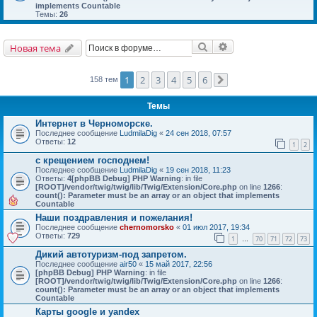
implements Countable
Темы:
26
Поиск
Расширенный поис
Новая тема
1
2
3
4
5
6
158 тем
След.
Темы
Интернет в Черноморске.
Последнее сообщение
LudmilaDig
«
24 сен 2018, 07:57
Ответы:
12
1
2
с крещением господнем!
Последнее сообщение
LudmilaDig
«
19 сен 2018, 11:23
Ответы:
4
[phpBB Debug] PHP Warning
: in file
[ROOT]/vendor/twig/twig/lib/Twig/Extension/Core.php
on line
1266
:
count(): Parameter must be an array or an object that implements
Countable
Наши поздравления и пожелания!
Последнее сообщение
chernomorsko
«
01 июл 2017, 19:34
Ответы:
729
1
70
71
72
73
…
Дикий автотуризм-под запретом.
Последнее сообщение
air50
«
15 май 2017, 22:56
[phpBB Debug] PHP Warning
: in file
[ROOT]/vendor/twig/twig/lib/Twig/Extension/Core.php
on line
1266
:
count(): Parameter must be an array or an object that implements
Countable
Карты google и yandex